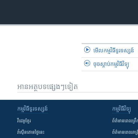
មើល​កម្មវិធី​ទូរទស្សន៍
ចុចស្តាប់កម្មវិធីវិទ្យុ
អានអត្ថបទផ្សេងៗទៀត
កម្មវិធី​ទូរទស្សន៍
កម្មវិធី​វិទ្យុ
វីដេអូ​ខ្មែរ
ព័ត៌មាន​ពេល​ព្រឹ
វ៉ាស៊ីនតោន​ថ្ងៃ​នេះ
ព័ត៌មាន​​ពេល​រាត្រ