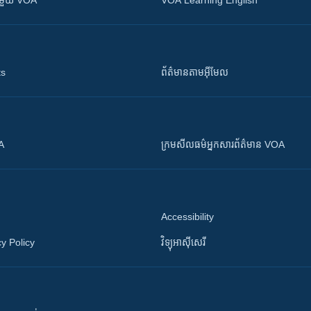
ស​​ជាមួយ VOA
VOA Learning English
ts
ព័ត៌មាន​តាម​អ៊ីមែល
OA
ក្រម​​​សីលធម៌​​​អ្នក​​​សារព័ត៌មាន VOA
Accessibility
y Policy
វិទ្យុ​អាស៊ី​សេរី