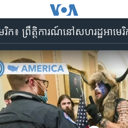
មេរិក៖ ព្រឹត្តិការណ៍នៅសហរដ្ឋអា