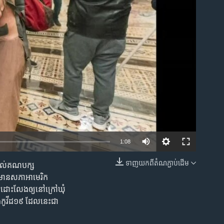
ble
1:08
ទាញ​យក​ពី​តំណភ្ជាប់​ដើម
៏ធំដល់គណបក្ស
EMBED
ៅវិមានសភាអាមេរិក
ានដោះលែងឲ្យនៅក្រៅឃុំ
ំងឺកូវីដ១៩ ដែលនេះជា