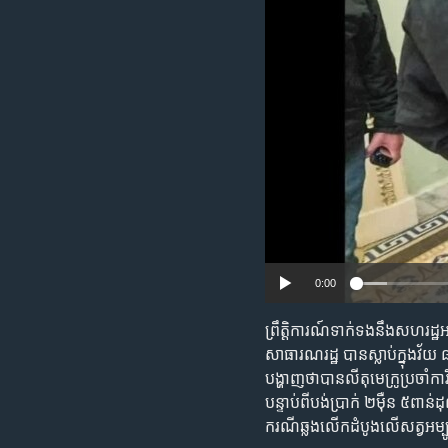
រចនា
សម្ព័ន្ធ​
រំលង​
និង​
ចូល​
ទៅ​
កាន់​
ទំព័រ​
ស្វែង​
រក
0:00
ព្រឹត្តិការណ៍ទាក់ទងនឹងសហរដ្ឋអ
សាធារណរដ្ឋ បានស្លាប់ក្នុងវ័យ 
បង្ហាញថាបានលីតុមេក្រូប្រចាំ
បន្ទាប់ពីបង់ប្រាក់ ២ម៉ឺន ៥ពា
ករណីឆ្លងលើកដំបូងលើសត្វអម្បូ