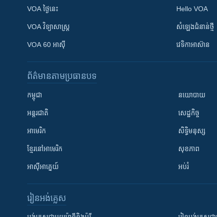
VOA ថ្ងៃនេះ
Hello VOA
VOA ​វិទ្យាសាស្ត្រ
សំឡេង​ជំនាន់​ថ្មី
VOA 60 អាស៊ី
វេទិកា​អាស៊ាន
ព័ត៌មាន​តាមប្រធានបទ​
កម្ពុជា
នយោបាយ
អន្តរជាតិ
សេដ្ឋកិច្ច
អាមេរិក
សិទ្ធិមនុស្ស
ខ្មែរ​នៅអាមេរិក
សុខភាព
អាស៊ីអាគ្នេយ៍
អប់រំ
រៀន​​អង់គ្លេស