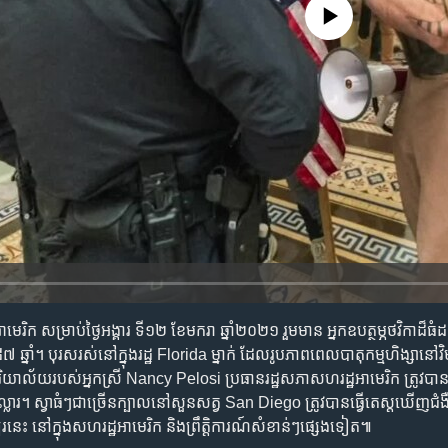
No media source currently availa
ាមេរិក សម្រាប់ថ្ងៃអង្គារ ទី១២ ខែមករា ឆ្នាំ២០២១ រួមមាន អ្នកឧបត្ថម្ភថវិកាដ
៨៧ ឆ្នាំ។ បុរសរស់នៅក្នុងរដ្ឋ Florida ម្នាក់ ដែលរូបភាពពេលបាតុកម្មហិង្សាន
ការិយាល័យរបស់អ្នកស្រី Nancy Pelosi ប្រធានរដ្ឋសភាសហរដ្ឋអាមេរិក ត្រូវប
ន់ដុល្លារ។ ស្វាធំៗជាច្រើនក្បាលនៅសួនសត្វ San Diego ត្រូវបានធ្វើតេស្តឃើញជ
រនេះ នៅក្នុងសហរដ្ឋអាមេរិក និងព្រឹត្តិការណ៍សំខាន់ៗផ្សេងទៀត៕