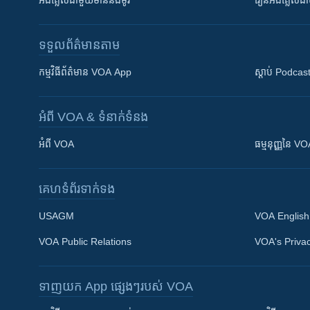
អង់គ្លេស​ជាមួយ​ម៉ានី​និង​ម៉ូរី
រៀន​​​​​​អង់គ្លេ
ទទួល​ព័ត៌មាន​តាម
កម្មវិធី​ព័ត៌មាន VOA App
ស្តាប់ Podcas
អំពី​ VOA & ទំនាក់ទំនង
អំពី​ VOA
ធម្មនុញ្ញ​នៃ V
គេហទំព័រ​​ទាក់ទង
USAGM
VOA English
VOA Public Relations
VOA's Privac
ទាញយក​ App ផ្សេងៗ​របស់​ VOA
Khmer English