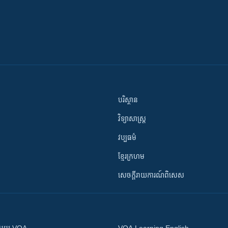
បរិស្ថាន
វិទ្យាសាស្រ្ត
វប្បធម៌
ខ្មែរក្រហម
សេចក្តីរាយការណ៍ពិសេស