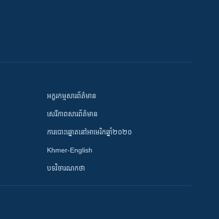
អក្ខរកម្មសារព័ត៌មាន
សេរីភាពសារព័ត៌មាន
ការបោះឆ្នោតនៅអាមេរិកឆ្នាំ២០២០
Khmer-English
បទវិចារណកថា