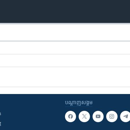
បណ្តាញ​សង្គម
ក
ី