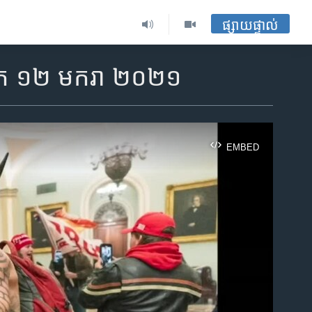
ផ្សាយផ្ទាល់
មេរិក ១២ មករា ២០២១
EMBED