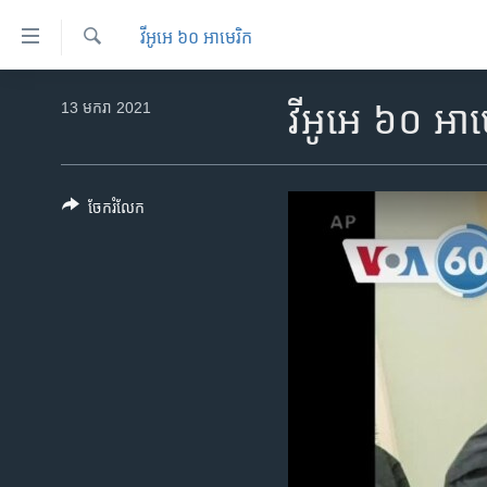
ភ្ជាប់​
វីអូអេ ៦០ អាមេរិក
ទៅ​
គេហទំព័រ​
ស្វែង​
កម្ពុជា
រក
13 មករា 2021
វីអូអេ ៦០ អា
ទាក់ទង
អន្តរជាតិ
រំលង​
និង​
អាមេរិក
ចូល​
ចែករំលែក
ចិន
ទៅ​​
ទំព័រ​
ហេឡូវីអូអេ
ព័ត៌មាន​​
កម្ពុជាច្នៃប្រតិដ្ឋ
តែ​
ម្តង
ព្រឹត្តិការណ៍ព័ត៌មាន
រំលង​
ទូរទស្សន៍ / វីដេអូ​
និង​
ចូល​
វិទ្យុ / ផតខាសថ៍
ទៅ​
កម្មវិធីទាំងអស់
ទំព័រ​