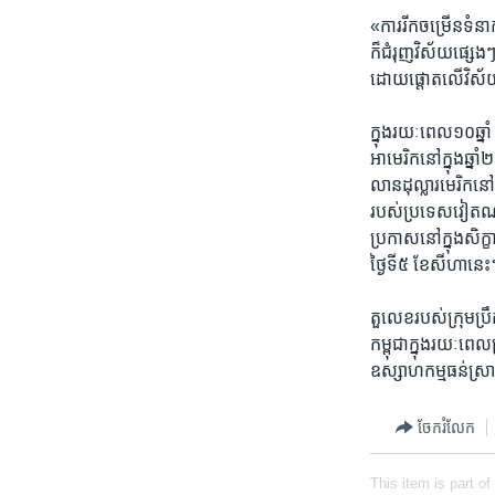
«ការ​រីក​ចម្រើន​ទំនាក
ក៏​ជំរុញ​វិស័យ​ផ្សេង
ដោយ​ផ្តោត​លើ​វិស័
ក្នុង​រយៈ​ពេល​១០​ឆ្នា
អាមេរិក​នៅ​ក្នុង​ឆ្ន
លាន​ដុល្លារ​មេរិក​នៅ
របស់​ប្រទេស​វៀតណាម
ប្រកាស​នៅ​ក្នុង​សិក្ខ
ថ្ងៃ​ទី​៥ ​ខែ​សីហា​នេះ
តួលេខ​របស់​ក្រុម​ប្
កម្ពុជា​ក្នុង​រយៈពេល
ឧស្សាហ​កម្មធន់ស្រាល
ចែករំលែក
This item is part of