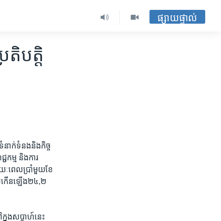
ផ្សាយផ្ទាល់
រតិបត្តិ
នាក់​ទំនង​និង​កិច្ច​
ជ​កម្ម​ និង​ការ
រយៈ​ពេល​ប្រាំមួយ​ខែ​
ដែលកើន​ឡើង​២៤,២​
្នុង​សប្តាហ៍​នេះ​