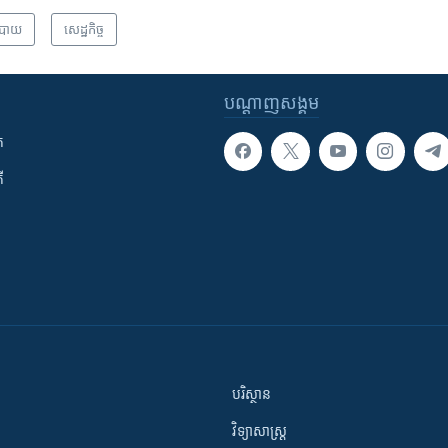
បាយ
សេដ្ឋកិច្ច
បណ្តាញ​សង្គម
ក
ី
បរិស្ថាន
វិទ្យាសាស្រ្ត