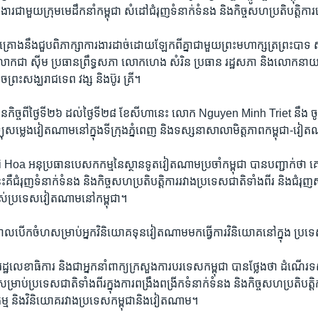
រងារ​ជាមួយ​ក្រុម​មេ​ដឹកនាំ​កម្ពុជា​ ​សំដៅ​ជំរុញ​ទំនាក់​ទំនង​ និង​កិច្ច​សហ​ប្រតិបត្តិការ​ទ
ោង​នឹង​ជួប​ពិភាក្សា​ការងារ​ដាច់​ដោយ​ឡែក​ពីគ្នា​ជាមួយ​ព្រះ​មហា​ក្សត្រ​ព្រះ​បាទ​ 
ោក​ជា ស៊ីម​ ប្រធាន​ព្រឹទ្ធ​សភា​ លោក​ហេង​ សំរិន ​ប្រធាន​ រដ្ឋ​សភា​ និង​លោក​នាយក​រដ
​ព្រះ​សង្ឃ​រាជ​ទេព វង្ស ​និង​ប៊ូរ គ្រី។
ន​កិច្ច​ពី​ថ្ងៃ​ទី២៦​ ដល់​ថ្ងៃ​ទី​២៨ ​ខែ​សីហា​នេះ​ ​លោក ​Nguyen ​Minh ​Triet​ ​នឹង​ 
្យុ​សម្លេង​វៀតណាម​នៅ​ក្នុង​ទីក្រុង​ភ្នំពេញ ​និង​ទស្សនា​សាលា​មិត្ត​ភាព​កម្ពុជា​-វ
Hoa ​អនុ​ប្រធាន​បេសក​កម្ម​នៃ​ស្ថានទូត​វៀតណាម​ប្រចាំ​កម្ពុជា​ ​បាន​បញ្ជាក់​ថា​
​គឺ​ជំរុញ​ទំនាក់​ទំនង​ និង​កិច្ច​សហ​ប្រតិបត្តិការ​រវាង​ប្រទេស​ជាតិ​ទាំង​ពីរ ​និង​ជំរុញ
របស់​ប្រទេស​វៀតណាម​នៅ​កម្ពុជា។
ិបាល​បើក​ចំហ​សម្រាប់​អ្នក​វិនិយោគ​ទុន​វៀតណាម​មក​ធ្វើការ​វិនិយោគ​នៅ​ក្នុង​ ប្រទ
ឋ​លេខាធិការ​ និង​ជា​អ្នក​នាំ​ពាក្យ​ក្រសួង​ការ​បរទេស​កម្ពុជា​ ​បាន​ថ្លែង​ថា​ ​ដំណើរទស
ាប់​ប្រទេស​ជាតិ​ទាំង​ពីរ​ក្នុង​ការ​ពង្រឹង​ពង្រីក​ទំនាក់​ទំនង​ និង​កិច្ច​សហ​ប្រតិបត្តិក
ម្ម​ និង​វិនិយោគ​រវាង​ប្រទេស​កម្ពុជា​និងវៀតណាម។