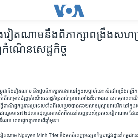
ិង​វៀតណាម​នឹង​​ពិភាក្សា​ពង្រឹង​សហ​ប្
ុញ​កំណើន​សេដ្ឋ​កិច្ច
ម្ពុជានិង​វៀតណាម​ នឹង​ជួប​ពិភាក្សា​ការងារ​នៅ​ក្នុង​សប្តាហ៍​នេះ ​សំដៅ​ពង្រឹង​ពង្រីក​ទំ
​ភាគី​សម្រាប់​ជំរុញ​កំណើន​សេដ្ឋ​កិច្ច​របស់​ប្រទេស​ទាំង​ពីរ​តាម​រយៈ​សកម្ម​ភាព​ពាណិជ្
វើ​ពាណិជ្ជ​កម្ម​រវាង​ប្រទេស​ទាំង​ពីរ​សម្រេច​បាន​៨៦២​លាន​ដុល្លារ​អាមេរិក​ នៅ​ក្នុង​
​ ​ដែល​រួមមាន​៧២៨​លាន​ដុល្លារ​អាមេរិក​ពី​ការ​នាំ​ចេញ​របស់​ប្រទេស​វៀតណាម​ 
​រយៈ​ពេល​ដូច​គ្នា​កាលពី​ឆ្នាំ​មុន។
តណាម​ Nguyen ​Minh Triet ​នឹង​មក​បំពេញ​ទស្សន​កិច្ច​ជា​ផ្លូវ​រដ្ឋ​នៅ​កម្ពុជានៅ​ក