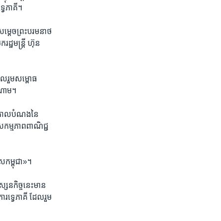
្វេ​ភាគី។
សម្តេច​ព្រះ​បរមនាថ​
្ឋមន្ត្រី ​ហ៊ុន
ចូល​រួម​សម្ពោធ
ៀតណាម។
 ​គោល​បំណង​នៃ​
​សកម្ម​ភាព​ពាណិជ្ជ​
េស​កម្ពុជា»។
្សន​កិច្ច​នេះ​មាន​
ារ​ទ្វេភាគី​ ដែល​រួម​