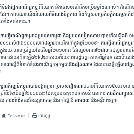
់​ទំនង​ផ្នែក​ពាណិជ្ជ​កម្ម​ ​វិនិយោគ​ និង​ទេស​ចរណ៍​រីក​ចម្រើន​ខ្លាំង​ណាស់។​ ដំណើរ​ទស្សន​
ៗ​ដែរ។​ កាល​ណា​យើង​និយាយ​ពី​ចំណង​មិត្តភាព​ និង​កិច្ច​សហ​ប្រតិបត្តិការ​ទ្វេភាគី​រវា
យ​ទាំង​អស់​នោះ»។
ំ​ ​ការ​ធ្វើ​ពាណិជ្ជ​កម្ម​រវាង​ប្រទេស​កម្ពុជា​ និង​ប្រទេស​វៀតណាម​ ​បាន​កើន​ឡើង​ពី​ 
ាំ​២០០១​ដល់​ជាង​១០០០​លាន​ដុល្លារ​អាមេរិក​នៅ​ក្នុង​ឆ្នាំ២០០៩។​ ការ​ធ្វើ​ពាណិជ្ជ​កម
ក្នុង​រយៈ​ពេល​ប្រាំមួយ​ខែ​ដើម​ឆ្នាំ​២០១០​នេះ​ ​ដែល​រួម​មាន​៧២៨​លាន​ដុល្លារ​អាមេរិ
​ ដោយកើន​ឡើង​២៤,២​ភាគរយ​ពី​រយៈ​ពេល​ដូចគ្នា​ ​កាល​ពី​ឆ្នាំ​មុន​ នេះ​បើ​យោ
ា​សាលា​ស្តីពី​ទំនាក់​ទំនង​ពាណិជ្ជ​កម្ម​កម្ពុជា​និង​វៀតណាម​ ​ដែល​បាន​ធ្វើ​ឡើង​នៅ​ក្នុង​
។
រឹក្សា​អភិវឌ្ឍន៍​កម្ពុជា​បាន​បង្ហាញថា​ ​ប្រទេស​វៀតណាម​បាន​វិនិយោគ​១៥០,៧០​លាន​
​ប្រាំពីរ​ខែ​ដើម​ឆ្នាំ​២០១០​នេះ​ ដែល​រួមមាន​ទូរ​គមនាគមន៍​ ធនាគារ​ ​ការ​ដឹក​ជញ្ចូន​ត
​ ​ការ​ដាំដើម​ឈើ​ឧស្សាហ​កម្ម​ និង​កៅស៊ូ​ រ៉ែ ថាមពល ​និង​មន្ទីរពេទ្យ៕
Follow us
បោះពុម្ព