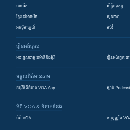
អាមេរិក
សិទ្ធិមនុស្ស
ខ្មែរ​នៅអាមេរិក
សុខភាព
អាស៊ីអាគ្នេយ៍
អប់រំ
រៀន​​អង់គ្លេស
អង់គ្លេស​ជាមួយ​ម៉ានី​និង​ម៉ូរី
រៀន​​​​​​អង់គ្លេ
ទទួល​ព័ត៌មាន​តាម
កម្មវិធី​ព័ត៌មាន VOA App
ស្តាប់ Podcas
អំពី​ VOA & ទំនាក់ទំនង
អំពី​ VOA
ធម្មនុញ្ញ​នៃ V