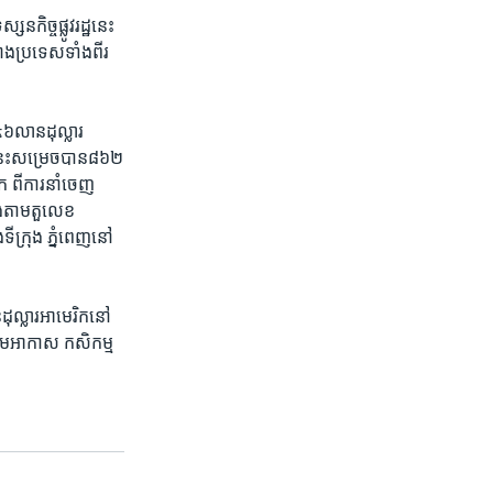
កិច្ច​ផ្លូវ​រដ្ឋនេះ​ ​
ង​ប្រទេស​ទាំងពីរ​ ​
១៤៦​លាន​ដុល្លារ
្មនេះ​សម្រេច​បាន​៨៦២​
ក​ ពីការ​នាំចេញ​
ង​តាម​តួលេខ
ទីក្រុង​ ភ្នំពេញ​នៅ​
ដុល្លារអាមេរិក​នៅ​
ាម​អាកាស​ ​កសិកម្ម ​