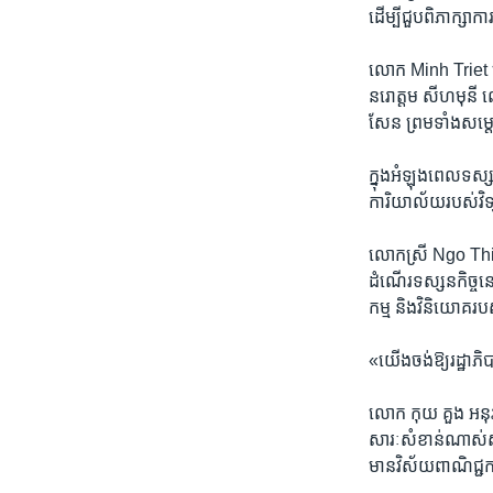
រចនា
ដើម្បី​ជួប​ពិភាក្សា​កា
សម្ព័ន្ធ​
រំលង​
លោក​ Minh Triet​ គ្រ
និង​
នរោត្តម​ សីហមុនី​ ​ល
ចូល​
សែន ​ព្រម​ទាំង​សម្តេច
ទៅ​
កាន់​
ក្នុង​អំឡុង​ពេល​ទស្ស
ទំព័រ​
ការិយា​ល័យ​របស់​វិទ
ស្វែង​
រក
លោក​ស្រី​ Ngo Thi ​
ដំណើរ​ទស្សន​កិច្ច​នេះ
កម្ម ​និង​វិនិយោគ​
«យើង​ចង់​ឱ្យ​រដ្ឋាភ
លោក​ កុយ គួង​ អនុ​រដ្
សារៈ​សំខាន់​ណាស់​សម្រ
មាន​វិស័យ​ពាណិជ្ជ​ក