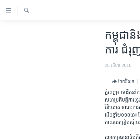
ភ្ជាប់​
ទៅ​
គេហទំព័រ​
ស្វែង​
កម្ពុជា
រក
កម្ពុជា​ន
ទាក់ទង
អន្តរជាតិ
រំលង​
ការ​ ​ជំរ
និង​
អាមេរិក
ចូល​
ចិន
25 សីហា 2010
ទៅ​​
ទំព័រ​
ហេឡូវីអូអេ
ព័ត៌មាន​​
ចែករំលែក
កម្ពុជាច្នៃប្រតិដ្ឋ
តែ​
ភ្នំពេញ៖ ​មេ​ដឹកនាំ​ក
ម្តង
ព្រឹត្តិការណ៍ព័ត៌មាន
សហ​ប្រតិបត្តិការ​ទ្វេ
រំលង​
ទូរទស្សន៍ / វីដេអូ​
វិនិយោគ​ ​ខណៈ​ការ​ធ្
និង​
ដើម​ឆ្នាំ​២០១០​នេះ
ចូល​
វិទ្យុ / ផតខាសថ៍
ភាគ​រយ​ប្រៀប​ធៀប​នឹង
ទៅ​
កម្មវិធីទាំងអស់
ទំព័រ​
លោក​ប្រធានាធិបតី​វៀ