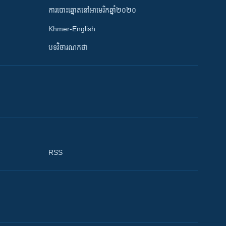
ការបោះឆ្នោតនៅអាមេរិកឆ្នាំ២០២០
Khmer-English
បទវិចារណកថា
RSS