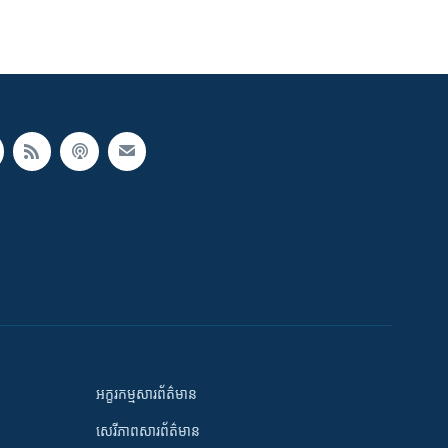
អក្ខរកម្មសារព័ត៌មាន
សេរីភាពសារព័ត៌មាន