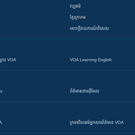
វប្បធម៌
ខ្មែរក្រហម
សេចក្តីរាយការណ៍ពិសេស
ស​​ជាមួយ VOA
VOA Learning English
ts
ព័ត៌មាន​តាម​អ៊ីមែល
OA
ក្រម​​​សីលធម៌​​​អ្នក​​​សារព័ត៌មាន VOA