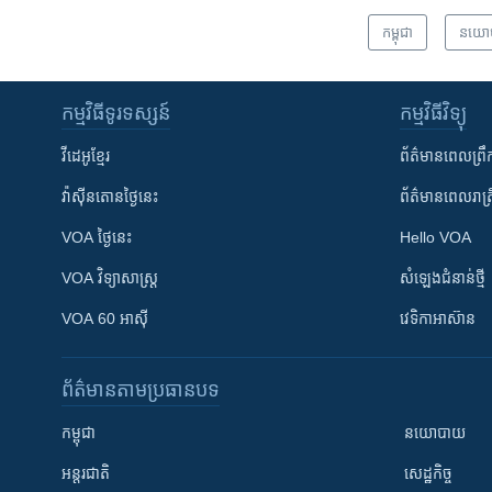
កម្ពុជា
នយោ
កម្មវិធី​ទូរទស្សន៍
កម្មវិធី​វិទ្យុ
វីដេអូ​ខ្មែរ
ព័ត៌មាន​ពេល​ព្រឹ
វ៉ាស៊ីនតោន​ថ្ងៃ​នេះ
ព័ត៌មាន​​ពេល​រាត្រ
VOA ថ្ងៃនេះ
Hello VOA
VOA ​វិទ្យាសាស្ត្រ
សំឡេង​ជំនាន់​ថ្មី
VOA 60 អាស៊ី
វេទិកា​អាស៊ាន
ព័ត៌មាន​តាមប្រធានបទ​
កម្ពុជា
នយោបាយ
អន្តរជាតិ
សេដ្ឋកិច្ច