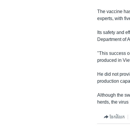
The vaccine has
experts, with five
Its safety and e
Department of Ag
"This success o
produced in Vie
He did not prov
production capac
Although the sw
herds, the virus 
ចែករំលែក