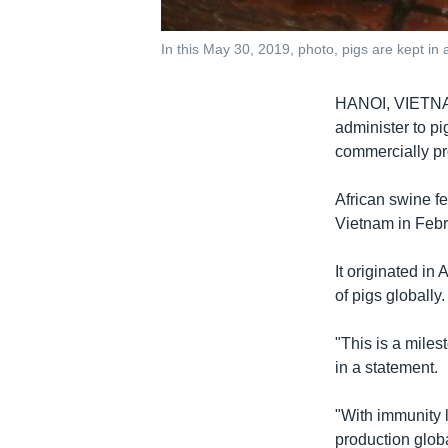
In this May 30, 2019, photo, pigs are kept in 
HANOI, VIET
administer to pi
commercially pr
African swine fe
Vietnam in Febru
It originated in
of pigs globally
"This is a miles
in a statement.
"With immunity l
production globa