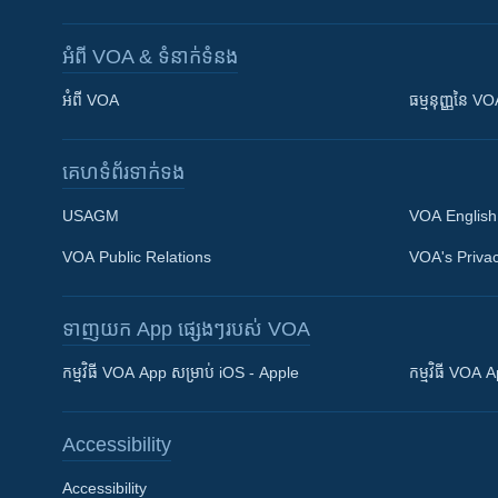
អំពី​ VOA & ទំនាក់ទំនង
អំពី​ VOA
ធម្មនុញ្ញ​នៃ V
គេហទំព័រ​​ទាក់ទង
USAGM
VOA English
VOA Public Relations
VOA's Privac
ទាញយក​ App ផ្សេងៗ​របស់​ VOA
Khmer English
កម្មវិធី​ VOA App សម្រាប់ iOS - Apple
កម្មវិធី​ VOA
បណ្តាញ​សង្គម
Accessibility
Accessibility
ភាសា