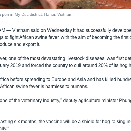
a pen in My Duc district, Hanoi, Vietnam.
NAM —
Vietnam said on Wednesday it had successfully develope
gs to fight African swine fever, with the aim of becoming the first 
oduce and export it.
ver, one of the most devastating livestock diseases, was first de
ary 2019 and forced the country to cull around 20% of its hog he
 Africa before spreading to Europe and Asia and has killed hundre
. African swine fever is harmless to humans.
tone of the veterinary industry," deputy agriculture minister Phu
asting six months, the vaccine will be a shield for hog-raising i
lly."