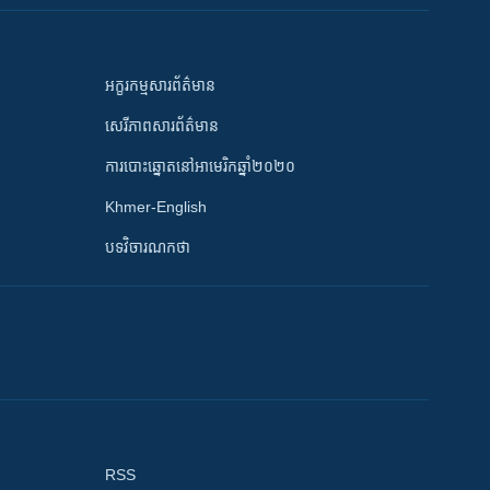
អក្ខរកម្មសារព័ត៌មាន
សេរីភាពសារព័ត៌មាន
ការបោះឆ្នោតនៅអាមេរិកឆ្នាំ២០២០
Khmer-English
បទវិចារណកថា
RSS