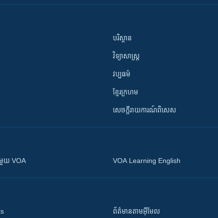
បរិស្ថាន
វិទ្យាសាស្រ្ត
វប្បធម៌
ខ្មែរក្រហម
សេចក្តីរាយការណ៍ពិសេស
ស​​ជាមួយ VOA
VOA Learning English
ts
ព័ត៌មាន​តាម​អ៊ីមែល