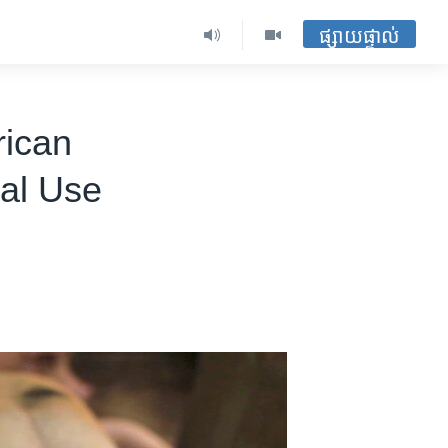
ផ្សាយផ្ទាល់
rican
al Use