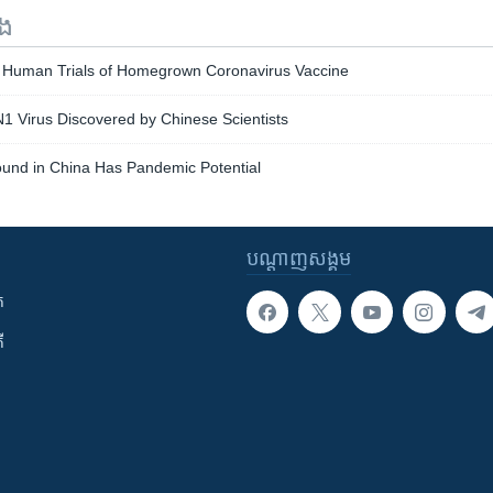
ទង
 Human Trials of Homegrown Coronavirus Vaccine
1 Virus Discovered by Chinese Scientists
und in China Has Pandemic Potential
បណ្តាញ​សង្គម
ក
ី