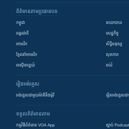
ព័ត៌មាន​តាមប្រធានបទ​
កម្ពុជា
នយោបាយ
អន្តរជាតិ
សេដ្ឋកិច្ច
អាមេរិក
សិទ្ធិមនុស្ស
ខ្មែរ​នៅអាមេរិក
សុខភាព
អាស៊ីអាគ្នេយ៍
អប់រំ
រៀន​​អង់គ្លេស
អង់គ្លេស​ជាមួយ​ម៉ានី​និង​ម៉ូរី
រៀន​​​​​​អង់គ្លេ
ទទួល​ព័ត៌មាន​តាម
កម្មវិធី​ព័ត៌មាន VOA App
ស្តាប់ Podcas