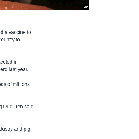
d a vaccine to
country to
tected in
rd last year.
ds of millions
ng Duc Tien said
ndustry and pig