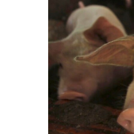
រចនា
សម្ព័ន្ធ​
រំលង​
និង​
ចូល​
ទៅ​
កាន់​
ទំព័រ​
ស្វែង​
រក