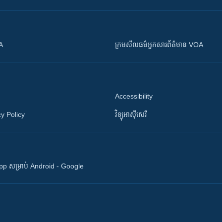
OA
ក្រម​​​សីលធម៌​​​អ្នក​​​សារព័ត៌មាន VOA
Accessibility
y Policy
វិទ្យុ​អាស៊ី​សេរី
 App សម្រាប់ Android - Google