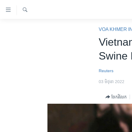
ភ្ជាប់​
ទៅ​
គេហទំព័រ​
ស្វែង​
កម្ពុជា
រក
VOA KHMER I
ទាក់ទង
អន្តរជាតិ
Vietnam
រំលង​
និង​
អាមេរិក
Swine 
ចូល​
ចិន
ទៅ​​
ទំព័រ​
ហេឡូវីអូអេ
Reuters
ព័ត៌មាន​​
កម្ពុជាច្នៃប្រតិដ្ឋ
03 មិថុនា 2022
តែ​
ម្តង
ព្រឹត្តិការណ៍ព័ត៌មាន
ចែករំលែក
រំលង​
ទូរទស្សន៍ / វីដេអូ​
និង​
ចូល​
វិទ្យុ / ផតខាសថ៍
ទៅ​
កម្មវិធីទាំងអស់
ទំព័រ​