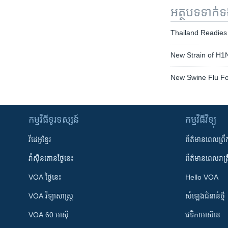
អត្ថបទ​ទាក់
Thailand Readies
New Strain of H1N
New Swine Flu Fo
កម្មវិធី​ទូរទស្សន៍
កម្មវិធី​វិទ្យុ
វីដេអូ​ខ្មែរ
ព័ត៌មាន​ពេល​ព្រឹ
វ៉ាស៊ីនតោន​ថ្ងៃ​នេះ
ព័ត៌មាន​​ពេល​រាត្រ
VOA ថ្ងៃនេះ
Hello VOA
VOA ​វិទ្យាសាស្ត្រ
សំឡេង​ជំនាន់​ថ្មី
VOA 60 អាស៊ី
វេទិកា​អាស៊ាន