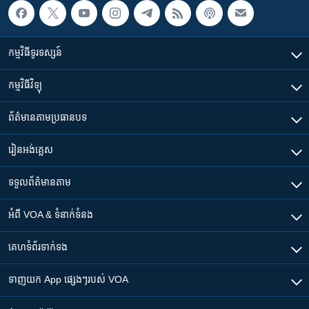
កម្មវិធី​ទូរទស្សន៍
កម្មវិធី​វិទ្យុ
ព័ត៌មាន​តាមប្រធានបទ​
រៀន​​អង់គ្លេស
ទទួល​ព័ត៌មាន​តាម
អំពី​ VOA & ទំនាក់ទំនង
គេហទំព័រ​​ទាក់ទង
ទាញយក​ App ផ្សេងៗ​របស់​ VOA