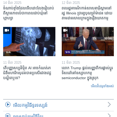
14 មីនា 2025
12 មីនា 2025
ចំណាប់ខ្មាំង​ដែល​ទើប​ដោះលែង​រៀបរាប់​
ពលរដ្ឋអាមេរិក​កាន់សាសនា​អ៊ិស្លាម​នៅ
ពី​ស្ថានភាព​​លំបាក​ពេល​ជាប់​ឃុំ​នៅ​
រដ្ឋ Illinois ​ប្រារព្វបុណ្យរ៉ាម៉ាដន ​ដោយ​
ហ្កាហ្សា
តាម​ដាន​​សាលក្រមក្នុងរឿងឃាតកម្ម
11 មីនា 2025
11 មីនា 2025
តើ​បញ្ញាសប្បនិម្មិត​ AI អាច​កំណត់​រក​
លោក Trump ផ្តល់សញ្ញាពីការផ្លាស់ប្តូរ
ជំងឺមហារីក​សុដន់​បាន​ប្រសើរ​ជាង​វេជ្ជ
ទិសដៅនៅឧស្សាហកម្ម
បណ្ឌិត​ឬ​ទេ?
semiconductor ក្នុងស្រុក
មើល​វីដេអូ​ទាំង​អស់
មើល​កម្មវិធី​ទូរទស្សន៍
ចុចស្តាប់កម្មវិធីវិទ្យុ