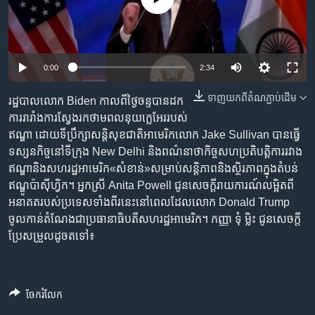
រចនា
សម្ព័ន្ធ​
Khmer English
រំលង​
និង​
បណ្តាញ​សង្គម
Auto
0:00
2:34
ចូល​
ទៅ​
240p
ទាញ​យក​ពី​តំណភ្ជាប់​ដើម
រដ្ឋបាល​លោក​ Biden ​កាល​ពីថ្ងៃចន្ទ​បាន​ដក​
កាន់​
360p
ការរារាំងការ​ស្វែងរកថាមពលនុយក្លេអែរ​របស់​
ទំព័រ​
ភាសា
ឥណ្ឌា ដោយ​ទីប្រឹក្សា​សន្តិសុខ​ជាតិ​អាមេរិក​លោក Jake Sullivan ​បាន​ធ្វើ​
ស្វែង​
480p
Auto
240p
360p
480p
ទស្សនកិច្ច​នៅ​ទីក្រុង​ New Delhi ​និង​ពណ៌នា​ថា​កិច្ចសហប្រតិបត្តិការ​រវាង​
រក
720p
ឥណ្ឌា​និង​សហរដ្ឋ​អាមេរិក«សំខាន់»សម្រាប់​សន្តិភាព​និង​ស្ថិរភាព​ក្នុង​តំបន់
720p
1080p
ឥណ្ឌូប៉ាស៊ីហ្វិក។ អ្នកស្រី Anita Powell ជូនសេចក្តីរាយការណ៍​លម្អិត​ពី
1080p
អនាគត​របស់​ប្រទេស​ទាំង​ពីរ​នេះ​​នៅពេល​ដែលលោក Donald Trump
ចូល​កាន់តំណែងជាប្រធានាធិបតី​សហរដ្ឋ​អាមេរិក។ កញ្ញា ទុំ ម្លិះ ជូនសេចក្តី
ប្រែសម្រួល​ដូចតទៅ៖
ចែករំលែក