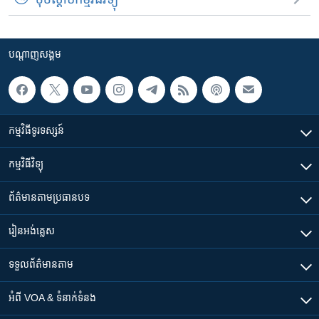
បណ្តាញ​សង្គម
កម្មវិធី​ទូរទស្សន៍
កម្មវិធី​វិទ្យុ
ព័ត៌មាន​តាមប្រធានបទ​
រៀន​​អង់គ្លេស
ទទួល​ព័ត៌មាន​តាម
អំពី​ VOA & ទំនាក់ទំនង