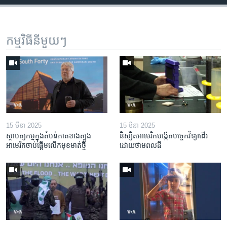
កម្មវិធី​នីមួយៗ
15 មីនា 2025
15 មីនា 2025
ស្ថាបត្យកម្ម​ក្នុង​តំបន់​ភាគ​ខាង​ត្បូង​
និស្សិត​អាមេរិក​បង្កើត​បច្ចេកវិទ្យា​ដើរ​
អាមេរិក​ចាប់ផ្តើម​លើក​មុខមាត់​ថ្មី
ដោយ​ថាមពល​ដី