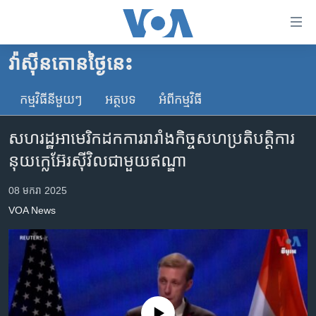
ភ្ជាប់​
ទៅ​
គេហទំព័រ​
វ៉ាស៊ីនតោន​ថ្ងៃ​នេះ
កម្ពុជា
ទាក់ទង
រំលង​
កម្មវិធី​នីមួយៗ
អត្ថបទ​
អំពី​កម្មវិធី​
អន្តរជាតិ
និង​
អាមេរិក
ចូល​
សហរដ្ឋ​អាមេរិក​ដក​ការរារាំង​កិច្ចសហប្រតិបត្តិការ​
ទៅ​​
ចិន
នុយក្លេអ៊ែរ​ស៊ីវិល​ជាមួយ​ឥណ្ឌា
ទំព័រ​
ហេឡូវីអូអេ
ព័ត៌មាន​​
08 មករា 2025
តែ​
កម្ពុជាច្នៃប្រតិដ្ឋ
VOA News
ម្តង
ព្រឹត្តិការណ៍ព័ត៌មាន
រំលង​
និង​
ទូរទស្សន៍ / វីដេអូ​
ចូល​
វិទ្យុ / ផតខាសថ៍
ទៅ​
ទំព័រ​
កម្មវិធីទាំងអស់
No media source currently available