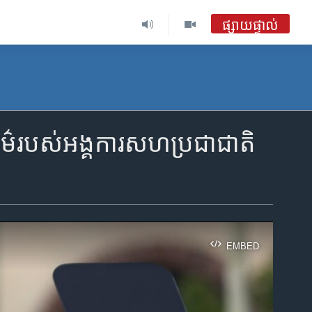
ផ្សាយផ្ទាល់
្បធម៌របស់អង្គការសហប្រជាជាតិ
EMBED