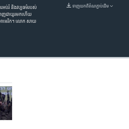
ទាញ​យក​ពី​តំណភ្ជាប់​ដើម
រអប់រំ និងវប្បធម៌របស់
EMBED
បីល្បាញជាយូរមកហើយ
ដ្ឋអាមេរិក។ លោក សាយ