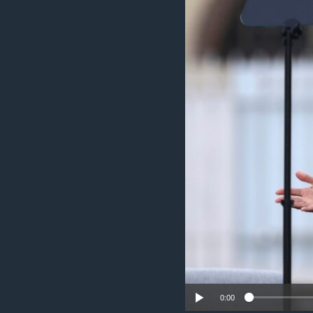
រចនា
សម្ព័ន្ធ​
រំលង​
និង​
ចូល​
ទៅ​
កាន់​
ទំព័រ​
ស្វែង​
រក
0:00