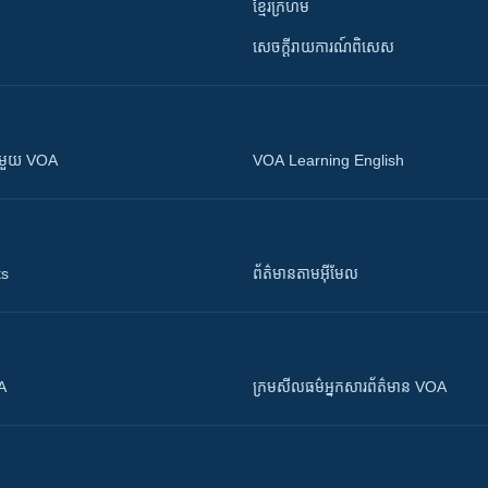
ខ្មែរក្រហម
សេចក្តីរាយការណ៍ពិសេស
ស​​ជាមួយ VOA
VOA Learning English
ts
ព័ត៌មាន​តាម​អ៊ីមែល
OA
ក្រម​​​សីលធម៌​​​អ្នក​​​សារព័ត៌មាន VOA