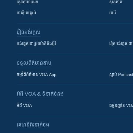
ខ្មែរ​នៅអាមេរិក
សុខភាព
អាស៊ីអាគ្នេយ៍
អប់រំ
រៀន​​អង់គ្លេស
អង់គ្លេស​ជាមួយ​ម៉ានី​និង​ម៉ូរី
រៀន​​​​​​អង់គ្លេ
ទទួល​ព័ត៌មាន​តាម
កម្មវិធី​ព័ត៌មាន VOA App
ស្តាប់ Podcas
អំពី​ VOA & ទំនាក់ទំនង
អំពី​ VOA
ធម្មនុញ្ញ​នៃ V
គេហទំព័រ​​ទាក់ទង