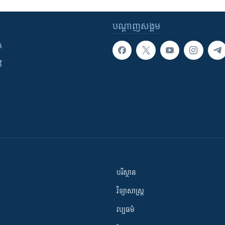
បណ្តាញ​សង្គម
ក
ី
បរិស្ថាន
វិទ្យាសាស្រ្ត
វប្បធម៌