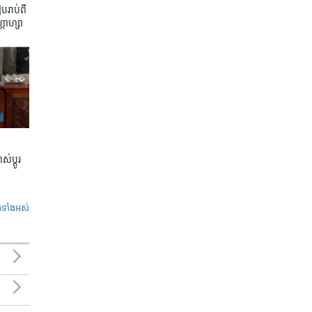
រាប់​ពី​
្កាហ្សា
់ប្តូរ
ូ​ទាំង​អស់