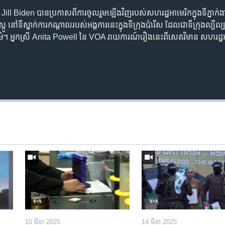
ស្រី Jill Biden បានប្រកាសពីការចូលរួមឡើងវិញរបស់សហរដ្ឋអាមេរិកក្នុងទីភ្នាក់ងា
ូ នៅទីស្នាក់ការកណ្ដាលរបស់អង្គការនេះក្នុងទីក្រុងប៉ារីស ដែលជាទីក្រុងល្
បធម៌។ អ្នកស្រី Anita Powell នៃ VOA រាយការណ៍រឿងនេះពីសេតវិមាន សហរ
15 មីនា 2025
14 មីនា 2025