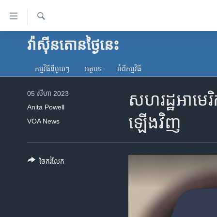
ភ្ជាប់​
ទៅ​
គេហទំព័រ​
ស្វែង​
វ៉ាស៊ីនតោន​ថ្ងៃ​នេះ
កម្ពុជា
រក
ទាក់ទង
អន្តរជាតិ
រំលង​
កម្មវិធី​នីមួយៗ
អត្ថបទ​
អំពី​កម្មវិធី​
និង​
អាមេរិក
ចូល​
05 សីហា 2023
សហរដ្ឋអាមេរិក
ចិន
ទៅ​​
Anita Powell
ទំព័រ​
ហេឡូវីអូអេ
ឡើងវិញ
VOA News
ព័ត៌មាន​​
កម្ពុជាច្នៃប្រតិដ្ឋ
តែ​
ម្តង
ព្រឹត្តិការណ៍ព័ត៌មាន
រំលង​
ចែករំលែក
ទូរទស្សន៍ / វីដេអូ​
និង​
ចូល​
វិទ្យុ / ផតខាសថ៍
ទៅ​
កម្មវិធីទាំងអស់
ទំព័រ​