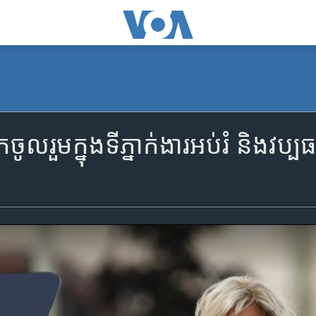
ចូលរួមក្នុងទីភ្នាក់ងារអប់រំ និងវប