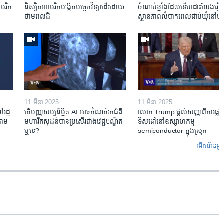
មេរិក​
និស្សិត​អាមេរិក​បង្កើត​បច្ចេកវិទ្យា​ដើរ​ដោយ​
ចំណាប់ខ្មាំង​ដែល​ទើប​ដោះលែង​រៀប
ថាមពល​ដី
ស្ថានភាព​​លំបាក​ពេល​ជាប់​ឃុំ​នៅ​ហ
11 មីនា 2025
11 មីនា 2025
ៅរដ្ឋ
តើ​បញ្ញាសប្បនិម្មិត​ AI អាច​កំណត់​រក​ជំងឺ
លោក Trump ផ្តល់សញ្ញាពីការផ្លាស
តាម​
មហារីក​សុដន់​បាន​ប្រសើរ​ជាង​វេជ្ជបណ្ឌិត​
ទិសដៅនៅឧស្សាហកម្ម
ឬ​ទេ?
semiconductor ក្នុងស្រុក
មើល​វីដេអ