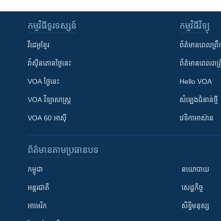
កម្មវិធី​ទូរទស្សន៍
កម្មវិធី​វិទ្យុ
វីដេអូ​ខ្មែរ
ព័ត៌មាន​ពេល​ព្រឹ
វ៉ាស៊ីនតោន​ថ្ងៃ​នេះ
ព័ត៌មាន​​ពេល​រាត្រ
VOA ថ្ងៃនេះ
Hello VOA
VOA ​វិទ្យាសាស្ត្រ
សំឡេង​ជំនាន់​ថ្មី
VOA 60 អាស៊ី
វេទិកា​អាស៊ាន
ព័ត៌មាន​តាមប្រធានបទ​
កម្ពុជា
នយោបាយ
អន្តរជាតិ
សេដ្ឋកិច្ច
អាមេរិក
សិទ្ធិមនុស្ស