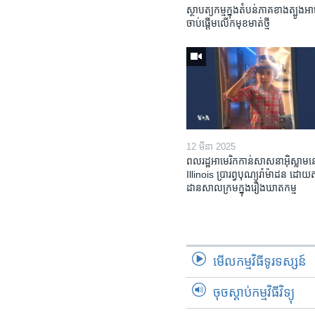
ស្ថាបត្យកម្ម​ក្នុង​តំបន់​ភាគ​ខាង​ត្បូង​អា
ចាប់ផ្តើម​លើក​មុខមាត់​ថ្មី
12 មីនា 2025
ពលរដ្ឋអាមេរិក​កាន់សាសនា​អ៊ិស្លាម​ន
Illinois ​ប្រារព្វបុណ្យរ៉ាម៉ាដន ​ដោយ​
ដាន​​សាលក្រមក្នុងរឿងឃាតកម្ម
មើល​កម្មវិធី​ទូរទស្សន៍
ចុចស្តាប់កម្មវិធីវិទ្យុ