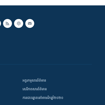
អក្ខរកម្មសារព័ត៌មាន
សេរីភាពសារព័ត៌មាន
ការបោះឆ្នោតនៅអាមេរិកឆ្នាំ២០២០