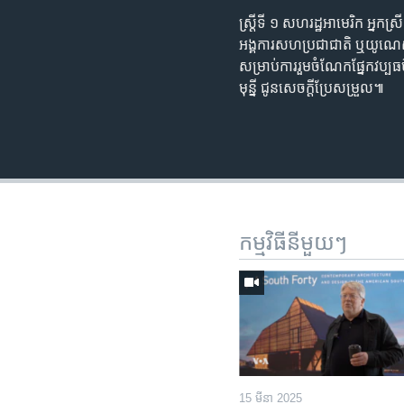
ស្ត្រីទី ១ សហរដ្ឋអាមេរិក អ្នក
អង្គការសហប្រជាជាតិ ឬយូណេស្ក
សម្រាប់ការរួមចំណែកផ្នែកវប្
មុន្នី ជូនសេចក្ដីប្រែសម្រួល៕
កម្មវិធី​នីមួយៗ
15 មីនា 2025