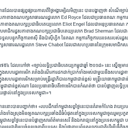
ាន​ដែល​បាន​ផ្សព្វផ្សាយ​កាល​ពី​ថ្ងៃ​អង្គារ​ម្សិលមិញ​នេះ បាន​បង្ហាញ​ថា សំណើ​ច្បាប
រដ្ឋសភា​ខាង​គណបក្ស​សាធារណរដ្ឋ​លោក Ed Royce ដែល​ជា​ប្រធាន​គណៈកម្មការ​កិ
ា​ខាង​គណបក្ស​ប្រជាធិបតេយ្យ​លោក Eliot Engel ដែល​ជា​អនុ​ប្រធាន​គណៈកម្មក
 សមាជិក​រដ្ឋសភា​ខាង​គណបក្ស​ប្រជាធិបតេយ្យ​លោក Brad Sherman ដែល​ជា​សមា
ទួល​បន្ទុក​កិច្ចការ​អាស៊ី និង​ប៉ាស៊ីហ្វិក នៃ​គណៈកម្មការ​កិច្ចការ​បរទេស​របស់​រដ្
្ស​សាធារណរដ្ឋ​លោក Steve Chabot ដែល​ជា​សហ​ប្រធាន​នៃ​ក្រុម​សមាជិក​សភា​
៤ ដែល​ហៅ​ថា «ច្បាប់​លទ្ធិ​ប្រជាធិបតេយ្យ​កម្ពុជា​ឆ្នាំ ២០១៨» នេះ ស្នើ​ឲ្យ​មាន «ក
​ក្នុង​សហរដ្ឋ​អាមេរិក រារាំង​ដំណើរការ​ដក​ដាក់​ប្រាក់​ទាំង​អស់​ជាមួយ​នឹង​សហរដ្ឋ​អា
ុង​សហរដ្ឋ​អាមេរិក​សម្រាប់​មន្ត្រី​រដ្ឋាភិបាល​កម្ពុជា​ជាន់​ខ្ពស់ មន្ត្រី​យោធា​កម្ពុជា​ជាន់​ខ
ធ​កម្ពុជា​ជាន់​ខ្ពស់​ណា ដែល​ប្រធានាធិបតី​អាមេរិក​បាន​កំណត់​ថា បាន​បំផ្លាញ​លទ្ធិ​ប
យ​ផ្ទាល់​នៅ​ក្នុង​ប្រទេស​កម្ពុជា»។
ាន​នោះ​បាន​បញ្ជាក់​ថា៖ «របប​ដឹកនាំ​កម្ពុជា​សព្វថ្ងៃ​នេះ​បាន​គំរាមកំហែង វាយ​ប្រហារ
រាំង​ទាំងស្រុង​មិន​ឲ្យ​គណបក្ស​ប្រឆាំង​ដ៏​ធំ​បំផុត​នៅ​ក្នុង​ប្រទេស​កម្ពុជា​ចូលរួម​ប្រកួត
្ពុជា​សព្វថ្ងៃ​នេះ​បាន​បំផ្លាញ​សារព័ត៌មាន​សេរី និង​ឯករាជ្យ​នៅ​ក្នុង​ប្រទេស​កម្ពុជា 
រ​អន្តរជាតិ​មួយ​ចំនួន​ចេញ​ពី​ប្រទេស និង​បំផ្លាញ​ប្រព័ន្ធ​តុលាការ​ជាតិ​ដើម្បី​ធ្វើ​កិច្ច