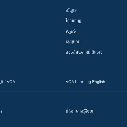
បរិស្ថាន
វិទ្យាសាស្រ្ត
វប្បធម៌
ខ្មែរក្រហម
សេចក្តីរាយការណ៍ពិសេស
ស​​ជាមួយ VOA
VOA Learning English
ts
ព័ត៌មាន​តាម​អ៊ីមែល