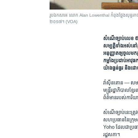
រូបឯកសារ៖ លោក​ Alan Lowenthal​ កំពុង​ថ្លែង​សុន្ទរកថា​នៅ​ក្នុ
២០១៧​។ (VOA)
សំណើ​ច្បាប់​លេខ ៥៧៥
សម្បត្តិ​ទាំង​អស់​នៅ
អនុញ្ញាត​ឲ្យ​ចូល​មក​ក្ន
កម្លាំង​ប្រដាប់​អាវុ
យ៉ាង​ធ្ងន់ធ្ងរ និង​ដោ
វ៉ាស៊ីនតោន —
សមាជ
មន្ត្រី​រដ្ឋាភិបាល​ខ្
ព័ត៌មាន​របស់​ការ
សំណើ​ច្បាប់​នេះ​ត
សហ​ប្រធាន​នៃ​ក្រុ
Yoho ដែល​ជា​ប្រធាន​
រដ្ឋសភា។