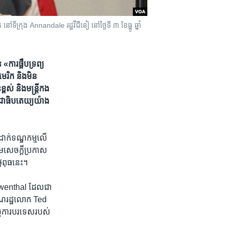
រុង​ Annandale​ រដ្ឋ​វឺជីនៀ នៅ​ថ្ងៃ​ទី​ ៣​ ខែ​ធ្នូ​ ឆ្នាំ​
ារ​ផ្អឹប​ទ្រព្យ​
មេរិក និង​មិន​
្ពស់ និង​មន្ត្រី​កង​
្រជាធិបតេយ្យ​យ៉ាង​
ាក់​ទណ្ឌកម្ម​លើ​
ាម​សេចក្ដី​ប្រកាស​
ពុធ​នេះ។
owenthal ដែល​ជា​
ារណរដ្ឋ​លោក Ted
្ចការ​បរទេស​របស់​