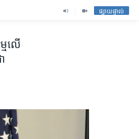
ផ្សាយផ្ទាល់
្ម​លើ​
ជា