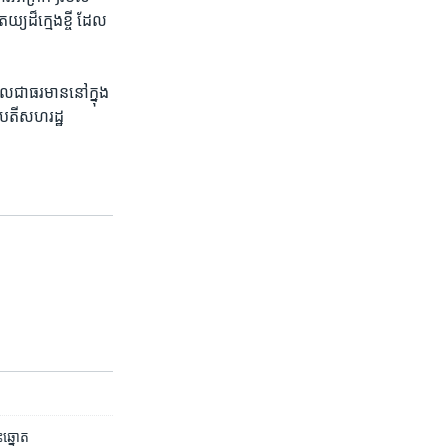
យ​ដ៏​ក្មេង​ខ្ចី ដែល​
ូល​ជា​ធរមាន​នៅ​ក្នុង​
ិបតី​សហរដ្ឋ​
ះឆ្នោត