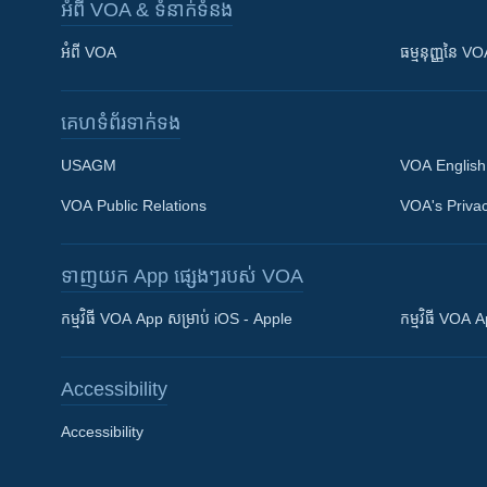
អំពី​ VOA & ទំនាក់ទំនង
អំពី​ VOA
ធម្មនុញ្ញ​នៃ V
គេហទំព័រ​​ទាក់ទង
USAGM
VOA English
VOA Public Relations
VOA's Privac
ទាញយក​ App ផ្សេងៗ​របស់​ VOA
Khmer English
កម្មវិធី​ VOA App សម្រាប់ iOS - Apple
កម្មវិធី​ VOA
បណ្តាញ​សង្គម
Accessibility
Accessibility
ភាសា