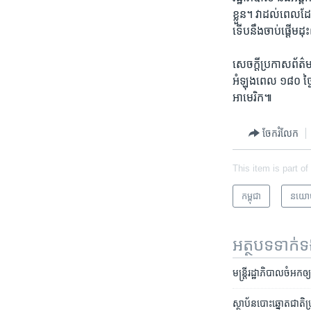
ខ្លួន។ វា​ដល់​ពេល​ដែ
ទើប​នឹង​ចាប់ផ្ដើម​ដុ
សេចក្ដី​ប្រកាស​ព័ត៌ម
អំឡុង​ពេល ១៨០ ថ្ងៃ 
អាមេរិក៕
ចែករំលែក
This item is part of
កម្ពុជា
នយោ
អត្ថបទ​ទាក់
មន្ត្រី​រដ្ឋាភិបាល​​ចំអក​
ស្ថាប័ន​បោះឆ្នោត​ជាតិ​