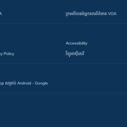
OA
ក្រម​​​សីលធម៌​​​អ្នក​​​សារព័ត៌មាន VOA
Accessibility
y Policy
វិទ្យុ​អាស៊ី​សេរី
 App សម្រាប់ Android - Google