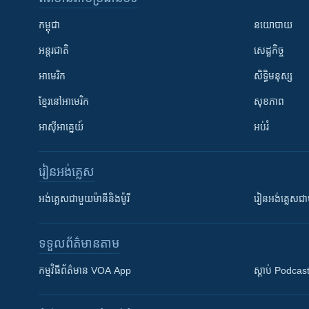
កម្ពុជា
នយោបាយ
អន្តរជាតិ
សេដ្ឋកិច្ច
អាមេរិក
សិទ្ធិមនុស្ស
ខ្មែរ​នៅអាមេរិក
សុខភាព
អាស៊ីអាគ្នេយ៍
អប់រំ
រៀន​​អង់គ្លេស
អង់គ្លេស​ជាមួយ​ម៉ានី​និង​ម៉ូរី
រៀន​​​​​​អង់គ្លេ
ទទួល​ព័ត៌មាន​តាម
កម្មវិធី​ព័ត៌មាន VOA App
ស្តាប់ Podcas