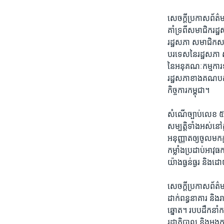
សេចក្ដី​ប្រកាស​ព័ត៌ម
គាំទ្រ​ពី​សមាជិក​
រដ្ឋសភា សមាជិក​សភ
បរទេស​នៃ​រដ្ឋសភា
នៃ​អនុ​គណៈកម្មការ​ទ
រដ្ឋសភា​ខាង​គណបក
កិច្ចការ​កម្ពុជា។
សំណើ​ច្បាប់​លេខ ៥៧៥
សម្បត្តិ​ទាំង​អស់​នៅ
អនុញ្ញាត​ឲ្យ​ចូល​មក​ក្ន
កម្លាំង​ប្រដាប់​អាវុ
យ៉ាង​ធ្ងន់ធ្ងរ និង​ដោ
សេចក្ដី​ប្រកាស​ព័ត៌ម
ដាក់​ពន្ធនាគារ និង​រា
ឆ្នោត។ របប​ដឹកនាំ​កម
រដ្ឋាភិបាល និង​អង្គកា