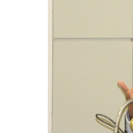
រចនា
សម្ព័ន្ធ​
រំលង​
និង​
ចូល​
ទៅ​
កាន់​
ទំព័រ​
ស្វែង​
រក