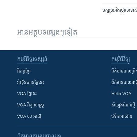
បក្ស​ប្រឆាំង​ថ្កោល​ទោស
អានអត្ថបទផ្សេងៗទៀត
កម្មវិធី​ទូរទស្សន៍
កម្មវិធី​វិទ្យុ
វីដេអូ​ខ្មែរ
ព័ត៌មាន​ពេល​ព្រឹ
វ៉ាស៊ីនតោន​ថ្ងៃ​នេះ
ព័ត៌មាន​​ពេល​រាត្រ
VOA ថ្ងៃនេះ
Hello VOA
VOA ​វិទ្យាសាស្ត្រ
សំឡេង​ជំនាន់​ថ្មី
VOA 60 អាស៊ី
វេទិកា​អាស៊ាន
ព័ត៌មាន​តាមប្រធានបទ​