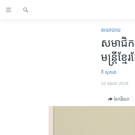
ភ្ជាប់​
ទៅ​
គេហទំព័រ​
ស្វែង​
កម្ពុជា
រក
នយោបាយ
ទាក់ទង
អន្តរជាតិ
សមាជិក​សភ
រំលង​
និង​
អាមេរិក
មន្ត្រី​ខ្
ចូល​
ចិន
ទៅ​​
ទំព័រ​
ហេឡូវីអូអេ
ភី សុភាដា
ព័ត៌មាន​​
កម្ពុជាច្នៃប្រតិដ្ឋ
16 ឧសភា 2018
តែ​
ម្តង
ព្រឹត្តិការណ៍ព័ត៌មាន
ចែករំលែក
រំលង​
ទូរទស្សន៍ / វីដេអូ​
និង​
ចូល​
វិទ្យុ / ផតខាសថ៍
ទៅ​
កម្មវិធីទាំងអស់
ទំព័រ​