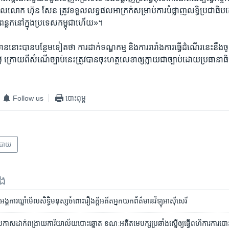
ល​លោក ហ៊ុន សែន ត្រូវ​ទទួល​លទ្ធផល​អាក្រក់​សម្រាប់​ការ​បំផ្លាញ​លទ្ធិ​ប្រជាធិបតេយ្
ះ​ពន្លក​នៅ​ក្នុង​ប្រទេស​កម្ពុជា​ហើយ»។
ាន​នោះ​បាន​បន្ថែម​ទៀត​ថា ការ​ដាក់​ទណ្ឌកម្ម និង​ការ​រារាំង​ការ​ធ្វើ​ដំណើរ​នេះ​នឹង​ច
ក្រោយ​ពី​សំណើ​ច្បាប់​នេះ​ត្រូវ​បាន​ចុះ​ហត្ថលេខា​ឲ្យ​ក្លាយជា​ច្បាប់​ដោយ​ប្រធានាធ
Follow us
បោះពុម្ព
បាយ
ទង
ឲ្យ​អង្គការ​ឃ្លាំមើល​សិទ្ធិមនុស្ស​ចំពោះ​រឿងក្តី​អតីត​អ្នកយក​ព័ត៌មាន​វិទ្យុ​អាស៊ីសេរី
ប្រកាស​ដាក់​ពង្រាយ​ការិយាល័យ​បោះឆ្នោត​ ខណៈអតីត​មេបក្ស​ប្រឆាំង​ស្នើ​ឲ្យធ្វើ​​ពហិការ​ការ​បោ