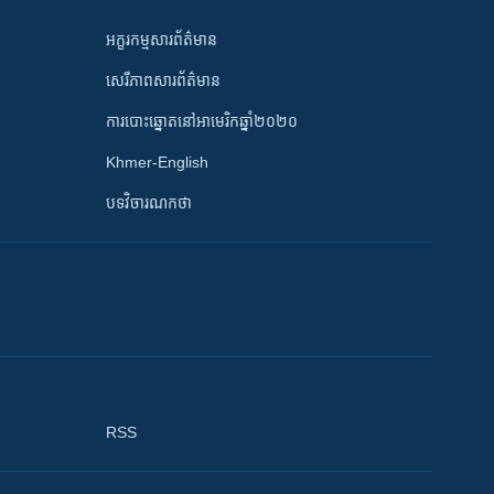
អក្ខរកម្មសារព័ត៌មាន
សេរីភាពសារព័ត៌មាន
ការបោះឆ្នោតនៅអាមេរិកឆ្នាំ២០២០
Khmer-English
បទវិចារណកថា
RSS