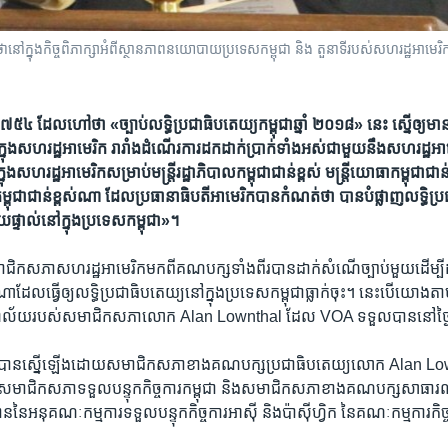
ង​កិច្ចពិភាក្សា​អំពី​ស្ថាន​ភាព​នយោបាយ​ប្រទេស​កម្ពុជា​ និង​ តួនាទី​របស់​សហរដ្ឋ​អាមេរិក​ នៅ​ទីក្
៤ ដែល​ហៅ​ថា «ច្បាប់​លទ្ធិ​ប្រជាធិបតេយ្យ​កម្ពុជា​ឆ្នាំ ២០១៨» នេះ ស្នើ​ឲ្យ​មាន «ក
​ក្នុង​សហរដ្ឋ​អាមេរិក រារាំង​ដំណើរការ​ដក​ដាក់​ប្រាក់​ទាំង​អស់​ជាមួយ​នឹង​សហរដ្ឋ​អា
ុង​សហរដ្ឋ​អាមេរិក​សម្រាប់​មន្ត្រី​រដ្ឋាភិបាល​កម្ពុជា​ជាន់​ខ្ពស់ មន្ត្រី​យោធា​កម្ពុជា​ជាន់​ខ
ធ​កម្ពុជា​ជាន់​ខ្ពស់​ណា ដែល​ប្រធានាធិបតី​អាមេរិក​បាន​កំណត់​ថា បាន​បំផ្លាញ​លទ្ធិ​ប
យ​ផ្ទាល់​នៅ​ក្នុង​ប្រទេស​កម្ពុជា»។
ិក​សភា​សហរដ្ឋ​អាមេរិក​មក​ពី​គណបក្ស​ទាំង​ពីរ​បាន​ដាក់​សំណើ​ច្បាប់​មួយ​ដើម្បី​ដ
មែរ​ណា​ដែល​ធ្វើ​ឲ្យ​លទ្ធិ​ប្រជាធិបតេយ្យ​នៅ​ក្នុង​ប្រទេស​កម្ពុជា​ធ្លាក់​ចុះ។ នេះ​បើ​យោង​ត
ិយាល័យ​របស់​សមាជិក​សភា​លោក Alan Lownthal ដែល VOA ទទួល​បាន​នៅ​ថ្ងៃ​
្រូវ​បាន​ស្នើ​ឡើង​ដោយ​សមាជិក​សភា​ខាង​គណបក្ស​ប្រជាធិបតេយ្យ​លោក Alan L
ម​សមាជិក​សភា​ទទួល​បន្ទុក​កិច្ចការ​កម្ពុជា និង​សមាជិក​សភា​ខាង​គណបក្ស​សាធ
នៃ​អនុ​គណៈកម្មការ​ទទួល​បន្ទុក​កិច្ចការ​អាស៊ី និង​ប៉ាស៊ីហ្វិក នៃ​គណៈកម្មការ​កិច