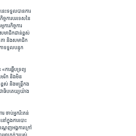
់​នេះ​ទទួល​បាន​ការ​
ច្ចការ​បរទេស​នៃ​
ារ​កិច្ចការ​
ជិក​ជាន់​ខ្ពស់​
ឋសភា និង​សមាជិក​
ទទួល​បន្ទុក​
ារ​ផ្អឹប​ទ្រព្យ​
មេរិក និង​មិន​
្ពស់ និង​មន្ត្រី​កង​
្រជាធិបតេយ្យ​យ៉ាង​
 ចាប់​អ្នក​រិះគន់​
​នៅ​ក្នុង​ការ​បោះ​
បណ្ដេញ​អង្គការ​ក្រៅ​
ការ​អាក្រក់ៗ​របស់​