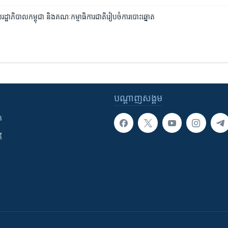
​រដ្ឋាភិបាល​កម្ពុជា និង​គណៈកម្មាធិការ​ជាតិ​រៀបចំ​ការ​បោះ​ឆ្នោត
បណ្តាញ​សង្គម
ក
ី