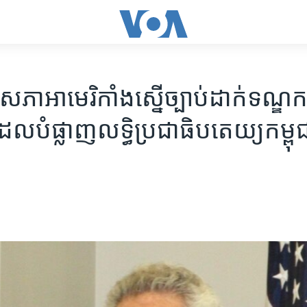
ា​អាមេរិកាំង​ស្នើ​ច្បាប់​ដាក់​ទណ្ឌកម
មែរ​ដែល​បំផ្លាញ​លទ្ធិ​ប្រជាធិបតេយ្យ​កម្ពុ