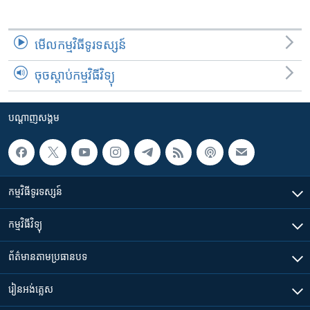
មើល​កម្មវិធី​ទូរទស្សន៍
ចុចស្តាប់កម្មវិធីវិទ្យុ
បណ្តាញ​សង្គម
កម្មវិធី​ទូរទស្សន៍
កម្មវិធី​វិទ្យុ
ព័ត៌មាន​តាមប្រធានបទ​
រៀន​​អង់គ្លេស