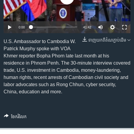
រចនា
សម្ព័ន្ធ​
Khmer English
រំលង​
និង​
បណ្តាញ​សង្គម
0:00
41:42
ចូល​
ទៅ​
ទាញ​យក​ពី​តំណភ្ជាប់​ដើម
U.S. Ambassador to Cambodia W.
កាន់​
Patrick Murphy spoke with VOA
ទំព័រ​
ភាសា
Khmer reporter Bopha Phorn late last month at his
ស្វែង​
residence in Phnom Penh. The 30-minute interview covered
រក
trade, U.S. investment in Cambodia, money-laundering,
human rights, recent arrests of Cambodian civil society and
labor advocates such as Rong Chhun, cyber security,
China, education and more.
ចែករំលែក