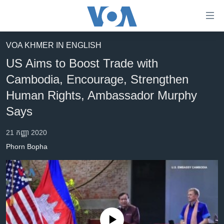
ភ្ជាប់​
ទៅ​
គេហទំព័រ​
VOA KHMER IN ENGLISH
កម្ពុជា
ទាក់ទង
US Aims to Boost Trade with
រំលង​
អន្តរជាតិ
Cambodia, Encourage, Strengthen
និង​
អាមេរិក
Human Rights, Ambassador Murphy
ចូល​
ទៅ​​
ចិន
Says
ទំព័រ​
ហេឡូវីអូអេ
ព័ត៌មាន​​
21 កញ្ញា 2020
តែ​
កម្ពុជាច្នៃប្រតិដ្ឋ
Phorn Bopha
ម្តង
ព្រឹត្តិការណ៍ព័ត៌មាន
រំលង​
និង​
ទូរទស្សន៍ / វីដេអូ​
ចូល​
វិទ្យុ / ផតខាសថ៍
ទៅ​
ទំព័រ​
កម្មវិធីទាំងអស់
No media source currently available