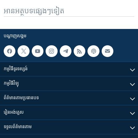
អានអត្ថបទផ្សេងៗទៀត
បណ្តាញ​សង្គម
កម្មវិធី​ទូរទស្សន៍
កម្មវិធី​វិទ្យុ
ព័ត៌មាន​តាមប្រធានបទ​
រៀន​​អង់គ្លេស
ទទួល​ព័ត៌មាន​តាម