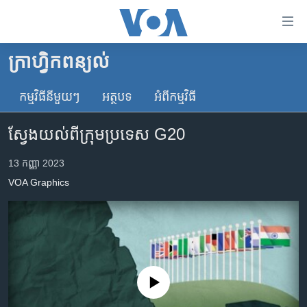
ភ្ជាប់​
ទៅ​
គេហទំព័រ​
ក្រាហ្វិកពន្យល់
កម្ពុជា
ទាក់ទង
រំលង​
កម្មវិធី​នីមួយៗ
អត្ថបទ​
អំពី​កម្មវិធី​
អន្តរជាតិ
និង​
អាមេរិក
ចូល​
ស្វែង​យល់​ពី​ក្រុម​ប្រទេស​ G20
ទៅ​​
ចិន
ទំព័រ​
13 កញ្ញា 2023
ហេឡូវីអូអេ
ព័ត៌មាន​​
VOA Graphics
តែ​
កម្ពុជាច្នៃប្រតិដ្ឋ
ម្តង
ព្រឹត្តិការណ៍ព័ត៌មាន
រំលង​
និង​
ទូរទស្សន៍ / វីដេអូ​
ចូល​
វិទ្យុ / ផតខាសថ៍
ទៅ​
No media source currently available
ទំព័រ​
កម្មវិធីទាំងអស់