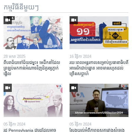
កម្មវិធី​នីមួយៗ
28 មករា 2025
16 វិច្ឆិកា 2024
ពី​បរាជ័យ​ទៅ​ជ័យជម្នះ៖ មេដឹកនាំ​ដែល​
រយៈពេល​អន្តរកាល​សម្រាប់​ប្រធានាធិបតី​
ត្រឡប់​មក​កាន់​អំណាច​វិញ​ដ៏​គួរឲ្យ​ភ្ញាក់
អាមេរិក​ជាប់​ឆ្នោត ​អាច​មាន​រហូត​ដល់​
ផ្អើល
ច្រើន​សប្តាហ៍
05 វិច្ឆិកា 2024
05 វិច្ឆិកា 2024
រដ្ឋ Pennsylvania ជា​រដ្ឋ​ដែល​អាច​
ស្វែងយល់​អំពី​​ភាព​ខុសគ្នា​រវាង​សំឡេង​