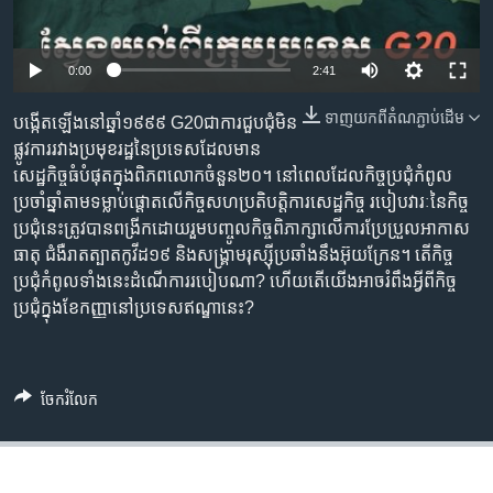
រចនា
សម្ព័ន្ធ​
Khmer English
រំលង​
0:00
2:41
និង​
បណ្តាញ​សង្គម
ចូល​
ទាញ​យក​ពី​តំណភ្ជាប់​ដើម
បង្កើត​ឡើង​នៅឆ្នាំ១៩៩៩ ​G20ជា​ការជួបជុំ​មិន​
ទៅ​
ផ្លូវការ​រវាង​ប្រមុខរដ្ឋ​​នៃ​ប្រទេស​ដែល​មាន​
កាន់​
សេដ្ឋកិច្ច​ធំបំផុត​ក្នុង​ពិភពលោក​ចំនួន​២០។ នៅពេល​ដែល​កិច្ចប្រជុំ​កំពូល​
ទំព័រ​
ភាសា
ប្រចាំ​ឆ្នាំ​តាម​ទម្លាប់​ផ្តោត​លើ​កិច្ចសហប្រតិបត្តិការ​សេដ្ឋកិច្ច​ របៀបវារៈ​នៃកិច្ច
ស្វែង​
ប្រជុំ​នេះ​ត្រូវ​បាន​ពង្រីក​ដោយ​រួម​បញ្ចូល​កិច្ច​ពិភាក្សា​លើ​ការប្រែប្រួល​អាកាស
រក
ធាតុ ជំងឺ​រាតត្បាត​កូវីដ១៩ និង​សង្រ្គាម​រុស្ស៊ី​ប្រឆាំង​នឹង​អ៊ុយក្រែន។ តើ​កិច្ច​
ប្រជុំ​កំពូល​ទាំង​នេះ​ដំណើការ​របៀប​ណា? ហើយ​តើ​យើង​អាច​រំពឹង​អ្វី​ពី​កិច្ច​
ប្រជុំ​ក្នុង​ខែ​កញ្ញា​នៅប្រទេស​ឥណ្ឌា​នេះ?
ចែករំលែក