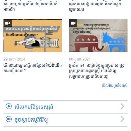
សម្រេច​អ្នក​ឈ្នះ​តំណែង​ប្រធានាធិបតី​
ឆ្នោត​របស់​អង្គ​បោះឆ្នោត និង​សំឡេង​
អាមេរិក
ឆ្នោត​សរុប
29 តុលា 2024
08 តុលា 2024
តើ​ការ​បោះឆ្នោត​ផ្ញើតាម​ប្រៃសនីយ៍​ដំណើរ​
អ្នក​វិភាគ៖​ ការ​ផ្លាស់ប្តូរ​ក្នុង​ប្រជាសាស្ត្រ​​
ការរបៀបណា?
ក្រុម​អ្នក​បោះឆ្នោត​ស្ត្រី ​អាច​​នឹង​ល្អ​
សម្រាប់​បក្ស​ប្រជាធិបតេយ្យ
មើល​វីដេអូ​ទាំង​អស់
មើល​កម្មវិធី​ទូរទស្សន៍
ចុចស្តាប់កម្មវិធីវិទ្យុ