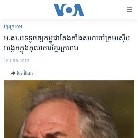
ភ្ជាប់​
ទៅ​
គេហទំព័រ​
ខ្មែរ​ក្រហម
កម្ពុជា
ទាក់ទង
អ.ស.ប​ទទូច​ឲ្យ​កម្ពុជា​តែងតាំង​សហចៅក្រម​ស៊ើប
រំលង​
អន្តរជាតិ
អង្កេត​ក្នុង​តុលាការ​ខ្មែរក្រហម
និង​
អាមេរិក
ចូល​
18 មករា 2012
ទៅ​​
ចិន
ទំព័រ​
ចែករំលែក
ហេឡូវីអូអេ
ព័ត៌មាន​​
តែ​
កម្ពុជាច្នៃប្រតិដ្ឋ
ម្តង
ព្រឹត្តិការណ៍ព័ត៌មាន
រំលង​
និង​
ទូរទស្សន៍ / វីដេអូ​
ចូល​
វិទ្យុ / ផតខាសថ៍
ទៅ​
ទំព័រ​
កម្មវិធីទាំងអស់