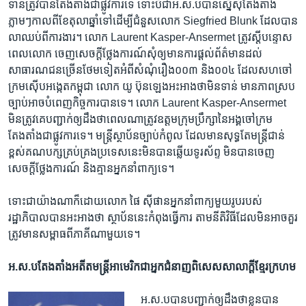
ទាន់​ត្រូវបាន​តែងតាំង​ជា​ផ្លូវការ​ទេ​ ទោះបីជា​អ.ស.ប​បាន​ស្នើសុំ​តែងតាំង​
ភ្លាមៗ​កាល​ពីខែ​តុលា​ឆ្នាំទៅ​ដើម្បី​ជំនួស​លោក Siegfried Blunk ​ដែល​បាន​
លាឈប់​ពី​ការងារ។​ លោក ​Laurent Kasper-Ansermet​ ត្រូវស្តីបន្ទោស​
ពេល​លោក ​ចេញ​សេចក្តី​ថ្លែងការណ៍​សុំឲ្យ​មាន​ការផ្តល់​ព័ត៌មាន​ដល់​
សាធារណជន​ច្រើន​ថែម​ទៀត​អំពី​សំណុំរឿង​០០៣​ និង​០០៤​ ដែល​សហ​ចៅ
ក្រម​ស៊ើបអង្កេត​កម្ពុជា​ លោក ​យូ ប៊ុនឡេង​អះអាងថា​មិនទាន់​ មានភាព​ស្រប
ច្បាប់​អាចបំពេញ​កិច្ចការ​បាន​ទេ។ ​លោក​ Laurent Kasper-Ansermet ​
មិនត្រូវ​គេបញ្ជាក់​ឲ្យដឹងថា​ពេលណា​ត្រូវ​ឧត្តម​ក្រុមប្រឹក្សា​នៃ​អង្គចៅក្រម​
តែងតាំងជា​ផ្លូវការ​ទេ។​ មន្ត្រីស្ថាប័ន​ច្បាប់​កំពូល ​ដែល​មាន​សុទ្ធ​តែ​មន្ត្រី​ជាន់
ខ្ពស់​គណបក្ស​គ្រប់គ្រង​ប្រទេស​នេះ​មិនបាន​ឆ្លើយ​ទូរស័ព្ទ​ មិន​បាន​ចេញ​
សេចក្តី​ថ្លែងការណ៍​ និង​គ្មាន​អ្នកនាំពាក្យ​ទេ។
ទោះជាយ៉ាងណា​ក៏ដោយ​លោក​ ផៃ ស៊ីផាន​អ្នកនាំពាក្យ​មួយរូប​របស់​
រដ្ឋាភិបាល​បាន​អះអាង​ថា ស្ថាប័ន​នេះ​កំពុង​ធ្វើការ​ តាមនីតិវិធី​ដែល​មិនអាចគួរ​
ត្រូវ​មាន​សម្ពាធ​ពី​ភាគី​ណា​មួយ​ទេ។
អ.ស.ប​តែងតាំង​អតីត​មន្ត្រី​អាមេរិក​ជា​អ្នក​ជំនាញ​ពិសេស​សាលាក្តី​ខ្មែរក្រហម
អ.ស.ប​បាន​បញ្ជាក់​ឲ្យ​ដឹង​ថា​ខ្លួនបាន​