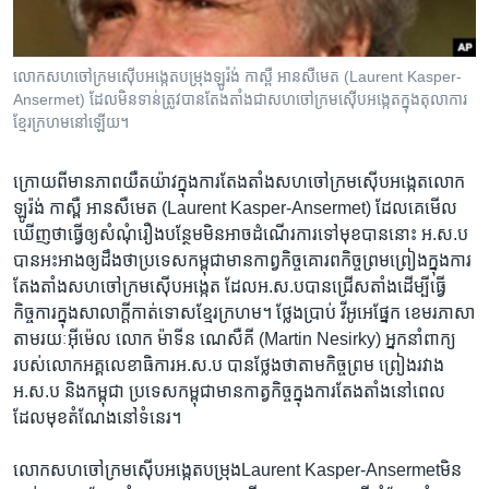
រចនា
សម្ព័ន្ធ​
Khmer English
រំលង​
លោក​សហចៅក្រម​ស៊ើបអង្កេតបម្រុង​ឡូរ៉ង់ កាស្ពឺ អានសឺមេត (Laurent Kasper-
និង​
បណ្តាញ​សង្គម
Ansermet) ដែល​​មិនទាន់​ត្រូវបាន​តែងតាំង​ជា​សហចៅក្រម​ស៊ើបអង្កេត​ក្នុង​តុលាការ​
ចូល​
ខ្មែរក្រហម​នៅ​ឡើយ​។
ទៅ​
កាន់​
ក្រោយពី​មានភាព​យឺតយ៉ាវ​ក្នុង​ការតែងតាំង​សហចៅក្រម​ស៊ើបអង្កេត​លោក​
ទំព័រ​
ភាសា
ឡូរ៉ង់ កាស្ពឺ អានសឺមេត (Laurent Kasper-Ansermet) ដែល​គេមើល​
ស្វែង​
ឃើញ​ថា​ធ្វើឲ្យ​សំណុំរឿង​បន្ថែម​មិនអាច​ដំណើរការ​ទៅមុខ​បាន​នោះ ​អ.ស.ប​
រក
បានអះអាង​ឲ្យ​ដឹង​ថា​ប្រទេស​កម្ពុជា​មាន​កាព្វកិច្ច​គោរព​កិច្ច​ព្រមព្រៀង​ក្នុងការ​
តែងតាំង​សហចៅក្រម​ស៊ើបអង្កេត ​ដែល​អ.ស.ប​បានជ្រើសតាំង​ដើម្បីធ្វើ​
កិច្ចការ​ក្នុង​សាលាក្តី​កាត់ទោស​ខ្មែរក្រហម។ ថ្លែង​ប្រាប់​ វីអូអេ​ផ្នែក ​ខេមរភាសា​
តាមរយៈ​អ៊ីម៉េល ​លោក ​ម៉ាទីន ណេសឺគី (Martin Nesirky) ​អ្នកនាំពាក្យ​
របស់​លោក​អគ្គលេខាធិការ​អ.ស.ប ​បានថ្លែង​ថា​តាមកិច្ច​ព្រម ព្រៀង​រវាង​
អ.ស.ប​ និង​កម្ពុជា​ ​ប្រទេស​កម្ពុជា​មានកាត្វកិច្ច​ក្នុង​ការ​តែងតាំងនៅ​ពេល​
ដែល​មុខ​តំណែង​នៅ​ទំនេរ។
លោក​សហចៅក្រម​ស៊ើបអង្កេតបម្រុង​Laurent Kasper-Ansermet​មិន