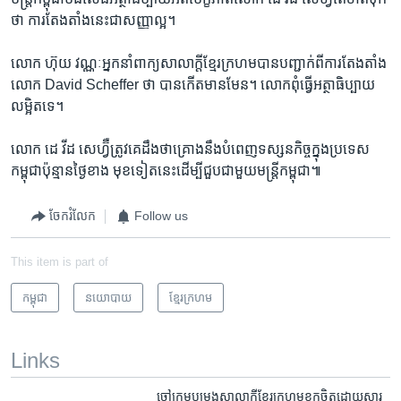
ថា ​ការតែងតាំង​នេះ​ជា​សញ្ញា​ល្អ។
លោក​ ហ៊ុយ វណ្ណៈ​អ្នកនាំពាក្យ​សាលាក្តី​ខ្មែរក្រហម​បានបញ្ជាក់​ពី​ការតែងតាំង​
លោក ​David Scheffer ថា​ បាន​កើត​មាន​មែន។​ លោកពុំធ្វើ​អត្ថាធិប្បាយ​
លម្អិត​ទេ។
លោក ​ដេ វីដ សេហ្វ៊ឺ​ត្រូវ​គេដឹង​ថា​គ្រោង​នឹង​បំពេញ​ទស្សនកិច្ច​ក្នុងប្រទេស​
កម្ពុជា​ប៉ុន្មាន​ថ្ងៃខាង មុខ​ទៀត​នេះ​ដើម្បី​ជួប​ជាមួយ​មន្ត្រី​កម្ពុជា៕
ចែករំលែក
Follow us
This item is part of
កម្ពុជា
នយោបាយ
ខ្មែរ​ក្រហម
Links
ចៅក្រម​បម្រុង​សាលាក្តី​ខ្មែរក្រហម​ខកចិត្ត​ដោយសារ​