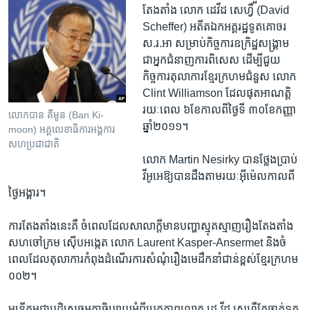
តែងតាំង​ លោក ​ដេវីដ សេហ្វឺ (David
Scheffer)​ អតីត​ឯកអគ្គ​រដ្ឋទូត​គោចរ​
ស.រ.អា​ សម្រាប់​កិច្ចការ​ឧក្រិដ្ឋ​សង្គ្រាម ​
ជាអ្នកជំនាញការ​ពិសេស ​ដើម្បី​ជួយ​
កិច្ចការ​តុលាការ​ខ្មែរ​ក្រហម​ជំនួស ​លោក ​
Clint Williamson​ ដែល​ផុត​អាណត្តិ​
រយៈពេល ​៦ខែ​កាលពី​ថ្ងៃទី ​៣០​ខែកញ្ញា​
លោកបាន​ គីមូន (Ban Ki-
ឆ្នាំ២០១១។
moon) ​អគ្គ​លេខា​ធិការ​អង្គ​ការ​
សហ​ប្រជា​ជាតិ​
លោក ​Martin Nesirky ​បាន​ថ្លែងប្រាប់​
វីអូអេ​ឱ្យ​បាន​ដឹង​តាមរយៈ​អ៊ីម៉េល​កាលពី
ថ្ងៃ​អង្គារ។
ការតែងតាំង​នេះ​គឺ​ ចំពេល​ដែល​សាលាក្តី​មាន​បញ្ហា​ស្មុគស្មាញ​រឿង​តែងតាំង​
សហចៅក្រម​ ស៊ើបអង្កេត​ លោក​ Laurent Kasper-Ansermet ​និង​ចំ
ពេល​ដែលតុលាការ​កំពុង​ដំណើរការ​សំណុំរឿង​មេដឹកនាំ​ជាន់ខ្ពស់ខ្មែរ​ក្រហម​
០០២។
មន្ត្រី​កម្ពុជា​បដិសេធ​អត្ថាធិប្បាយ​អំពី​បេក្ខភាព​លោក ​ដេ វីដ សេហ្វឺ​តែ​ចាត់ទុក​