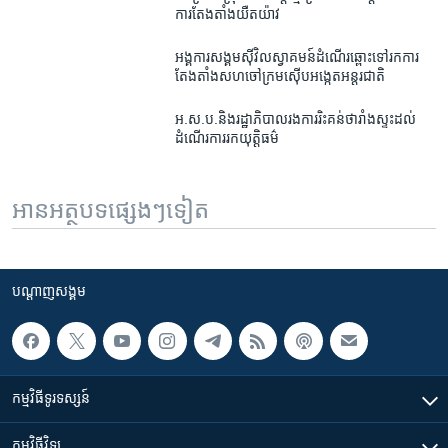
ការតែងតាំង​យឺតយ៉ាវ
អង្គការ​សង្គមស៊ីវិល​ស្វាគមន៍​ដំណើរ​ឆ្ពោះ​ទៅ​រក​ការ​
តែងតាំង​សហចៅក្រម​ស៊ើបអង្កេត​អន្តរជាតិ
អ.ស.ប.​និង​រដ្ឋាភិបាល​រង​ការ​រិះគន់​ថា​រាំងស្ទះ​ដល់​
ដំណើរការ​រក​យុត្តិធម៌
អានអត្ថបទផ្សេងៗទៀត
បណ្តាញ​សង្គម
កម្មវិធី​ទូរទស្សន៍
កម្មវិធី​វិទ្យុ