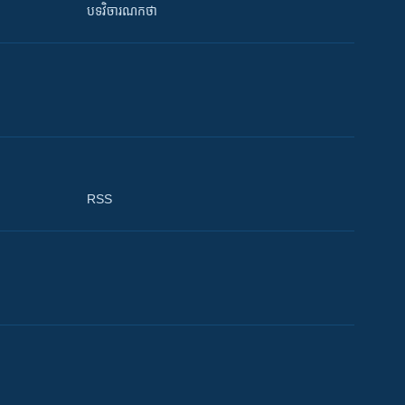
បទវិចារណកថា
RSS