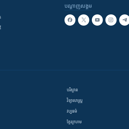
បណ្តាញ​សង្គម
ក
ី
បរិស្ថាន
វិទ្យាសាស្រ្ត
វប្បធម៌
ខ្មែរក្រហម