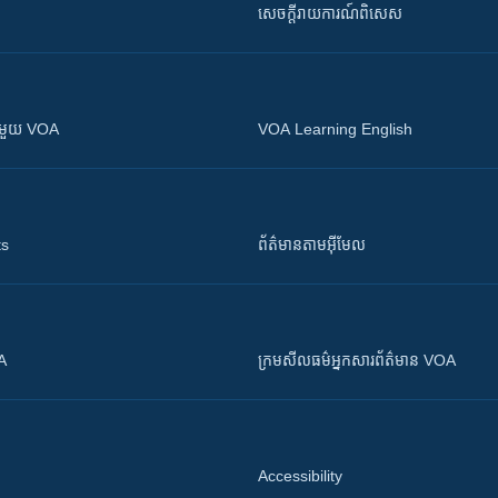
សេចក្តីរាយការណ៍ពិសេស
ស​​ជាមួយ VOA
VOA Learning English
ts
ព័ត៌មាន​តាម​អ៊ីមែល
OA
ក្រម​​​សីលធម៌​​​អ្នក​​​សារព័ត៌មាន VOA
Accessibility