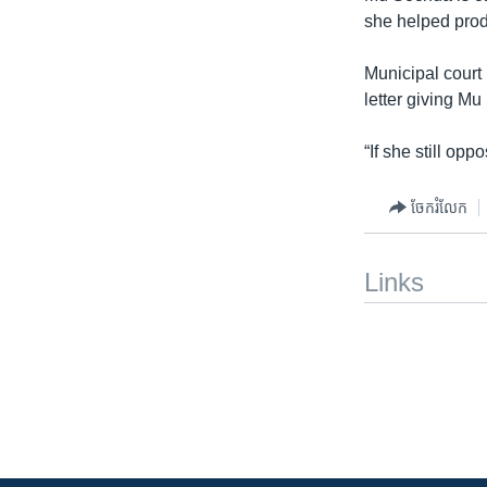
she helped prod
Municipal cour
letter giving Mu
“If she still opp
ចែករំលែក
Links