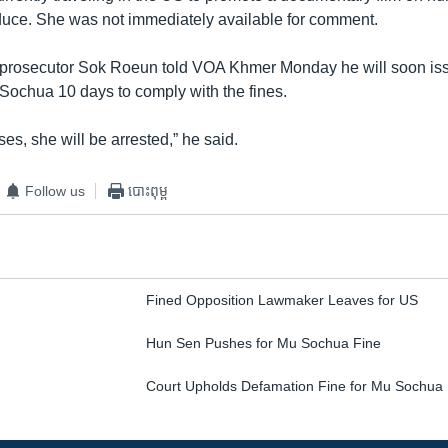
uce. She was not immediately available for comment.
t prosecutor Sok Roeun told VOA Khmer Monday he will soon is
 Sochua 10 days to comply with the fines.
oses, she will be arrested,” he said.
Follow us
បោះពុម្ព
Fined Opposition Lawmaker Leaves for US
Hun Sen Pushes for Mu Sochua Fine
Court Upholds Defamation Fine for Mu Sochua