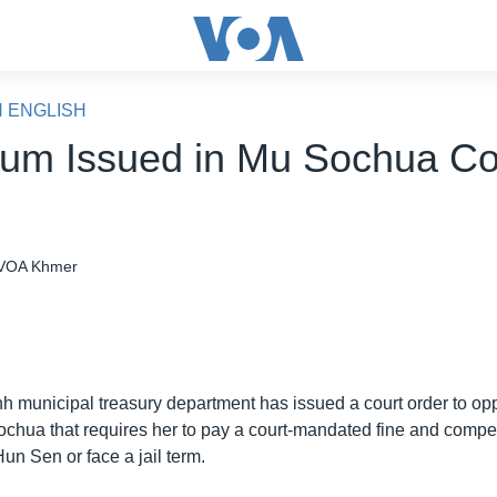
N ENGLISH
tum Issued in Mu Sochua Co
VOA Khmer
municipal treasury department has issued a court order to opp
hua that requires her to pay a court-mandated fine and compe
un Sen or face a jail term.