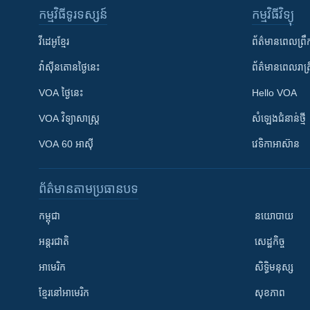
កម្មវិធី​ទូរទស្សន៍
កម្មវិធី​វិទ្យុ
វីដេអូ​ខ្មែរ
ព័ត៌មាន​ពេល​ព្រឹ
វ៉ាស៊ីនតោន​ថ្ងៃ​នេះ
ព័ត៌មាន​​ពេល​រាត្រ
VOA ថ្ងៃនេះ
Hello VOA
VOA ​វិទ្យាសាស្ត្រ
សំឡេង​ជំនាន់​ថ្មី
VOA 60 អាស៊ី
វេទិកា​អាស៊ាន
ព័ត៌មាន​តាមប្រធានបទ​
កម្ពុជា
នយោបាយ
អន្តរជាតិ
សេដ្ឋកិច្ច
អាមេរិក
សិទ្ធិមនុស្ស
ខ្មែរ​នៅអាមេរិក
សុខភាព