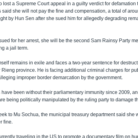
ost a Supreme Court appeal in a guilty verdict for defamation t
said she will not pay the fine and compensation, a total of arou
ught by Hun Sen after she sued him for allegedly degrading rema
issued for her arrest, she will be the second Sam Rainsy Party m
g a jail term.
elf remains in exile and faces a two-year sentence for destruct
 Rieng province. He is facing additional criminal charges for p
alleging improper border demarcation by the government.
have been without their parliamentary immunity since 2009, a
are being politically manipulated by the ruling party to damage t
t week to Mu Sochua, the municipal treasury department said she
 fine.
rrently traveling in the US to promote a documentary film on hu