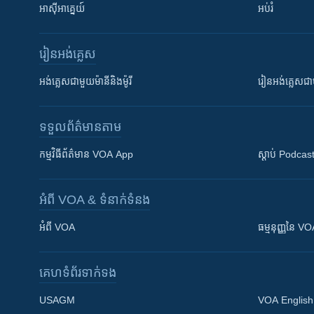
អាស៊ីអាគ្នេយ៍
អប់រំ
រៀន​​អង់គ្លេស
អង់គ្លេស​ជាមួយ​ម៉ានី​និង​ម៉ូរី
រៀន​​​​​​អង់គ្លេ
ទទួល​ព័ត៌មាន​តាម
កម្មវិធី​ព័ត៌មាន VOA App
ស្តាប់ Podcas
អំពី​ VOA & ទំនាក់ទំនង
អំពី​ VOA
ធម្មនុញ្ញ​នៃ V
គេហទំព័រ​​ទាក់ទង
USAGM
VOA English