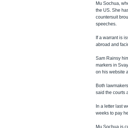
រចនា
Mu Sochua, who l
សម្ព័ន្ធ​
the US. She has 
រំលង​
countersuit bro
និង​
speeches.
ចូល​
ទៅ​
If a warrant is 
កាន់​
abroad and facin
ទំព័រ​
ស្វែង​
Sam Rainsy hims
រក
markers in Svay
on his website 
Both lawmakers 
said the courts 
In a letter las
weeks to pay her
Mu Sochua is cu