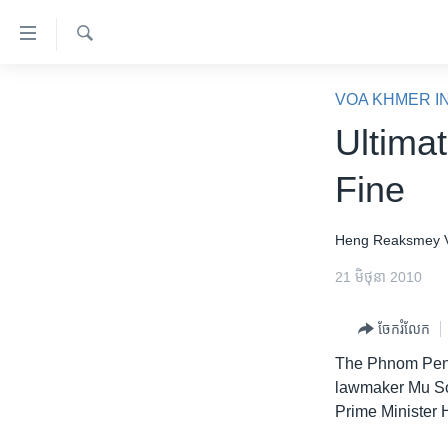
ភ្ជាប់​
ទៅ​
គេហទំព័រ​
ស្វែង​
កម្ពុជា
រក
VOA KHMER I
ទាក់ទង
អន្តរជាតិ
Ultima
រំលង​
និង​
អាមេរិក
Fine
ចូល​
ចិន
ទៅ​​
ទំព័រ​
ហេឡូវីអូអេ
Heng Reaksmey
ព័ត៌មាន​​
កម្ពុជាច្នៃប្រតិដ្ឋ
21 មិថុនា 2010
តែ​
ម្តង
ព្រឹត្តិការណ៍ព័ត៌មាន
ចែករំលែក
រំលង​
ទូរទស្សន៍ / វីដេអូ​
និង​
The Phnom Penh 
ចូល​
វិទ្យុ / ផតខាសថ៍
lawmaker Mu Soc
ទៅ​
Prime Minister H
កម្មវិធីទាំងអស់
ទំព័រ​