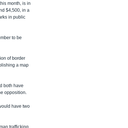
his month, is in
nd $4,500, in a
rks in public
ember to be
ion of border
ublishing a map
nd both have
he opposition.
 would have two
man trafficking