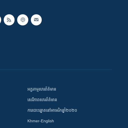
អក្ខរកម្មសារព័ត៌មាន
សេរីភាពសារព័ត៌មាន
ការបោះឆ្នោតនៅអាមេរិកឆ្នាំ២០២០
Khmer-English