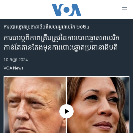
ភ្ជាប់​
ទៅ​
គេហទំព័រ​
ការបោះឆ្នោតប្រធានាធិបតីសហរដ្ឋអាមេរិក ២០២៤
កម្ពុជា
ទាក់ទង
ការបារម្ភ​ពី​ភាពត្រឹមត្រូវ​នៃ​ការ​បោះ​ឆ្នោត​អាមេរិក​
រំលង​
អន្តរជាតិ
កាន់តែ​តានតែង​មុន​ការ​បោះឆ្នោត​ប្រធានាធិបតី
និង​
អាមេរិក
ចូល​
10 កញ្ញា 2024
ទៅ​​
ចិន
VOA News
ទំព័រ​
ហេឡូវីអូអេ
ព័ត៌មាន​​
តែ​
កម្ពុជាច្នៃប្រតិដ្ឋ
ម្តង
ព្រឹត្តិការណ៍ព័ត៌មាន
រំលង​
និង​
ទូរទស្សន៍ / វីដេអូ​
No media source currently available
ចូល​
វិទ្យុ / ផតខាសថ៍
ទៅ​
ទំព័រ​
កម្មវិធីទាំងអស់