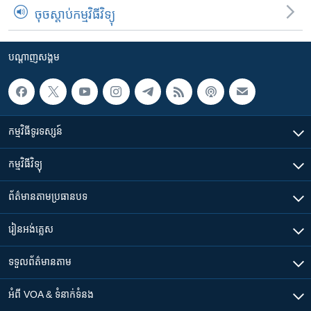
ចុចស្តាប់កម្មវិធីវិទ្យុ
បណ្តាញ​សង្គម
កម្មវិធី​ទូរទស្សន៍
កម្មវិធី​វិទ្យុ
ព័ត៌មាន​តាមប្រធានបទ​
រៀន​​អង់គ្លេស
ទទួល​ព័ត៌មាន​តាម
អំពី​ VOA & ទំនាក់ទំនង