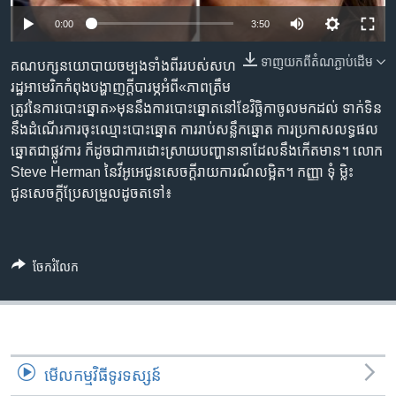
រចនា
សម្ព័ន្ធ​
0:00
3:50
Khmer English
រំលង​
ទាញ​យក​ពី​តំណភ្ជាប់​ដើម
គណបក្ស​នយោបាយ​ចម្បង​ទាំង​ពីរ​របស់​សហ
និង​
បណ្តាញ​សង្គម
រដ្ឋ​អាមេរិក​កំពុងបង្ហាញ​ក្តីបារម្ភ​អំពី​‍«ភាពត្រឹម
ចូល​
ត្រូវ‍នៃការបោះឆ្នោត​‍»មុន​នឹង​ការបោះឆ្នោត​នៅ​ខែវិច្ឆិកា​ចូល​មកដល់​ ទាក់ទិន​
ទៅ​
នឹង​ដំណើរការចុះ​ឈ្មោះ​បោះឆ្នោត ការរាប់សន្លឹក​ឆ្នោត ការ​ប្រកាស​លទ្ធផល​
កាន់​
ឆ្នោត​ជាផ្លូវការ ក៏ដូចជា​ការ​ដោះស្រាយបញ្ហានានា​ដែលនឹងកើតមាន។ លោក
ទំព័រ​
ភាសា
Steve Herman ​នៃវីអូអេ​ជូនសេចក្តីរាយការណ៍​លម្អិត។ កញ្ញា ទុំ ម្លិះ
ស្វែង​
ជូនសេចក្តីប្រែសម្រួល​ដូចតទៅ៖
រក
ចែករំលែក
មើល​កម្មវិធី​ទូរទស្សន៍