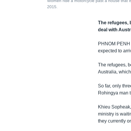
Women ride a motorcycle past a house that i
2015.
The refugees, 
deal with Austr
PHNOM PENH
expected to arriv
The refugees, b
Australia, which
So far, only thr
Rohingya man 
Khieu Sopheak, 
ministry is waiti
they currently o