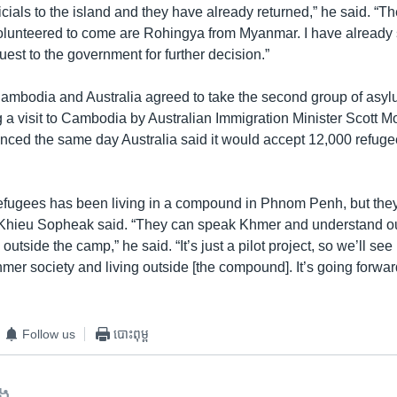
icials to the island and they have already returned,” he said. “T
lunteered to come are Rohingya from Myanmar. I have already 
uest to the government for further decision.”
ambodia and Australia agreed to take the second group of asy
 a visit to Cambodia by Australian Immigration Minister Scott M
ced the same day Australia said it would accept 12,000 refuge
f refugees has been living in a compound in Phnom Penh, but they
Khieu Sopheak said. “They can speak Khmer and understand our
 outside the camp,” he said. “It’s just a pilot project, so we’ll se
hmer society and living outside [the compound]. It’s going forward;
Follow us
បោះពុម្ព
ទង