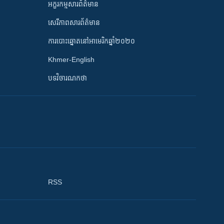
អក្ខរកម្មសារព័ត៌មាន
សេរីភាពសារព័ត៌មាន
ការបោះឆ្នោតនៅអាមេរិកឆ្នាំ២០២០
Khmer-English
បទវិចារណកថា
RSS