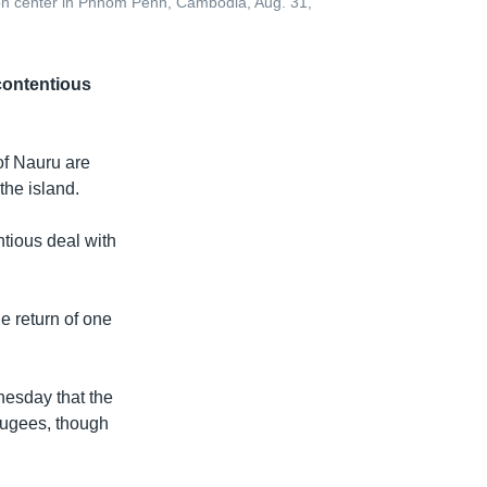
ion center in Phnom Penh, Cambodia, Aug. 31,
contentious
of Nauru are
 the island.
tious deal with
he return of one
nesday that the
refugees, though