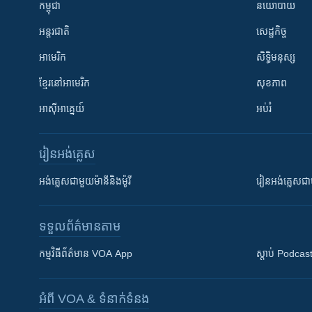
កម្ពុជា
នយោបាយ
អន្តរជាតិ
សេដ្ឋកិច្ច
អាមេរិក
សិទ្ធិមនុស្ស
ខ្មែរ​នៅអាមេរិក
សុខភាព
អាស៊ីអាគ្នេយ៍
អប់រំ
រៀន​​អង់គ្លេស
អង់គ្លេស​ជាមួយ​ម៉ានី​និង​ម៉ូរី
រៀន​​​​​​អង់គ្លេ
ទទួល​ព័ត៌មាន​តាម
កម្មវិធី​ព័ត៌មាន VOA App
ស្តាប់ Podcas
អំពី​ VOA & ទំនាក់ទំនង