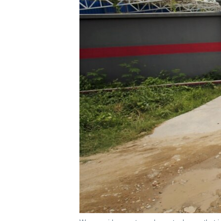
រចនា
សម្ព័ន្ធ​
រំលង​
និង​
ចូល​
ទៅ​
កាន់​
ទំព័រ​
ស្វែង​
រក