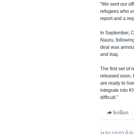
“We sent our off
refugees who vo
report and a req
In September, C
Nauru, following
deal was announ
and Iraq.
The first set o
released soon, 
are ready to live
integrate into K
difficult.”
ចែករំលែក
អត្ថបទ​ទាក់