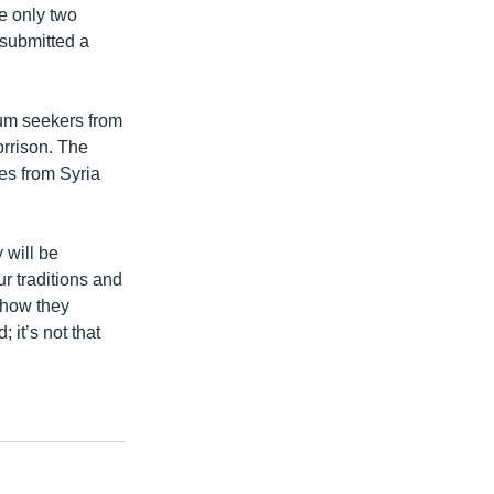
he only two
submitted a
lum seekers from
orrison. The
es from Syria
 will be
 traditions and
e how they
 it’s not that