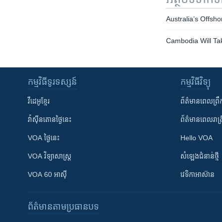
Australia’s Offsh
Cambodia Will Tak
កម្មវិធី​ទូរទស្សន៍
កម្មវិធី​វិទ្យុ
វីដេអូ​ខ្មែរ
ព័ត៌មាន​ពេល​ព្រឹ
វ៉ាស៊ីនតោន​ថ្ងៃ​នេះ
ព័ត៌មាន​​ពេល​រាត្រ
VOA ថ្ងៃនេះ
Hello VOA
VOA ​វិទ្យាសាស្ត្រ
សំឡេង​ជំនាន់​ថ្មី
VOA 60 អាស៊ី
វេទិកា​អាស៊ាន
ព័ត៌មាន​តាមប្រធានបទ​