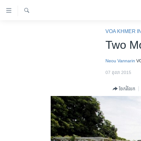
ភ្ជាប់​
ទៅ​
គេហទំព័រ​
ស្វែង​
កម្ពុជា
រក
VOA KHMER I
ទាក់ទង
អន្តរជាតិ
Two Mo
រំលង​
និង​
អាមេរិក
ចូល​
Neou Vannarin
V
ចិន
ទៅ​​
07 តុលា 2015
ទំព័រ​
ហេឡូវីអូអេ
ព័ត៌មាន​​
កម្ពុជាច្នៃប្រតិដ្ឋ
ចែករំលែក
តែ​
ម្តង
ព្រឹត្តិការណ៍ព័ត៌មាន
រំលង​
ទូរទស្សន៍ / វីដេអូ​
និង​
ចូល​
វិទ្យុ / ផតខាសថ៍
ទៅ​
កម្មវិធីទាំងអស់
ទំព័រ​