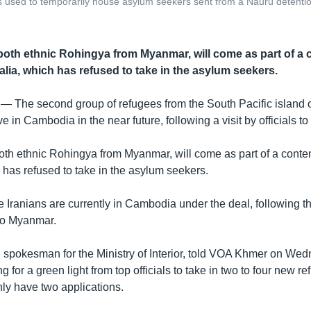
s used to temporarily house asylum seekers sent from a Nauru detent
both ethnic Rohingya from Myanmar, will come as part of a 
alia, which has refused to take in the asylum seekers.
 —
The second group of refugees from the South Pacific island 
e in Cambodia in the near future, following a visit by officials to
oth ethnic Rohingya from Myanmar, will come as part of a conten
 has refused to take in the asylum seekers.
ee Iranians are currently in Cambodia under the deal, following t
to Myanmar.
spokesman for the Ministry of Interior, told VOA Khmer on Wed
ng for a green light from top officials to take in two to four new 
nly have two applications.