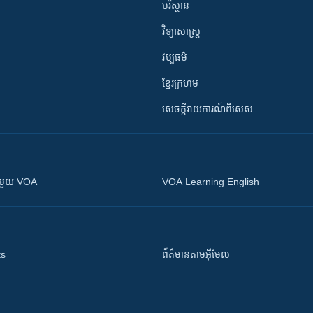
បរិស្ថាន
វិទ្យាសាស្រ្ត
វប្បធម៌
ខ្មែរក្រហម
សេចក្តីរាយការណ៍ពិសេស
ស​​ជាមួយ VOA
VOA Learning English
ts
ព័ត៌មាន​តាម​អ៊ីមែល