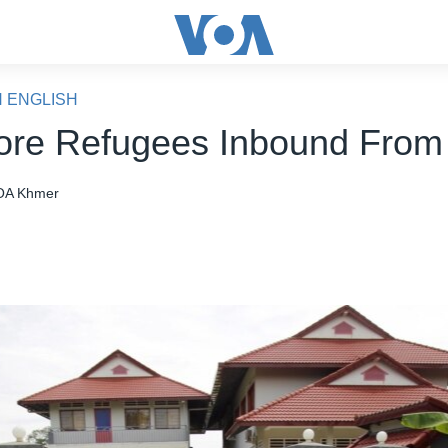
N ENGLISH
re Refugees Inbound From
OA Khmer