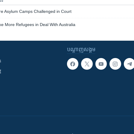
ore Asylum Camps Challenged in Court
e More Refugees in Deal With Australia
បណ្តាញ​សង្គម
ក
ី