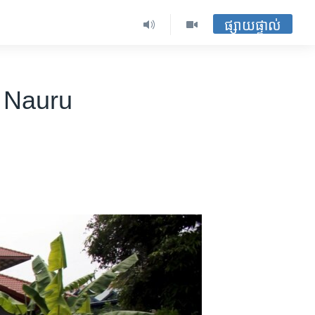
ផ្សាយផ្ទាល់
 Nauru