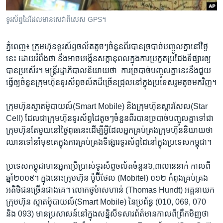
រចនា
សម្ព័ន្ធ​
Khmer English
ទូរស័ព្ទ​ដៃ​ដែលមាន​សេវា​​ពិសេស​ GPS។​
រំលង​
និង​
បណ្តាញ​សង្គម
ភ្នំពេញ៖ ក្រុមហ៊ុន​ទូរស័ព្ទ​ចល័ត​តូចៗ​ចំនួន​ពីរ​បាន​ច្របាច់​បញ្ចូល​គ្នា​នៅ​ថ្ងៃ
ចូល​
នេះ​ ​ដោយ​រំពឹង​ថា​ ​នឹង​អាច​បង្កើន​សក្ដានុពល​ក្នុង​ការ​ប្រកួត​ប្រជែង​ទីផ្សារ​ឲ្យ​
ទៅ​
បាន​ប្រសើរ។​ មន្ដ្រី​រដ្ឋាភិបាល​និយាយ​ថា​ ​ ការច្រ​បាច់​បញ្ចូលគ្នា​នេះ​នឹង​ជួយ​
កាន់​
ធ្វើ​ឲ្យ​ចំនួន​ក្រុមហ៊ុន​ទូរស័ព្ទ​ចល័ត​ដ៏ច្រើន​ជ្រុល​នៅ​ក្នុង​ប្រទេស​រួមតូច​មក​វិញ។
ទំព័រ​
ភាសា
ស្វែង​
ក្រុមហ៊ុន​ស្មាតម៉ូបាយល៍​(Smart Mobile) ​និង​ក្រុមហ៊ុន​ស្តារសែល​(Star
រក
Cell)​ ដែល​ជា​ក្រុមហ៊ុន​ទូរស័ព្ទ​ដៃ​តូចៗ​ចំនួន​ពីរ​បាន​ច្របាច់​បញ្ចូលគ្នា​ទៅជា​
ក្រុមហ៊ុន​តែមួយ​នៅថ្ងៃ​ពុធនេះ​ដើម្បី​អ្វី​ដែល​អ្នក​គ្រប់គ្រង​ក្រុមហ៊ុន​និយាយ​ថា​ ​
ឈានទៅ​នាំមុខ​គេ​ក្នុង​ការ​គ្រប់គ្រង​ទីផ្សារ​ទូរស័ព្ទ​ដៃ​នៅ​ក្នុង​ប្រទេស​កម្ពុជា។
ប្រទេស​កម្ពុជា​មាន​អ្នក​ប្រើប្រាស់​ទូរស័ព្ទ​ចល័ត​ចំនួន​៦,៣​លាន​នាក់​ ​កាលពី​
ឆ្នាំ​២០០៩។​ ​ក្នុង​នោះ​ក្រុមហ៊ុន​ ម៉ូប៊ីថែល​ (Mobitel) ​០១២ ​កំពុង​គ្រប់គ្រង​
អតិថិជន​ច្រើន​ជាង​គេ។​ លោក​ថូម៉ាសហាន់ ​(Thomas Hundt)​ អគ្គនាយក​
ក្រុមហ៊ុន ​ស្មាតម៉ូបាយល៍​(Smart Mobile) ​នៃប្រព័ន្ធ​ (010, 069, 070
និង 093) ​មាន​ប្រសាសន៍​នៅក្នុង​សន្និសីទ​សារព័ត៌មាន​កាលពី​ព្រឹក​មិញ​ថា​ ​