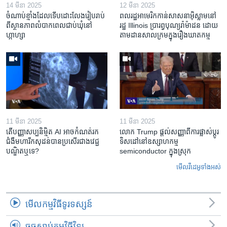
14 មីនា 2025
12 មីនា 2025
ចំណាប់ខ្មាំង​ដែល​ទើប​ដោះលែង​រៀបរាប់​
ពលរដ្ឋអាមេរិក​កាន់សាសនា​អ៊ិស្លាម​នៅ
ពី​ស្ថានភាព​​លំបាក​ពេល​ជាប់​ឃុំ​នៅ​
រដ្ឋ Illinois ​ប្រារព្វបុណ្យរ៉ាម៉ាដន ​ដោយ​
ហ្កាហ្សា
តាម​ដាន​​សាលក្រមក្នុងរឿងឃាតកម្ម
11 មីនា 2025
11 មីនា 2025
តើ​បញ្ញាសប្បនិម្មិត​ AI អាច​កំណត់​រក​
លោក Trump ផ្តល់សញ្ញាពីការផ្លាស់ប្តូរ
ជំងឺមហារីក​សុដន់​បាន​ប្រសើរ​ជាង​វេជ្ជ
ទិសដៅនៅឧស្សាហកម្ម
បណ្ឌិត​ឬ​ទេ?
semiconductor ក្នុងស្រុក
មើល​វីដេអូ​ទាំង​អស់
មើល​កម្មវិធី​ទូរទស្សន៍
ចុចស្តាប់កម្មវិធីវិទ្យុ