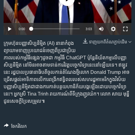
រចនា
សម្ព័ន្ធ​
Khmer English
រំលង​
និង​
បណ្តាញ​សង្គម
Auto
0:00
3:03
ចូល​
ទៅ​
240p
ទាញ​យក​ពី​តំណភ្ជាប់​ដើម
ក្រុមហ៊ុន​បញ្ញាសិប្បនិម្មិត (AI) នានា​កំពុង​
កាន់​
360p
ព្យាយាម​ទាញ​ប្រយោជន៍​ចេញ​ពី​ប្រជាប្រិយ
ទំព័រ​
ភាសា
ភាព​របស់​កម្មវិធី​ផ្សេងៗ​ដូចជា កម្មវិធី ChatGPT ប៉ុន្តែ​និយ័តកម្ម​លើ​បញ្ញា​
ស្វែង​
480p
Auto
240p
360p
480p
សិប្បនិម្មិត នៅ​មិន​អាច​តាមទាន់​​​ការ​វិវត្ត​បច្ចេកវិទ្យា​នេះ​នៅ​ឡើយ​ទេ។ ឥឡូវ​
រក
720p
នេះ រដ្ឋបាល​ប្រធានាធិបតី​ចូល​កាន់​តំណែងថ្មី​លោក Donald Trump ​អាច​
720p
1080p
ជ្រើស​ផ្តល់​អាទិភាព​លើ​ការ​ពង្រីក​ឥទ្ធិពល​របស់​សហរដ្ឋអាមេរិក​​ក្នុង​វិស័យ​
1080p
បញ្ញា​សិប្បនិម្មិត​ជាជាង​ការ​កាត់បន្ថយ​ហានិភ័យ​បង្ក​ឡើង​ដោយ​បច្ចេកវិទ្យា​
នេះ។ អ្នកស្រី Tina Trinh រាយការណ៍​ពី​ទីក្រុង​ញូវយ៉ក។ លោក សាយ មុន្នី
ជូន​សេចក្តី​ប្រែសម្រួល៕
ចែករំលែក