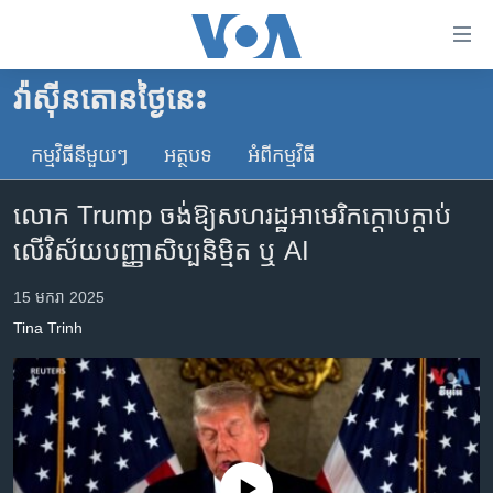
ភ្ជាប់​
ទៅ​
គេហទំព័រ​
វ៉ាស៊ីនតោន​ថ្ងៃ​នេះ
កម្ពុជា
ទាក់ទង
រំលង​
កម្មវិធី​នីមួយៗ
អត្ថបទ​
អំពី​កម្មវិធី​
អន្តរជាតិ
និង​
អាមេរិក
ចូល​
លោក Trump ចង់​ឱ្យ​សហរដ្ឋ​អាមេរិក​ក្តោបក្តាប់​
ទៅ​​
ចិន
លើ​វិស័យ​បញ្ញា​សិប្បនិម្មិត ឬ AI
ទំព័រ​
ហេឡូវីអូអេ
ព័ត៌មាន​​
15 មករា 2025
តែ​
កម្ពុជាច្នៃប្រតិដ្ឋ
Tina Trinh
ម្តង
ព្រឹត្តិការណ៍ព័ត៌មាន
រំលង​
និង​
ទូរទស្សន៍ / វីដេអូ​
ចូល​
វិទ្យុ / ផតខាសថ៍
ទៅ​
ទំព័រ​
កម្មវិធីទាំងអស់
No media source currently available