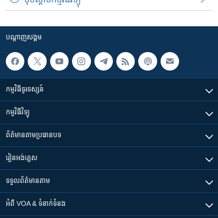
បណ្តាញ​សង្គម
កម្មវិធី​ទូរទស្សន៍
កម្មវិធី​វិទ្យុ
ព័ត៌មាន​តាមប្រធានបទ​
រៀន​​អង់គ្លេស
ទទួល​ព័ត៌មាន​តាម
អំពី​ VOA & ទំនាក់ទំនង