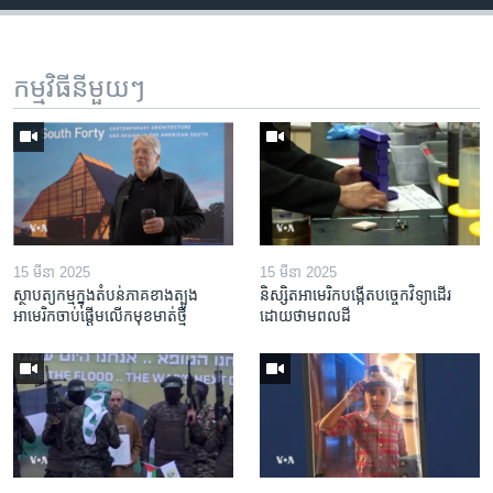
កម្មវិធី​នីមួយៗ
15 មីនា 2025
15 មីនា 2025
ស្ថាបត្យកម្ម​ក្នុង​តំបន់​ភាគ​ខាង​ត្បូង​
និស្សិត​អាមេរិក​បង្កើត​បច្ចេកវិទ្យា​ដើរ​
អាមេរិក​ចាប់ផ្តើម​លើក​មុខមាត់​ថ្មី
ដោយ​ថាមពល​ដី