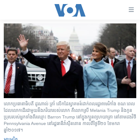
ភ្ជាប់​
ទៅ​
គេហទំព័រ​
កម្ពុជា
ទាក់ទង
រំលង​
អន្តរជាតិ
និង​
អាមេរិក
ចូល​
ទៅ​​
ចិន
ទំព័រ​
ហេឡូវីអូអេ
ព័ត៌មាន​​
តែ​
កម្ពុជាច្នៃប្រតិដ្ឋ
ម្តង
ព្រឹត្តិការណ៍ព័ត៌មាន
រំលង​
លោក​ប្រធានាធិបតី ដូណាល់ ត្រាំ លើក​ដៃ​ស្វាគមន៍​ដាក់​ពលរដ្ឋ​អាមេរិកាំង ខណៈពេល​
ដែល​លោក​ដើរ​ជាមួយ​នឹង​ភរិយា​របស់​លោក គឺ​លោកស្រី Melania Trump និង​កូន​
និង​
ទូរទស្សន៍ / វីដេអូ​
ប្រុសរបស់​អ្នក​ទាំងពីរឈ្មោះ Barron Trump នៅ​ក្នុង​ក្បួនព្យហយាត្រា នៅ​តាម​ដង​វិថី
ចូល​
វិទ្យុ / ផតខាសថ៍
Pennsylvania Avenue នៅ​រដ្ឋ​ធានីវ៉ាស៊ីនតោន កាលពី​ថ្ងៃទី២០ ខែមករា
ទៅ​
ឆ្នាំ២០១៧។
ទំព័រ​
កម្មវិធីទាំងអស់
អាមេរិក​