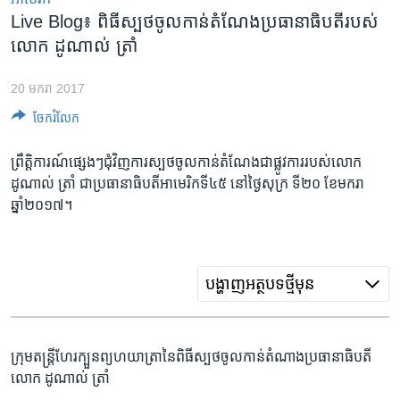
រចនា
Live Blog៖ ពិធី​ស្បថ​ចូល​កាន់​តំណែងប្រធានាធិបតី​របស់​
សម្ព័ន្ធ​
Khmer English
លោក ដូណាល់ ត្រាំ
រំលង​
និង​
បណ្តាញ​សង្គម
ចូល​
20 មករា 2017
ទៅ​
ចែករំលែក
កាន់​
ទំព័រ​
ព្រឹត្តិការណ៍​ផ្សេងៗ​ជុំវិញ​ការ​ស្បថ​ចូលកាន់​តំណែង​ជា​ផ្លូវការ​របស់​លោក​
ភាសា
ស្វែង​
ដូណាល់ ត្រាំ ជា​ប្រធានាធិបតី​អាមេរិក​ទី៤៥ នៅ​ថ្ងៃសុក្រ ទី២០ ខែមករា
រក
ឆ្នាំ២០១៧។
បង្ហាញ​អត្ថបទ​ថ្មី​មុន
ក្រុមតន្ត្រី​ហែរក្បួនព្យហយាត្រា​នៃ​ពិធី​ស្បថ​ចូល​កាន់​តំណាង​ប្រធានាធិបតី
លោក ដូណាល់ ត្រាំ