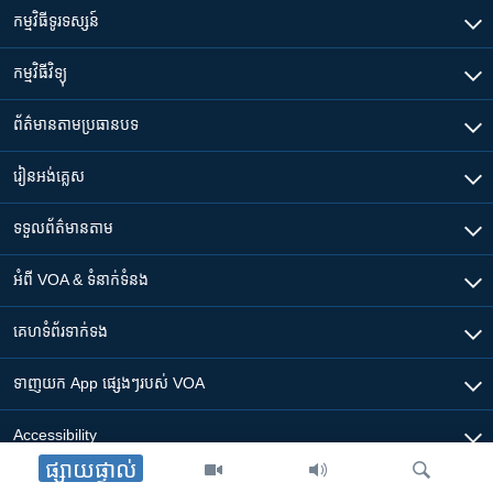
កម្មវិធី​ទូរទស្សន៍
កម្មវិធី​វិទ្យុ
ព័ត៌មាន​តាមប្រធានបទ​
រៀន​​អង់គ្លេស
ទទួល​ព័ត៌មាន​តាម
អំពី​ VOA & ទំនាក់ទំនង
គេហទំព័រ​​ទាក់ទង
ទាញយក​ App ផ្សេងៗ​របស់​ VOA
Accessibility
ផ្សាយផ្ទាល់