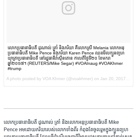
លោកប្រធានាធិបតី ដូណាល់ ត្រាំ និង​លោក​អនុប្រធានាធិបតី Mike
Pence អម​ដោយ​ភរិយា​របស់​លោក​ទាំង​ពីរ កំពុង​តែ​ចូលរួម​ក្នុង​ក្បួន​ព្យហ
យាត្រា​ប្រធានាធិបតី ដែល​ធ្វើ​ដំណើរ​ចេញ​ពី​វិមាន​រដ្ឋសភា​ឆ្ពោះ​ទៅ​កាន់​សេត