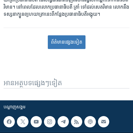
វិមាន។ នៅពេល​ដែល​លោក​ប្រធានាធិបតី ត្រាំ ទៅ​ដល់​សេតវិមាន លោក​នឹង​
ទស្សនា​ក្បួន​ព្យហយាត្រា​នេះ​ពី​កន្លែង​ប្រធានាធិបតីអង្គុយ។
ព័ត៌មាន​​​​​​ផ្សេង​​​ទៀត
អានអត្ថបទផ្សេងៗទៀត
បណ្តាញ​សង្គម