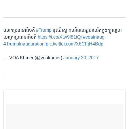
លោកប្រធានាធិបតី
#Trump
ចុះដើរ​ស្វាគមន៍​ពលរដ្ឋអាមេរិក​ក្នុងក្បួរ​ព្យហ
យាត្រាប្រធានាធិបតី
https://t.co/Xtw9l81tQj
#voainaug
#TrumpInauguration
pic.twitter.com/X6CFjH4Bdp
— VOA Khmer (@voakhmer)
January 20, 2017