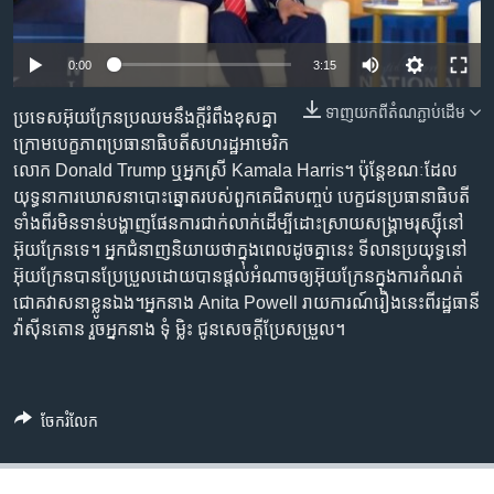
រចនា
សម្ព័ន្ធ​
Khmer English
រំលង​
0:00
3:15
និង​
បណ្តាញ​សង្គម
ចូល​
ទាញ​យក​ពី​តំណភ្ជាប់​ដើម
ប្រទេស​អ៊ុយក្រែន​ប្រឈម​នឹងក្តីរំពឹង​ខុសគ្នា​
ទៅ​
ក្រោម​បេក្ខភាពប្រធានាធិបតី​សហរដ្ឋ​អាមេរិក​
កាន់​
លោក Donald Trump ឬអ្នកស្រី Kamala Harris។ ប៉ុន្តែ​ខណៈដែល​
ទំព័រ​
យុទ្ធនាការ​ឃោសនាបោះឆ្នោត​របស់​ពួកគេជិត​បញ្ចប់ បេក្ខជនប្រធានាធិបតី​
ភាសា
ស្វែង​
ទាំង​ពីរ​មិនទាន់​បង្ហាញផែនការ​ជាក់លាក់​ដើម្បី​ដោះស្រាយ​សង្រ្គាម​រុស្ស៊ី​នៅ
រក
អ៊ុយក្រែន​ទេ។ អ្នកជំនាញ​និយាយ​ថាក្នុងពេលដូចគ្នា​នេះ ទីលានប្រយុទ្ធនៅ​
អ៊ុយក្រែនបានប្រែប្រួល​ដោយ​បានផ្តល់​អំណាច​ឲ្យ​អ៊ុយក្រែន​ក្នុង​ការកំណត់
ជោគវាសនា​ខ្លូនឯង។អ្នកនាង Anita Powell រាយការណ៍​រឿងនេះ​ពី​រដ្ឋធានី​
វ៉ាស៊ីនតោន​ រួច​អ្នកនាង​ ទុំ ម្លិះ ជូន​សេចក្តី​ប្រែ​សម្រួល​។
ចែករំលែក