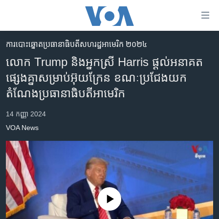
ភ្ជាប់​
ទៅ​
គេហទំព័រ​
ការបោះឆ្នោតប្រធានាធិបតីសហរដ្ឋអាមេរិក ២០២៤
កម្ពុជា
ទាក់ទង
លោក Trump និង​អ្នកស្រី Harris ផ្តល់​អនាគត
រំលង​
អន្តរជាតិ
ផ្សេងគ្នា​សម្រាប់អ៊ុយក្រែន ខណៈ​ប្រជែង​យក​
និង​
អាមេរិក
តំណែងប្រធានាធិបតី​​អាមេរិក
ចូល​
ទៅ​​
ចិន
14 កញ្ញា 2024
ទំព័រ​
ហេឡូវីអូអេ
ព័ត៌មាន​​
VOA News
តែ​
កម្ពុជាច្នៃប្រតិដ្ឋ
ម្តង
ព្រឹត្តិការណ៍ព័ត៌មាន
រំលង​
និង​
ទូរទស្សន៍ / វីដេអូ​
ចូល​
វិទ្យុ / ផតខាសថ៍
ទៅ​
No media source currently available
ទំព័រ​
កម្មវិធីទាំងអស់