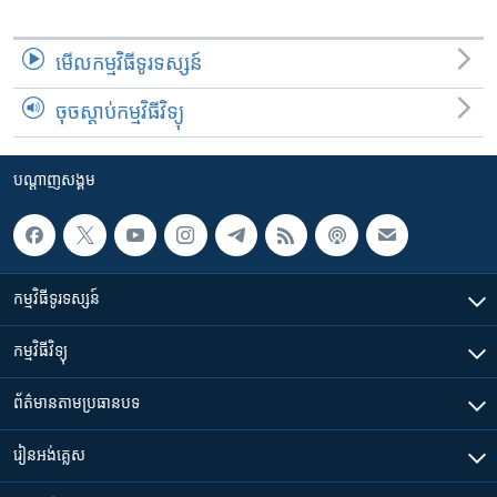
មើល​កម្មវិធី​ទូរទស្សន៍
ចុចស្តាប់កម្មវិធីវិទ្យុ
បណ្តាញ​សង្គម
កម្មវិធី​ទូរទស្សន៍
កម្មវិធី​វិទ្យុ
ព័ត៌មាន​តាមប្រធានបទ​
រៀន​​អង់គ្លេស