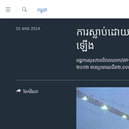
ភ្ជាប់​
កម្ពុជា
ទៅ​
គេហទំព័រ​
ស្វែង​
កម្ពុជា
រក
01 មករា 2014
ការស្លាប់​ដោយស
ទាក់ទង
អន្តរជាតិ
រំលង​
ឡើង
និង​
អាមេរិក
ចូល​
ចិន
អង្គការ​សុខភាព​ពិភពលោក​(WHO) បាន
ទៅ​​
២០១២ មាន​ប្រមាណ​ជិត​២,០០០​នាក
ទំព័រ​
ហេឡូវីអូអេ
ព័ត៌មាន​​
កម្ពុជាច្នៃប្រតិដ្ឋ
តែ​
ម្តង
ព្រឹត្តិការណ៍ព័ត៌មាន
ចែករំលែក
រំលង​
ទូរទស្សន៍ / វីដេអូ​
និង​
ចូល​
វិទ្យុ / ផតខាសថ៍
ទៅ​
កម្មវិធីទាំងអស់
ទំព័រ​