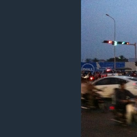
រចនា
សម្ព័ន្ធ​
រំលង​
និង​
ចូល​
ទៅ​
កាន់​
ទំព័រ​
ស្វែង​
រក