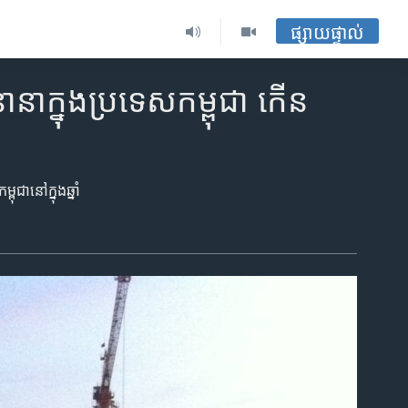
ផ្សាយផ្ទាល់
ានា​ក្នុង​ប្រទេស​កម្ពុជា កើន
​នៅ​ក្នុង​ឆ្នាំ​