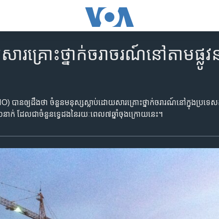
ារ​គ្រោះថ្នាក់​ចរាចរណ៍​នៅ​តាម​ផ្លូវ​ន
​ឲ្យ​ដឹង​ថា ចំនួន​មនុស្ស​ស្លាប់​ដោយសារ​គ្រោះថ្នាក់​ចរារណ៍​នៅ​ក្នុង​ប្រទេស​កម្ពុជា
់ ដែល​ជា​ចំនួន​ទ្វេ​ដង​នៃ​រយៈ​ពេល​៧​ឆ្នាំ​ចុងក្រោយ​នេះ។