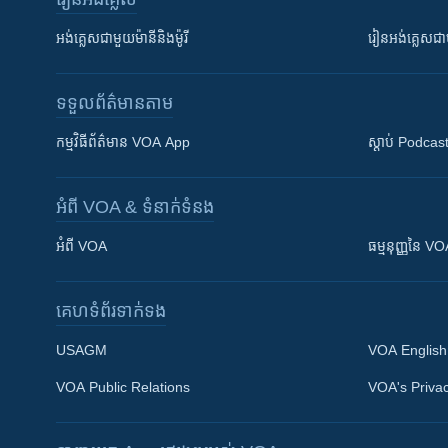
អង់គ្លេស​ជាមួយ​ម៉ានី​និង​ម៉ូរី
រៀន​​​​​​អង់គ្លេ
ទទួល​ព័ត៌មាន​តាម
កម្មវិធី​ព័ត៌មាន VOA App
ស្តាប់ Podcas
អំពី​ VOA & ទំនាក់ទំនង
អំពី​ VOA
ធម្មនុញ្ញ​នៃ V
គេហទំព័រ​​ទាក់ទង
USAGM
VOA English
VOA Public Relations
VOA's Privac