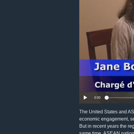
រចនា
សម្ព័ន្ធ​
រំលង​
និង​
ចូល​
ទៅ​
កាន់​
ទំព័រ​
ស្វែង​
រក
0:00
The United States and ASE
economic engagement, secu
But in recent years the r
same time, ASEAN nations 