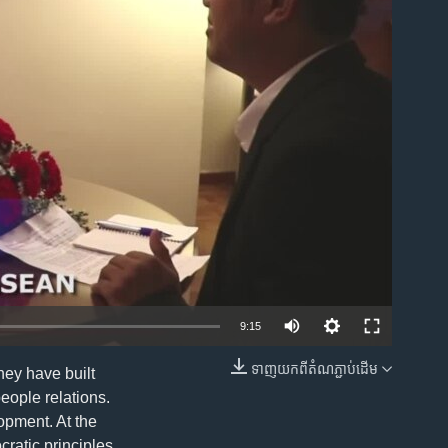
ble
9:15
ទាញ​យក​ពី​តំណភ្ជាប់​ដើម
hey have built
EMBED
eople relations.
opment. At the
ratic principles