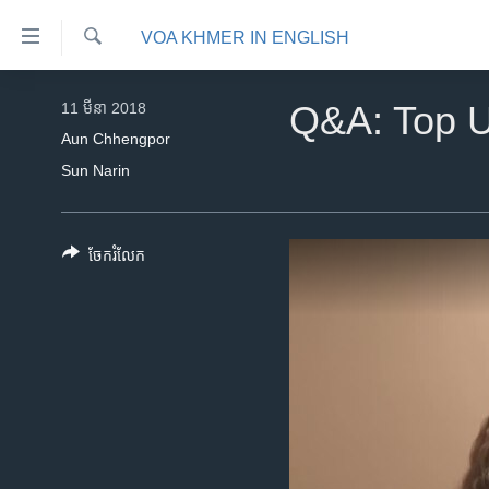
ភ្ជាប់​
VOA KHMER IN ENGLISH
ទៅ​
គេហទំព័រ​
ស្វែង​
កម្ពុជា
រក
11 មីនា 2018
Q&A: Top U
ទាក់ទង
អន្តរជាតិ
Aun Chhengpor
រំលង​
Sun Narin
និង​
អាមេរិក
ចូល​
ចិន
ទៅ​​
ទំព័រ​
ហេឡូវីអូអេ
ចែករំលែក
ព័ត៌មាន​​
កម្ពុជាច្នៃប្រតិដ្ឋ
តែ​
ម្តង
ព្រឹត្តិការណ៍ព័ត៌មាន
រំលង​
ទូរទស្សន៍ / វីដេអូ​
និង​
ចូល​
វិទ្យុ / ផតខាសថ៍
ទៅ​
កម្មវិធីទាំងអស់
ទំព័រ​