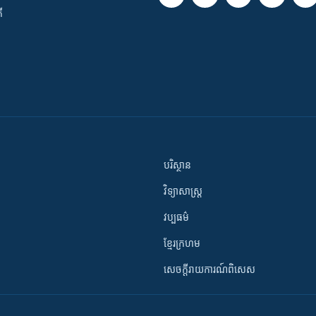
ី
បរិស្ថាន
វិទ្យាសាស្រ្ត
វប្បធម៌
ខ្មែរក្រហម
សេចក្តីរាយការណ៍ពិសេស