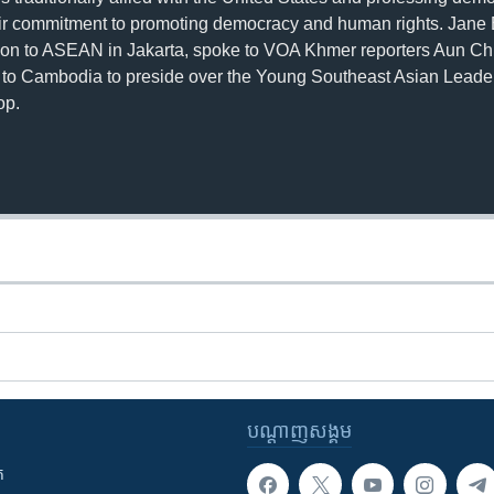
ir commitment to promoting democracy and human rights. Jane
ission to ASEAN in Jakarta, spoke to VOA Khmer reporters Aun 
it to Cambodia to preside over the Young Southeast Asian Leaders
op.
បណ្តាញ​សង្គម
ក