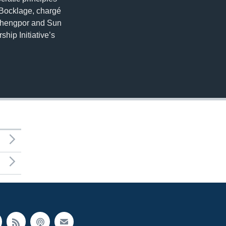
 Bocklage, chargé
Chhengpor and Sun
hip Initiative’s