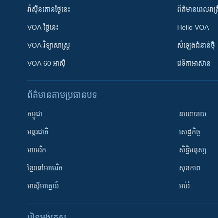
វ៉ាស៊ីនតោន​ថ្ងៃ​នេះ
ព័ត៌មាន​​ពេល​រាត្រ
VOA ថ្ងៃនេះ
Hello VOA
VOA ​វិទ្យាសាស្ត្រ
សំឡេង​ជំនាន់​ថ្មី
VOA 60 អាស៊ី
វេទិកា​អាស៊ាន
ព័ត៌មាន​តាមប្រធានបទ​
កម្ពុជា
នយោបាយ
អន្តរជាតិ
សេដ្ឋកិច្ច
អាមេរិក
សិទ្ធិមនុស្ស
ខ្មែរ​នៅអាមេរិក
សុខភាព
អាស៊ីអាគ្នេយ៍
អប់រំ
រៀន​​អង់គ្លេស