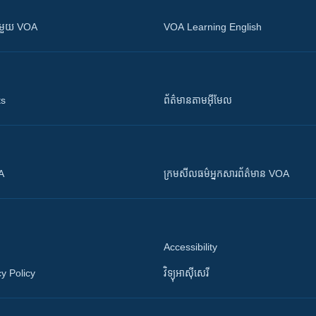
ស​​ជាមួយ VOA
VOA Learning English
ts
ព័ត៌មាន​តាម​អ៊ីមែល
OA
ក្រម​​​សីលធម៌​​​អ្នក​​​សារព័ត៌មាន VOA
Accessibility
y Policy
វិទ្យុ​អាស៊ី​សេរី