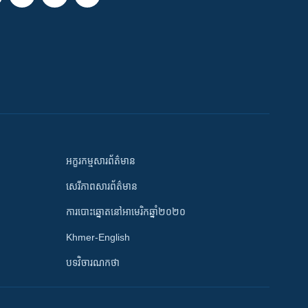
អក្ខរកម្មសារព័ត៌មាន
សេរីភាពសារព័ត៌មាន
ការបោះឆ្នោតនៅអាមេរិកឆ្នាំ២០២០
Khmer-English
បទវិចារណកថា