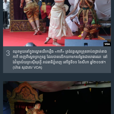
3
ឈុតមួយ​នៅ​ក្នុង​ល្ខោន​យីកេ​រឿង​ «កាកី»​ ត្រង់វគ្គ​ស្តេច​គ្រុឌ​ចាប់​ពង្រាត់​នាង
កាកី​ ចេញពី​​ស្តេច​ព្រហ្មទត្ត​ ដែល​បាន​លើក​យក​មក​សម្តែង​ជាសាធារណៈ​ នៅ​
ឯ​វិទ្យាល័យ​ព្រះស៊ីសុវត្ថិ​ រាជធានី​ភ្នំពេញ​ នៅថ្ងៃ​ទី១១​ ខែ​សីហា​ ឆ្នាំ​២០១៧។
(ហ៊ាន សុជាតា/ VOA)