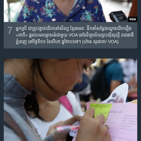
7
អ្នកស្រី​​ ជា​គ្រូ​បង្ហាត់យីកេ​នៅ​សិល្បៈ​ខ្មែរអមតៈ ​ដឹកនាំ​សម្តែង​ល្ខោន​យីកេ​រឿង​
«កាកី»​ ផ្តល់បទសម្ភាសន៍​ជាមួយ​ VOA នៅ​ឯ​វិទ្យាល័យ​ព្រះស៊ីសុវត្ថិ​ រាជធានី​
ភ្នំពេញ​ នៅថ្ងៃ​ទី១១​ ខែ​សីហា​ ឆ្នាំ​២០១៧។ (ហ៊ាន សុជាតា/ VOA)