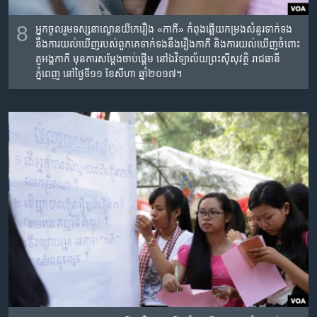
8
អ្នក​ចូលរួម​ទស្សនា​ល្ខោន​យីកេ​រឿង​ «កាកី»​ កំពុ​ងឆ្លើយ​កម្រង​​សំនួរ​ទាក់ទង​
នឹងការយល់ឃើញ​របស់ពួកគេ​ទាក់ទង​នឹង​រឿងកាកី​ និងការយល់ឃើញ​ចំពោះ​
តួអង្គកាកី មុន​ការ​សម្តែងចាប់ផ្តើម​ នៅ​ឯ​វិទ្យាល័យ​ព្រះស៊ីសុវត្ថិ​ រាជធានី​
ភ្នំពេញ​ នៅថ្ងៃ​ទី១១​ ខែ​សីហា​ ឆ្នាំ​២០១៧។