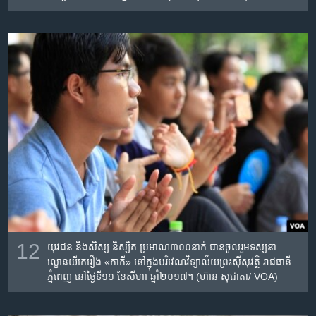
12
យុវជន​ និង​សិស្ស​ និស្សិត​ ​ប្រមាណ​៣០០នាក់ ​បាន​ចូល​រួម​ទស្សនា ​
ល្ខោន​យីកេ​រឿង​ «កាកី»​ នៅក្នុង​បរិវេណ​វិទ្យាល័យ​ព្រះស៊ីសុវត្ថិ​ រាជធានី​
ភ្នំពេញ​ នៅថ្ងៃ​ទី១១​ ខែ​សីហា​ ឆ្នាំ​២០១៧។ (ហ៊ាន សុជាតា/ VOA)