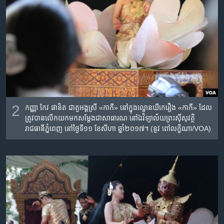
2
កញ្ញា​ កែវ ផានិត​ ជា​តួអង្គ​ស្រី​ «កាកី​» នៅ​ក្នុង​ល្ខោន​យីកេ​រឿង​ «កាកី»​ ដែល​
ត្រូវបាន​លើក​យក​មក​សម្តែង​ជាសាធារណៈ​នៅ​ឯ​វិទ្យាល័យ​ព្រះស៊ីសុវត្ថិ​
រាជធានី​ភ្នំពេញ​ នៅថ្ងៃ​ទី១១​ ខែ​សីហា​ ឆ្នាំ​២០១៧។ (នូវ ពៅលក្ខិណា/VOA)