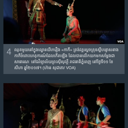
4
ឈុតមួយ​នៅ​ក្នុង​ល្ខោន​យីកេ​រឿង​ «កាកី»​ ត្រង់វគ្គ​ស្តេច​គ្រុឌ​ស្តី​បន្ទោស​​នាង​
កាកីចំពោះ​ហេតុការណ៍​ដែល​កើតឡើង​ ដែល​បាន​លើក​យក​មក​សម្តែង​ជា
សាធារណៈ​ នៅ​ឯ​វិទ្យាល័យ​ព្រះស៊ីសុវត្ថិ​ រាជធានី​ភ្នំពេញ​ នៅថ្ងៃ​ទី១១​ ខែ​
សីហា​ ឆ្នាំ​២០១៧។ (ហ៊ាន សុជាតា/ VOA)