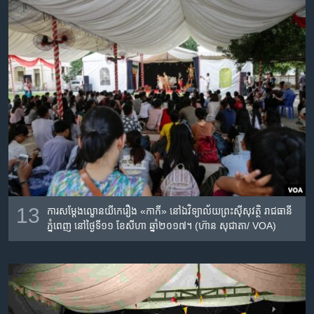
13
ការ​សម្តែង​​ល្ខោន​យីកេ​រឿង​ «កាកី»​ នៅ​ឯ​វិទ្យាល័យ​ព្រះស៊ីសុវត្ថិ​ រាជធានី​
ភ្នំពេញ​ នៅថ្ងៃ​ទី១១​ ខែ​សីហា​ ឆ្នាំ​២០១៧។ (ហ៊ាន សុជាតា/ VOA)