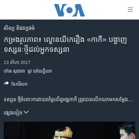
ភ្ជាប់​
ទៅ​
គេហទំព័រ​
សិល្បៈនិងវប្បធម៌
កម្ពុជា
ទាក់ទង
កម្រង​រូបភាព៖ ល្ខោន​យីកេ​រឿង​ «កាកី»​ ​បង្ហាញ​
រំលង​
អន្តរជាតិ
ទស្សនៈថ្មីដល់អ្នក​​ទស្សនា​
និង​
អាមេរិក
ចូល​
13 សីហា 2017
ទៅ​​
ចិន
ហ៊ាន សុជាតា
នូវ ពៅលក្ខិណា
ទំព័រ​
ហេឡូវីអូអេ
ព័ត៌មាន​​
ចែករំលែក
តែ​
កម្ពុជាច្នៃប្រតិដ្ឋ
ម្តង
ព្រឹត្តិការណ៍ព័ត៌មាន
ទស្សនៈ​ថ្មី​ចំពោះ​ការវាយ​តម្លៃ​លើ​តួអង្គ​កាកី​ ត្រូវបាន​លើក​យក​មក​សម្តែង​តាមរយៈ​ល្ខោន​យីកេ​ ​ដឹកនាំដោយ​ អ្នកស្រី​ អ៊ុយ លតាវណ្ណ ជា​គ្រូ​បង្ហាត់យីកេ ​នៃ​អង្គការ​សិល្បៈ​ខ្មែរអមតៈ នា​ពេលថ្មីៗ​នេះ។
រំលង​
និង​
ទូរទស្សន៍ / វីដេអូ​
ផ្សេង​ទៀត
ចូល​
វិទ្យុ / ផតខាសថ៍
ទៅ​
ទំព័រ​
កម្មវិធីទាំងអស់