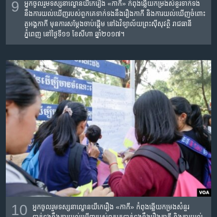
9
អ្នក​ចូលរួម​ទស្សនា​ល្ខោន​យីកេ​រឿង​ «កាកី»​ កំពុ​ងឆ្លើយ​កម្រង​​សំនួរ​ទាក់ទង​
នឹងការយល់ឃើញ​របស់ពួកគេ​ទាក់ទង​នឹង​រឿងកាកី​ និងការយល់ឃើញ​ចំពោះ​
តួអង្គកាកី មុន​ការ​សម្តែងចាប់ផ្តើម​ នៅ​ឯ​វិទ្យាល័យ​ព្រះស៊ីសុវត្ថិ​ រាជធានី​
ភ្នំពេញ​ នៅថ្ងៃ​ទី១១​ ខែ​សីហា​ ឆ្នាំ​២០១៧។
10
អ្នក​ចូលរួម​ទស្សនា​ល្ខោន​យីកេ​រឿង​ «កាកី»​ កំពុ​ងឆ្លើយ​កម្រង​​សំនួរ​