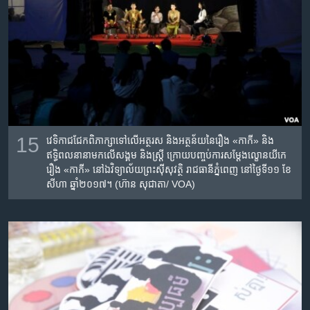
15
វេទិកា​ជជែក​ពិភាក្សា​ទៅលើ​អត្ថរស​ និង​អត្ថន័យ​នៃ​រឿង​ «កាកី» និង​
ឥទ្ធិពល​នានា​មកលើ​សង្គម​ និង​ស្ត្រី ក្រោយ​បញ្ចប់​ការ​សម្តែង​ល្ខោន​យីកេ​
រឿង​ «កាកី»​ នៅ​ឯ​វិទ្យាល័យ​ព្រះស៊ីសុវត្ថិ​ រាជធានី​ភ្នំពេញ​ នៅថ្ងៃ​ទី១១​ ខែ​
សីហា​ ឆ្នាំ​២០១៧។ (ហ៊ាន សុជាតា/ VOA)