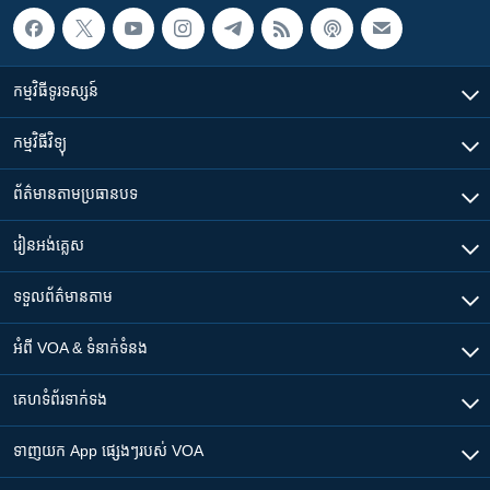
កម្មវិធី​ទូរទស្សន៍
កម្មវិធី​វិទ្យុ
ព័ត៌មាន​តាមប្រធានបទ​
រៀន​​អង់គ្លេស
ទទួល​ព័ត៌មាន​តាម
អំពី​ VOA & ទំនាក់ទំនង
គេហទំព័រ​​ទាក់ទង
ទាញយក​ App ផ្សេងៗ​របស់​ VOA