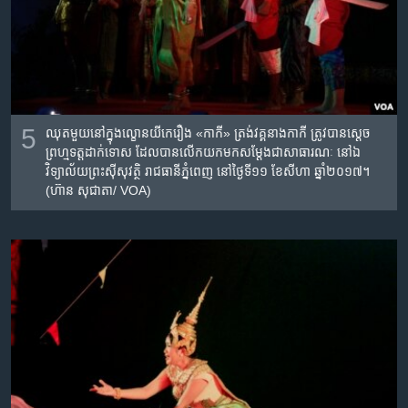
5
ឈុតមួយ​នៅ​ក្នុង​ល្ខោន​យីកេ​រឿង​ «កាកី»​ ត្រង់វគ្គ​​​នាង​កាកី​ ត្រូវបាន​ស្តេច​
ព្រហ្មទត្ត​ដាក់ទោស​ ដែល​បាន​លើក​យក​មក​សម្តែង​ជាសាធារណៈ​ នៅ​ឯ​
វិទ្យាល័យ​ព្រះស៊ីសុវត្ថិ​ រាជធានី​ភ្នំពេញ​ នៅថ្ងៃ​ទី១១​ ខែ​សីហា​ ឆ្នាំ​២០១៧។
(ហ៊ាន សុជាតា/ VOA)