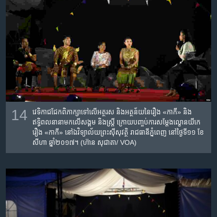
14
វេទិកា​ជជែក​ពិភាក្សា​ទៅលើ​អត្ថរស​ និង​អត្ថន័យ​នៃ​រឿង​ «កាកី» និង​
ឥទ្ធិពល​នានា​មកលើ​សង្គម​ និង​ស្ត្រី ក្រោយ​បញ្ចប់​ការ​សម្តែង​ល្ខោន​យីកេ​
រឿង​ «កាកី»​ នៅ​ឯ​វិទ្យាល័យ​ព្រះស៊ីសុវត្ថិ​ រាជធានី​ភ្នំពេញ​ នៅថ្ងៃ​ទី១១​ ខែ​
សីហា​ ឆ្នាំ​២០១៧។ (ហ៊ាន សុជាតា/ VOA)