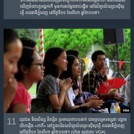
ទាក់ទង​នឹងការយល់ឃើញ​របស់ពួកគេ​ទាក់ទង​នឹង​រឿងកាកី​ និងការយល់
ឃើញ​ចំពោះ​តួអង្គកាកី មុន​ការ​សម្តែងចាប់ផ្តើម​ នៅ​ឯ​វិទ្យាល័យ​ព្រះស៊ីសុ
វត្ថិ​ រាជធានី​ភ្នំពេញ​ នៅថ្ងៃ​ទី១១​ ខែ​សីហា​ ឆ្នាំ​២០១៧។
11
យុវជន​ និង​សិស្ស​ និស្សិត​ ​ប្រមាណ​៣០០នាក់ ​បាន​ចូល​រួម​ទស្សនា ​ល្ខោន​
យីកេ​រឿង​ «កាកី»​ នៅក្នុង​បរិវេណ​វិទ្យាល័យ​ព្រះស៊ីសុវត្ថិ​ រាជធានី​ភ្នំពេញ​
នៅថ្ងៃ​ទី១១​ ខែ​សីហា​ ឆ្នាំ​២០១៧។ (ហ៊ាន សុជាតា/ VOA)