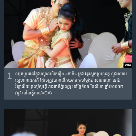
រចនា
សម្ព័ន្ធ​
Khmer English
រំលង​
និង​
បណ្តាញ​សង្គម
ចូល​
ទៅ​
កាន់​
ទំព័រ​
ភាសា
ស្វែង​
រក
1
ឈុតមួយ​នៅ​ក្នុង​ល្ខោន​យីកេ​រឿង​ «កាកី»​ ត្រង់វគ្គ​ស្តេច​ព្រហ្មទត្ត​ លួងលោម​
ស្នេហា​​នាង​កាកី​ ដែល​ត្រូវបាន​លើក​យក​មក​សម្តែង​ជាសាធារណៈ​ នៅ​ឯ​
វិទ្យាល័យ​ព្រះស៊ីសុវត្ថិ​ រាជធានី​ភ្នំពេញ​ នៅថ្ងៃ​ទី១១​ ខែ​សីហា​ ឆ្នាំ​២០១៧។
(នូវ ពៅលក្ខិណា/VOA)