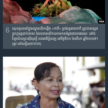
6
ឈុតមួយ​នៅ​ក្នុង​ល្ខោន​យីកេ​រឿង​ «កាកី»​ ត្រង់វគ្គ​​​នាង​កាកី​ ត្រូវបាន​ស្តេច​
ព្រហ្មទត្ត​ដាក់ទោស​ ដែល​បាន​លើក​យក​មក​សម្តែង​ជាសាធារណៈ​ នៅ​ឯ​
វិទ្យាល័យ​ព្រះស៊ីសុវត្ថិ​ រាជធានី​ភ្នំពេញ​ នៅថ្ងៃ​ទី១១​ ខែ​សីហា​ ឆ្នាំ​២០១៧។
(នូវ ពៅលក្ខិណា/VOA)