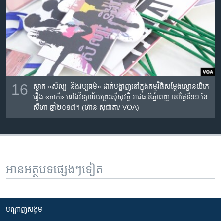
16
ស្លាក​ «​សិល្បៈ​ និង​វប្បធម៌»​ ដាក់បង្ហាញ​នៅក្នុង​កម្មវិធី​សម្តែង​​ល្ខោន​យីកេ​
រឿង​ «កាកី»​ នៅ​ឯ​វិទ្យាល័យ​ព្រះស៊ីសុវត្ថិ​ រាជធានី​ភ្នំពេញ​ នៅថ្ងៃ​ទី១១​ ខែ​
សីហា​ ឆ្នាំ​២០១៧។ (ហ៊ាន សុជាតា/ VOA)
អានអត្ថបទផ្សេងៗទៀត
បណ្តាញ​សង្គម