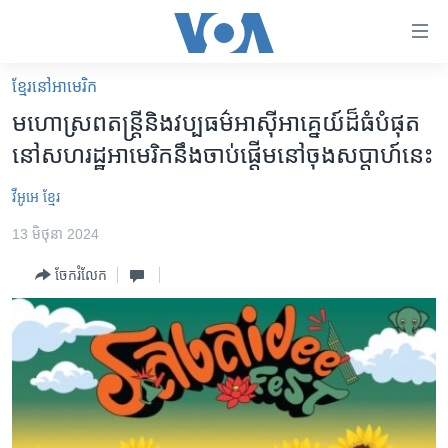
ភ្ជាប់​
ទៅ​
គេហទំព័រ​
ខ្មែរ​នៅ​អាមេរិក
កម្ពុជា
ទាក់ទង
មហោស្រព​​តន្ត្រី​​និង​​វប្បធម៌​​អាស៊ី​អាគ្នេយ៍​​ដ៏​ធំ​​បំផុត​​
រំលង​
អន្តរជាតិ
នៅ​​សហរដ្ឋអាមេរិក​​នឹង​​ចាប់​ផ្តើម​​នៅ​​ចុង​​សប្តាហ៍នេះ​
និង​
អាមេរិក
ចូល​
វីអូអេ​​ ខ្មែរ​
ទៅ​​
ចិន
ទំព័រ​
13 មិថុនា 2024
ហេឡូវីអូអេ
ព័ត៌មាន​​
ចែករំលែក
តែ​
កម្ពុជាច្នៃប្រតិដ្ឋ
ម្តង
ព្រឹត្តិការណ៍ព័ត៌មាន
រំលង​
និង​
ទូរទស្សន៍ / វីដេអូ​
ចូល​
វិទ្យុ / ផតខាសថ៍
ទៅ​
ទំព័រ​
កម្មវិធីទាំងអស់