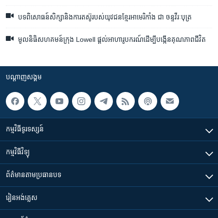
បទពិសោធន៍សិក្សានិងការតស៊ូរបស់យុវជនខ្មែរអាមេរិកាំង ជា ចន្ទវីរៈបុត្រ
មូលនិធិសហគមន៍ក្រុង Lowell ផ្តល់អាហារូបករណ៍ដើម្បីបង្កើនគុណភាពជីវិត
បណ្តាញ​សង្គម
កម្មវិធី​ទូរទស្សន៍
កម្មវិធី​វិទ្យុ
ព័ត៌មាន​តាមប្រធានបទ​
រៀន​​អង់គ្លេស