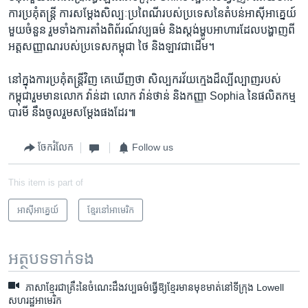
ការ​ប្រគុំតន្ត្រី​ ការ​សម្តែង​សិល្បៈ​ប្រពៃណី​របស់​ប្រទេស​នៃ​តំបន់​អាស៊ីអាគ្នេយ៍​
មួយចំនួន រួមទាំងការ​តាំង​ពិព័រណ៍​វប្បធម៌ និង​ស្តង់​ម្ហូបអាហារ​ដែល​បង្ហាញ​ពី​
អត្តសញ្ញាណ​របស់​ប្រទេស​កម្ពុជា ថៃ និង​ឡាវជាដើម។
នៅក្នុងការ​ប្រគុំតន្ត្រី​វិញ គេ​ឃើញ​ថា សិល្បករ​វ័យក្មេង​ដ៏​ល្បីល្បាញ​របស់​
កម្ពុជា​រួមមាន​លោក វ៉ាន់ដា លោក វ៉ាន់ថាន់ និងកញ្ញា Sophia នៃផលិតកម្ម
បារមី នឹងចូលរួម​សម្តែង​ផងដែរ៕
ចែករំលែក
Follow us
This item is part of
អាស៊ី​អាគ្នេយ៍
ខ្មែរ​នៅ​អាមេរិក
អត្ថបទ​ទាក់ទង
ភាសាខ្មែរជាគ្រឹះនៃចំណេះដឹងវប្បធម៌ធ្វើឱ្យខ្មែរមានមុខមាត់នៅទីក្រុង Lowell
សហរដ្ឋអាមេរិក