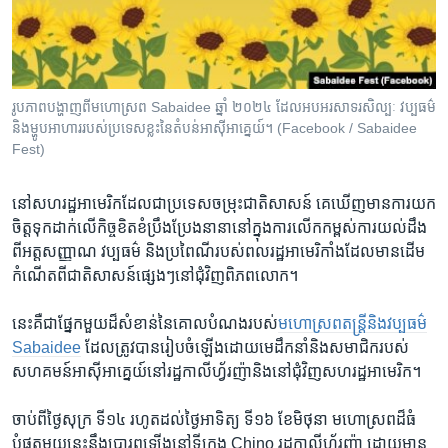
រចនា
សម្ព័ន្ធ​
Khmer English
រំលង​
និង​
បណ្តាញ​សង្គម
ចូល​
រូបភាព​បង្ហាញ​ពី​មហោស្រព​ Sabaidee ឆ្នាំ ២០២៤ ដែល​អបអរ​សាទរ​សិល្បៈ វប្បធម៌
ទៅ​
និង​ម្ហូប​អាហារ​របស់​ប្រទេស​ខ្លះ​នៃ​តំបន់​អាស៊ីអាគ្នេយ៍។ (Facebook / Sabaidee
កាន់​
Fest)
ទំព័រ​
ភាសា
ស្វែង​
នៅ​សហរដ្ឋអាមេរិក​ដែល​ជា​ប្រទេស​ចម្រុះ​ជាតិ​សាសន៍​ គេឃើញ​មាន​ការយក​
រក
ចិត្ត​ទុកដាក់​លើ​កិច្ចខិតខំ​ប្រឹង​ប្រែង​នានា​នៅ​ក្នុង​ការ​លើក​កម្ពស់​ការ​យល់ដឹង​
ពី​អត្តសញ្ញាណ វប្បធម៌ និង​ប្រពៃណី​របស់​ពលរដ្ឋ​អាមេរិកាំង​ដែល​មាន​ដើម​
កំណើត​ពី​ជាតិសាសន៍​ផ្សេងៗ​នៅ​ជុំវិញ​ពិភពលោក។
នេះ​គឺជា​ផ្នែក​មួយដ៏​សំខាន់នៃ​គោលបំណង​របស់
​មហោស្រព​តន្ត្រីនិង​វប្បធម៌
Sabaidee
ដែល​ត្រូវបាន​រៀបចំ​ឡើង​ដោយ​មេដឹកនាំ​និង​សមាជិក​របស់​
សហគមន៍​អាស៊ីអាគ្នេយ៍​នៅ​រដ្ឋកាលីហ្វ័រញ៉ា​និង​នៅ​ជុំវិញ​សហរដ្ឋអាមេរិក។
ចាប់ពី​ថ្ងៃសុក្រ​ ទី១៤ រហូតដល់​ថ្ងៃ​អាទិត្យ​ ទី១៦ ខែ​មិថុនា មហោស្រពដ៏​ធំ
បំផុតមួយ​នេះ​នឹង​ប្រារព្ធឡើង​នៅ​ទីក្រុង Chino រដ្ឋ​កាលីហ្វ័រញ៉ា ដោយ​មាន​