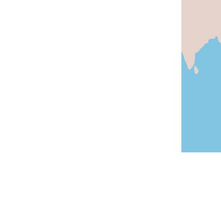
រចនា
សម្ព័ន្ធ​
រំលង​
និង​
ចូល​
ទៅ​
កាន់​
ទំព័រ​
ស្វែង​
រក