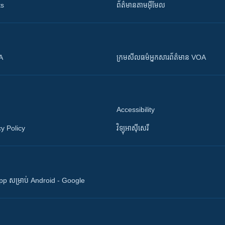
ts
ព័ត៌មាន​តាម​អ៊ីមែល
OA
ក្រម​​​សីលធម៌​​​អ្នក​​​សារព័ត៌មាន VOA
Accessibility
y Policy
វិទ្យុ​អាស៊ី​សេរី
 App សម្រាប់ Android - Google