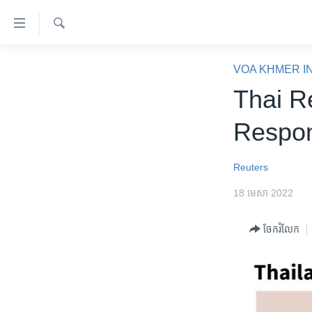
ភ្ជាប់​
ទៅ​
គេហទំព័រ​
ស្វែង​
កម្ពុជា
រក
VOA KHMER I
ទាក់ទង
អន្តរជាតិ
Thai R
រំលង​
និង​
អាមេរិក
Respon
ចូល​
ចិន
ទៅ​​
ទំព័រ​
ហេឡូវីអូអេ
Reuters
ព័ត៌មាន​​
កម្ពុជាច្នៃប្រតិដ្ឋ
18 មេសា 2022
តែ​
ម្តង
ព្រឹត្តិការណ៍ព័ត៌មាន
ចែករំលែក
រំលង​
ទូរទស្សន៍ / វីដេអូ​
និង​
ចូល​
វិទ្យុ / ផតខាសថ៍
ទៅ​
កម្មវិធីទាំងអស់
ទំព័រ​