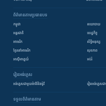
ព័ត៌មាន​តាមប្រធានបទ​
កម្ពុជា
នយោបាយ
អន្តរជាតិ
សេដ្ឋកិច្ច
អាមេរិក
សិទ្ធិមនុស្ស
ខ្មែរ​នៅអាមេរិក
សុខភាព
អាស៊ីអាគ្នេយ៍
អប់រំ
រៀន​​អង់គ្លេស
អង់គ្លេស​ជាមួយ​ម៉ានី​និង​ម៉ូរី
រៀន​​​​​​អង់គ្លេ
ទទួល​ព័ត៌មាន​តាម