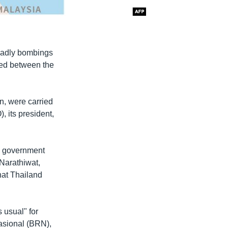
deadly bombings
eed between the
n, were carried
, its president,
he government
Narathiwat,
hat Thailand
 usual" for
asional (BRN),