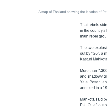
A map of Thailand showing the location of Pat
Thai rebels sid
in the country'
main rebel grou
The two explosio
out by "G5", a m
Kasturi Mahkota
More than 7,300
and shadowy gr
Yala, Pattani an
annexed in a 190
Mahkota said by
PULO, left out 