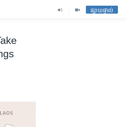
ផ្សាយផ្ទាល់
Take
ngs