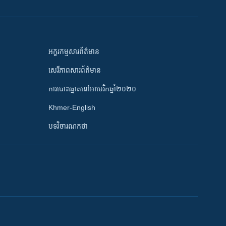
អក្ខរកម្មសារព័ត៌មាន
សេរីភាពសារព័ត៌មាន
ការបោះឆ្នោតនៅអាមេរិកឆ្នាំ២០២០
Khmer-English
បទវិចារណកថា