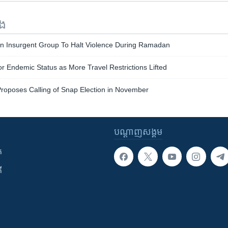
ទង
rn Insurgent Group To Halt Violence During Ramadan
or Endemic Status as More Travel Restrictions Lifted
roposes Calling of Snap Election in November
បណ្តាញ​សង្គម
ក
ី