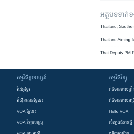
អត្ថបទ​ទាក់
Thailand, Southe
Thailand Aiming f
Thai Deputy PM P
កម្មវិធី​ទូរទស្សន៍
កម្មវិធី​វិទ្យុ
វីដេអូ​ខ្មែរ
ព័ត៌មាន​ពេល​ព្រឹ
វ៉ាស៊ីនតោន​ថ្ងៃ​នេះ
ព័ត៌មាន​​ពេល​រាត្រ
VOA ថ្ងៃនេះ
Hello VOA
VOA ​វិទ្យាសាស្ត្រ
សំឡេង​ជំនាន់​ថ្មី
VOA 60 អាស៊ី
វេទិកា​អាស៊ាន