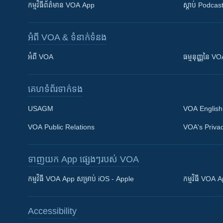
កម្មវិធី​ព័ត៌មាន VOA App
ស្តាប់ Podcas
អំពី​ VOA & ទំនាក់ទំនង
អំពី​ VOA
ធម្មនុញ្ញ​នៃ V
គេហទំព័រ​​ទាក់ទង
USAGM
VOA English
VOA Public Relations
VOA's Privac
ទាញយក​ App ផ្សេងៗ​របស់​ VOA
Khmer English
កម្មវិធី​ VOA App សម្រាប់ iOS - Apple
កម្មវិធី​ VOA
បណ្តាញ​សង្គម
Accessibility