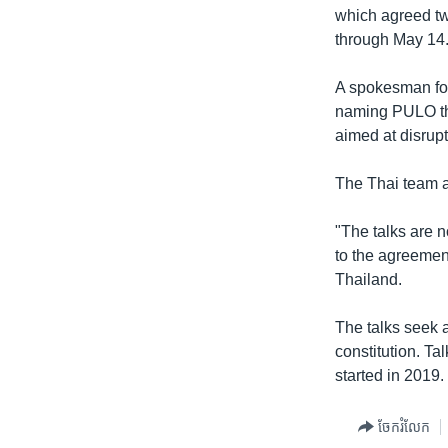
which agreed tw
through May 14.
A spokesman for
naming PULO tha
aimed at disrup
The Thai team a
"The talks are n
to the agreemen
Thailand.
The talks seek a
constitution. Ta
started in 2019.
ចែករំលែក