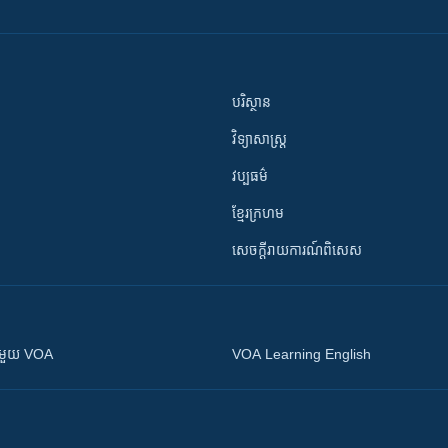
បរិស្ថាន
វិទ្យាសាស្រ្ត
វប្បធម៌
ខ្មែរក្រហម
សេចក្តីរាយការណ៍ពិសេស
ស​​ជាមួយ VOA
VOA Learning English