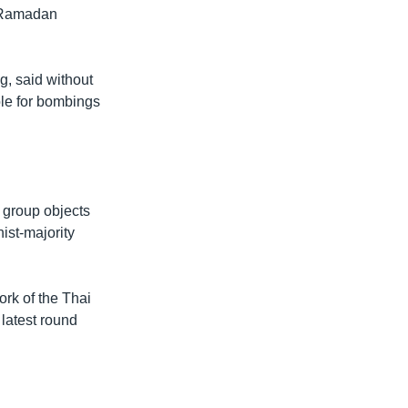
f Ramadan
g, said without
ble for bombings
e group objects
ist-majority
ork of the Thai
 latest round