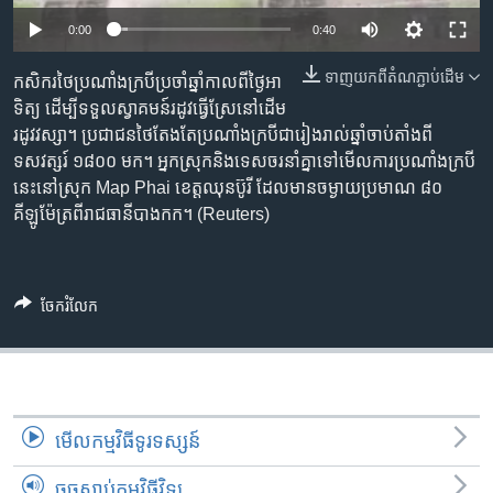
រចនា
សម្ព័ន្ធ​
0:00
0:40
Khmer English
រំលង​
ទាញ​យក​ពី​តំណភ្ជាប់​ដើម
កសិករ​ថៃ​ប្រណាំង​ក្របី​ប្រចាំ​ឆ្នាំ​កាល​ពី​ថ្ងៃ​អា
និង​
បណ្តាញ​សង្គម
ទិត្យ ដើម្បី​ទទួល​ស្វាគមន៍​រដូវ​ធ្វើស្រែ​​នៅ​ដើម​
ចូល​
រដូវ​វស្សា។ ប្រជាជន​ថៃ​តែងតែ​ប្រណាំង​ក្របី​ជា​រៀងរាល់​ឆ្នាំ​ចាប់​តាំង​ពី​
ទៅ​
ទសវត្សរ៍ ១៨០០ មក។ អ្នកស្រុក​និង​ទេសចរ​នាំ​គ្នា​ទៅ​មើល​ការ​ប្រណាំង​ក្របី​
កាន់​
នេះ​នៅ​ស្រុក Map Phai ខេត្តឈុនប៊ូរី ដែល​មាន​ចម្ងាយ​ប្រមាណ ៨០
ទំព័រ​
ភាសា
គីឡូម៉ែត្រ​ពី​រាជធានី​បាងកក។ (Reuters)
ស្វែង​
រក
ចែករំលែក
មើល​កម្មវិធី​ទូរទស្សន៍
ចុចស្តាប់កម្មវិធីវិទ្យុ