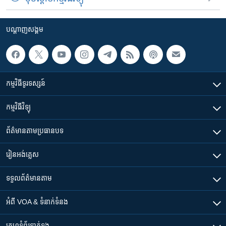
បណ្តាញ​សង្គម
កម្មវិធី​ទូរទស្សន៍
កម្មវិធី​វិទ្យុ
ព័ត៌មាន​តាមប្រធានបទ​
រៀន​​អង់គ្លេស
ទទួល​ព័ត៌មាន​តាម
អំពី​ VOA & ទំនាក់ទំនង
គេហទំព័រ​​ទាក់ទង