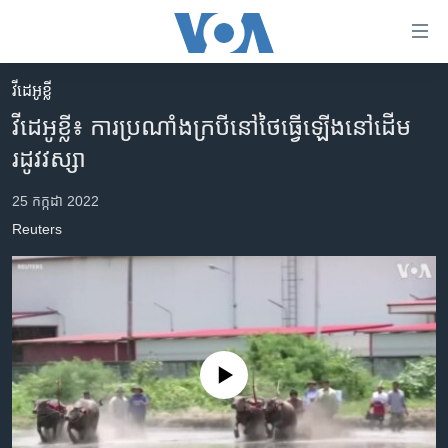
ភ្ជាប់​
ទៅ​
គេហទំព័រ​
វីដេអូខ្លី
កម្ពុជា
ទាក់ទង
វីដេអូ​ខ្លី៖ ការ​ប្រណាំង​ក្របី​នៅ​ថៃ​ធ្វើ​ឡើង​នៅ​ដើម​
រំលង​
អន្តរជាតិ
រដូវ​វស្សា
និង​
អាមេរិក
ចូល​
25 កក្កដា 2022
ទៅ​​
ចិន
Reuters
ទំព័រ​
ហេឡូវីអូអេ
ព័ត៌មាន​​
តែ​
កម្ពុជាច្នៃប្រតិដ្ឋ
ម្តង
ព្រឹត្តិការណ៍ព័ត៌មាន
រំលង​
និង​
ទូរទស្សន៍ / វីដេអូ​
No media source currently available
ចូល​
វិទ្យុ / ផតខាសថ៍
ទៅ​
ទំព័រ​
កម្មវិធីទាំងអស់