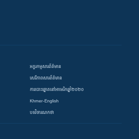
អក្ខរកម្មសារព័ត៌មាន
សេរីភាពសារព័ត៌មាន
ការបោះឆ្នោតនៅអាមេរិកឆ្នាំ២០២០
Khmer-English
បទវិចារណកថា