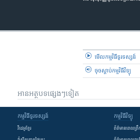
មើល​កម្មវិធី​ទូរទស្សន៍
ចុចស្តាប់កម្មវិធីវិទ្យុ
អានអត្ថបទផ្សេងៗទៀត
កម្មវិធី​ទូរទស្សន៍
កម្មវិធី​វិទ្យុ
វីដេអូ​ខ្មែរ
ព័ត៌មាន​ពេល​ព្រឹ
វ៉ាស៊ីនតោន​ថ្ងៃ​នេះ
ព័ត៌មាន​​ពេល​រាត្រ