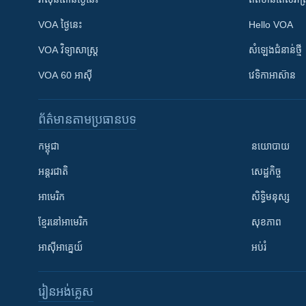
VOA ថ្ងៃនេះ
Hello VOA
VOA ​វិទ្យាសាស្ត្រ
សំឡេង​ជំនាន់​ថ្មី
VOA 60 អាស៊ី
វេទិកា​អាស៊ាន
ព័ត៌មាន​តាមប្រធានបទ​
កម្ពុជា
នយោបាយ
អន្តរជាតិ
សេដ្ឋកិច្ច
អាមេរិក
សិទ្ធិមនុស្ស
ខ្មែរ​នៅអាមេរិក
សុខភាព
អាស៊ីអាគ្នេយ៍
អប់រំ
រៀន​​អង់គ្លេស