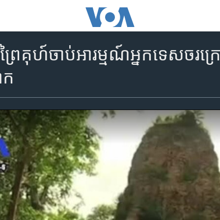
ព្រៃ​គុហ៍​ចាប់អារម្មណ៍​​អ្នក​ទេសចរ​ក្រ
ោក​