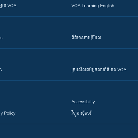
ស​​ជាមួយ VOA
VOA Learning English
ts
ព័ត៌មាន​តាម​អ៊ីមែល
OA
ក្រម​​​សីលធម៌​​​អ្នក​​​សារព័ត៌មាន VOA
Accessibility
y Policy
វិទ្យុ​អាស៊ី​សេរី