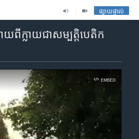
ផ្សាយផ្ទាល់
ោយពី​ក្លាយ​ជា​សម្បត្តិ​បេតិក​
EMBED