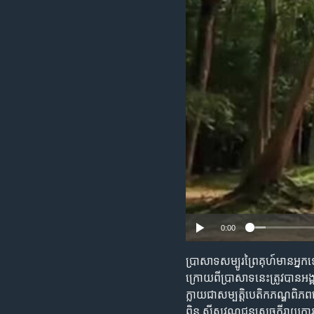
រចនា
សម្ព័ន្ធ​
រំលង​
និង​
ចូល​
ទៅ​
កាន់​
ទំព័រ​
ស្វែង​
រក
0:00
ប្រាសាទ​សម្បូរ​ព្រៃគុហ៍​មាន​អ្នក
ក្រោយពី​ប្រាសាទ​នេះ​ត្រូវ​បាន​អ
ក្លាយ​ជាសម្បត្តិបេតិក​ភណ្ឌ​​ពិភព
ពិន ស៊ីសុវណ្ណជូន​សេចក្តី​រាយ​