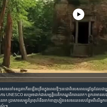
No media source currently availa
​ទេសចរ​ទៅ​ទស្សនា​កើន​ឡើង​ច្រើន​ក្នុងពេល​ថ្មីៗ​នេះ​ជា​ពិសេស​ពលរដ្ឋខ្មែរ​​ដែល​ជា​អ
ង្គការ​​ UNESCO ​សម្រេច​ដាក់​ជា​សម្បត្តិបេតិក​ភណ្ឌ​​ពិភព​លោក។​ ពួក​គេមាន​សង្
​លោក ​ប្រាសាទ​សម្បូរ​ព្រៃគុហ៍​​នឹងទាក់ទាញ​ភ្ញៀវ​ទេសចរ​បរទេស​​បន្ថែម​ពីលើ​អ្នក​
ការណ៍៕