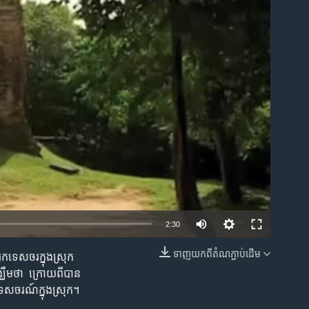
ble
2:30
ទាញ​យក​ពី​តំណភ្ជាប់​ដើម
្នក​ទេសចរ​ក្នុងស្រុក
EMBED
ឃឹម​ថា ​ ក្រោយពី​បាន​
ទេសចរណ៍​ក្នុង​ស្រុក។​