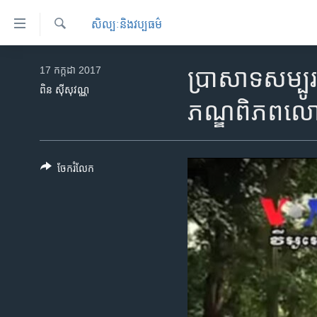
ភ្ជាប់​
សិល្បៈនិងវប្បធម៌
ទៅ​
គេហទំព័រ​
ស្វែង​
កម្ពុជា
រក
17 កក្កដា 2017
ប្រាសាទ​សម្បូរ​
ទាក់ទង
អន្តរជាតិ
ពិន ស៊ីសុវណ្ណ
រំលង​
ភណ្ឌ​​ពិភព​ល
និង​
អាមេរិក
ចូល​
ចិន
ទៅ​​
ទំព័រ​
ហេឡូវីអូអេ
ចែករំលែក
ព័ត៌មាន​​
កម្ពុជាច្នៃប្រតិដ្ឋ
តែ​
ម្តង
ព្រឹត្តិការណ៍ព័ត៌មាន
រំលង​
ទូរទស្សន៍ / វីដេអូ​
និង​
ចូល​
វិទ្យុ / ផតខាសថ៍
ទៅ​
កម្មវិធីទាំងអស់
ទំព័រ​