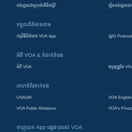
អង់គ្លេស​ជាមួយ​ម៉ានី​និង​ម៉ូរី
រៀន​​​​​​អង់គ្លេ
ទទួល​ព័ត៌មាន​តាម
កម្មវិធី​ព័ត៌មាន VOA App
ស្តាប់ Podcas
អំពី​ VOA & ទំនាក់ទំនង
អំពី​ VOA
ធម្មនុញ្ញ​នៃ V
គេហទំព័រ​​ទាក់ទង
USAGM
VOA English
VOA Public Relations
VOA's Privac
ទាញយក​ App ផ្សេងៗ​របស់​ VOA
Khmer English