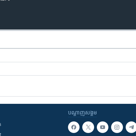
បណ្តាញ​សង្គម
ក
ី