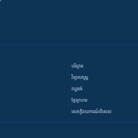
បរិស្ថាន
វិទ្យាសាស្រ្ត
វប្បធម៌
ខ្មែរក្រហម
សេចក្តីរាយការណ៍ពិសេស