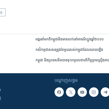
ច្ច
អង្ករ​នាំ​មក​ពី​កម្ពុជា​និង​មាន​លក់​នៅ​អាមេរិក​ក្នុង​ឆ្នាំ​២០១១
កសិកម្ម​ជាសសរទ្រូងតែ​មួយ​របស់​កម្ពុជាដែល​ឈានឡើង
កម្ពុជា​ និង​ប្រទេស​ចិន​បាន​ចុះ​ហត្ថលេខា​លើ​កិច្ច​ព្រមព្រៀង​ពាណ
បណ្តាញ​សង្គម
ក
ី