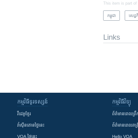
This item is part of
កម្ពុជា
សេដ្ឋកិ
Links
កម្មវិធី​ទូរទស្សន៍
កម្មវិធី​វិទ្យុ
វីដេអូ​ខ្មែរ
ព័ត៌មាន​ពេល​ព្រឹ
វ៉ាស៊ីនតោន​ថ្ងៃ​នេះ
ព័ត៌មាន​​ពេល​រាត្រ
VOA ថ្ងៃនេះ
Hello VOA