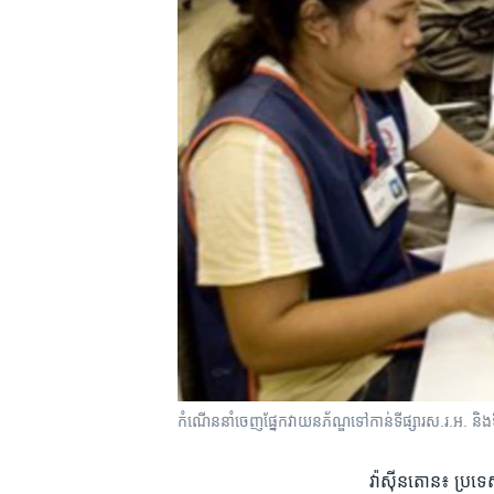
រចនា
សម្ព័ន្ធ​
រំលង​
និង​
ចូល​
ទៅ​
កាន់​
ទំព័រ​
ស្វែង​
រក
កំណើន​នាំចេញ​ផ្នែក​វាយនភ័ណ្ឌ​ទៅ​កាន់​ទីផ្សារ​ស.រ.អ.​ និង​ទី​
វ៉ាស៊ីនតោន៖ ប្រទេស​កម