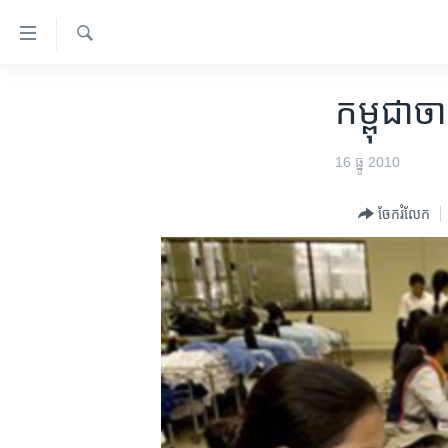
ភ្ជាប់​
ទៅ​
គេហទំព័រ​
ស្វែង​
កម្ពុជា
រក
កម្ពុជា​​ច
ទាក់ទង
អន្តរជាតិ
រំលង​
និង​
អាមេរិក
16 ធ្នូ 2010
ចូល​
ចិន
ទៅ​​
ចែករំលែក
ទំព័រ​
ហេឡូវីអូអេ
ព័ត៌មាន​​
កម្ពុជាច្នៃប្រតិដ្ឋ
តែ​
ម្តង
ព្រឹត្តិការណ៍ព័ត៌មាន
រំលង​
ទូរទស្សន៍ / វីដេអូ​
និង​
ចូល​
វិទ្យុ / ផតខាសថ៍
ទៅ​
កម្មវិធីទាំងអស់
ទំព័រ​