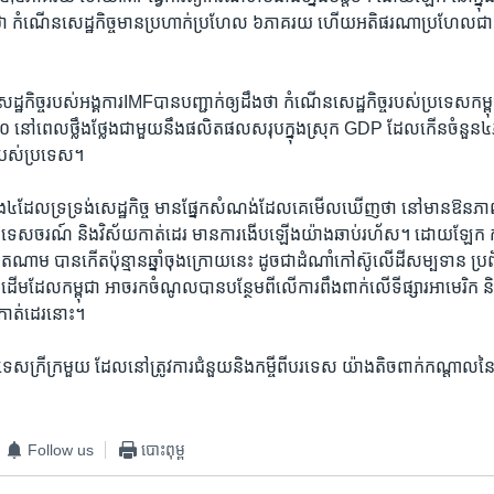
​ថា កំណើន​សេដ្ឋកិច្ច​មាន​ប្រហាក់​ប្រហែល​ ៦​ភាគរយ​ ​ហើយ​អតិផរណា​ប្រហែល​ជា​
្ឋកិច្ច​របស់​អង្គការ​IMFបាន​បញ្ជាក់​ឲ្យ​ដឹង​ថា​ ​កំណើនសេដ្ឋកិច្ច​របស់​ប្រទេស​កម្ពុ
​ ​នៅពេល​ថ្លឹង​ថ្លែង​ជាមួយ​នឹង​ផលិត​ផល​សរុប​ក្នុង​ស្រុក​ GDP ​ដែល​កើន​ចំនួន​៤​ភ
ញ​របស់​ប្រទេស។
ាំង​៤​ដែល​ទ្រទ្រង់​សេដ្ឋកិច្ច​ ​មាន​ផ្នែក​សំណង់​ដែល​គេ​មើលឃើញ​ថា​ ​នៅ​មានឱនភា
 ​ទេសចរណ៍​ ​និង​វិស័យ​កាត់ដេរ​ មាន​ការ​ងើប​ឡើង​យ៉ាង​ឆាប់​រហ័ស។ ​ដោយ​ឡែក​ ​កា
ៀតណាម​ បាន​កើត​ប៉ុន្មាន​ឆ្នាំ​ចុង​ក្រោយ​នេះ​ ​ដូចជាដំណាំ​កៅស៊ូ​លើ​ដី​សម្បទាន​ ​ប្រព
​ជាដើមដែល​កម្ពុជា​ អាច​រក​ចំណូល​បាន​បន្ថែម​ពី​លើ​ការ​ពឹងពាក់​លើ​ទីផ្សារ​អាមេរិក​ ​និ
​កាត់ដេរ​នោះ។
រទេស​ក្រីក្រ​មួយ​ ដែល​នៅ​ត្រូវការ​ជំនួយ​និង​កម្ចី​ពី​បរទេស​ យ៉ាង​តិច​ពាក់​កណ្តាល​នៃ​
Follow us
បោះពុម្ព