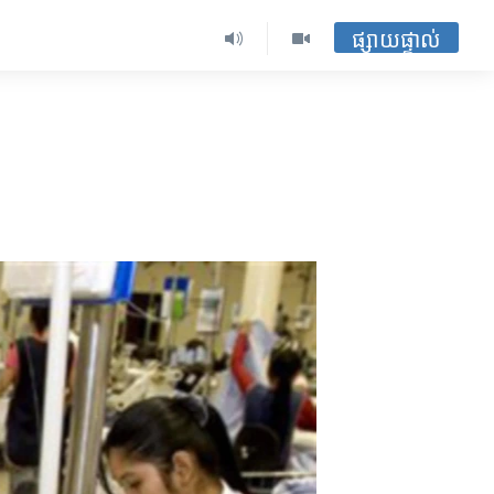
ផ្សាយផ្ទាល់