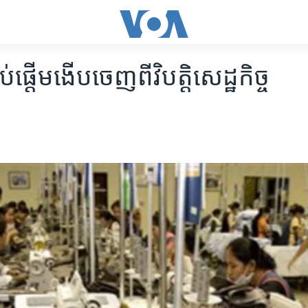
ាប់​ផ្តើម​ងើប​ចេញពី​វិបត្តិ​សេដ្ឋកិច្ច