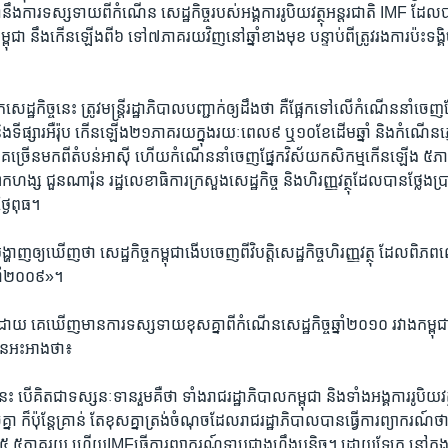
ឹង​ការ​ទស្ស​ទាយ​ពី​កំណើន​ សេដ្ឋកិច្ច​របស់​អង្គការ​រូបិយ​វត្ថុ​អន្តរជាតិ ​IMF ​ដែល​ប
្ពុជា​ នឹង​កើន​ឡើង​ពី​៦​ ទៅ​៧​ភាគ​រយ​វិញ​នៅ​ឆ្នាំ​ខាង​មុខ​ ​បន្ទាប់​ពី​ត្រូវ​រង​ការ​ប៉ះទង្គិ
សេដ្ឋកិច្ច​នេះ​ ត្រូវ​មន្ត្រី​រដ្ឋាភិបាល​បញ្ជាក់​ឲ្យ​ដឹង​ថា​ ​គឺ​ផ្អែកទៅ​លើ​កំណើន​នាំចេ
 និង​ទី​ផ្សារអឺរ៉ុប​ កើន​ឡើង​២១​ភាគរយ​ក្នុង​រយៈ​ពេល​៩ ​ឬ​១០​ខែដើម​ឆ្នាំ​ និង​កំណើន
្រើន​មក​ពី​តំបន់​អាស៊ី​ ​ហើយកំណើន​នាំ​ចេញ​ផ្នែក​វិស័យ​កសិកម្ម​កើន​ឡើង​ ៥​ភា
្ស ​ជួនណារ៉ុន​ រដ្ឋលេខា​ធិការ​ក្រសួង​សេដ្ឋកិច្ច ​និង​ហិរញ្ញវត្ថុ​ដែល​បានថ្លែង​ប្រា
្ងៃ​ពុធ។
ហាញ​ឲ្យ​ឃើញ​ថា​ ​សេដ្ឋកិច្ច​កម្ពុជា​ងើប​ចេញ​ពី​វិបត្តិ​សេដ្ឋ​កិច្ចហិរញ្ញ​វត្ថុ ​ដែល​ពិភ
ឆ្នាំ​២០០៩»។
ោយ ​គេ​ឃើញ​មាន​ការ​ទស្សទាយ​ខុសគ្នា​ពី​កំណើន​សេដ្ឋកិច្ច​ឆ្នាំ​២០១០ ​រវាង​កម្ពុជ
ាន​អះអាង​ថា៖
ះ​ បើ​គិត​ជា​ទស្សនៈ​ទាន​រួម​គឺ​ថា​ ​ទាំង​រាជ​រដ្ឋាភិបាល​កម្ពុជា​ និង​ទាំង​អង្គការ​រូបិយ​វត
ា​ ​ក៏ប៉ុន្តែ​គ្រាន់​ តែ​ខុស​គ្នា​ត្រង់​ចំណុច​ដែលរាជ​រដ្ឋាភិបាល​បាន​ធ្វើការ​ព្យាករណ៍​ថា
​៥,៥​ភាគរយ​ ហើយ​IMFធ្វើការ​ព្យាករណ៍​ទាប​ជាង​ហ្នឹង​បន្តិច។​ ​ដោយ​ឡែក​ ​នៅ​ក្នុង​