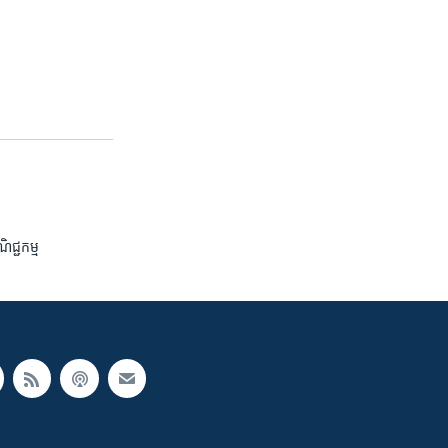
ិជ្ជ​កម្ម