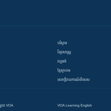
បរិស្ថាន
វិទ្យាសាស្រ្ត
វប្បធម៌
ខ្មែរក្រហម
សេចក្តីរាយការណ៍ពិសេស
ស​​ជាមួយ VOA
VOA Learning English