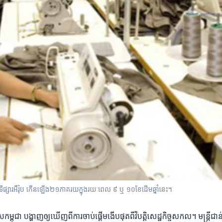
ផ្សារ​​អឺរ៉ុប​ កើន​ឡើង​២១​ភាគរយ​ក្នុង​រយៈ​ពេល​ ៩ ​ឬ​ ១០​ខែ​ដើម​ឆ្នាំ​នេះ។
្ពុជា ​បង្ហាញ​ឲ្យ​ឃើញ​ពីការ​ចាប់​ផ្តើម​ងើប​ផុត​ពី​វិបត្តិ​សេដ្ឋកិច្ច​សកល។ មន្ត្រី​ជាន់