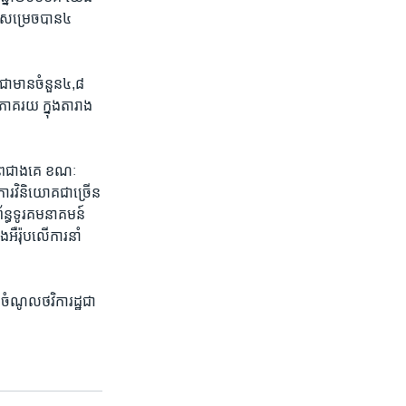
សម្រេច​បាន​៤​
ជា​មាន​ចំនួន​៤,៨​
ាគរយ​ ក្នុង​តារាង​
ព​ជាង​គេ​ ​ខណៈ​
រ​វិនិយោគ​ជា​ច្រើន​
័ន្ធ​ទូរគមនាគមន៍​ ​
ងអឺរ៉ុប​លើការ​នាំ
ចំណូល​ថវិកា​រដ្ឋ​ជា​