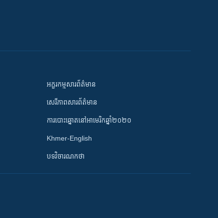
អក្ខរកម្មសារព័ត៌មាន
សេរីភាពសារព័ត៌មាន
ការបោះឆ្នោតនៅអាមេរិកឆ្នាំ២០២០
Khmer-English
បទវិចារណកថា