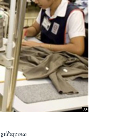
​ខ្ពស់​នៃ​ប្រទេស​