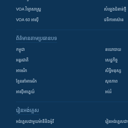
VOA ​វិទ្យាសាស្ត្រ
សំឡេង​ជំនាន់​ថ្មី
VOA 60 អាស៊ី
វេទិកា​អាស៊ាន
ព័ត៌មាន​តាមប្រធានបទ​
កម្ពុជា
នយោបាយ
អន្តរជាតិ
សេដ្ឋកិច្ច
អាមេរិក
សិទ្ធិមនុស្ស
ខ្មែរ​នៅអាមេរិក
សុខភាព
អាស៊ីអាគ្នេយ៍
អប់រំ
រៀន​​អង់គ្លេស
អង់គ្លេស​ជាមួយ​ម៉ានី​និង​ម៉ូរី
រៀន​​​​​​អង់គ្លេ