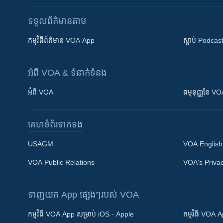
ទទួល​ព័ត៌មាន​តាម
កម្មវិធី​ព័ត៌មាន VOA App
ស្តាប់ Podcas
អំពី​ VOA & ទំនាក់ទំនង
អំពី​ VOA
ធម្មនុញ្ញ​នៃ V
គេហទំព័រ​​ទាក់ទង
USAGM
VOA English
VOA Public Relations
VOA's Privac
ទាញយក​ App ផ្សេងៗ​របស់​ VOA
Khmer English
កម្មវិធី​ VOA App សម្រាប់ iOS - Apple
កម្មវិធី​ VOA
បណ្តាញ​សង្គម