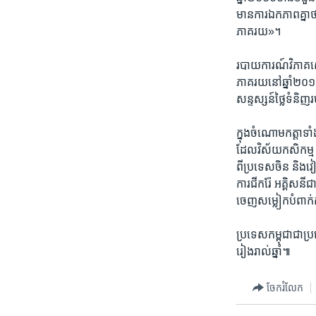
មាន​ការ​ឯកភាព​គ្នា
ភាគរយ»។
របាយ​ការណ៍​វិភាគ​សេដ
ភាគរយ​នៅ​ឆ្នាំ​២០១០
សន្ទស្សន៍​ថ្លៃ​ទំនិ
ក្នុង​ចំណោម​កត្តា​ទ
ដែល​វិស័យ​កសិកម្ម​
ពី​ប្រទេស​ចិន​ និង​វ
ការ​ជីករ៉ែ​ ​អគ្គិសនី
ចេញ​សម្លៀក​បំពាក់
ប្រទេស​កម្ពុជា​ជា​ប្
រៀង​រាល់​ឆ្នាំ៕
ចែករំលែក