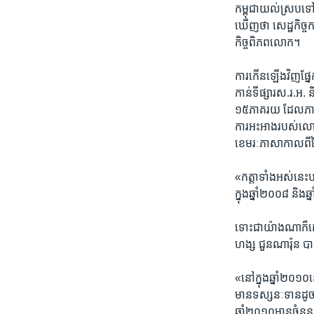
កម្ពុជា​យល់​ស្រប​ទៅ​ន
ឃើញ​ថា​ ​សេដ្ឋកិច្ច​កម
កិច្ចពិភពលោក។
ការ​កើន​ឡើង​វិញ​ផ្នែក​
កាន់​ទីផ្សារ​ស.រ.អ.​
១៥​ភាគរយ​ ដែល​ភាគ​ច
ការ​អះអាង​របស់លោក​ហង
ខេមរៈ​ភាសា​កាល​ពី​ថ
«កត្តា​ទាំងអស់​នេះ​បង្
ក្នុង​ឆ្នាំ​២០០៨ និង​
ទោះ​ជា​យ៉ាង​ណា​ក៏​ដ
ហង្ស ជួនណារ៉ុន ​ប
«នៅក្នុង​ឆ្នាំ​២០១០​នេ
​មាន​ទស្សនៈទាន​ដូចគ្ន
ឆ្នាំ​២០១០​មាន​ចំនួន