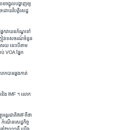
ាន​ចង្អុល​បង្ហាញ​ឲ្យ​
ច​ដោយ​វិបត្តិ​សេដ្ឋ​
ញ​ផ្នែក​វាយនភ័ណ្ឌ​ទៅ​
​ភ្ញៀវ​ទេសចរណ៍​ចំនួន​
គរយ​ ​នេះ​បើ​តាម​
ប់​ VOA ​ផ្នែក​
ពលោក​បាន​ឆ្លង​កាត់​
ា​និង​ IMF ​។ ​លោក ​
្ថុ​អន្តរជាតិ​IMFគឺ​ថា​
​ ​កំណើន​សេដ្ឋកិច្ច​
ឆ្នាំ​២០១១​គឺ​ យើង​