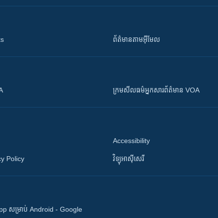
ts
ព័ត៌មាន​តាម​អ៊ីមែល
OA
ក្រម​​​សីលធម៌​​​អ្នក​​​សារព័ត៌មាន VOA
Accessibility
y Policy
វិទ្យុ​អាស៊ី​សេរី
 App សម្រាប់ Android - Google