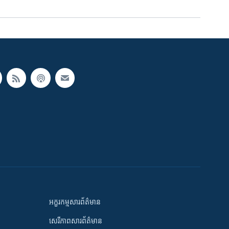
អក្ខរកម្មសារព័ត៌មាន
សេរីភាពសារព័ត៌មាន