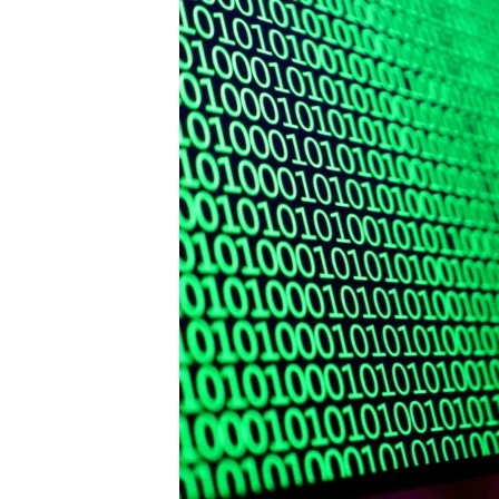
រចនា
សម្ព័ន្ធ​
រំលង​
និង​
ចូល​
ទៅ​
កាន់​
ទំព័រ​
ស្វែង​
រក