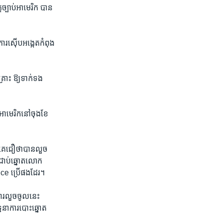
​ច្បាប់​អាមេរិក បាន​
ារ​ស៊ើបអង្កេត​កំពុង​
្រោះ​ ឱ្យទាក់ទង​
អាមេរិក​នៅ​ចុង​ខែ​
គេ​ជឿ​ថា​បាន​លួច​
​ជាប់​ឆ្នោត​លោក
e ប្រើ​ផងដែរ។​
រ​លួច​ចូល​នេះ​
ទ្ធនាការ​បោះឆ្នោត​