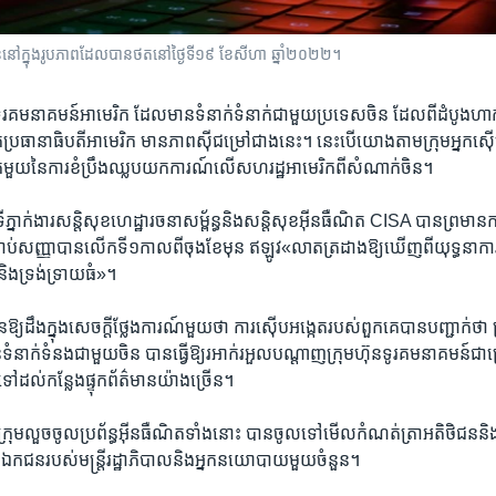
ិចិននៅក្នុងរូបភាពដែលបានថតនៅថ្ងៃទី១៩ ខែសីហា ឆ្នាំ២០២២។
ធ​ទូរគមនាគមន៍​អាមេរិក ដែល​មាន​ទំនាក់​ទំនាក់​ជាមួយ​ប្រទេស​ចិន ដែល​ពី​ដំបូង​ហាក់
​ប្រធានាធិបតី​អាមេរិក មាន​ភាព​ស៊ីជម្រៅ​ជាង​នេះ។ នេះ​បើ​យោង​តាម​ក្រុម​អ្នក​ស៊
ែក​មួយ​នៃ​ការ​ខំប្រឹង​ឈ្លប​យក​ការណ៍​លើ​សហរដ្ឋ​អាមេរិក​ពី​សំណាក់​ចិន។
ទីភ្នាក់ងារ​សន្តិសុខ​ហេដ្ឋា​រចនាសម្ព័ន្ធ​និង​សន្តិសុខ​អ៊ីនធឺណិត CISA បាន​ព្រមាន​កាល
ប់​សញ្ញា​បាន​លើក​ទី១​កាល​ពី​ចុង​ខែ​មុន ឥឡូវ​«‍លាត​ត្រដាង​ឱ្យឃើញ​ពី​យុទ្ធនាការ​ចា
និង​ទ្រង់ទ្រាយ​ធំ»។
​បាន​ឱ្យដឹង​ក្នុង​សេចក្ដី​ថ្លែងការណ៍​មួយ​ថា​ ការ​ស៊ើបអង្កេត​របស់​ពួកគេ​បាន​បញ្ជាក់​ថា ​ក
ទំនាក់ទំនង​ជាមួយ​ចិន បាន​ធ្វើ​ឱ្យរអាក់រអួល​បណ្ដាញ​ក្រុមហ៊ុន​ទូរគមនាគមន៍​ជាច
ដល់​កន្លែង​ផ្ទុក​ព័ត៌មាន​យ៉ាង​ច្រើន។
​ថា​ក្រុម​លួច​ចូល​ប្រព័ន្ធ​អ៊ីនធឺណិត​ទាំង​នោះ បាន​ចូល​ទៅ​មើល​កំណត់​ត្រា​អតិថិជន​និង
កជន​របស់​មន្ត្រី​រដ្ឋាភិបាល​និង​អ្នក​នយោបាយ​មួយ​ចំនួន។