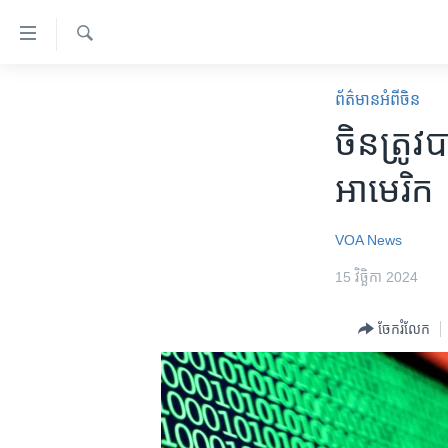
ភ្ជាប់​
ទៅ​
គេហទំព័រ​
ស្វែង​
កម្ពុជា
រក
ព័ត៌មានអំពី​ចិន
ទាក់ទង
អន្តរជាតិ
ចិន​ត្រូវ
រំលង​
និង​
អាមេរិក
អាមេរិក
ចូល​
ចិន
ទៅ​​
ទំព័រ​
ហេឡូវីអូអេ
VOA News
ព័ត៌មាន​​
កម្ពុជាច្នៃប្រតិដ្ឋ
15 វិច្ឆិកា 2024
តែ​
ម្តង
ព្រឹត្តិការណ៍ព័ត៌មាន
ចែករំលែក
រំលង​
ទូរទស្សន៍ / វីដេអូ​
និង​
ចូល​
វិទ្យុ / ផតខាសថ៍
ទៅ​
កម្មវិធីទាំងអស់
ទំព័រ​