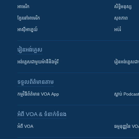
អាមេរិក
សិទ្ធិមនុស្ស
ខ្មែរ​នៅអាមេរិក
សុខភាព
អាស៊ីអាគ្នេយ៍
អប់រំ
រៀន​​អង់គ្លេស
អង់គ្លេស​ជាមួយ​ម៉ានី​និង​ម៉ូរី
រៀន​​​​​​អង់គ្លេ
ទទួល​ព័ត៌មាន​តាម
កម្មវិធី​ព័ត៌មាន VOA App
ស្តាប់ Podcas
អំពី​ VOA & ទំនាក់ទំនង
អំពី​ VOA
ធម្មនុញ្ញ​នៃ V