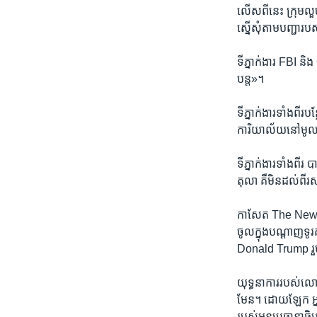
លើស​ពី​នេះ ​ក្រុម​លួ
ស្នើ​សុំ​តាម​បញ្ជា​រ
ទីភ្នាក់ងារ FBI និង
បន្ត»។​
ទីភ្នាក់ងារ​ទាំង​ពី
ការិយាល័យ​នៅ​មូល
ទីភ្នាក់ងារ​ទាំងពីរ 
តុលា​ គឺ​មិន​ដល់​ព
កាសែត The New York
ចូល​ក្នុង​បណ្ដាញ​ទ
Donald Trump រួម​
យុទ្ធនាការ​របស់លោក​
មែន។ ដោយឡែក អ្នក​ស្ន
របស់​អនុប្រធានាធិប