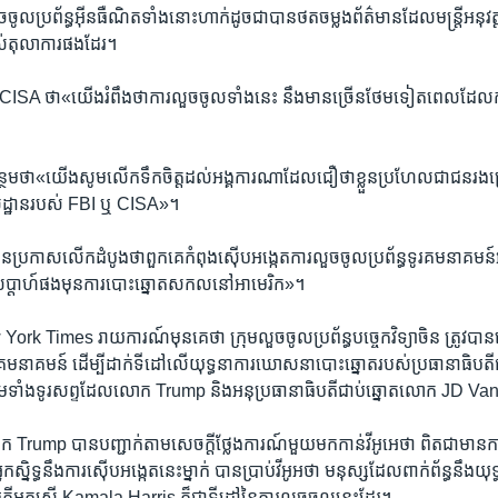
ច​ចូល​ប្រព័ន្ធ​អ៊ីនធឺណិតទាំង​នោះ​ហាក់ដូចជា​បាន​ថតចម្លង​ព័ត៌មាន​ដែល​មន្ត្រី​អនុវត្ត
បស់​តុលាការ​ផង​ដែរ។
​ CISA ថា«‍យើង​រំពឹង​ថា​ការ​លួច​ចូល​ទាំង​នេះ នឹង​មាន​ច្រើន​ថែម​ទៀត​ពេល​ដែល​ក
រ​បន្ថែម​ថា«‍យើង​សូម​លើកទឹកចិត្ត​ដល់​អង្គការ​ណា​ដែល​ជឿ​ថា​ខ្លួន​ប្រហែល​ជា​ជនរងគ
ដ្ឋាន​របស់ FBI ឬ CISA​»។
បាន​ប្រកាស​លើកដំបូង​ថា​ពួកគេ​កំពុង​ស៊ើបអង្កេត​ការ​លួច​ចូល​ប្រព័ន្ធ​ទូរគមនាគមន៍​
ីរ​សប្ដាហ៍​ផង​មុន​ការបោះឆ្នោត​សកល​នៅ​អាមេរិក‍»។
 Times រាយការណ៍​មុន​គេ​ថា ​ក្រុម​លួចចូល​ប្រព័ន្ធបច្ចេកវិទ្យា​ចិន ត្រូវ​បាន​
ូរគមនាគមន៍ ដើម្បីដាក់ទី​ដៅ​លើ​យុទ្ធនាការ​ឃោសនា​បោះឆ្នោត​របស់​ប្រធានាធិបតី
ទាំង​ទូរសព្ទ​ដែល​លោក Trump និង​អនុប្រធានាធិបតី​ជាប់ឆ្នោត​លោក JD Vanc
 Trump បាន​បញ្ជាក់តាម​សេចក្តី​ថ្លែងការណ៍​មួយ​មក​កាន់​វីអូអេ​ថា ​ពិត​ជា​មាន​កា
ិទ្ធ​នឹង​ការ​ស៊ើបអង្កេត​នេះ​ម្នាក់ បាន​ប្រាប់​វីអូអ​ថា ​មនុស្ស​ដែល​ពាក់ព័ន្ធ​នឹង​យុ
តី​អ្នកស្រី Kamala Harris ក៏​ជា​ទីដៅ​នៃ​ការ​លួច​ចូល​នេះ​ដែរ។