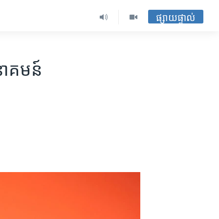
ផ្សាយផ្ទាល់
នាគមន៍​