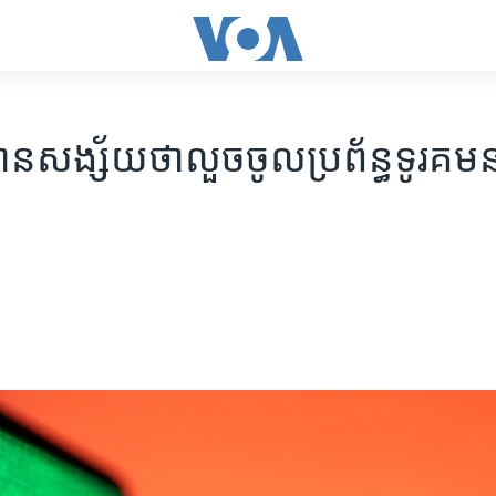
បាន​សង្ស័យ​ថា​លួច​ចូល​ប្រព័ន្ធ​ទូរគម