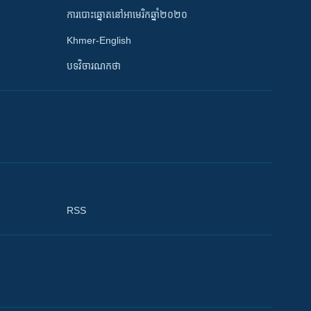
ការបោះឆ្នោតនៅអាមេរិកឆ្នាំ២០២០
Khmer-English
បទវិចារណកថា
RSS