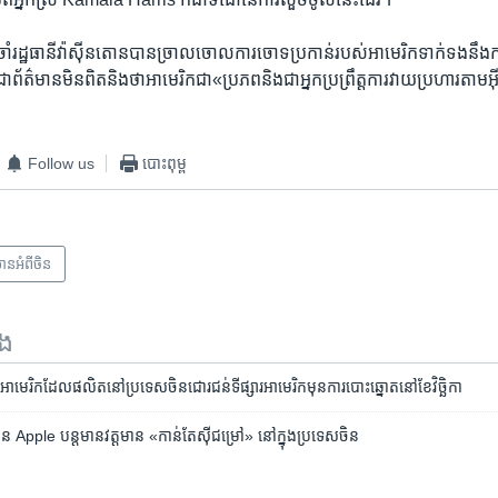
​ប្រចាំ​រដ្ឋធានី​វ៉ាស៊ីនតោន​បាន​ច្រាលចោល​ការ​ចោទប្រកាន់​របស់​អាមេរិក​ទាក់ទង​នឹង​
​ព័ត៌មាន​មិន​ពិត​និង​ថា​អាមេរិក​ជា​«‍ប្រភព​និង​ជា​អ្នក​ប្រព្រឹត្ត​ការ​វាយប្រហារ​តាម​អ
Follow us
បោះពុម្ព
មានអំពី​ចិន
ទង
​អាមេរិក​ដែល​ផលិត​នៅ​ប្រទេស​ចិន​ជោរជន់​ទីផ្សារ​អាមេរិក​មុន​ការ​បោះឆ្នោត​នៅ​ខែ​វិច្ឆិកា
រុមហ៊ុន Apple បន្ត​មាន​វត្ត​មាន «កាន់តែ​ស៊ី​ជម្រៅ» នៅ​ក្នុង​ប្រទេស​ចិន