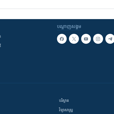
បណ្តាញ​សង្គម
ក
ី
បរិស្ថាន
វិទ្យាសាស្រ្ត