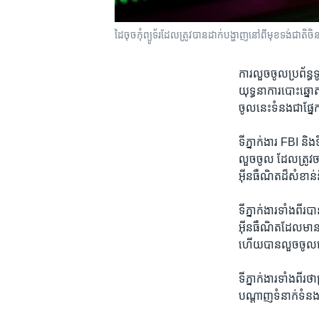
ដៃចុចកុំព្យូទ័រដែលត្រូវបានដាក់បង្ហាញនៅពីមុខទង់ជាត
ការ​លួច​ចូល​ប្រព័ន្
យុទ្ធនាការ​បោះឆ្នោត
ចូល​នេះ​ទំនង​ជា​ផ្ន
​ទីភ្នាក់ងារ FBI និង​
លួច​ចូល ដែល​ត្រូវ​ចា
អ៊ីនធឺណិត​ដ៏​សំខាន់​
​ទីភ្នាក់ងារ​ទាំង​ពីរ
អ៊ីនធឺណិត​ដែល​មាន​
ហើយ​បាន​លួច​ចូល​ទៅ​
ទីភ្នាក់ងារ​ទាំង​ពីរ
បណ្តាញ​ទំនាក់ទំនងឯ