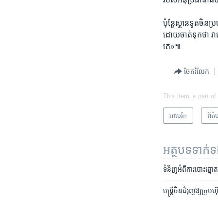
ប៉ុន្តែ​ស្ថានទូត​ចិន
ដោយ​ចាត់ទុក​ថា ​វា​ជា
គេ»៕
ចែករំលែក
This item is part of
អាមេរិក​
ព័ត៌
អត្ថបទ​ទាក់
ទំនិញ​អំពី​ការ​បោះឆ្នោត
មន្ត្រី​ចិន​ជំរុញ​ឱ្យ​ក្