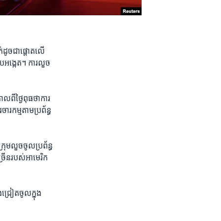
​ដូចជា​ផ្ដោត​លើ​
ើបអង្កេត។ ការ​លួច​
​ពី​ថ្ងៃ​ពុធ​ថា​ការ​
រកម្ម​តាម​ប្រព័ន្ធ​
្រុមលួច​ចូល​ប្រព័ន្ធ​
្រើន​របស់​អាមេរិក
​ជ្រៀតចូល​ក្នុង​