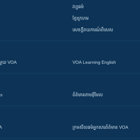
វប្បធម៌
ខ្មែរក្រហម
សេចក្តីរាយការណ៍ពិសេស
ស​​ជាមួយ VOA
VOA Learning English
ts
ព័ត៌មាន​តាម​អ៊ីមែល
OA
ក្រម​​​សីលធម៌​​​អ្នក​​​សារព័ត៌មាន VOA