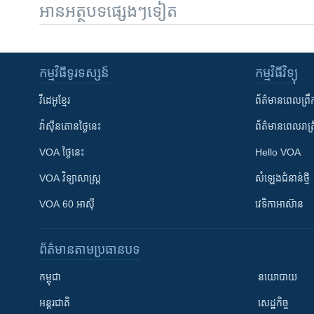
អានអត្ថបទផ្សេងៗទៀត
កម្មវិធី​ទូរទស្សន៍
កម្មវិធី​វិទ្យុ
វីដេអូ​ខ្មែរ
ព័ត៌មាន​ពេល​ព្រឹ
វ៉ាស៊ីនតោន​ថ្ងៃ​នេះ
ព័ត៌មាន​​ពេល​រាត្រ
VOA ថ្ងៃនេះ
Hello VOA
VOA ​វិទ្យាសាស្ត្រ
សំឡេង​ជំនាន់​ថ្មី
VOA 60 អាស៊ី
វេទិកា​អាស៊ាន
ព័ត៌មាន​តាមប្រធានបទ​
កម្ពុជា
នយោបាយ
អន្តរជាតិ
សេដ្ឋកិច្ច