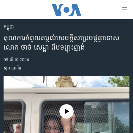
ភ្ជាប់​
ទៅ​
គេហទំព័រ​
កម្ពុជា
កម្ពុជា
ទាក់ទង
តុលាការ​កំពូល​តម្កល់​សេចក្តី​សម្រេច​ផ្តន្ទា​ទោស​
រំលង​
អន្តរជាតិ
លោក ​ថាច់ សេដ្ឋា ​ពី​បទ​ញុះញង់
និង​
អាមេរិក
ចូល​
09 សីហា 2024
ទៅ​​
ចិន
ស៊ុន ណារិន
ទំព័រ​
ហេឡូវីអូអេ
ព័ត៌មាន​​
តែ​
កម្ពុជាច្នៃប្រតិដ្ឋ
ម្តង
ព្រឹត្តិការណ៍ព័ត៌មាន
រំលង​
និង​
ទូរទស្សន៍ / វីដេអូ​
No media source currently available
ចូល​
វិទ្យុ / ផតខាសថ៍
ទៅ​
ទំព័រ​
កម្មវិធីទាំងអស់