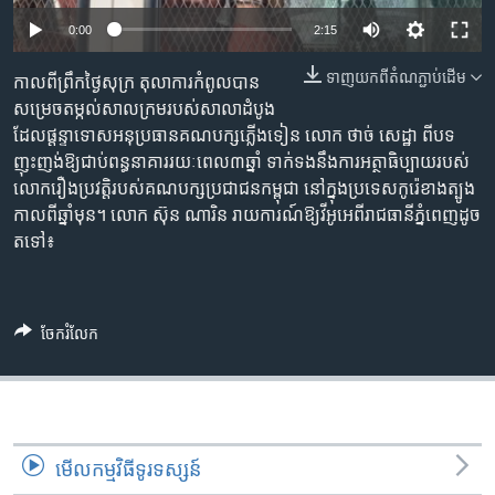
រចនា
សម្ព័ន្ធ​
0:00
2:15
Khmer English
រំលង​
ទាញ​យក​ពី​តំណភ្ជាប់​ដើម
កាល​ពី​ព្រឹក​ថ្ងៃ​សុក្រ ​តុលាការ​កំពូល​បាន​
និង​
បណ្តាញ​សង្គម
សម្រេច​តម្កល់​សាលក្រម​របស់​សាលា​ដំបូង​
ចូល​
ដែល​ផ្តន្ទា​ទោស​អនុ​ប្រធាន​គណបក្ស​ភ្លើងទៀន​ លោក​ ថាច់ ​សេដ្ឋា​ ពី​បទ​
ទៅ​
ញុះញង់​ឱ្យ​ជាប់​ពន្ធនាគារ​រយៈ​ពេល​៣​ឆ្នាំ ​ទាក់ទង​នឹង​ការ​អត្ថាធិប្បាយ​របស់​
កាន់​
លោក​រឿង​ប្រវត្តិ​របស់​គណបក្ស​ប្រជាជន​កម្ពុជា​ នៅ​ក្នុង​ប្រទេស​កូរ៉េ​ខាងត្បូង​
ទំព័រ​
ភាសា
កាល​ពី​ឆ្នាំ​មុន។ លោក​ ស៊ុន ណារិន ​រាយ​ការណ៍​ឱ្យ​វីអូអេ​ពី​រាជធានី​ភ្នំពេញ​ដូច​
ស្វែង​
ត​ទៅ៖
រក
ចែករំលែក
មើល​កម្មវិធី​ទូរទស្សន៍