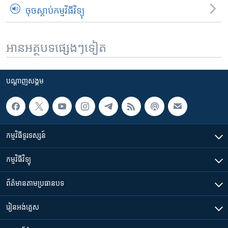
ចុចស្តាប់កម្មវិធីវិទ្យុ
អានអត្ថបទផ្សេងៗទៀត
បណ្តាញ​សង្គម
កម្មវិធី​ទូរទស្សន៍
កម្មវិធី​វិទ្យុ
ព័ត៌មាន​តាមប្រធានបទ​
រៀន​​អង់គ្លេស