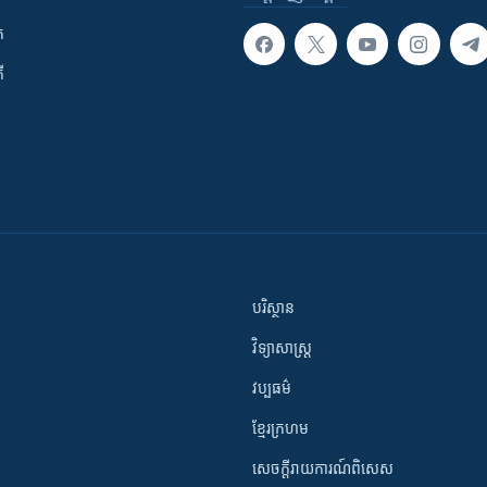
ក
ី
បរិស្ថាន
វិទ្យាសាស្រ្ត
វប្បធម៌
ខ្មែរក្រហម
សេចក្តីរាយការណ៍ពិសេស