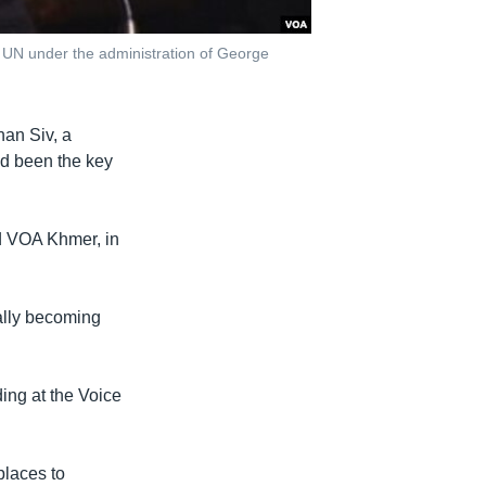
UN under the administration of George
han Siv, a
d been the key
ld VOA Khmer, in
ally becoming
ing at the Voice
places to