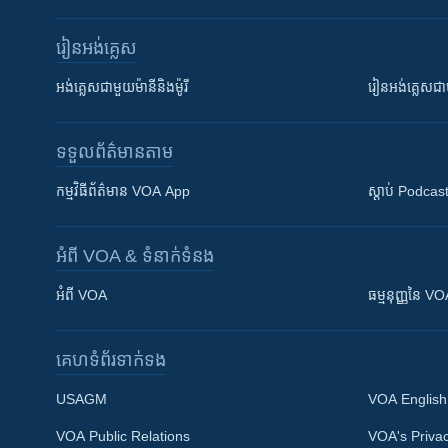
រៀន​​អង់គ្លេស
អង់គ្លេស​ជាមួយ​ម៉ានី​និង​ម៉ូរី
រៀន​​​​​​អង់គ្លេ
ទទួល​ព័ត៌មាន​តាម
កម្មវិធី​ព័ត៌មាន VOA App
ស្តាប់ Podcas
អំពី​ VOA & ទំនាក់ទំនង
អំពី​ VOA
ធម្មនុញ្ញ​នៃ V
គេហទំព័រ​​ទាក់ទង
USAGM
VOA English
VOA Public Relations
VOA's Privac