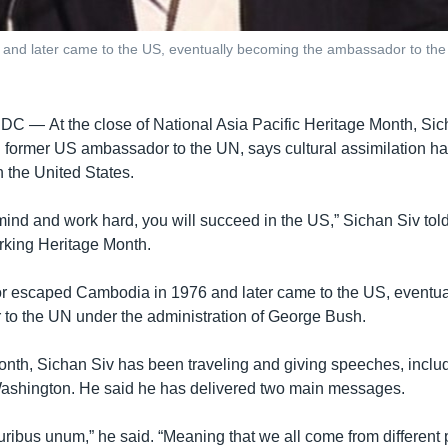
d later came to the US, eventually becoming the ambassador to the 
 DC —
At the close of National Asia Pacific Heritage Month, Sic
ormer US ambassador to the UN, says cultural assimilation ha
n the United States.
r mind and work hard, you will succeed in the US,” Sichan Siv to
rking Heritage Month.
 escaped Cambodia in 1976 and later came to the US, eventu
to the UN under the administration of George Bush.
onth, Sichan Siv has been traveling and giving speeches, includ
Washington. He said he has delivered two main messages.
pluribus unum,” he said. “Meaning that we all come from different 