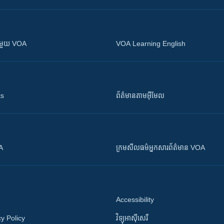
ស​​ជាមួយ VOA
VOA Learning English
ts
ព័ត៌មាន​តាម​អ៊ីមែល
OA
ក្រម​​​សីលធម៌​​​អ្នក​​​សារព័ត៌មាន VOA
Accessibility
y Policy
វិទ្យុ​អាស៊ី​សេរី