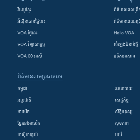
វីដេអូ​ខ្មែរ
ព័ត៌មាន​ពេល​ព្រឹ
វ៉ាស៊ីនតោន​ថ្ងៃ​នេះ
ព័ត៌មាន​​ពេល​រាត្រ
VOA ថ្ងៃនេះ
Hello VOA
VOA ​វិទ្យាសាស្ត្រ
សំឡេង​ជំនាន់​ថ្មី
VOA 60 អាស៊ី
វេទិកា​អាស៊ាន
ព័ត៌មាន​តាមប្រធានបទ​
កម្ពុជា
នយោបាយ
អន្តរជាតិ
សេដ្ឋកិច្ច
អាមេរិក
សិទ្ធិមនុស្ស
ខ្មែរ​នៅអាមេរិក
សុខភាព
អាស៊ីអាគ្នេយ៍
អប់រំ