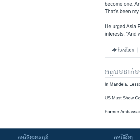
become one. And
That’s been my
He urged Asia Pa
interests. “And 
ចែករំលែក
អត្ថបទ​ទាក់
In Mandela, Less
US Must Show Co
Former Ambassad
កម្មវិធី​ទូរទស្សន៍
កម្មវិធី​វិទ្យុ