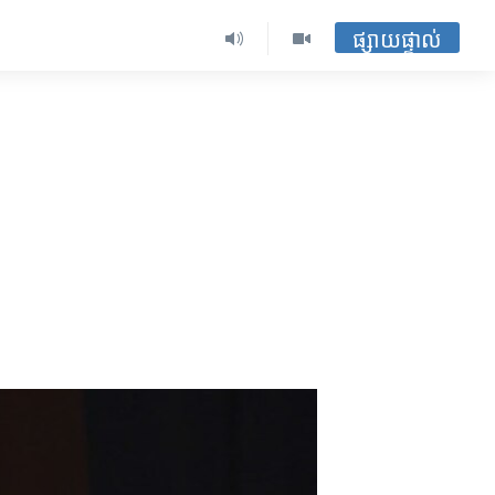
ផ្សាយផ្ទាល់