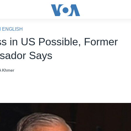
N ENGLISH
s in US Possible, Former
sador Says
 Khmer