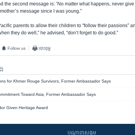
 the second message is: ‘No matter what happens, never give 
 mother’s message since I was young.”
cific parents to allow their children to “follow their passions” a
when they do well,” he advised, “don’t forget to do good.”
Follow us
បោះពុម្ព
ទង
ons for Khmer Rouge Survivors, Former Ambassador Says
mmitment Toward Asia, Former Ambassador Says
or Given Heritage Award
បណ្តាញ​សង្គម