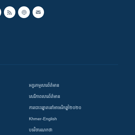
អក្ខរកម្មសារព័ត៌មាន
សេរីភាពសារព័ត៌មាន
ការបោះឆ្នោតនៅអាមេរិកឆ្នាំ២០២០
Khmer-English
បទវិចារណកថា