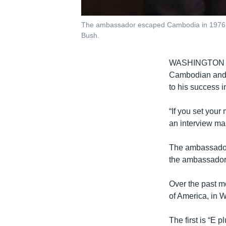
The ambassador escaped Cambodia in 1976 an
Bush.
WASHINGTON
Cambodian and f
to his success i
“If you set you
an interview ma
The ambassador
the ambassador 
Over the past m
of America, in 
The first is “E 