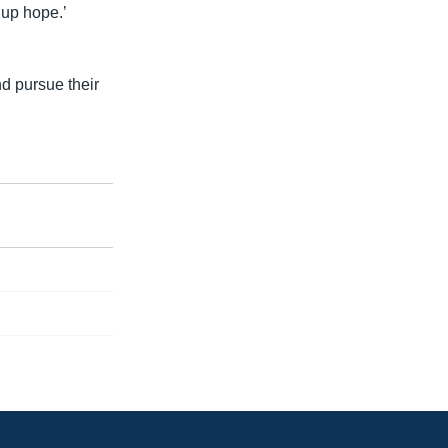
up hope.’
nd pursue their