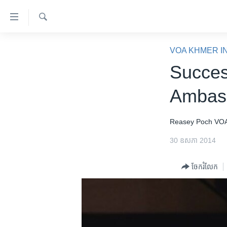
ភ្ជាប់​
ទៅ​
គេហទំព័រ​
ស្វែង​
កម្ពុជា
រក
VOA KHMER I
ទាក់ទង
អន្តរជាតិ
Succes
រំលង​
និង​
អាមេរិក
Ambas
ចូល​
ចិន
ទៅ​​
ទំព័រ​
ហេឡូវីអូអេ
Reasey Poch
VOA
ព័ត៌មាន​​
កម្ពុជាច្នៃប្រតិដ្ឋ
30 ឧសភា 2014
តែ​
ម្តង
ព្រឹត្តិការណ៍ព័ត៌មាន
ចែករំលែក
រំលង​
ទូរទស្សន៍ / វីដេអូ​
និង​
ចូល​
វិទ្យុ / ផតខាសថ៍
ទៅ​
កម្មវិធីទាំងអស់
ទំព័រ​