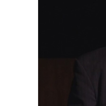
រចនា
សម្ព័ន្ធ​
រំលង​
និង​
ចូល​
ទៅ​
កាន់​
ទំព័រ​
ស្វែង​
រក