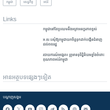
កម្ពុជា
សេដ្ឋកិច្ច
អប់រំ
Links
កម្ពុជា​នៅ​តែ​ប្រឈម​នឹង​អត្រា​អនក្ខរភាព​ខ្ពស់
អ.ស.ប​សុំ​ឱ្យ​កម្ពុជា​យក​ចិត្ត​ទុកដាក់​បង្កើន​ជំនាញ​
ដល់​ពលរដ្ឋ
របាយការណ៍​អង្កេត៖ គ្រូ​មាន​ទុទិដ្ឋិនិយម​ខ្លាំង​​ចំពោះ​
គុណភាព​អប់រំ​កម្ពុជា
អានអត្ថបទផ្សេងៗទៀត
បណ្តាញ​សង្គម