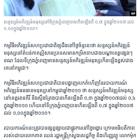
រចនា
សម្ព័ន្ធ​
Khmer English
រំលង​
សន្ទស្សន៍​អភិវឌ្ឍន៍​មនុស្ស​នៅ​​ទី​ក្រុង​ភ្នំពេញ​បាន​កើន​ឡើង​ពី​ ០,៧ ​ក្នុង​ឆ្នាំ​២០០៧​ ដល់​
និង​
បណ្តាញ​សង្គម
១,០០​ក្នុង​ឆ្នាំ​២០១០។
ចូល​
ទៅ​
កម្មវិធី​អភិវឌ្ឍន៍​សហប្រជាជាតិ​ឲ្យ​ដឹង​នៅ​ថ្ងៃ​ច័ន្ទ​នេះ​ថា ​សន្ទស្សន៍​អភិវឌ្ឍន៍​
កាន់​
មនុស្ស​នៅ​តំបន់​ភាគ​ឦសាន​ប្រទេស​មាន​កម្រិត​ទាប​ជាង​បណ្តា​ខេត្ត​ផ្សេងៗ​
ទំព័រ​
ភាសា
ខណៈ​ដែល​ទីក្រុង​ភ្នំពេញ​មាន​សន្ទស្សន៍​អភិវឌ្ឍន៍​មនុស្ស​កើន​ឡើង​ខ្ពស់​ជាង​
ស្វែង​
គេ​នៅ​កម្ពុជា។
រក
កម្មវិធី​អភិវឌ្ឍន៍​សហប្រជាជាតិ​បាន​បង្ហាញ​របក​គំហើញ​នៃ​របាយការណ៍​
អភិវឌ្ឍន៍​ធនធាន​មនុស្ស​នៅ​កម្ពុជា​ឆ្នាំ​២០១១​ ថា​ សន្ទស្សន៍​អភិវឌ្ឍន៍​មនុស្ស​
នៅ​ខេត្ត​រតនគីរី​ និង​ស្ទឹងត្រែង​បាន​កើន​ឡើង​ពី​ ០,៣ ក្នុង​ឆ្នាំ​២០០៧​ដល់​ ០,៤
ក្នុង​ឆ្នាំ​២០១០​ ហើយ​នៅ​ទី​ក្រុង​ភ្នំពេញ​បាន​កើន​ឡើង​ពី​ ០,៧ ​ក្នុង​ឆ្នាំ​២០០៧​
ដល់​ ១,០០​ក្នុង​ឆ្នាំ​២០១០។
របាយការណ៍​នេះ​ត្រូវ​បាន​ផ្សព្វផ្សាយ​ជា​ផ្លូវ​ការ​នៅ​ថ្ងៃ​អង្គារ​ ក្រោម​អធិបតីភាព​
របស់​ដោយ​លោក​គាត​ ឈន់ ​រដ្ឋមន្ត្រី​ក្រសួង​សេដ្ឋកិច្ច​ និង​ហិរញ្ញវត្ថុ​ លោក​ម៉ុក