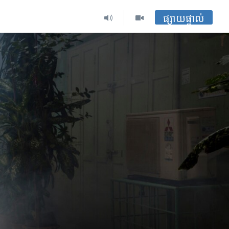
ផ្សាយផ្ទាល់