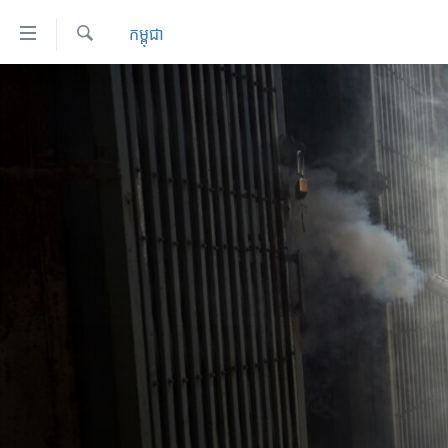
ភ្ជាប់​
កម្ពុជា
ទៅ​
គេហទំព័រ​
ស្វែង​
កម្ពុជា
រក
ទាក់ទង
អន្តរជាតិ
រំលង​
និង​
អាមេរិក
ចូល​
ចិន
ទៅ​​
ទំព័រ​
ហេឡូវីអូអេ
ព័ត៌មាន​​
កម្ពុជាច្នៃប្រតិដ្ឋ
តែ​
ម្តង
ព្រឹត្តិការណ៍ព័ត៌មាន
រំលង​
ទូរទស្សន៍ / វីដេអូ​
និង​
ចូល​
វិទ្យុ / ផតខាសថ៍
ទៅ​
កម្មវិធីទាំងអស់
ទំព័រ​