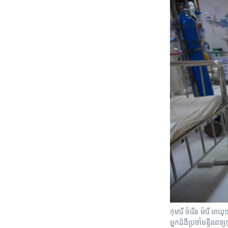
កុមារី ចំរើន ម៉ារី អ
អ្នកជំងឺប្រចាំមន្ទីរពេ