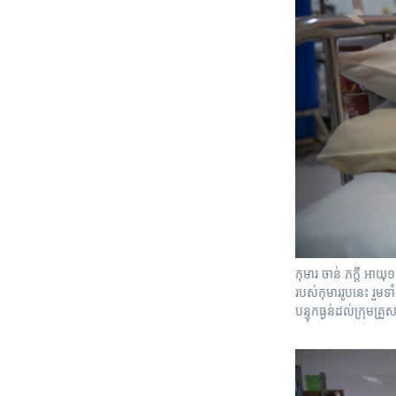
កុមារ ចាន់ ភក្តី អាយុ
របស់កុមាររូបនេះ រួមទ
បន្ទុកធ្ងន់ដល់ក្រុមគ្