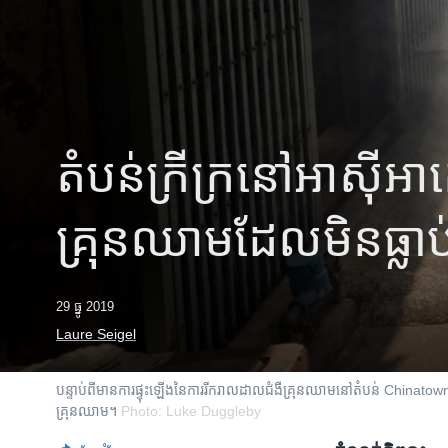
រចនា
សម្ព័ន្ធ​
រំលង​
និង​
ចូល​
ទៅ​
កាន់​
តំបន់​ក្រីក្រ​នៅ​អាស៊ីអា
ទំព័រ​
ស្វែង​
រក
គ្រុនឈាម​ដែល​មិន​ធ្លាប់
29 ធ្នូ 2019
Laure Seigel
បន្ទាប់ពីមានការផ្ទុះឡើងនៃការរីករាលដាលជំងឺគ្រុនឈាមនៅតំបន់ Chinatown ក្
គ្រុនឈាម។
Photo: Luke Duggleby