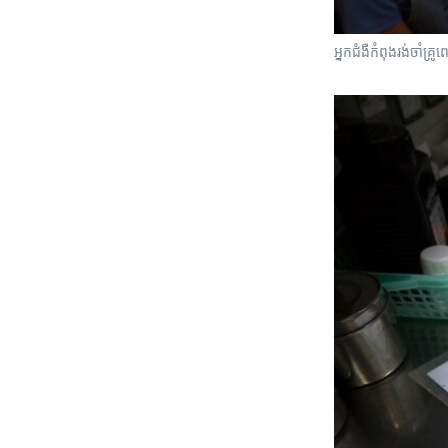
អ្នកជំងឺកំពុងរង់ចាំគ្រ