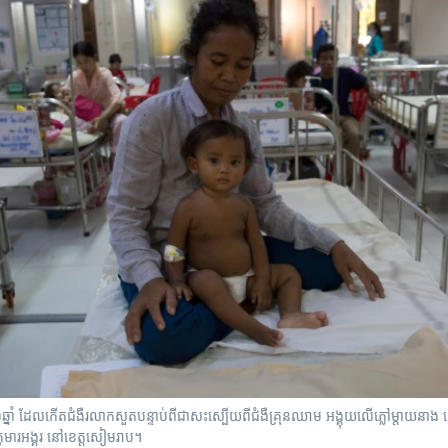
ាយុ១ឆ្នាំ ដែលកើតជំងឺរលាកសួតបន្ទាប់ពីជាសះស្បើយពីជំងឺគ្រុនឈាម អង្គុយលើភ្លៅម្តាយនាង 
ទ្យកុមារអង្គរ នៅខេត្តសៀមរាប។