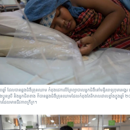
១០ឆ្នាំ ដែលបានឆ្លងជំងឺគ្រុនឈាម កំពុងដេកលើគ្រែព្យាបាលអ្នកជំងឺនៅមន្ទីរពេទ្យកុមារអង្គ
ាំងប្អូនស្រី និងអ្នកជិតខាង ក៏បានឆ្លងជំងឺគ្រុនឈាមដែលកំពុងតែរីករាលដាលខ្លាំងក្នុងឆ្នា
រួសារដែលមានជីវភាពក្រីក្រ។