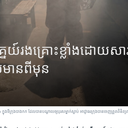
គ្នេយ៍​រងគ្រោះ​ខ្លាំង​ដោយសា
​មាន​ពី​មុន
នុងទីក្រុងបាងកក ដែលបានបណ្តាលឲ្យបុរសម្នាក់ស្លាប់ អាជ្ញាធរក្រុងបានចេញត្រួតពិនិត្យត