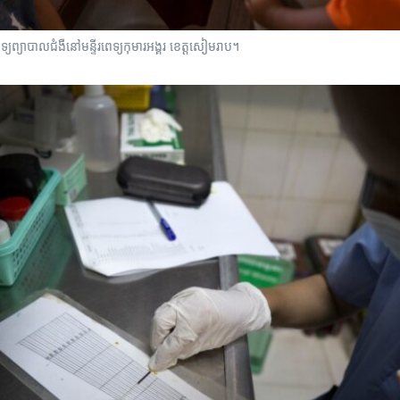
ូពេទ្យព្យាបាលជំងឺនៅមន្ទីរពេទ្យកុមារអង្គរ ខេត្តសៀមរាប។