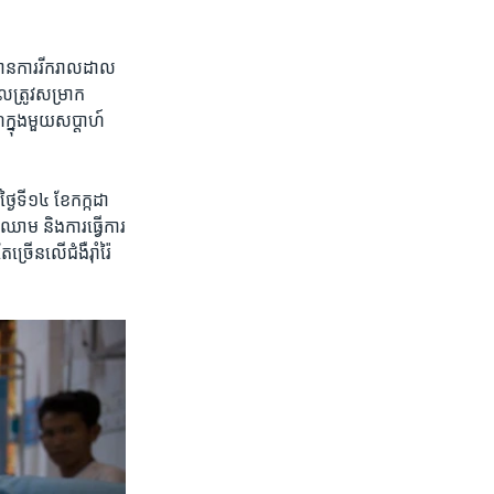
​មាន​ការ​រីករាលដាល​
​ត្រូវ​សម្រាក​
ក្នុង​មួយ​សប្តាហ៍
​ថ្ងៃទី១៤ ខែកក្កដា
ឈាម និង​ការ​ធ្វើ​ការ​
រើន​លើ​ជំងឺរ៉ាំរ៉ៃ​