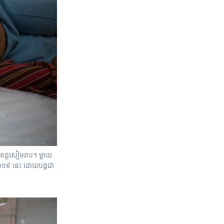
រ ខេត្តសៀមរាប។ ម្តាយ
ំ ២០១៩ នេះ ដោយបង្កជា