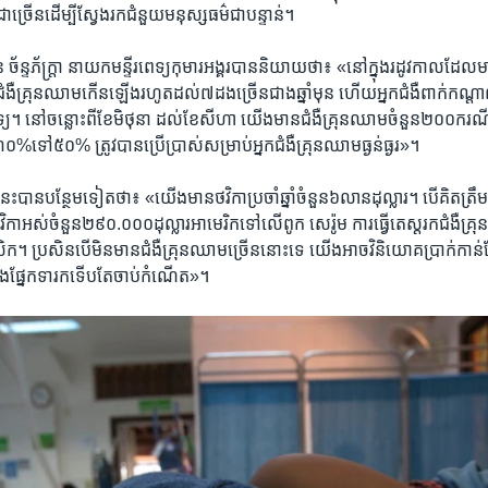
​ជាច្រើន​ដើម្បី​ស្វែងរក​ជំនួយ​មនុស្សធម៌​ជា​បន្ទាន់។
 ច័ន្ទភ័ក្ត្រា នាយក​មន្ទីរពេទ្យ​កុមារ​អង្គរ​បាន​និយាយ​ថា៖ «នៅ​ក្នុង​រដូវកាល​ដែល
 ជំងឺ​គ្រុនឈាម​កើន​ឡើង​រហូត​ដល់៧​ដង​ច្រើន​ជាង​ឆ្នាំ​មុន ហើយ​អ្នក​ជំងឺ​ពាក់​កណ្តាល
ទ្យ។ នៅ​ចន្លោះ​ពី​ខែ​មិថុនា ដល់​ខែ​សីហា​ យើង​មាន​ជំងឺ​គ្រុនឈាម​ចំនួន​២០០​ករណី​
​ទៅ​៥០%​ ត្រូវ​បានប្រើប្រាស់​សម្រាប់​អ្នក​ជំងឺ​គ្រុនឈាម​ធ្ងន់ធ្ងរ»។
េះ​បាន​បន្ថែម​ទៀត​ថា៖ «យើង​មាន​ថវិកា​ប្រចាំឆ្នាំ​ចំនួន៦​លាន​ដុល្លារ។​ បើ​គិត​ត្រឹម
អស់​ចំនួន​២៩០.០០០​ដុល្លារ​អាមេរិក​ទៅ​លើ​ពូក សេរ៉ូម ការ​ធ្វើ​តេស្ត​រក​ជំងឺ​គ្រុន​
ិក។ ប្រសិនបើ​មិន​មាន​ជំងឺ​គ្រុនឈាម​ច្រើន​នោះ​ទេ ​យើង​អាច​វិនិយោគ​ប្រាក់​កាន់​តែ​ច្
 ​និង​ផ្នែក​ទារក​ទើប​តែ​ចាប់​កំណើត»។