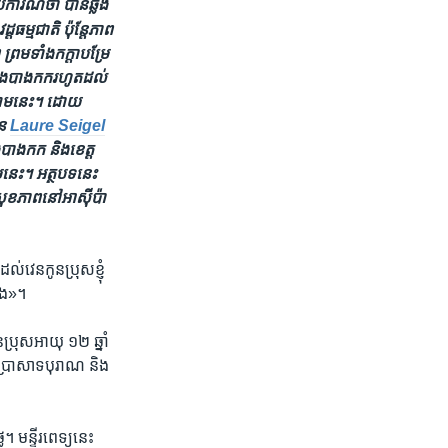
ាយការណ៍​ថា បាន​ឆ្លង​
​ធម្មជាតិ ប៉ុន្តែភាព​
្រម​ទាំង​កក្តា​បម្រែ
រុង​បាងកក​រហូត​ដល់​
នឈាម​នេះ។ ដោយ​
ន​
Laure Seigel
​បាងកក និង​ខេត្ត​
​នេះ។ អត្ថបទ​នេះ​
សុខភាព​នៅ​អាស៊ី​ប៉ា
​វេន​កូន​ប្រុស​ខ្ញុំ​
ាំង»។
​ប្រុស​អាយុ ១២ ឆ្នាំ​
យ​ប្រាសាទ​បុរាណ និង​
។ មន្ទីរពេទ្យ​នេះ​