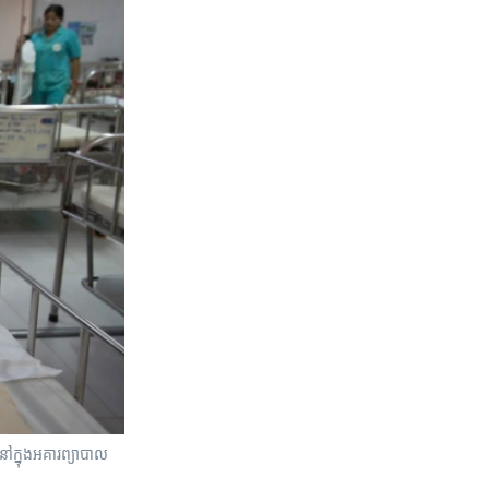
នៅក្នុងអគារព្យាបាល