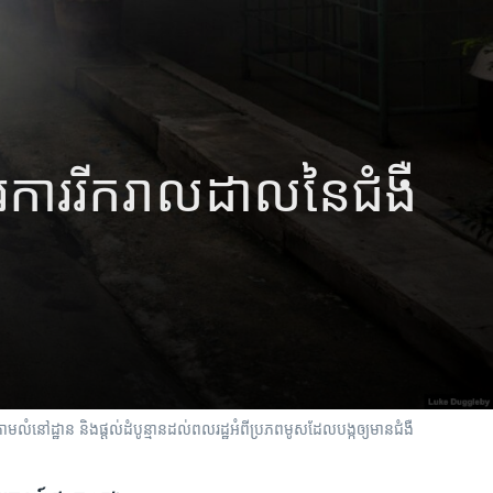
រ​ការ​រីករាលដាល​នៃ​ជំងឺ​
ាមលំនៅដ្ឋាន និងផ្តល់ដំបូន្មានដល់ពលរដ្ឋអំពីប្រភពមូសដែលបង្កឲ្យមានជំងឺ