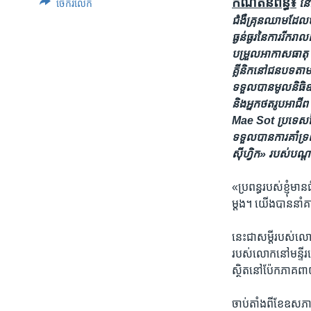
កំណត់​និពន្ធ៖
នៅ
ចែករំលែក
ជំងឺ​គ្រុនឈាម​ដែល​បណ
ធ្ងន់ធ្ងរ​នៃ​ការ​រីក
បម្រួល​អាកាសធាតុ និ
គ្លីនិក​នៅ​ជនបទ​តាម
ទទួល​បាន​មូលនិធិ​
និង​អ្នក​ថតរូប​អាជីព
Mae Sot ប្រទេស​ថៃ ដ
ទទួល​បាន​ការ​គាំទ្រ​
ស៊ីហ្វិក» របស់​បណ
«ប្រពន្ធ​របស់​ខ្ញុំ​មា
ម្តង។ យើង​បាន​នាំ​គាត
នេះ​ជា​សម្តី​របស់​លោក
របស់​លោក​នៅ​មន្ទីរព
ស្ថិត​នៅ​ប៉ែក​ភាគ​ពា
ចាប់​តាំងពី​ខែ​ឧសភា​ម