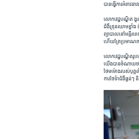
បាន​ធ្វើ​ការ​អំពាវនាវ
លោក​វេជ្ជបណ្ឌិត ងួន
ជំងឺ​គ្រុនឈាម​ខ្លាំង
ព្យាបាល​នៅ​មន្ទីរពេ
ហើយ​គ្រែ​ប្រមាណ​៣០%
លោក​វេជ្ជបណ្ឌិត​រូបន
យើង​បាន​ចំណាយ​ថវិកា​
ថែម​ម៉ោង​របស់​បុគ្គល
ការ​ថែទំា​ជំងឺ​ធ្ងន់ៗ