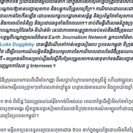
​ឆ្នាំ២០១៩ ប្រជាជន​ជាង​មួយ​លាន​នាក់ នៅ​ក្នុង​តំបន់​អាស៊ីអាគ្នេយ៍​ត្រូវ​បាន​គេ​រ
្តាល​ឱ្យ​មាន​បញ្ហា​សុខភាព​ និង​បន្ទុក​លើ​គ្រួសារ​ក្រីក្រ។ ការ​រីករាលដាល​នេះ​ជា​វដ្ត
​រាលដាល​កាន់​តែ​កើន​ឡើង ដោយសារ​កង្វះ​ហេដ្ឋារចនាសម្ព័ន្ធ និង​ប្រព័ន្ធ​ថែទាំ​សុខភាព ព
ង​ការ​ចល័ត​ទំនិញ និង​ប្រជាជន​ទូទាំង​ពិភពលោក។ ចាប់​ពី​មន្ទីរ​ពិសោធន៍​ក្នុង​ក្
​បណ្តោយ​ព្រំដែន​ថៃ-មីយ៉ាន់ម៉ា នេះ​ជា​ភាព​អាសន្ន​ក្នុង​ការ​ទប់ទល់​នឹង​ជំងឺ​គ្រុ
ឧបត្ថម្ភ​ពី​បណ្តាញ​សារព័ត៌មាន Earth Journalism Network អ្នក​យក​ព័ត៌មា
Luke Duggleby
បាន​ធ្វើដំណើរ​ទៅកាន់​ខេត្តសៀមរាប ប្រទេស​កម្ពុជា ទីក្រុង
ើម្បី​រាយការណ៍​លម្អិត​និង​ផ្តិត​យក​រូបភាព​នៃ​ការ​រីករាលដាល​នៃ​ជំងឺ​គ្រុនឈាម
ពី «គម្រោង​ថវិកា​សម្រាប់​រឿងរ៉ាវ​ស្តីពី​បម្រែបម្រួល​អាកាសធាតុ​ទាក់ទង​នឹង​បញ្ហា​
្តាញ​អ្នក​កាសែត ឬ Internews។
ន​ជំងឺ​គ្រុនឈាម​កាល​ពី​ដើម​ខែ​កញ្ញា ពីរ​សប្តាហ៍​ក្រោយ​មក​កូនស្រី​ខ្ញុំ ហើយ​ឥឡូវ​នេះ​ដល់
់​មក​មន្ទីរពេទ្យ​ភ្លាមៗ​នៅ​ពេល​គាត់​ក្តៅ​ខ្លួន បន្ទោរបង់​មាន​ឈាម ​និង​ក្អួត​យ៉ាង​ខ្ល
 ចាន់ ពិសិដ្ឋ ដែល​ត្រូវ​ឈប់​រត់​រ៉ឺម៉ក​កង់​បី​អស់​រយៈពេល​៣ថ្ងៃ​ដើម្បី​មើល​ថែទាំ​កូន
េទ្យ​កុមារ​អង្គរ​ ស្ថិត​ក្នុង​ខេត្ត​សៀមរាប​ដែល​ជា​ទីក្រុង​ទេសចរណ៍​សម្បូរ​ទៅ​ដោ
យព្យ​នៃ​ប្រទេស​កម្ពុជា។
ក មន្ទីរពេទ្យ​នេះ​ទទួល​ព្យាបាល​កុមារ​ជាង​ ៥០០ ​នាក់​ក្នុង​មួយ​ថ្ងៃ​ដោយ​មិន​គិត​ថ្លៃ