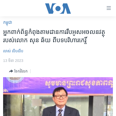
ភ្ជាប់​
ទៅ​
គេហទំព័រ​
កម្ពុជា
កម្ពុជា
ទាក់ទង
អ្នកពាក់ព័ន្ធ​កំពុង​តាមដាន​​​​ការរឹបអូស​អចលនវត្ថុ​
រំលង​
អន្តរជាតិ
របស់​លោក សុន ឆ័យ ពី​បទ​បរិហារកេរ្តិ៍
និង​
អាមេរិក
ចូល​
លាស់ លីបលីប
ទៅ​​
ចិន
ទំព័រ​
13 មីនា 2023
ហេឡូវីអូអេ
ព័ត៌មាន​​
ចែករំលែក
តែ​
កម្ពុជាច្នៃប្រតិដ្ឋ
ម្តង
ព្រឹត្តិការណ៍ព័ត៌មាន
រំលង​
និង​
ទូរទស្សន៍ / វីដេអូ​
ចូល​
វិទ្យុ / ផតខាសថ៍
ទៅ​
ទំព័រ​
កម្មវិធីទាំងអស់