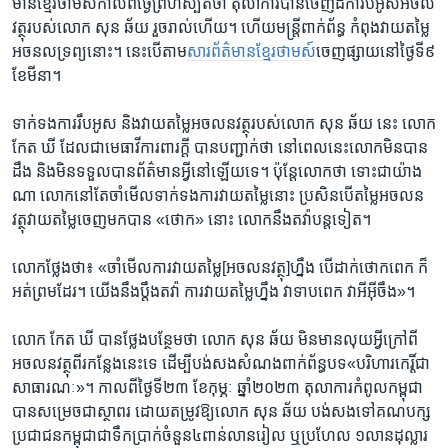
មានខ្មែរ​ថាមស៍​កាលពីថ្ងៃ​ព្រហស្បតិ៍ថា​ តុលាការ​បាន​ចេញ​ដីកា​រឹប​អូសអចល​
វត្ថុ​របស់លោក សុន ឆ័យ​ រួច​រាល់​ហើយ។ ​ហើយ​មន្ត្រី​ពាក់​ព័ន្ធ​ កំពុងវាយ​តម្លៃ​
អចនល​ទ្រព្យ​នោះ។​ នេះ​បើ​តា​ម​
សារ​ព័ត៌​មានខ្មែរ​ថាមស៍​
ចេញ​ផ្សាយ​នៅ​ថ្ងៃ​ទី​៩
ខែ​មីនា។
​ទាក់​ទង​កា​ររឹបអូស​ និងវាយ​តម្លៃ​អចលន​វត្ថុ​របស់​លោក សុន ឆ័យ នេះ លោក
កែត ឃី ​ដែលជា​មេធាវី​ការ​ពារ​ក្តី​ បាន​បញ្ជាក់​ថា នៅពេល​នេះ​លោក​មិន​បាន​
ដឹង និងមិន​ទទួល​បានព័ត៌​មា​នអ្វី​នៅ​ឡើយ​ទេ​។ ប៉ុន្តែ​លោក​ថា ទោះជា​យ៉ាង​
ណា ​លោក​នៅតែ​ចាំ​មើល​ទាក់​ទង​ការ​វាយ​តម្លៃ​នោះ ប្រសិន​បើ​តម្លៃ​អចល​ន
វត្ថុវាយ​តម្លៃ​ចេញ​មក​បាន​ «​ថោក» ​នោះ លោក​នឹង​តវ៉ា​បន្ត​ទៀត​។
​លោកថ្លែងថា៖ ​«ចាំ​មើល​ការ​វាយ​តម្លៃ​[អចលនវត្ថុ​]ហ្នឹង បើ​ដាក់​ថោក​ពេក​ ក៏​
អត់​ព្រម​ដែរ​។ យើង​នឹង​ប្តឹង​តវ៉ា ​ការ​វាយ​តម្លៃ​ហ្នឹង វា​ទាប​ពេក វា​អី​អ៊ីចឹង​»។
​លោក កែត ឃី ​បាន​ថ្លែង​បន្ថែម​ថា ​លោក សុន ឆ័យ ​មិន​មាន​លុយអ្វី​ក្រៅ​ពី​
អចល​នវត្ថុពីរ​កន្លែង​នេះ​ទេ ​ដើម្បី​បង់​សង​សំណងពាក់​ព័ន្ធ​បទ«បរិហារ​កេរ្តិ៍ជា​
សាធារណៈ»។ ​កាល​ពីថ្ងៃ​ទី​២៣​ ខែ​កុម្ភៈ ឆ្នាំ​២០២៣ តុលាការ​កំពូល​កម្ពុជា​
បា​ន​សម្រេច​ជា​ស្ថាពរ ដោយ​តម្រូវ​ឱ្យ​លោក សុន ឆ័យ បង់​សង​ទៅគណ​បក្ស​
ប្រជា​ជន​កម្ពុជា​ជាទឹក​ប្រាក់​ចំនួន៤​ពាន់​លាន​រៀល ឬ​ប្រហែល​ ១លាន​ដុល្លារ​