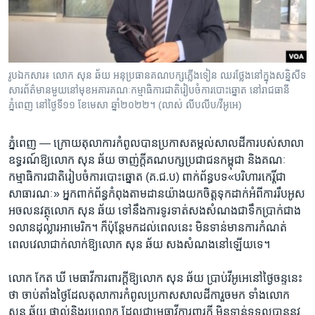
រចនា
សម្ព័ន្ធ​
Khmer English
រំលង​
និង​
បណ្តាញ​សង្គម
ចូល​
រូបឯកសារ៖ លោក សុន ឆ័យ អនុប្រធានគណបក្សភ្លើងទៀន ឈរថ្លែងនៅ​ក្នុង​សន្និសីទ
ទៅ​
សារព័ត៌មានមួយ​នៅមុខអគារគណៈកម្មាធិការជាតិ​រៀបចំការបោះឆ្នោត នៅរាជធានី
កាន់​
ភ្នំពេញ នៅថ្ងៃទី១១ ខែមេសា ឆ្នាំ២០២២។ (លាស់ លីបលីប/វីអូអេ)
ទំព័រ​
ភាសា
ស្វែង​
ភ្នំពេញ —
ក្រោយតុលាការ​កំពូល​បាន​ប្រកាស​តម្កល់សាល​ដីកា​របស់​សាលា​
រក
ឧទ្ធរណ៍ឱ្យ​លោក សុន ឆ័យ ​ចាញ់​ក្តីគណ​បក្ស​ប្រជា​ជន​កម្ពុជា​ និង​គណៈ​
កម្មាធិការជាតិរៀប​ចំ​ការ​បោះ​ឆ្នោត (គ.ជ.ប) ពាក់ព័ន្ធ​បទ​«បរិហារ​កេរ្តិ៍​ជា​
សាធារណៈ​» អ្នកពាក់ព័ន្ធកំពុង​តាម​ដានយ៉ាង​យក​ចិត្ត​ទុក​ដាក់អំពី​ការ​រឹប​អូស​
អចលនវត្ថុ​លោក សុន ឆ័យ ​ទៅ​នឹង​ការ​ទូរទាត់​សង​សំណង​ជា​ទឹកប្រាក់​ជាង ​
១លាន​ដុល្លារ​អាមេ​រិក។ ក៏ប៉ុន្តែមក​ដល់​ពេល​នេះ ​មិន​ទាន់​មាន​ការ​កំណត់​
ពេល​វេលា​ជាក់​លាក់​ឱ្យ​លោក សុន ឆ័យ​ ​សង​សំណង​នៅ​ឡើយទេ​។
លោក ​កែត ឃី មេធាវី​ការ​ពារ​ក្តី​ឱ្យ​លោក ​សុន ឆ័យ ប្រាប់​វីអូអេ​នៅថ្ងៃ​ចន្ទ​នេះ​
ថា ចាប់​តាំង​ថ្ងៃ​ដែ​ល​តុលាការ​កំពូល​ប្រកាស​សាល​ដីកា​រួច​មក​ ​ទាំង​លោក​
សុន ឆ័យ ​ផ្ទាល់​និង​រូប​លោក​ ដែល​ជា​មេធាវី​ការ​ពារក្តី មិន​ទាន់ទទួល​បាន​នូវ