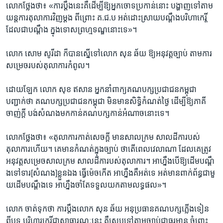
​លោក​ថ្លែង​ថា៖ ​«ការ​ប្តឹង​នេះ​គឺ​ដើម្បី​ឱ្យ​អ្នកចោទ​ប្រកាន់​នោះ បង្ហាញ​ទៅ​តាម​
យន្តការ​តុលាការ​វិញ​ម្តង​ ពីព្រោះ​ គ.ជ.ប អត់​ដោះស្រាយ​បណ្តឹង​បរិហា​កេរ្តិ៍
ដែលជា​បណ្តឹង​ ក្នុង​ទោស​ព្រហ្មទណ្ឌ​នោះទេ»។
​លោក សោម សូរីដា ក៏បានស្នើ​ទៅ​លោក សុន ឆ័យ ​ឱ្យ​អនុវត្តច្បាប់ តាម​ការ​
សម្រេច​របស់​តុលាការ​កំពូល​។
ដោយ​ឡែក លោក​ សុខ ឥសាន ​អ្នក​នាំពាក្យ​គណបក្ស​ប្រជាជន​កម្ពុជា​
បញ្ជាក់ថា គណ​បក្ស​ប្រជា​ជន​កម្ពុជា មិន​មាន​សិទ្ធិកំណត់​ថ្ងៃ​ ដើម្បី​ឱ្យ​ភាគី​
ចាញ់​ក្តី​ ​បង់​សំណង​មក​កាន់​គណ​បក្ស​កាន់​អំណាច​នោះ​ទេ​។ ​
​លោក​ថ្លែ​ងថា៖ ​«តុលាការ​កាត់​សេចក្តី មាន​សាលក្រម សាលដីការបស់
តុលាការ​ហើយ។ ​គេមាន​កំណត់​ក្នុង​ច្បាប់ ថាតើ​ពេល​វេលាណា​ ដែលគេត្រូវ​
អនុវត្ត​សម្រេច​សាល​ក្រម សាល​ដីកា​របស់​តុលាការ​។ អាហ្នឹង​បើឱ្យ​ដើម​បណ្តឹ​
ង​ទៅទារ​[សំណង​]ខ្លួន​ឯង​ ធ្វើ​ម៉េច​កើត​ អាហ្នឹង​គឺអត់​ទេ​ អត់មាន​ពាក់​ព័ន្ធជាមួ​
យ​ដើម​បណ្តឹង​ទេ​ អាហ្នឹង​ចាំតែ​ទទួល​យក​តាម​លទ្ធផល»។
​លោក​ ចាត់ទុកថា ការ​ប្តឹង​លោក ​សុន ឆ័យ អនុប្រធាន​គណបក្ស​ភ្លើងទៀន​
ពីបទ បរិហារកេរ្តិ៍​ជា​សាធារណៈនេះ​ គឺ​ស្រប​ទៅ​តាម​ច្បាប់ជា​ធរ​មាន​ ចំពោះ​