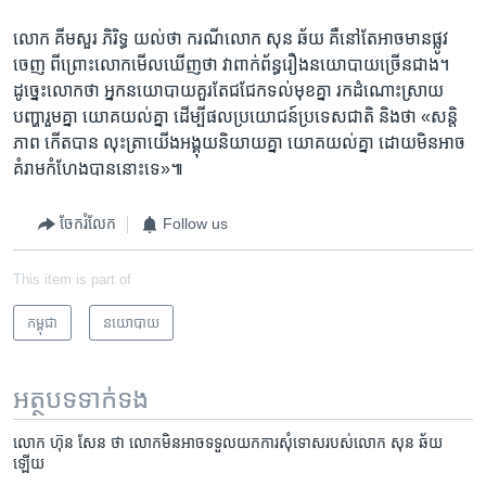
លោក គីមសួរ ភិរិទ្ធ យល់ថា ​ករណី​លោក សុន ឆ័យ គឺ​នៅ​តែអាច​មាន​ផ្លូវ​
ចេញ ពីព្រោះ​លោកមើល​ឃើញ​ថា​ វាពាក់ព័ន្ធ​រឿង​នយោ​បាយ​ច្រើន​ជាង។
ដូច្នេះ​លោក​ថា ​អ្នក​នយោ​បាយ​គួរ​តែ​ជជែក​ទល់​មុខ​គ្នា រក​ដំណោះ​ស្រាយ​
បញ្ហា​រួមគ្នា យោគ​យល់​គ្នា​ ដើម្បី​ផល​ប្រយោ​ជន៍​ប្រទេស​ជាតិ​ ​និង​ថា ​«​សន្តិ​
ភាព​ ​កើតបាន ​លុះត្រា​យើង​អង្គុយ​និយាយ​គ្នា យោគ​យល់​គ្នា ដោយ​មិន​អាច​
គំរាម​កំហែងបាននោះ​ទេ​»៕
ចែករំលែក
Follow us
This item is part of
កម្ពុជា
នយោបាយ
អត្ថបទ​ទាក់ទង
លោក ហ៊ុន សែន ថា លោក​មិន​អាច​ទទួល​យក​ការសុំទោស​របស់​លោក សុន ឆ័យ
ឡើយ