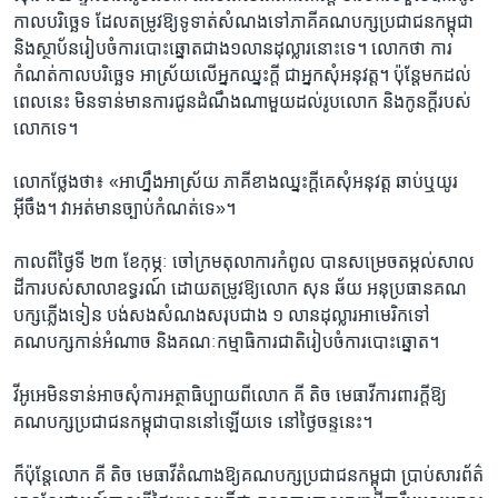
កាល​បរិច្ឆេទ ​ដែល​តម្រូវ​ឱ្យ​ទូទាត់​សំណង​ទៅ​ភាគី​គណ​បក្ស​ប្រជា​ជន​កម្ពុជា
និង​ស្ថាប័នរៀបចំការ​បោះឆ្នោត​ជាង​១​លាន​ដុល្លារ​នោះ​ទេ។ ​លោក​ថា​ កា​រ
កំណត់​កាល​បរិច្ឆេទ អាស្រ័យលើអ្នក​ឈ្នះ​ក្តី​ ជា​អ្នក​សុំ​អនុ​វត្ត។ ប៉ុន្តែ​មក​ដល់​
ពេល​នេះ មិន​ទាន់​មាន​ការ​ជូ​ន​ដំណឹង​ណា​មួយដល់​រូបលោក និង​កូនក្តី​របស់​
លោក​ទេ។
លោកថ្លែងថា៖ ​«អាហ្នឹង​អាស្រ័យ​ ភាគី​ខាង​ឈ្នះ​ក្តី​គេ​សុំ​អនុវត្ត​ ឆាប់​ឬ​យូរ​
អ៊ីចឹង​។ វាអត់​មា​នច្បាប់​កំណត់​ទេ​»​។
កាលពីថ្ងៃទី ២៣ ​ខែ​កុម្ភៈ ​ចៅក្រម​តុលាការ​កំពូល​ បា​នស​ម្រេច​តម្កល់​សាល​
ដីកា​របស់​សាលា​ឧទ្ធរណ៍​ ដោយ​តម្រូវ​ឱ្យ​លោក សុន ឆ័យ អនុ​ប្រធាន​គណ​
បក្ស​ភ្លើង​ទៀន បង់​សង​សំណង​សរុប​ជាង​ ១​ លាន​ដុល្លារ​អាមេរិក​ទៅ​
គណបក្ស​កាន់​អំណាច និង​គណៈ​កម្មាធិការ​ជាតិ​រៀបចំការ​បោះឆ្នោត។ ​
វីអូអេ​មិន​ទាន់អាច​សុំ​ការ​អត្ថាធិប្បាយពីលោក គី តិច មេធាវីការពារ​ក្តី​ឱ្យ
គណបក្ស​ប្រជាជនកម្ពុជាបាន​នៅឡើយ​ទេ នៅ​ថ្ងៃ​ចន្ទ​នេះ។
ក៏ប៉ុន្តែ​លោក ​គី តិច មេធាវី​តំណាង​ឱ្យ​គណបក្ស​ប្រជាជនកម្ពុជា ប្រាប់​សារ​ព័ត៌​