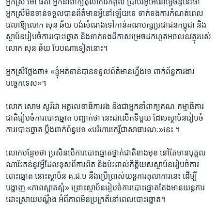
អ្នកស្រី ​ម៉ៅ ធីតា ​អ្នក​នាំ​ពាក្យ​តុលាការ​កំពូល​ ប្រាប់​វីអូអេ​នៅថ្ងៃ​ចន្ទ​នេះថា
អ្នកស្រី​មិន​ទាន់​ទទួល​បាន​ព័ត៌​មាន​អ្វី​នៅ​ឡើយ​ទេ ទាក់​ទង​ការ​កំណត់ពេល​
វេលា​ឱ្យ​លោក សុន ឆ័យ បង់​សំណងទៅកាន់​គណបក្ស​ប្រជាជន​កម្ពុជា និង​
ស្ថាប័ន​រៀបចំ​ការ​បោះឆ្នោត​ និងទាក់​ទង​ដីកា​សម្រេច​ដក​ហូត​អចលន​វត្ថុរ​បស់​
លោក សុន ឆ័យ ​បែប​ណា​ទៀតនោះ។
អ្នក​ស្រី​ថ្លែង​ថា៖ ​«​ខ្ញុំ​អត់​ទាន់​បាន​ទទួល​ព័ត៌មាន​ហ្នឹង​ទេ ពាក់ព័ន្ធ​ការ​ងារ​
បច្ចេកទេស​»​។
លោក​ សោម សូរីដា ​អគ្គលេខាធិការ​រង​ និង​ជា​អ្នកនាំ​ពាក្យ​គណៈ​កម្មាធិការ
ជាតិ​រៀប​ចំការ​បោះ​ឆ្នោត បញ្ជាក់​ថា នេះ​ជាលើក​ទីមួយ​ ដែ​ល​ស្ថាប័ន​រៀបចំ​
ការ​បោះឆ្នោត ​ប្តឹងពាក់​ព័ន្ធបទ «​បរិហារកេរ្តិ៍​ជាសាធារណៈ»​នេះ ។
លោក​បន្ថែម​ថា ប្រសិន​បើ​កា​របោះឆ្នោត​ថ្នាក់ជាតិ​ខាង​មុខ​ នៅតែ​មាន​បុគ្គល​
ណារិះ​គន់នូវ​អ្វីដែល​ខុស​ពី​ការ​ពិត ​និង​ប៉ះ​ពាល់​កិត្តិយស​ស្ថាប័ន​រៀប​ចំការ​
បោះឆ្នោត ​នោះ​ស្ថាប័​ន ​គ.ជ.ប នឹង​ប្រើ​ប្រាស់​យន្ត​ការ​តុលាការ​នេះ ដើម្បី
បង្ហាញ​ «​ភាព​ស្អាត​ស្អំ»​ ព្រោះ​ស្ថាប័ន​រៀប​ចំការ​បោះ​ឆ្នោត​តែង​មាន​យន្ត​ការ​
ដោះ​ស្រាយ​បណ្តឹង​ អំពី​ភាព​មិន​ប្រក្រតី​នៅ​ពេល​បោះ​ឆ្នោត​។