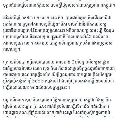
បុគ្គល​ដែលធ្វើប៉ះ​ពាល់​កិត្តិយស សេចក្តីថ្លៃ​ថ្នូ​របស់​គណបក្ស​ប្រជាជន​កម្ពុជា​។
​តាំង​តែ​ពី​ឆ្នាំ​ ១៩៩៣ ​មក លោក សុន ឆ័យ ​បាន​ជាប់​ឆ្នោត និង​ដើរ​តួ​នាទី​ជា​
អ្នក​តំណាង​រាស្ត្រ​នៅ​គណបក្ស​បី​ផ្សេងៗ​ពី​គ្នា ចាប់​តាំង​ពី​អតីត​គណបក្ស​
ប្រជាធិប​តេយ្យ​សេរី​និយម​ព្រះ​ពុទ្ធសាសនា អតីត​គណបក្ស​ សម រង្ស៊ី និង​ចុង​
ក្រោយ​បង្អស់​នេះ គឺ​គណបក្ស​សង្គ្រោះ​ជាតិ ដែល​មក​ទល់​នឹង​ពេល​រំលាយ​
គណបក្ស​នេះ លោក សុន ឆ័យ ដើរ​តួ​នាទី​ជា​ប្រធាន​ក្រុម​តំណាងរាស្ត្រ​របស់​
គណបក្ស​។
ក្រោយពី​មិន​បាន​ធ្វើ​នយោបាយ​រយៈពេល​ជាង​ ៥ ឆ្នាំ​បន្ទាប់​ពី​បក្ស​សង្គ្រោះ
ជាតិ​ត្រូវ​បាន​រំលាយ ​លោក សុន ឆ័យ ក៏​បាន​សម្រេច​ចិត្ត​ចូល​រួម​ជីវភាព​នយោ​
បាយ​ជាមួយ​គណ​បក្ស​ភ្លើង​ទៀន ដើម្បី​ចូល​រួមការ​បោះឆ្នោត​ជ្រើស​រើស​ក្រុម
ប្រឹក្សាឃុំ​សង្កាត់ ​ឆ្នាំ​២០២២ ​កន្លង​ទៅ​ ​ដែល​ធ្វើ​ឱ្យ​លោករង​បណ្តឹងបទបរិហារ
កេរ្តិ៍​ជាសាធារណៈ មក​ដល់​ពេល​បច្ចុប្បន្ន​នេះ។
បន្ទាប់ពី​លោក សុន ឆ័យ ​បាន​ចាញ់ក្តី​គណបក្ស​ប្រជាជន​កម្ពុជា និង​ស្ថាប័ន
រៀបចំការ​បោះឆ្នោត (​គ.ជ.ប) ពាក់​ព័ន្ធបរិហារកេរ្តិ៍​លើ​ការ​រិះគន់​ដំណើរ​ការ​
បោះឆ្នោត ខណៈ​ក្តីក្តាំង​របស់​លោក ថាច់ សេដ្ឋា ដែល​កំពុង​ស្ថិត​ក្នុងការ​ឃុំ