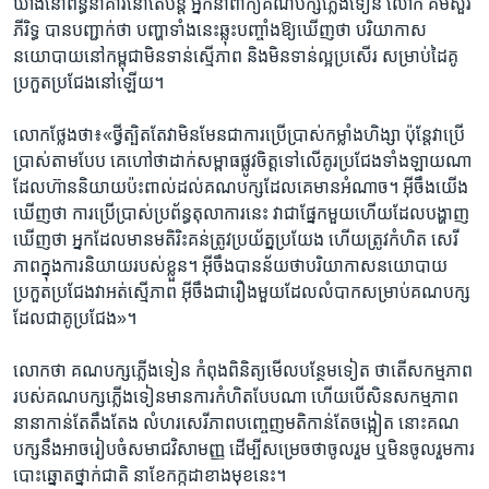
ឃាំង​នៅ​ពន្ធនាគារ​នៅតែ​បន្ត អ្នក​នាំ​ពាក្យ​គណ​បក្ស​ភ្លើង​ទៀន លោក​ គីមសួរ
ភីរិទ្ធ ​បាន​បញ្ជាក់​ថា បញ្ហា​ទាំង​នេះឆ្លុះ​បញ្ចាំង​ឱ្យ​ឃើញថា ​បរិយា​កាស​
នយោបាយនៅ​កម្ពុជា​មិន​ទាន់ស្មើ​ភាព និង​មិន​ទាន់​ល្អ​ប្រសើរ​ សម្រាប់​ដៃ​គូ​
ប្រកួត​ប្រជែងនៅ​ឡើយ។
​លោក​ថ្លែង​ថា៖«ថ្វីត្បិត​តែវាមិនមែនជា​ការ​ប្រើ​ប្រាស់កម្លាំង​ហិង្សា ប៉ុន្តែ​វាប្រើ​
ប្រាស់តា​មបែប​ គេ​ហៅថា​ដាក់សម្ពាធ​ផ្លូវ​ចិត្ត​ទៅលើ​គូរប្រជែងទាំង​ឡាយណា​
ដែលហ៊ាន​និយាយ​ប៉ះពាល់​ដល់គណបក្ស​ដែល​គេមាន​អំណាច។ អ៊ីចឹង​យើង​
ឃើញថា ការ​ប្រើ​ប្រាស់​ប្រព័ន្ធ​តុលាការ​នេះ វាជា​ផ្នែក​មួយ​ហើយ​ដែល​បង្ហាញ​
ឃើញថា​ អ្នក​ដែល​មាន​មតិ​រិះ​គន់​ត្រូវ​ប្រយ័ត្ន​ប្រយែង ហើយ​ត្រូវ​កំហិត​ សេរី
ភាព​ក្នុង​ការ​និយាយ​របស់​ខ្លួន​។ អ៊ីចឹង​បាន​ន័យ​ថា​បរិយា​កាស​នយោបាយ​
ប្រកួត​ប្រជែង​វាអត់​ស្មើភាព​ អ៊ីចឹងជារឿង​មួយ​ដែល​លំបាក​សម្រាប់​គណបក្ស​
ដែល​ជាគូ​ប្រជែង​»។
លោកថា ​គណបក្ស​ភ្លើងទៀន ​កំពុងពិនិត្យ​មើល​បន្ថែមទៀត ថា​តើ​សកម្មភាព​
របស់​គណបក្ស​ភ្លើង​ទៀនមានការ​កំហិត​បែបណា ហើយ​បើសិន​សកម្មភាព
នានាកាន់តែតឹង​តែង ​លំហរ​សេរីភាពបញ្ចេញ​មតិ​កាន់​តែចង្អៀត ​នោះ​គណ​
បក្ស​នឹង​អាច​រៀប​ចំ​សមាជ​វិសាមញ្ញ ដើម្បី​សម្រេច​ថាចូលរួម ឬ​មិនចូលរួម​ការ
បោះឆ្នោត​ថ្នាក់​ជាតិ នាខែ​កក្កដា​ខាង​មុខ​នេះ​។