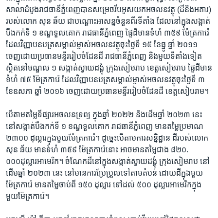
សាលា​ដំបូង​រាជ​ធានី​ភ្នំពេញ​បាន​សម្រេច​រឹបអូស​យក​អចលន​វត្ថុ​ (ដី​និង​អគារ)
របស់​លោក​ សុន ឆ័យ​ ជា​បណ្តោះ​អាសន្នចំនួន​ពីរ​ទី​តាំង ​ដែល​នៅ​ក្នុង​សង្កាត់​
បឹងកក់​ទី ១ ​ខណ្ឌ​ទួល​គោក រាជ​ធានី​ភ្នំពេញ​ ​ផ្ទៃដី​មាន​ទំហំ​ ៣៥៩ ​ម៉ែត្រ​ការ៉េ ​
ដែល​វិញ្ញា​បន​បត្រ​សម្គាល់​ម្ចាស់​អចលនវត្ថុ​ចុះថ្ងៃទី ១៥ ខែធ្នូ​ ឆ្នាំ ២០១១​
ចេញ​ដោយ​ប្រធាន​មន្ទី​រ​រៀប​ចំ​ដែន​ដី ​រាជ​ធានី​ភ្នំពេញ ​និង​មួយ​ទីតាំង​ទៀត​
ស្ថិត​នៅ​មណ្ឌល ​១​ សង្កាត់​ស្វាយដ​ង្គុំ​ ក្រុង​សៀមរាប ​ខេត្ត​សៀម​រាប ​ផ្ទៃដីមាន​
ទំហំ​ ៧៥ ​ម៉ែត្រ​ការ៉េ ដែល​វិញ្ញា​បនបត្រ​សម្គាល់​ម្ចាស់​អចល​នវត្ថុ​ចុះ​ថ្ងៃទី​ ៣
ខែឧសភា ឆ្នាំ ២០១៦ ចេញ​ដោយ​ប្រធានមន្ទី​រ​រៀប​ចំដែន​ដី ​ខេត្ត​សៀបរាម។
បើ​តាម​តម្លៃទីផ្សារ​អចលនទ្រព្យ​ ក្នុងឆ្នាំ ២០​២២ និង​ដើម​ឆ្នាំ​ ២០​២៣ នេះ ​
នៅ​សង្កាត់​បឹង​កក់​ទី​ ១ ​ខណ្ឌ​ទួល​គោក រាជ​ធានី​ភ្នំពេញ ​មាន​តម្លៃ​ប្រមាណ​
២៣០០ ​ដុល្លារ​ក្នុង​មួយ​ម៉ែត្រ​ការ៉េ។ ដូច្នេះ​បើតាម​ការ​សន្និដ្ឋាន ដី​របស់​លោក
សុន ឆ័យ ​មាន​ទំហំ ៣៥៩​ ម៉ែត្រ​ការ៉េនោះ អាច​មាន​តម្លៃជាង ​៨២​០​.​
០០០ដុល្លារ​អាមេរិក​។ ចំណែក​ដី​នៅ​ក្នុងសង្កាត់​ស្វាយដ​ង្គុំ​ ក្រុង​សៀមរាប នៅ​
ដើម​ឆ្នាំ​ ២០២៣ ​នេះ​ ​នៅ​មាន​ការ​ប្រែប្រួល​ទៅ​តាម​តំបន់ ដោយដី​ក្នុង​មួយ​
ម៉ែត្រ​ការ៉េ​ ​មាន​តម្លៃ​ចាប់ពី​ ១៥០ ​ដុល្លារ ទៅ​ដល់ ​៥០០ ​ដុល្លារ​អាមេរិក​ក្នុង​
មួយ​ម៉ែត្រ​ការ៉េ​។