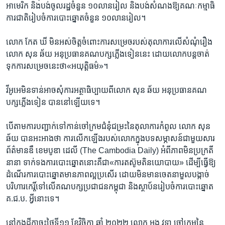
អាមេរិក និង​បង់​ចូល​រដ្ឋ​ចំនួន​ ១០លាន​រៀល​ និងប​ង់​សំណងឱ្យ​គណៈ​កម្មាធិ
ការ​ជាតិ​រៀប​ចំការ​បោះឆ្នោត​ចំនួន​ ១០​លាន​រៀល​។
លោក កែត ឃី ​មិន​អស់​ចិត្ត​ចំពោះ​ការ​សម្រេច​របស់​តុលាការលើ​សំណុំ​រឿង
លោក សុន ឆ័យ ​អនុប្រធាន​គណបក្សភ្លើង​ទៀន​នេះ ដោយ​លោក​បន្ត​ចាត់
ទុក​ការ​សម្រេច​នេះ​ថា«អយុត្តិ​ធម៌»​។ ​ ​
វីអូអេ​មិន​ទាន់​អាច​សុំការ​អត្ថាធិប្បាយ​ពី​លោក សុន ឆ័យ ​អនុប្រធាន​គណ​
បក្សភ្លើង​ទៀន​ បាន​នៅឡើយ​ទេ។
​បើតាមការ​បញ្ជាក់​ទៅ​កាន់​ចៅ​ក្រម​ជំនុំ​ជម្រះ​នៃ​តុលាការ​កំពូល​ លោក សុន
ឆ័យ​ បាន​អះអាង​ថា ​ការ​លើក​ឡើង​របស់​លោកក្នុង​បទសម្ភាសន៍​ជា​មួយ​សារ​
ព័ត៌មាន​ឌឹ ខេមបូឌា ដេលី (The Cambodia Daily)​ អំពី​ភាព​មិន​ប្រក្រតី​
នានា​ ទាក់ទង​ការ​បោះ​ឆ្នោត​នោះ​គឺ​ជា​«​ការ​តស៊ូ​មតិ​នយោបាយ​»​ ដើម្បី​ធ្វើ​ឱ្យ​
ដំណើរការ​បោះ​ឆ្នោត​មាន​ភាព​ល្អ​ប្រសើរ​ ដោយ​មិន​មាន​ចេតនា​មួល​បង្កាច់​ ​
បរិហារ​កេរ្តិ៍​ទៅ​លើ​គណ​បក្ស​ប្រជាជន​កម្ពុជា ​និង​ស្ថាប័ន​រៀបចំ​ការ​បោះ​ឆ្នោត​
គ.ជ.ប. ​អ្វី​នោះ​ទេ។​ ​
​នៅ​ក្នុង​ដីកា​ចុះ​ថ្ងៃ​ទី​១១​ ខែ​វិច្ឆិកា​ ឆ្នាំ ​២០២២ ​លោក​ អួង វុទ្ធា ​ចៅ​ក្រម​នៃ​