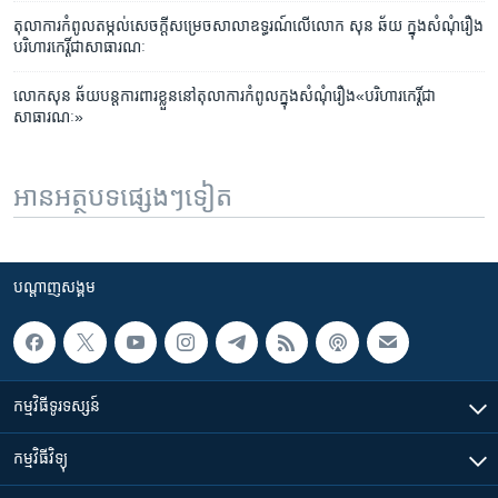
តុលាការ​កំពូល​តម្កល់​សេចក្តី​សម្រេច​សាលា​ឧទ្ធរណ៍​លើ​លោក សុន ឆ័យ ក្នុង​សំណុំ​រឿង​
បរិហារ​កេរ្តិ៍ជា​សាធារណៈ
លោក​សុន ឆ័យ​បន្ត​ការពារ​ខ្លួន​នៅ​តុលាការ​កំពូល​ក្នុង​សំណុំ​រឿង​«បរិហារ​កេរ្តិ៍​ជា​
សាធារណៈ»
អានអត្ថបទផ្សេងៗទៀត
បណ្តាញ​សង្គម
កម្មវិធី​ទូរទស្សន៍
កម្មវិធី​វិទ្យុ