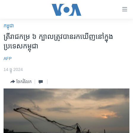
ភ្ជាប់​
ទៅ​
គេហទំព័រ​
កម្ពុជា
កម្ពុជា
ទាក់ទង
ត្រីរាជ​កម្រ ៦ ក្បាល​ត្រូវបាន​រកឃើញ​នៅ​ក្នុង​
រំលង​
អន្តរជាតិ
ប្រទេស​កម្ពុជា
និង​
អាមេរិក
ចូល​
AFP
ទៅ​​
ចិន
ទំព័រ​
14 ធ្នូ 2024
ហេឡូវីអូអេ
ព័ត៌មាន​​
ចែករំលែក
តែ​
កម្ពុជាច្នៃប្រតិដ្ឋ
ម្តង
ព្រឹត្តិការណ៍ព័ត៌មាន
រំលង​
និង​
ទូរទស្សន៍ / វីដេអូ​
ចូល​
វិទ្យុ / ផតខាសថ៍
ទៅ​
ទំព័រ​
កម្មវិធីទាំងអស់