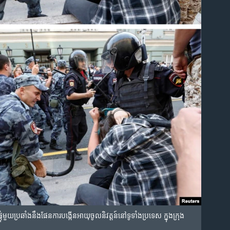
ំ​មួយ​ប្រឆាំង​នឹង​ផែនការ​បង្កើន​អាយុ​ចូល​និវត្តន៍​នៅ​ទូទាំង​ប្រទេស ក្នុង​ក្រុង​