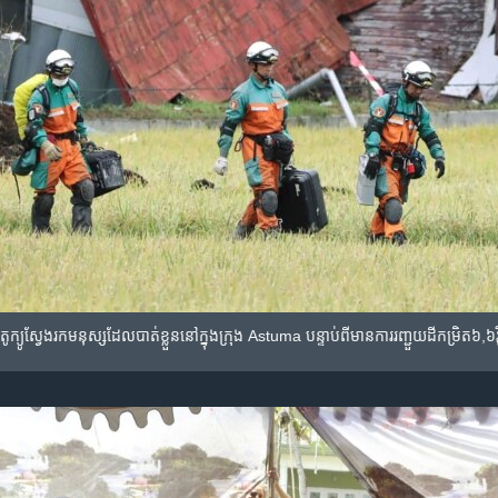
ស​តូក្យូ​ស្វែងរក​មនុស្ស​ដែល​បាត់​ខ្លួន​នៅ​ក្នុង​ក្រុង Astuma បន្ទាប់​ពី​មាន​ការ​រញ្ជួយដី​កម្