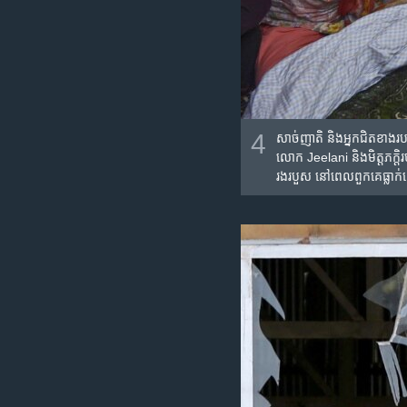
4
សាច់​ញាតិ និង​អ្នក​ជិតខាង
លោក Jeelani និង​មិត្តភក្តិ​រ
រងរបួស នៅ​ពេល​ពួកគេ​ធ្លាក់​