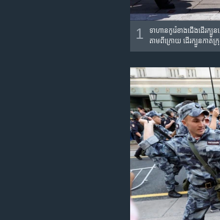
1
ទាហាន​កូរ៉េ​ខាង​ជើង​ដើរ​ក្បួន​
តាម​ពី​ក្រោយ ដើរ​ក្បួន​កាត់​ក