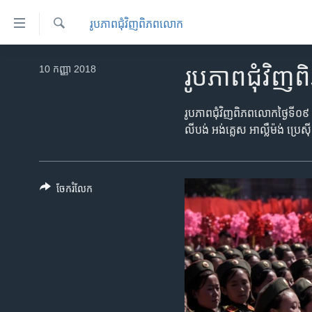
ភ្ជាប់​
រូបភាព​ជុំ​វិញ​ពិភពលោក
ទៅ​
គេហទំព័រ​
ស្វែង​
កម្ពុជា
រក
10 កញ្ញា 2018
រូបភាព​ជុំវ
ទាក់ទង
អន្តរជាតិ
រំលង​
និង​
អាមេរិក
រូបភាព​ជុំវិញ​ពិភពលោក​ថ្ងៃទី០៩ 
ចូល​
លីបង់ អង់គ្លេស អាល្លឺម៉ង់ ប្រេស
ចិន
ទៅ​​
ទំព័រ​
ហេឡូវីអូអេ
ព័ត៌មាន​​
កម្ពុជាច្នៃប្រតិដ្ឋ
ចែករំលែក
តែ​
ម្តង
ព្រឹត្តិការណ៍ព័ត៌មាន
រំលង​
ទូរទស្សន៍ / វីដេអូ​
និង​
ចូល​
វិទ្យុ / ផតខាសថ៍
ទៅ​
កម្មវិធីទាំងអស់
ទំព័រ​