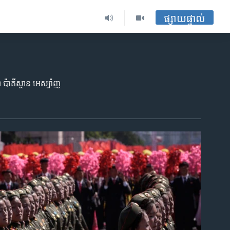
ផ្សាយផ្ទាល់
ា ប៉ាគីស្ថាន អេស្ប៉ាញ