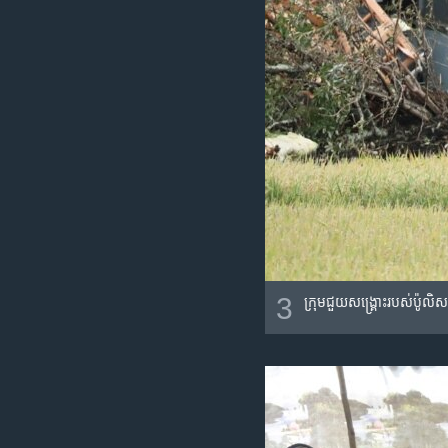
3
ក្រុម​ជួយ​សង្គ្រោះ​របស់​ប៉ូលិ