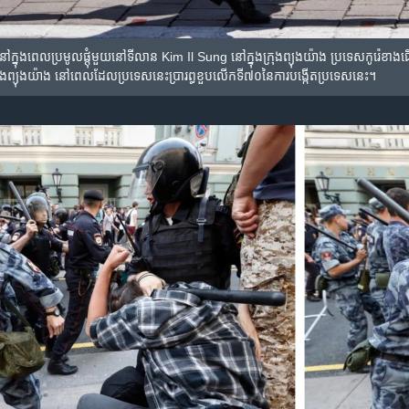
នៅ​ក្នុង​ពេល​ប្រមូល​ផ្តុំ​មួយ​នៅ​ទីលាន Kim Il Sung នៅ​ក្នុង​ក្រុង​ព្យុងយ៉ាង ប្រទេស​កូរ៉េ​ខាង​ជ
្រុង​ព្យុងយ៉ាង នៅ​ពេល​ដែល​ប្រទេស​នេះ​ប្រារព្ធ​ខួប​លើក​ទី៧០​នៃ​ការ​បង្កើត​ប្រទេស​នេះ។