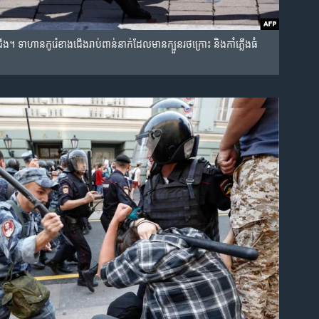
ើង។ ទាហាន​កូរ៉េ​ខាង​ជើង​រាប់​ពាន់​នាក់​ដែល​មាន​ក្បួន​រថក្រោះ​ និង​កាំភ្លើង​ធំ