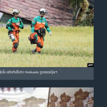
រិត៦,៦​រ៉ិចទ័រ នៅ​ទៅ​លើ​កោះ Hokkaido ប្រទេស​ជប៉ុន។