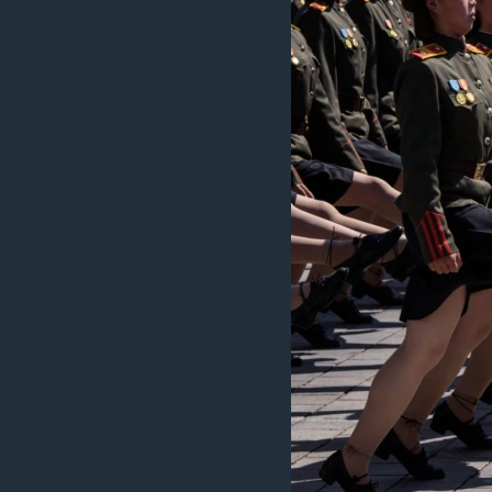
រចនា
សម្ព័ន្ធ​
រំលង​
និង​
ចូល​
ទៅ​
កាន់​
ទំព័រ​
ស្វែង​
រក