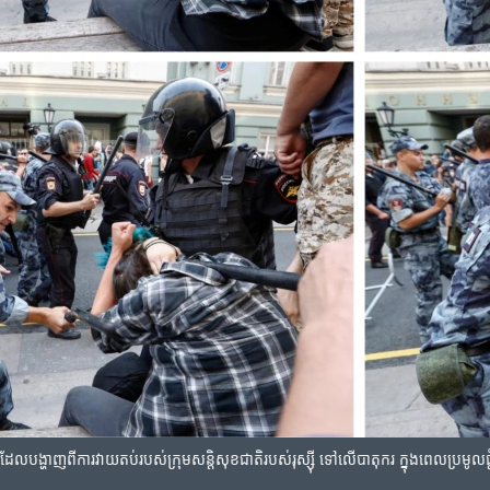
ព​ដែល​បង្ហាញ​ពី​ការ​វាយតប់​របស់​ក្រុម​សន្តិសុខ​ជាតិ​របស់​រុស្ស៊ី ទៅ​លើ​បាតុករ ក្នុង​ពេល​ប្រមូល​ផ្តុ