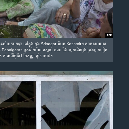
​នាំ​យក​មក​ផ្ទះ នៅ​ក្នុង​ក្រុង Srinagar តំបន់ Kashmir។ សាកសព​របស់​
halgam។ អ្នក​ទាំង​ពីរ​បាន​ស្លាប់​ ខណៈ​ដែល​អ្នក​ដើរ​ផ្សង​ព្រេង​ម្នាក់​ទៀត​
្រ កាលពី​ថ្ងៃទី៧ ខែកញ្ញា ឆ្នាំ២០១៨។