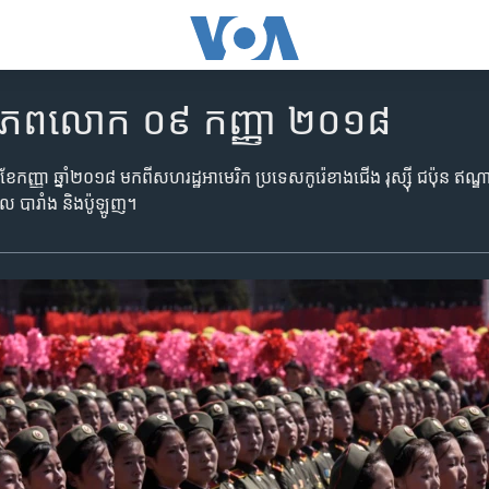
ិញ​ពិភពលោក ០៩ កញ្ញា ២០១៨
ខែ​កញ្ញា ឆ្នាំ​២០១៨ មក​ពី​សហរដ្ឋអាមេរិក ប្រទេស​កូរ៉េ​ខាង​ជើង រុស្ស៊ី ជប៉ុន ឥណ្ឌ
៊ីល បារាំង និង​ប៉ូឡូញ។