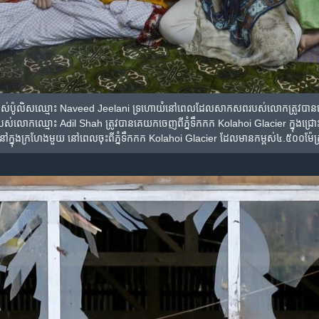
​របស់​ប៉ូលិស​ឈ្មោះ Naveed Jeelani ទ្រហោយំ​នៅ​ពេល​ដែល​សាកសព​របស់​លោក​ត្រូវ​បាន​គេ
បស់​លោក​ឈ្មោះ Adil Shah ត្រូវ​បាន​គេ​យក​ចេញ​ពី​ភ្នំ​ទឹកកក Kolahoi Glacier ក្នុង​ជ្រោះ Pa
នៅ​ក្នុង​ក្រហែង​មួយ នៅ​ពេល​ចុះ​ពី​ភ្នំ​ទឹកកក Kolahoi Glacier ដែល​មាន​កម្ពស់​៤.៥០០ម៉ែត