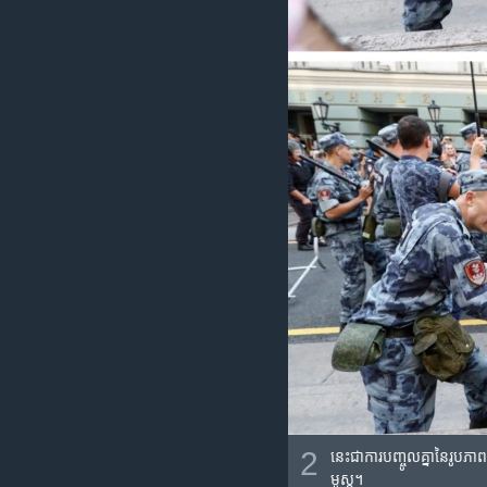
2
នេះ​ជា​ការ​បញ្ចូល​គ្នា​នៃ​រូបភា
មូស្គូ។