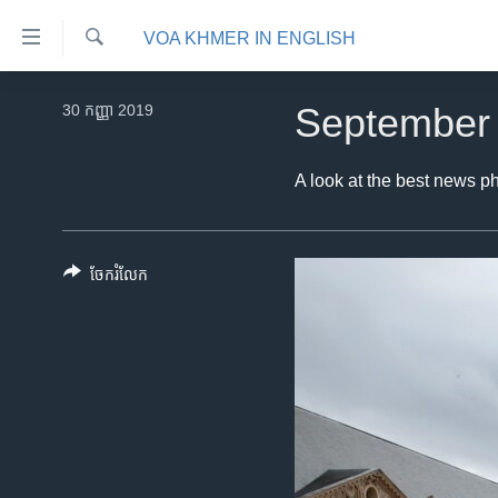
ភ្ជាប់​
VOA KHMER IN ENGLISH
ទៅ​
គេហទំព័រ​
ស្វែង​
កម្ពុជា
រក
30 កញ្ញា 2019
September 
ទាក់ទង
អន្តរជាតិ
រំលង​
និង​
អាមេរិក
A look at the best news p
ចូល​
ចិន
ទៅ​​
ទំព័រ​
ហេឡូវីអូអេ
ចែករំលែក
ព័ត៌មាន​​
កម្ពុជាច្នៃប្រតិដ្ឋ
តែ​
ម្តង
ព្រឹត្តិការណ៍ព័ត៌មាន
រំលង​
ទូរទស្សន៍ / វីដេអូ​
និង​
ចូល​
វិទ្យុ / ផតខាសថ៍
ទៅ​
កម្មវិធីទាំងអស់
ទំព័រ​