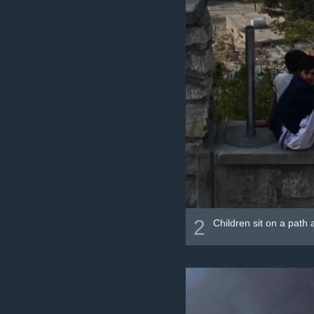
2
Children sit on a path 