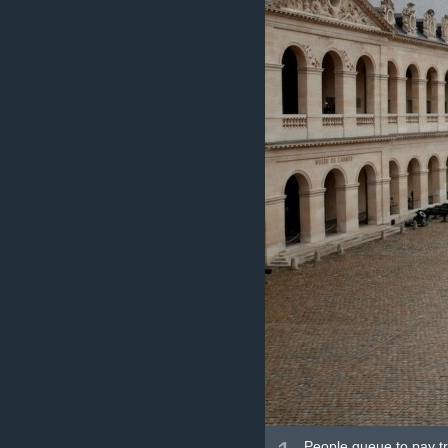
រចនា
សម្ព័ន្ធ​
រំលង​
និង​
ចូល​
ទៅ​
កាន់​
ទំព័រ​
ស្វែង​
រក
People queue to pay tri