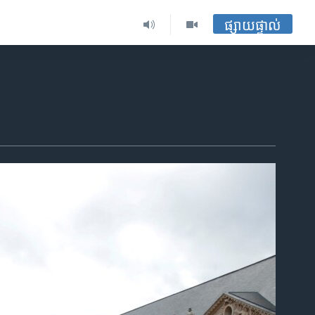
ផ្សាយផ្ទាល់