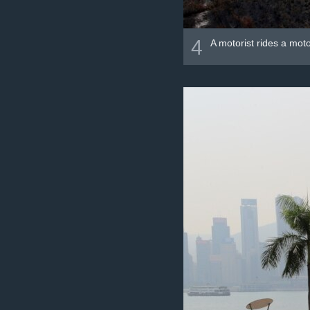
4
A motorist rides a mot