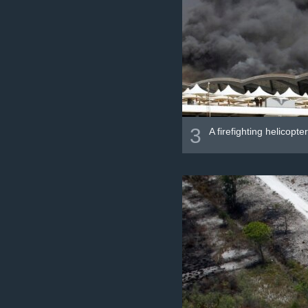
3
A firefighting helicopte