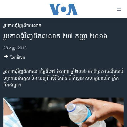
ភ្ជាប់​
ទៅ​
គេហទំព័រ​
រូបភាព​ជុំ​វិញ​ពិភពលោក
កម្ពុជា
ទាក់ទង
រូបភាព​ជុំវិញ​ពិភពលោក ២៧ កញ្ញា ២០១៦
រំលង​
អន្តរជាតិ
និង​
28 កញ្ញា 2016
អាមេរិក
ចូល​
ចែករំលែក
ទៅ​​
ចិន
ទំព័រ​
ហេឡូវីអូអេ
រូបភាព​ជុំវិញ​ពិភពលោក​ថ្ងៃទី២៧ ខែ​កញ្ញា ឆ្នាំ​២០១៦ មក​ពី​ប្រទេស​ស៊ីមបាវ៉េ
ព័ត៌មាន​​
ចក្រភព​អង់គ្លេស ចិន អេត្យូពី ស៊ីរី តៃវ៉ាន់ ប៉ាគីស្ថាន សហរដ្ឋ​អាមេរិក ក្រិក
តែ​
កម្ពុជាច្នៃប្រតិដ្ឋ
និង​ឥណ្ឌា។
ម្តង
ព្រឹត្តិការណ៍ព័ត៌មាន
រំលង​
និង​
ទូរទស្សន៍ / វីដេអូ​
ចូល​
វិទ្យុ / ផតខាសថ៍
ទៅ​
ទំព័រ​
កម្មវិធីទាំងអស់