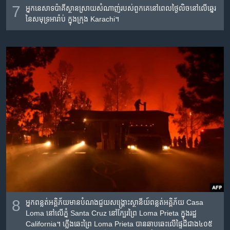
7
អ្នក​នេសាទ​ប៉ាគីស្ថាន​ស្រាយ​សំណាញ់​របស់​ពួកគេ​នៅ​ពេល​ថ្ងៃ​លិច​នៅ​លើ​ឆ្នេរ​
នៃ​សមុទ្រ​អារ៉ាប់ ក្នុង​ក្រុង Karachi។
8
អ្នក​ពន្លត់​អគ្គិភ័យ​មាន​បំណង​ជួយ​សង្គ្រោះ​ស្ថានីយ៍​ពន្លត់​អគ្គិភ័យ Casa
Loma នៅ​លើ​ភ្នំ Santa Cruz នៅ​ក្បែរ​ព្រៃ Loma Prieta​ ក្នុង​រដ្ឋ
California។ ភ្លើង​ឆេះ​ព្រៃ Loma Prieta បាន​ឆាបឆេះ​លើ​ផ្ទៃដី​ជាង​៤០៥​