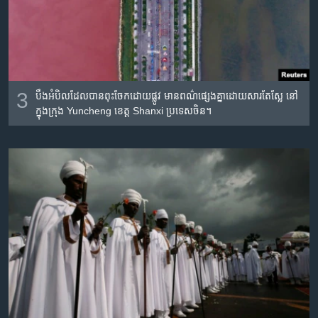
3
បឹង​អំបិល​ដែល​បាន​ពុះ​ចែក​ដោយ​ផ្លូវ​ មាន​ពណ៌​ផ្សេង​គ្នា​ដោយ​សារ​តែ​ស្លែ នៅ​
ក្នុង​ក្រុង Yuncheng ខេត្ត Shanxi ប្រទេស​ចិន។