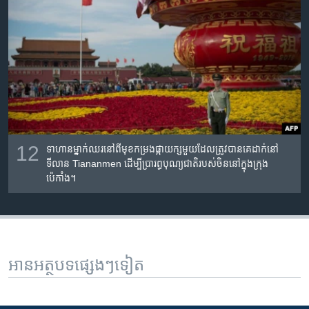
12
ទាហាន​ម្នាក់​ឈរ​នៅ​ពី​មុខ​កម្រង​ផ្កា​យក្ស​មួយ​ដែល​ត្រូវ​បាន​គេ​ដាក់​នៅ​
ទីលាន Tiananmen ដើម្បី​ប្រារព្ធ​បុណ្យ​ជាតិ​របស់​ចិន​នៅ​ក្នុង​ក្រុង​
ប៉េកាំង។
អានអត្ថបទផ្សេងៗទៀត