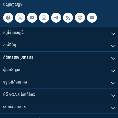
បណ្តាញ​សង្គម
កម្មវិធី​ទូរទស្សន៍
កម្មវិធី​វិទ្យុ
ព័ត៌មាន​តាមប្រធានបទ​
រៀន​​អង់គ្លេស
ទទួល​ព័ត៌មាន​តាម
អំពី​ VOA & ទំនាក់ទំនង
គេហទំព័រ​​ទាក់ទង