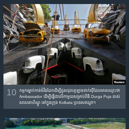
10
កម្មករ​ម្នាក់​កាន់​ចំរឹងដែក​ដើម្បី​ជួសជុល​តួ​ឡាន​តាក់ស៊ី​ដែល​មាន​ឈ្មោះ​ថា
Ambassador ដើម្បី​ធ្វើ​ជា​វេទិកា​មួយ​សម្រាប់​ពិធី Durga Puja របស់​
សាសនា​ហិណ្ឌូ នៅ​ក្នុង​ក្រុង Kolkata ប្រទេស​ឥណ្ឌា។