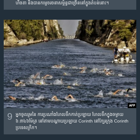
ហិចតា និង​បាន​កម្ទេច​រចនាសម្ព័ន្ធ​ជាច្រើន​នៅ​ក្នុង​តំបន់​នោះ។
9
អ្នក​ចូលរួម​នៃ​ ការ​ប្រណាំង​ហែល​ទឹក​កាត់​ប្រឡាយ ហែល​ទឹក​ក្នុង​ចម្ងាយ​
៦.៣៤៦ម៉ែត្រ​ នៅ​តាម​បណ្តាយ​ប្រឡាយ Corinth នៅ​ក្បែរ​ក្រុង Corinth
ប្រទេស​ក្រិក។