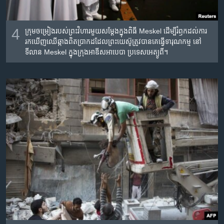
4
ក្រុម​ចម្រៀង​របស់​ព្រះ​វិហារ​មួយ​សម្តែង​ក្នុង​ពិធី Meskel ដើម្បី​រំឭក​ដល់​ការ​
រក​ឃើញ​ឈើ​ឆ្កាង​ពិត​ប្រាកដ​ដែល​ព្រះ​យេស៊ូ​ត្រូវ​បាន​គេ​ធ្វើ​ទារុណកម្ម នៅ​
ទីលាន Meskel ក្នុង​ក្រុង​អាឌីសអាបេបា ប្រទេស​អេត្យូពី។