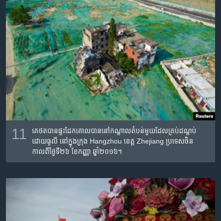
11
គេ​ថត​បាន​ផ្ទះ​ដែក​គោល​បាន​នៅ​កណ្តាល​តំបន់​មួយ​ដែល​គ្រប់​ដណ្តប់​
ដោយ​ធូលី​ នៅ​ក្នុង​ក្រុង Hangzhou ខេត្ត Zhejiang ប្រទេស​ចិន
កាលពី​ថ្ងៃទី២៦ ខែកញ្ញា ឆ្នាំ២០១៦។