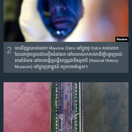
2
គេ​ឃើញ​រូប​របស់​លោក Maurice Ostro នៅ​ក្នុង​ថ្ម​ Ostro របស់​លោក
ដែល​ជា​ថ្ម​ពេជ្រ​ពណ៌​លឿង​ធំ​ជាង​គេ​ នៅ​ពេល​លោក​កាត់​វា​ដើម្បី​បង្ហាញ​ដល់​
សារព័ត៌មាន នៅ​សារមន្ទីរ​ប្រវត្តិសាស្រ្ត​ជាតិ​ធម្មជាតិ (Natural History
Museum) នៅ​ក្នុង​ក្រុង​ឡុងដ៍ ចក្រភព​អង់គ្លេស។