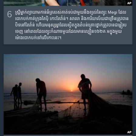
6
ស្រ្តី​ម្នាក់​ព្យាយាម​កាន់​ឆ័ត្រ​របស់​គាត់​ទប់​ជាមួយ​នឹង​ខ្យល់​នៃ​ព្យុះ Megi ដែល​
បោកបក់​កាត់​ក្រុង​តៃប៉ិ កោះ​តៃវ៉ាន់។ សាលា និង​ការិយាល័យ​ជាច្រើន​ត្រូវ​បាន​
បិទ​នៅ​តៃវ៉ាន់ ហើយ​មនុស្ស​ម្នា​ដែល​ស្ថិត​ក្នុង​តំបន់​គ្រោះថ្នាក់​ត្រូវ​បាន​ជម្លៀស​
ចេញ នៅ​ពេល​ដែល​ព្យុះ​កំណាច​មួយ​ដែល​មាន​ល្បឿន​១៦២គ.ម​ក្នុង​មួយ​
ម៉ោង​បោកបក់​ទៅ​លើ​កោះ​នេះ។