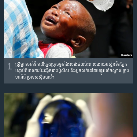
រចនា
សម្ព័ន្ធ​
Khmer English
រំលង​
និង​
បណ្តាញ​សង្គម
ចូល​
ទៅ​
កាន់​
ទំព័រ​
ភាសា
ស្វែង​
1
ស្រ្តី​ម្នាក់​ចាក់​ទឹក​លើ​ក្មេង​ប្រុស​ម្នាក់​ដែល​រង​ផល​ប៉ះពាល់​ដោយ​ឧស្ម័ន​ទឹក​ភ្នែក​
រក
បន្ទាប់​ពី​មាន​ការ​ប៉ះ​ទង្គិច​រវាង​ប៉ូលិស និង​អ្នក​លក់​នៅ​តាម​ផ្លូវ​នៅ​កណ្តាល​ក្រុង​
ហារ៉ារ៉េ ប្រទេស​ស៊ីមបាវ៉េ។