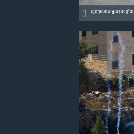
1
ក្មេងៗលេងជាមួយទូរសព្ទដៃ