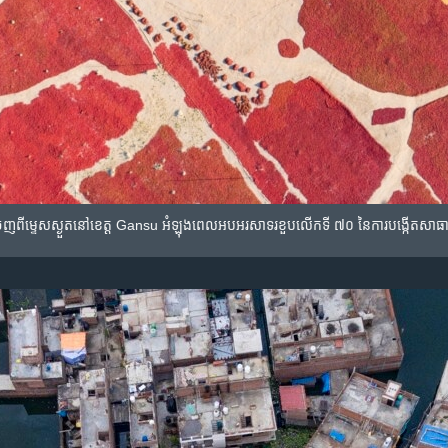
ចេញពីម្ទេសស្ងួតនៅខេត្ត Gansu អំឡុងពេលអបអរសាទរខួបលើកទី ៧០ នៃការបង្កើតសាធា