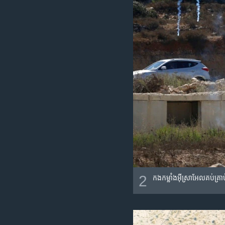
2
កងកម្លាំងអ៊ីស្រាអែលគប់គ្