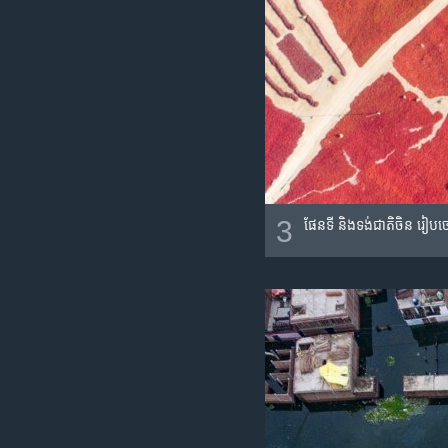
3
ផែនទី និងទង់ជាតិចិន រៀប