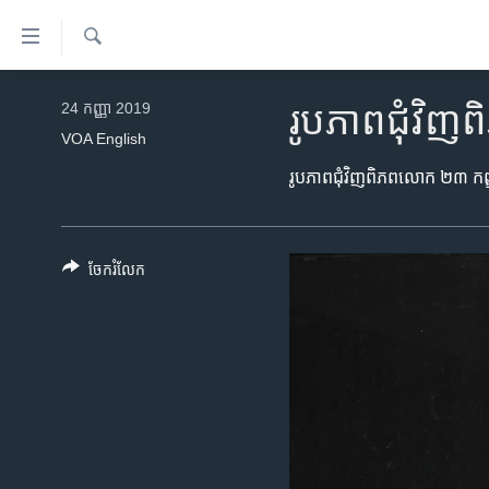
ភ្ជាប់​
ទៅ​
គេហទំព័រ​
ស្វែង​
កម្ពុជា
រក
24 កញ្ញា 2019
រូបភាពជុំវ
ទាក់ទង
អន្តរជាតិ
VOA English
រំលង​
និង​
អាមេរិក
រូបភាពជុំវិញពិភពលោក ២៣ កញ្ញ
ចូល​
ចិន
ទៅ​​
ទំព័រ​
ហេឡូវីអូអេ
ចែករំលែក
ព័ត៌មាន​​
កម្ពុជាច្នៃប្រតិដ្ឋ
តែ​
ម្តង
ព្រឹត្តិការណ៍ព័ត៌មាន
រំលង​
ទូរទស្សន៍ / វីដេអូ​
និង​
ចូល​
វិទ្យុ / ផតខាសថ៍
ទៅ​
កម្មវិធីទាំងអស់
ទំព័រ​