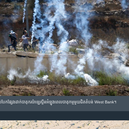
រាប់បែកផ្សែងដាក់បាតុករប៉ាឡេស្ទីនអំឡុងពេលបាតុកម្មមួយជិតតំបន់ West Bank។