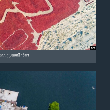
រណរដ្ឋប្រជាមានិតចិន។