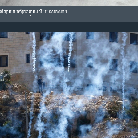
នៅផ្សារមួយនៅក្រុងញូវដេលី ប្រទេសឥណ្ឌា។