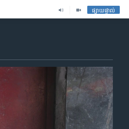
ផ្សាយផ្ទាល់