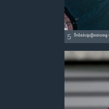
5
ទឹកជំនន់បង្កឡើងដោយទន្លេ 