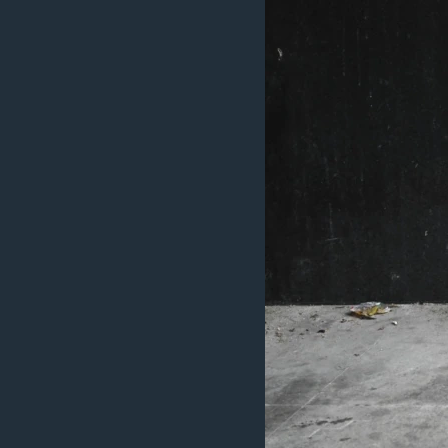
រចនា
សម្ព័ន្ធ​
រំលង​
និង​
ចូល​
ទៅ​
កាន់​
ទំព័រ​
ស្វែង​
រក