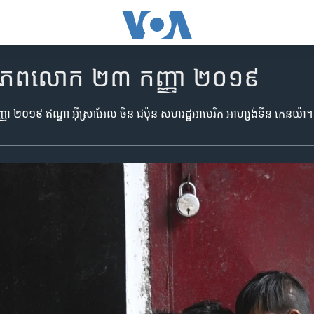
ិញពិភពលោក ២៣ កញ្ញា ២០១៩
ា ២០១៩ ឥណ្ឌា អ៊ីស្រាអែល ចិន ជប៉ុន សហរដ្ឋអាមេរិក អាហ្សង់ទីន កេនយ៉ា។