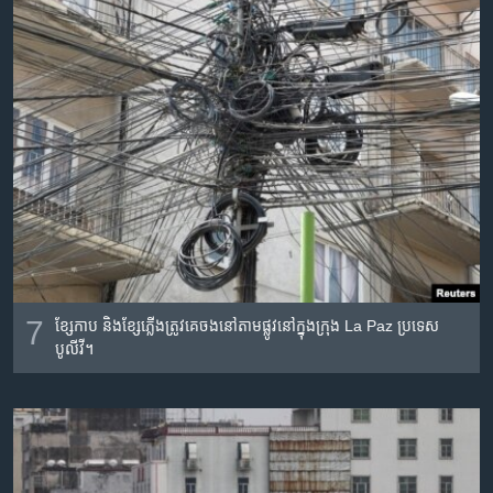
7
ខ្សែ​កាប និង​ខ្សែ​ភ្លើង​ត្រូវ​គេ​ចង​នៅ​តាម​ផ្លូវ​នៅ​ក្នុង​ក្រុង La Paz ប្រទេស​
បូលីវី។