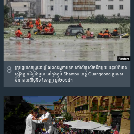
8
ក្រុម​ជួយ​សង្គ្រោះ​ជម្លៀស​ពលរដ្ឋ​តាម​ទូក​ នៅ​លើ​ផ្លូវ​លិច​ទឹក​មួយ បន្ទាប់​ពី​មាន​
ភ្លៀង​ធ្លាក់​ដ៏​ខ្លាំង​មួយ​ នៅ​ក្នុង​ភូមិ Shantou ខេត្ត Guangdong ប្រទេស​
ចិន កាលពី​ថ្ងៃទី១ ខែកញ្ញា ឆ្នាំ២០១៨។