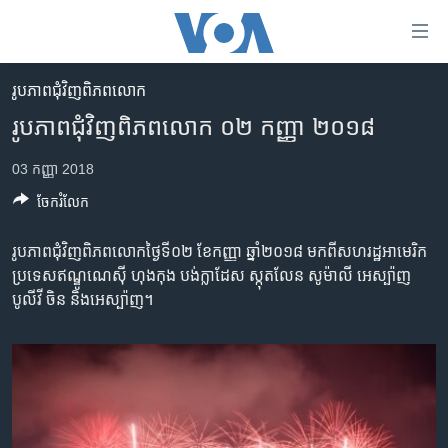
ភ្ជាប់​
ទៅ​
គេហទំព័រ​
រូបភាព​ជុំ​វិញ​ពិភពលោក
កម្ពុជា
ទាក់ទង
រូបភាព​ជុំវិញ​ពិភពលោក ០២ កញ្ញា ២០១៨
រំលង​
អន្តរជាតិ
និង​
03 កញ្ញា 2018
អាមេរិក
ចូល​
ចែករំលែក
ទៅ​​
ចិន
ទំព័រ​
ហេឡូវីអូអេ
រូបភាព​ជុំវិញ​ពិភពលោក​ថ្ងៃទី០២ ខែ​កញ្ញា ឆ្នាំ​២០១៨ មក​ពី​សហរដ្ឋអាមេរិក
ព័ត៌មាន​​
ប្រទេស​ឥណ្ឌូណេស៊ី ហុងកុង បង់ក្លាដែស ស្កុតលែន សូម៉ាលី អេស្ប៉ាញ
តែ​
កម្ពុជាច្នៃប្រតិដ្ឋ
បូលីវី ចិន និង​អេស្ប៉ាញ។
ម្តង
ព្រឹត្តិការណ៍ព័ត៌មាន
រំលង​
និង​
ទូរទស្សន៍ / វីដេអូ​
ចូល​
វិទ្យុ / ផតខាសថ៍
ទៅ​
ទំព័រ​
កម្មវិធីទាំងអស់