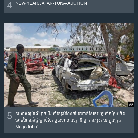
4
NEW-YEAR/JAPAN-TUNA-AUCTION
5
ទាហាន​សូម៉ាលី​ម្នាក់​ដើរ​នៅ​ក្បែរ​បំណែក​បែកបាក់​នៃ​រថយន្ត​នៅ​កន្លែង​កើត​
ហេតុ​នៃ​ការ​បំផ្ទុះ​គ្រាប់​បែក​មួយ​នៅ​ខាង​ក្រៅ​ទីស្នាក់ការ​ស្រុក​នៅ​ក្នុង​ក្រុង
Mogadishu។