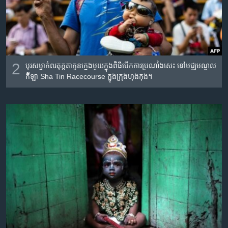
2
បុរស​ម្នាក់​ពរ​តុក្កតា​កូន​ក្មេង​មួយ​ក្នុង​ពិធី​បើក​ការ​ប្រណាំង​សេះ នៅ​មជ្ឈមណ្ឌល​
កីឡា Sha Tin Racecourse ក្នុង​ក្រុង​ហុងកុង។