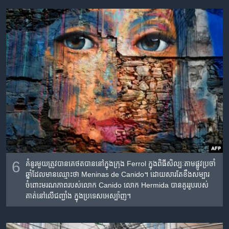
6
គំនូរ​មួយ​ត្រូវ​បាន​គេ​ថត​បាន​នៅ​ក្នុង​ក្រុង Ferrol ក្នុង​ពិធី​សិល្បៈ​តាម​ផ្លូវ​ប្រចាំ​
ឆ្នាំ​ដែល​មាន​ឈ្មោះ​ថា Meninas de Canido។ ដោយ​សារ​តែ​ខឹង​សម្បារ​
ចំពោះ​មរណភាព​របស់​លោក Canido លោក Hermida បាន​គូរ​រូប​របស់​
គាត់​នៅ​លើ​ជញ្ជាំង ក្នុង​ប្រទេស​អេស្ប៉ាញ។