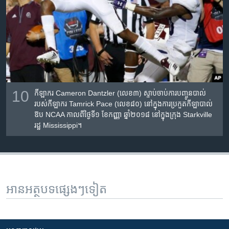
10
កីឡាករ Cameron Dantzler (លេខ៣) ស្ទាប់​ចាប់​ការ​បញ្ចូន​បាល់​
របស់​កីឡាករ Tamrick Pace (លេខ៨០) នៅ​ក្នុង​ការ​ប្រកួត​កីឡា​បាល់​
ឱប NCAA កាលពី​ថ្ងៃទី១ ខែកញ្ញា ឆ្នាំ២០១៨ នៅ​ក្នុង​ក្រុង Starkville
រដ្ឋ Mississippi។
អានអត្ថបទផ្សេងៗទៀត