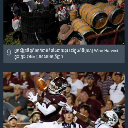
9
អ្នក​ស្ម័គ្រ​ចិត្ត​ពីរ​នាក់​ជាន់​ទំពាំង​បាយ​ជូរ​ នៅ​ក្នុង​ពិធីបុណ្យ Wine Harvest
ក្នុង​ក្រុង Olite ប្រទេស​អេស្ប៉ាញ។