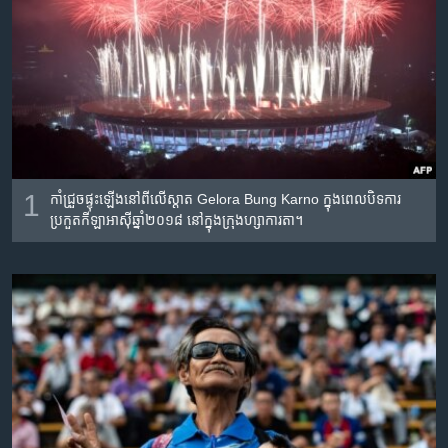
រចនា
សម្ព័ន្ធ​
Khmer English
រំលង​
និង​
បណ្តាញ​សង្គម
ចូល​
ទៅ​
កាន់​
ទំព័រ​
ភាសា
ស្វែង​
1
កាំជ្រួច​ផ្ទុះ​ឡើង​នៅ​ពី​លើ​ស្តាត Gelora Bung Karno ក្នុង​ពេល​បិទ​ការ​
រក
ប្រកួត​កីឡា​អាស៊ី​ឆ្នាំ២០១៨ នៅ​ក្នុង​ក្រុង​ហ្សាការតា។