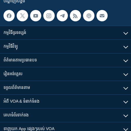
បណ្តាញ​សង្គម
កម្មវិធី​ទូរទស្សន៍
កម្មវិធី​វិទ្យុ
ព័ត៌មាន​តាមប្រធានបទ​
រៀន​​អង់គ្លេស
ទទួល​ព័ត៌មាន​តាម
អំពី​ VOA & ទំនាក់ទំនង
គេហទំព័រ​​ទាក់ទង
ទាញយក​ App ផ្សេងៗ​របស់​ VOA