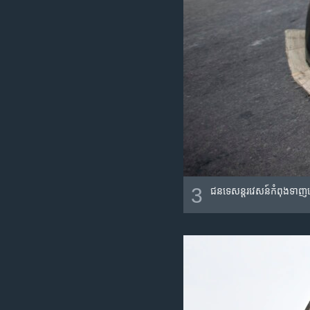
3
ជន​ទេសន្តរវេសន៍​​កំពុង​ទាញ​