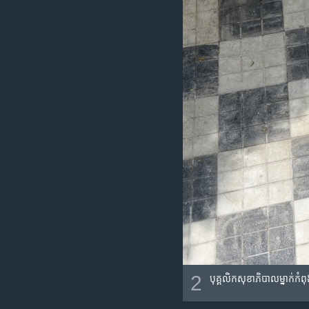
2
បុគ្គលិក​សុខាភិបាល​ម្នាក់​ក