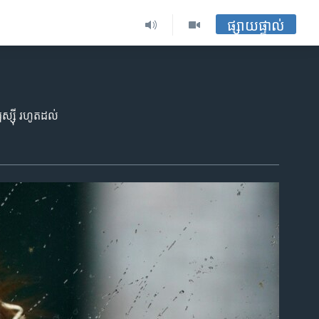
ផ្សាយផ្ទាល់
ុស្ស៊ី រហូត​ដល់​