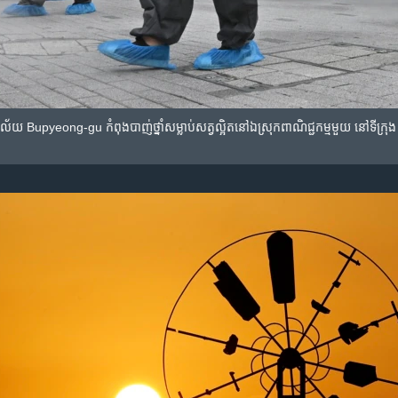
យាល័យ Bupyeong-gu កំពុង​បាញ់​ថ្នាំ​សម្លាប់​សត្វ​ល្អិត​នៅ​ឯ​ស្រុក​ពាណិជ្ជកម្ម​មួយ នៅ​ទីក្