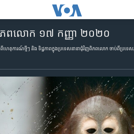
ិញ​ពិភពលោក ១៧ កញ្ញា ២០២០
​អំពី​ហេតុការណ៍​ថ្មីៗ ​និង​ ទិដ្ឋភាព​ក្នុង​ប្រទេស​នានា​ជុំវិញ​ពិភពលោក ​ចាប់​ពី​ប្រទេសរ