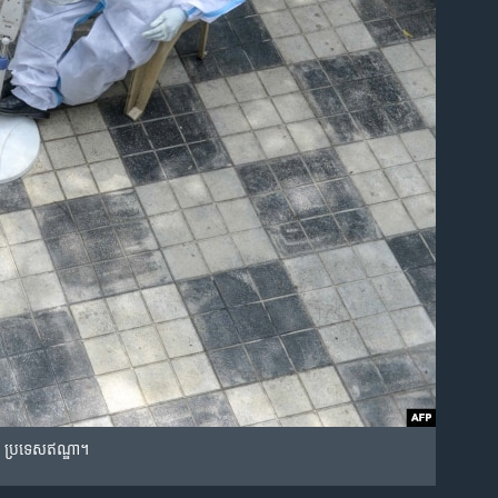
ad ប្រទេស​ឥណ្ឌា។