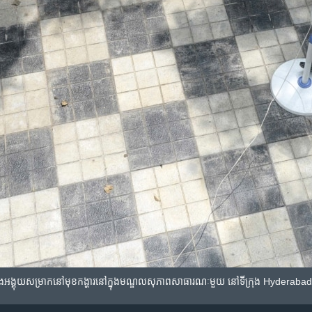
ំពុងអង្គុយ​សម្រាក​នៅ​មុខ​កង្ហារ​នៅ​ក្នុង​មណ្ឌល​សុភាព​សាធារណៈ​មួយ​ នៅ​ទីក្រុង Hyderab