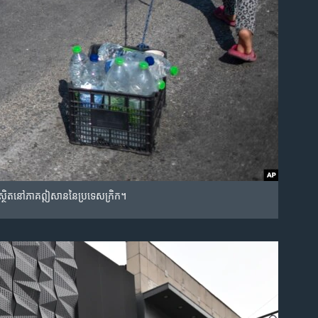
្ថិត​នៅ​ភាគ​​ឦសាន​នៃ​ប្រទេស​ក្រិក។