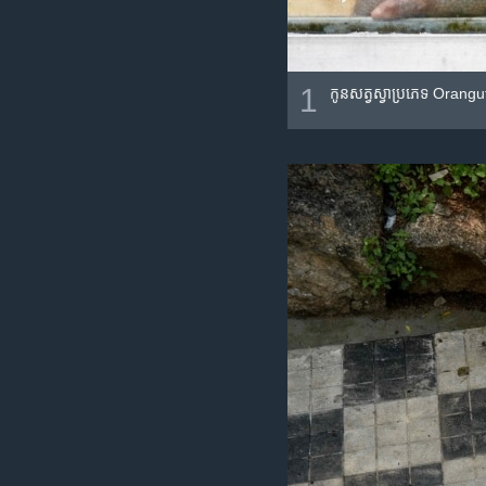
1
កូន​សត្វ​ស្វា​ប្រភេទ Oranguta