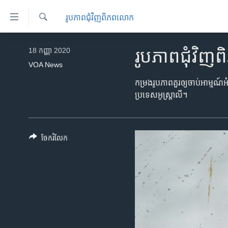
ភ្ជាប់​
រូបភាព​ជុំ​វិញ​ពិភពលោក
ទៅ​
គេហទំព័រ​
ស្វែង​
កម្ពុជា
រក
18 កញ្ញា 2020
រូបភាព​ជុំវ
ទាក់ទង
អន្តរជាតិ
VOA News
រំលង​
និង​
អាមេរិក
កម្រង​រូប​ភាព​គួរ​ឲ្យ​ចាប់​អាម្មណ៍
ចូល​
ប្រទេស​អូស្ត្រាលី។
ចិន
ទៅ​​
ទំព័រ​
ហេឡូវីអូអេ
ព័ត៌មាន​​
កម្ពុជាច្នៃប្រតិដ្ឋ
ចែករំលែក
តែ​
ម្តង
ព្រឹត្តិការណ៍ព័ត៌មាន
រំលង​
ទូរទស្សន៍ / វីដេអូ​
និង​
ចូល​
វិទ្យុ / ផតខាសថ៍
ទៅ​
កម្មវិធីទាំងអស់
ទំព័រ​