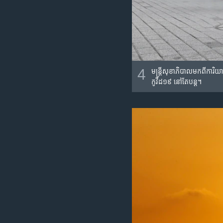
4
មន្ត្រី​សុខាភិបាល​មក​ពី​ការិ
កូវីដ១៩​ នៅ​តែ​បន្ត។