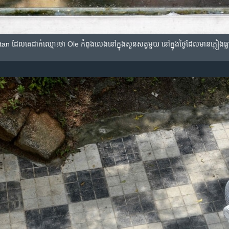
n ដែល​គេ​ដាក់​ឈ្មោះ​ថា Ole កំពុង​លេង​នៅ​ក្នុង​សួន​សត្វ​​មួយ នៅ​ក្នុង​ថ្ងៃ​ដែល​មានភ្លៀង​ធ្ល