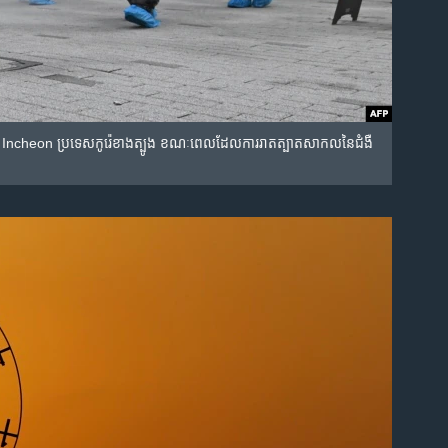
រុង Incheon ប្រទេស​កូរ៉េ​ខាង​ត្បូង ខណៈ​ពេល​ដែល​ការ​រាត​ត្បាត​សាកល​នៃ​ជំងឺ​