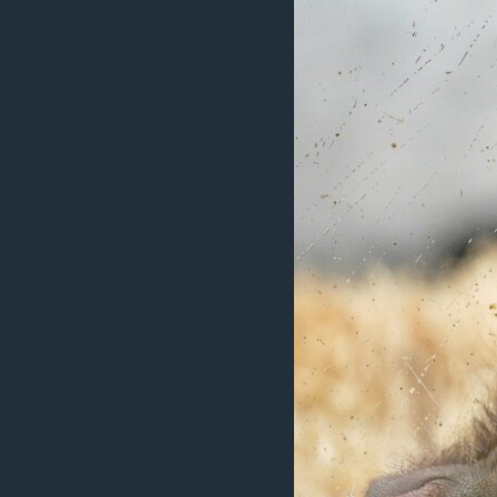
រចនា
សម្ព័ន្ធ​
រំលង​
និង​
ចូល​
ទៅ​
កាន់​
ទំព័រ​
ស្វែង​
រក