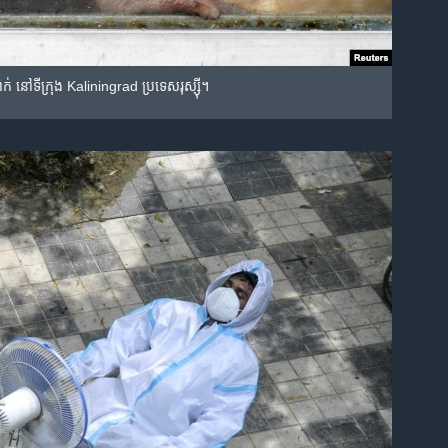
ាក់ នៅ​ទីក្រុង Kaliningrad ប្រទេស​រុស្ស៊ី។