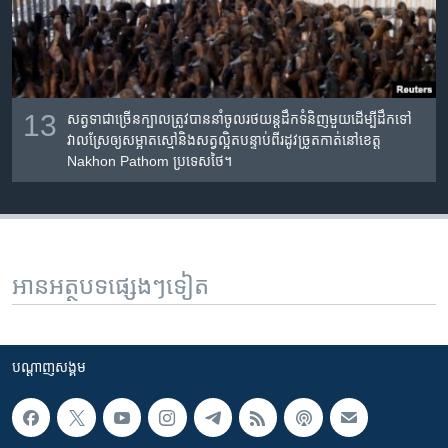
13
សត្វទាជាច្រើនក្បាលត្រូវបាន​នាំចូល​រថយន្ត​ដឹកទំនិញ​មួយ​ដើម្បី​ដឹក​ទៅ​
វាលស្រែឲ្យ​សម្អាត​ស្មៅ​និង​សត្វល្អិតបន្ទាប់ពីរដូវច្រូតកាត់​នៅ​ខេត្ត
Nakhon Pathom ប្រទេសថៃ។
អានអត្ថបទផ្សេងៗទៀត
បណ្តាញ​សង្គម