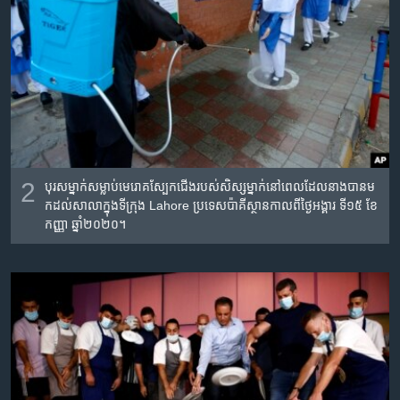
2
បុរស​ម្នាក់​សម្លាប់មេរោគ​ស្បែក​ជើង​របស់​សិស្ស​ម្នាក់​នៅពេល​ដែល​នាង​បានម​
ក​ដល់​សាលា​ក្នុង​ទីក្រុង Lahore ប្រទេស​ប៉ាគីស្ថានកាលពីថ្ងៃអង្គារ​ ទី​១៥ ខែ
កញ្ញា ឆ្នាំ២០២០។