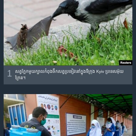
រចនា
សម្ព័ន្ធ​
Khmer English
រំលង​
និង​
បណ្តាញ​សង្គម
ចូល​
ទៅ​
កាន់​
ទំព័រ​
ភាសា
ស្វែង​
រក
1
សត្វក្អែក​មួយក្បាល​កំពុង​ចឹក​សត្វប្រចៀវ​នៅ​ក្នុង​ទីក្រុង Kyiv ប្រទេស​អ៊ុយ
ក្រែន។