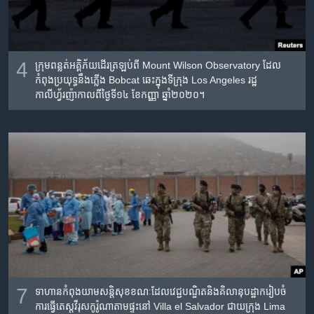
4
ក្រុម​ពន្លត់​អគ្គិភ័យ​ដើរ​ត្រឡប់​ពី​ Mount Wilson Observatory ដែល​
កំពុង​ប្រយុទ្ធនឹង​ភ្លើង​ Bobcat ឆេះក្នុងទីក្រុង Los Angeles រដ្ឋ
កាលីហ្វ័រញ៉ា​កាលពីថ្ងៃទី១៤ ខែកញ្ញា ឆ្នាំ២០២០។
7
ទាហាន​កំពុងយាម​សន្តិសុខ​ខណៈដែល​វេជ្ជបណ្ឌិត​និង​គិលានុបដ្ឋាក​រៀបចំ​
ការ​ធ្វើ​តេស្ត​វីរុស​កូរ៉ូណា​តាម​ផ្ទះ​នៅ​ Villa el Salvador ជាយក្រុង Lima