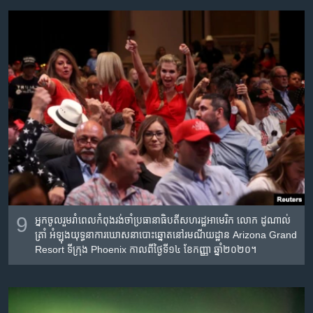
9
អ្នកចូល​រួម​រាំ​ពេល​កំពុងរង់ចាំ​ប្រធានាធិបតី​សហរដ្ឋអាមេរិក​ លោក ដូណាល់
ត្រាំ អំឡុង​យុទ្ធនាការ​ឃោសនា​បោះឆ្នោត​នៅ​រមណីយដ្ឋាន Arizona Grand
Resort ទីក្រុង Phoenix កាលពីថ្ងៃទី១៤ ខែកញ្ញា ឆ្នាំ២០២០។