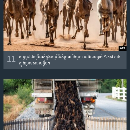
11
សត្វអូដ​ជាច្រើន​រត់ក្នុងកម្មវិធីរត់ប្រណាំងមួយ នៅ​វាលខ្សាច់ Sinai ខាង
ត្បូងប្រទេស​អេហ្ស៊ីប។