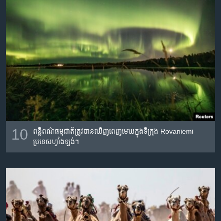
10
ពន្លឺពណ៌ធម្មជាតិ​ត្រូវបាន​ឃើញ​ពេញមេឃក្នុង​ទីក្រុង Rovaniemi
ប្រទេស​ហ្វាំង​ឡង់។