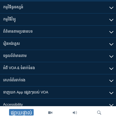
កម្មវិធី​ទូរទស្សន៍
កម្មវិធី​វិទ្យុ
ព័ត៌មាន​តាមប្រធានបទ​
រៀន​​អង់គ្លេស
ទទួល​ព័ត៌មាន​តាម
អំពី​ VOA & ទំនាក់ទំនង
គេហទំព័រ​​ទាក់ទង
ទាញយក​ App ផ្សេងៗ​របស់​ VOA
Accessibility
ផ្សាយផ្ទាល់