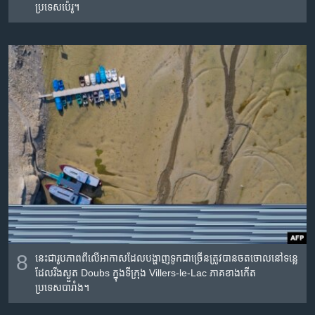
ប្រទេស​ប៉េរូ។
8
នេះ​ជារូបភាពពីលើអាកាស​ដែលបង្ហាញ​ទូក​ជាច្រើន​ត្រូវបានចតចោល​នៅ​ទន្លេ​
ដែល​រីងស្ងួត Doubs ក្នុង​ទីក្រុង Villers-le-Lac ភាគខាងកើត
ប្រទេសបារាំង។