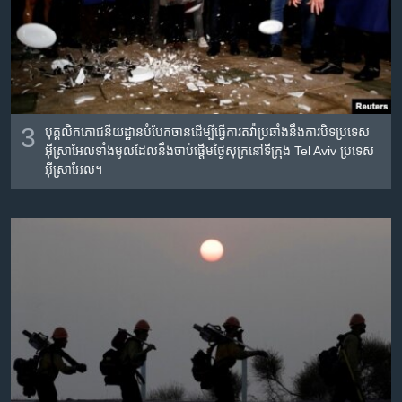
3
បុគ្គលិក​ភោជនីយដ្ឋាន​បំបែកចាន​ដើម្បីធ្វើការ​តវ៉ាប្រឆាំង​នឹង​ការ​បិទ​ប្រទេស
អ៊ីស្រាអែល​ទាំង​​មូលដែល​នឹង​ចាប់​ផ្តើម​ថ្ងៃសុក្រ​នៅទីក្រុង Tel Aviv​ ប្រទេស​
អ៊ីស្រាអែល។