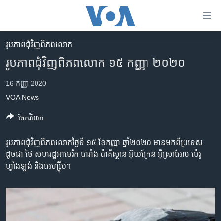
ភ្ជាប់​
ទៅ​
គេហទំព័រ​
រូបភាព​ជុំ​វិញ​ពិភពលោក
កម្ពុជា
ទាក់ទង
រូបភាពជុំវិញពិភពលោក ១៥ កញ្ញា ២០២០
រំលង​
អន្តរជាតិ
និង​
16 កញ្ញា 2020
អាមេរិក
ចូល​
VOA News
ទៅ​​
ចិន
ទំព័រ​
ចែករំលែក
ហេឡូវីអូអេ
ព័ត៌មាន​​
តែ​
កម្ពុជាច្នៃប្រតិដ្ឋ
រូបភាពជុំវិញពិភពលោកថ្ងៃទី ១៥ ខែកញ្ញា ឆ្នាំ២០២០ មានមកពីប្រទេស​
ម្តង
ដូចជា ថៃ សហរដ្ឋអាមេរិក បារាំង ប៉ាគីស្ថាន អ៊ុយក្រែន អ៊ីស្រាអែល ប៉េរូ​
ព្រឹត្តិការណ៍ព័ត៌មាន
រំលង​
ហ្វាំងឡង់ និងអេហ្ស៊ីប។
និង​
ទូរទស្សន៍ / វីដេអូ​
ចូល​
វិទ្យុ / ផតខាសថ៍
ទៅ​
ទំព័រ​
កម្មវិធីទាំងអស់