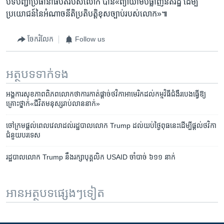
បទបញ្ជា​ប្រធានាធិបតី​របស់​លោក បាន​«ព្យាយាម​បំផ្លាញ​នីតិរដ្ឋ​ ដើម្បី​
ប្រយោជន៍​នៃ​អំណាច​នីតិប្រតិបត្តិ​ខុស​ច្បាប់​របស់​លោក‍»៕
ចែករំលែក
Follow us
អត្ថបទ​ទាក់ទង
អង្គការ​សុខភាព​ពិភពលោក​ថា​ការ​កាត់​ផ្តាច់​ថវិកា​អាមេរិក​ដល់​កម្មវិធី​ជំងឺ​របេង​ធ្វើ​ឱ្យ​
គ្រោះថ្នាក់«​ជីវិត​មនុស្ស​​រាប់​លាន​នាក់»
ចៅក្រម​ផ្តល់​ពេលវេលា​ដល់​រដ្ឋបាល​​លោក​ Trump ដល់​យប់​ថ្ងៃ​ពុធ​នេះ​ដើម្បី​ផ្តល់​ថវិកា​
ជំនួយ​បរទេស
រដ្ឋបាល​លោក Trump នឹង​រក្សា​បុគ្គលិក USAID ចាំបាច់ ៦១១ នាក់
អានអត្ថបទផ្សេងៗទៀត