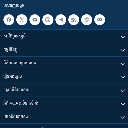
បណ្តាញ​សង្គម
កម្មវិធី​ទូរទស្សន៍
កម្មវិធី​វិទ្យុ
ព័ត៌មាន​តាមប្រធានបទ​
រៀន​​អង់គ្លេស
ទទួល​ព័ត៌មាន​តាម
អំពី​ VOA & ទំនាក់ទំនង
គេហទំព័រ​​ទាក់ទង