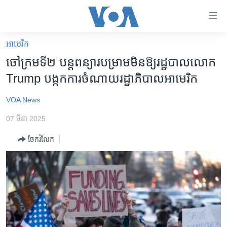
ភ្ជាប់​
ទៅ​
គេហទំព័រ​
អាមេរិក​
កម្ពុជា
ទាក់ទង
ចៅក្រម​ទី​២ បន្ត​ពន្យារ​​បម្រាម​មិន​ឱ្យ​រដ្ឋបាល​លោក​
រំលង​
អន្តរជាតិ
Trump បង្កក​ការ​ចំណាយ​រដ្ឋាភិបាល​អាមេរិក
និង​
អាមេរិក
ចូល​
VOA News
ទៅ​​
ចិន
ទំព័រ​
07 មីនា 2025
ហេឡូវីអូអេ
ព័ត៌មាន​​
ចែករំលែក
តែ​
កម្ពុជាច្នៃប្រតិដ្ឋ
ម្តង
ព្រឹត្តិការណ៍ព័ត៌មាន
រំលង​
និង​
ទូរទស្សន៍ / វីដេអូ​
ចូល​
វិទ្យុ / ផតខាសថ៍
ទៅ​
ទំព័រ​
កម្មវិធីទាំងអស់