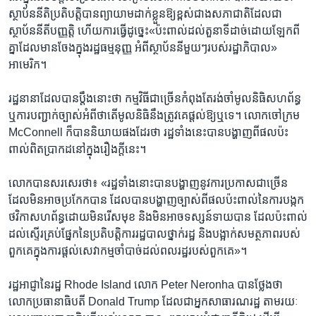
ស្ថាប័ន​នីតិប្រតិបត្តិ​បាន​ព្យាយាម​ដាក់​ខ្លួន​ឱ្យ​ខ្ពស់​ជាង​សភា​ជាតិ​ដែល​ជា​
ស្ថាប័ន​នីតីបញ្ញត្តិ ហើយ​ការ​ធ្វើ​ដូច្នេះ​«ប៉ះពាល់​ដល់​តួនាទី​ដាច់​ដោយ​ឡែក​ពី​
គ្នា​ដែល​មាន​ចែង​ក្នុង​រដ្ឋធម្មនុញ្ញ អំពី​ស្ថាប័ន​នីមួយៗ​របស់​រដ្ឋាភិបាល‍»​
អាមេរិក។
រដ្ឋ​នានា​ដែល​បាន​ប្តឹង​នោះ​ថា កម្មវិធី​ជា​ច្រើន​កំពុង​តែ​រង់ចាំ​មូលនិធិ​សហព័ន្ធ​
ឬ​ការ​បញ្ជាក់​ច្បាស់​អំពី​ថា​តើ​មូលនិធិ​នឹង​ត្រូវ​គេ​ផ្តល់​ឱ្យ​ឬ​ទេ។ លោក​ចៅក្រម​
McConnell ក៏​បាន​និយាយ​ផង​ដែរ​ថា រដ្ឋ​ទាំង​នេះ​បាន​បង្ហាញ​ពី​ផល​ប៉ះ
ពាល់​ពិតប្រាកដ​នៅ​ក្នុង​រឿង​ក្តី​នេះ។
លោក​បាន​សរសេរ​ថា៖ «រដ្ឋ​ទាំង​នោះ​បាន​បង្ហាញ​នូវ​ការ​ប្រកាស​ជា​ច្រើន​
ដែល​មិន​អាច​ប្រកែក​បាន ដែល​បាន​បង្ហាញ​ច្បាស់​ពី​ផល​ប៉ះពាល់​នៃ​ការ​បង្កក​
ថវិកា​សហព័ន្ធ​ដោយ​មិន​រើស​មុខ និង​មិន​អាច​ទស្សន៍ទាយ​បាន ដែល​ប៉ះពាល់​
ដល់​ស្ទើរ​គ្រប់​ផ្នែក​នៃ​ប្រតិបត្តិការ​រដ្ឋបាល​ថ្នាក់​រដ្ឋ ​និង​បង្អាក់​សមត្ថភាព​របស់​
ពួក​គេ​ក្នុង​ការ​ផ្តល់​សេវាកម្ម​ចាំបាច់​ដល់​ពលរដ្ឋ​របស់​ពួក​គេ‍»។
រដ្ឋអាជ្ញា​នៃ​រដ្ឋ Rhode Island លោក Peter Neronha បាន​ថ្លែង​ថា
លោក​ប្រធានាធិបតី​ Donald Trump ដែល​ជា​អ្នក​សាធារណរដ្ឋ​ តាម​រយៈ​