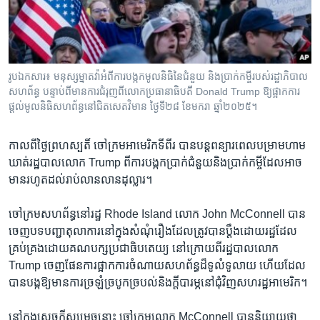
រចនា
សម្ព័ន្ធ​
Khmer English
រំលង​
និង​
បណ្តាញ​សង្គម
ចូល​
រូបឯកសារ៖ មនុស្សម្នាតវ៉ាអំពីការបង្កកមូលនិធិនៃជំនួយ និងប្រាក់កម្ចីរបស់រដ្ឋាភិបាល
ទៅ​
សហព័ន្ធ បន្ទាប់ពីមានការជំរុញពីលោកប្រធានាធិបតី Donald Trump ឱ្យផ្អាកការ
កាន់​
ផ្តល់មូលនិធិសហព័ន្ធនៅជិតសេតវិមាន ថ្ងៃទី២៨ ខែមករា ឆ្នាំ២០២៥។
ទំព័រ​
ភាសា
ស្វែង​
កាល​ពី​ថ្ងៃ​ព្រហស្បតិ៍ ចៅក្រម​អាមេរិក​ទី​ពីរ បានបន្ត​ពន្យារ​ពេល​បម្រាម​ហាម​
រក
ឃាត់​រដ្ឋបាល​លោក​ Trump ​ពី​ការ​បង្កកប្រាក់​ជំនួយ​និង​ប្រាក់​កម្ចី​ដែល​អាច​
មាន​រហូត​ដល់​រាប់​លានលាន​ដុល្លារ។
ចៅក្រម​សហព័ន្ធ​នៅ​រដ្ឋ Rhode Island ​លោក John McConnell បាន​
ចេញ​បទបញ្ជា​តុលាការ​នៅ​ក្នុង​សំណុំ​រឿង​ដែល​ត្រូវ​បាន​ប្តឹង​ដោយ​រដ្ឋ​ដែល​
គ្រប់គ្រង​ដោយ​គណបក្ស​ប្រជាធិបតេយ្យ នៅ​ក្រោយ​ពី​រដ្ឋបាល​លោក
Trump ចេញ​ផែនការ​ផ្អាក​ការ​ចំណាយ​សហព័ន្ធ​ដ៏​ទូលំទូលាយ ហើយ​ដែល​
បាន​បង្ក​ឱ្យ​មាន​ការ​ច្រឡំ​ច្របូកច្របល់​និង​ក្តីបារម្ភ​នៅ​ជុំវិញ​សហរដ្ឋ​អាមេរិក។​
នៅ​ក្នុង​សេចក្តី​សម្រេច​នោះ ចៅក្រម​លោក McConnell បាន​និយាយ​ថា