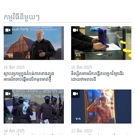
កម្មវិធី​នីមួយៗ
15 មីនា 2025
15 មីនា 2025
ស្ថាបត្យកម្ម​ក្នុង​តំបន់​ភាគ​ខាង​ត្បូង​
និស្សិត​អាមេរិក​បង្កើត​បច្ចេកវិទ្យា​ដើរ​
អាមេរិក​ចាប់ផ្តើម​លើក​មុខមាត់​ថ្មី
ដោយ​ថាមពល​ដី
14 មីនា 2025
12 មីនា 2025