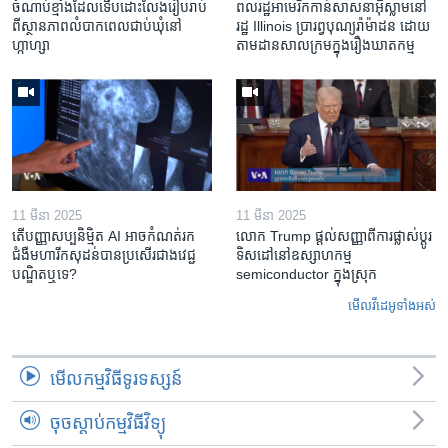
ចំណាប់ខ្មាំង​ដែល​ទើប​ដោះលែង​រៀបរាប់​
ពលរដ្ឋអាមេរិក​កាន់សាសនា​អ៊ិស្លាម​នៅ
ពី​ស្ថានភាព​​លំបាក​ពេល​ជាប់​ឃុំ​នៅ​
រដ្ឋ Illinois ​ប្រារព្វបុណ្យរ៉ាម៉ាដន ​ដោយ​
ហ្កាហ្សា
តាម​ដាន​​សាលក្រមក្នុងរឿងឃាតកម្ម
11 មីនា 2025
11 មីនា 2025
តើ​បញ្ញាសប្បនិម្មិត​ AI អាច​កំណត់​រក​
លោក Trump ផ្តល់សញ្ញាពីការផ្លាស់ប្តូរ
ជំងឺមហារីក​សុដន់​បាន​ប្រសើរ​ជាង​វេជ្ជ
ទិសដៅនៅឧស្សាហកម្ម
បណ្ឌិត​ឬ​ទេ?
semiconductor ក្នុងស្រុក
មើល​វីដេអូ​ទាំង​អស់
មើល​កម្មវិធី​ទូរទស្សន៍
ចុចស្តាប់កម្មវិធីវិទ្យុ