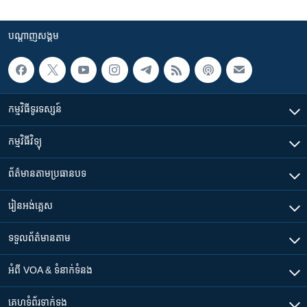
បណ្តាញ​សង្គម
កម្មវិធី​ទូរទស្សន៍
កម្មវិធី​វិទ្យុ
ព័ត៌មាន​តាមប្រធានបទ​
រៀន​​អង់គ្លេស
ទទួល​ព័ត៌មាន​តាម
អំពី​ VOA & ទំនាក់ទំនង
គេហទំព័រ​​ទាក់ទង