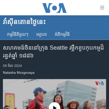
ភ្ជាប់​
ទៅ​
គេហទំព័រ​
វ៉ាស៊ីនតោន​ថ្ងៃ​នេះ
កម្ពុជា
ទាក់ទង
រំលង​
កម្មវិធី​នីមួយៗ
អត្ថបទ​
អំពី​កម្មវិធី​
អន្តរជាតិ
និង​
អាមេរិក
ចូល​
សហគមន៍ចិននៅក្រុង Seattle រម្លឹកខួបកុបកម្មដ៏
ទៅ​​
ចិន
រន្ធត់ឆ្នាំ ១៨៨៦
ទំព័រ​
ហេឡូវីអូអេ
ព័ត៌មាន​​
09 មីនា 2024
តែ​
កម្ពុជាច្នៃប្រតិដ្ឋ
Natasha Mozgovaya
ម្តង
ព្រឹត្តិការណ៍ព័ត៌មាន
រំលង​
និង​
ទូរទស្សន៍ / វីដេអូ​
ចូល​
វិទ្យុ / ផតខាសថ៍
ទៅ​
ទំព័រ​
កម្មវិធីទាំងអស់
No media source currently available