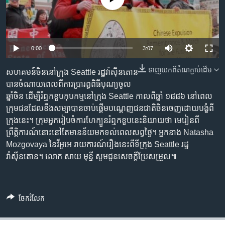
រចនា
សម្ព័ន្ធ​
Khmer English
រំលង​
និង​
បណ្តាញ​សង្គម
0:00
3:07
ចូល​
ទៅ​
ទាញ​យក​ពី​តំណភ្ជាប់​ដើម
សហគមន៍ចិននៅក្រុង Seattle រដ្ឋវ៉ាស៊ីនតោន
កាន់​
បានចំណាយពេលពីការប្រារព្ធពិធីបុណ្យចូល
ទំព័រ​
ភាសា
ឆ្នាំចិន ដើម្បីរំឮកខួបកុបកម្មនៅក្រុង Seattle កាលពីឆ្នាំ ១៨៨៦ នៅពេល
ស្វែង​
ក្រុមជនដែលខឹងសម្បាបានចាប់ផ្តើមបណ្តេញជនជាតិចិនចេញដោយបង្ខំពី
រក
ក្រុងនេះ។ ក្រុមអ្នករៀបចំការហែក្បួនរំឮកខួបនេះនិយាយថា មេរៀនពី
ព្រឹត្តិការណ៍នោះនៅតែមានន័យមកទល់ពេលសព្វថ្ងៃ។ អ្នកនាង Natasha
Mozgovaya នៃវីអូអេ រាយការណ៍រឿងនេះពីទីក្រុង Seattle រដ្ឋ
វ៉ាស៊ីនតោន។ លោក សាយ មុន្នី សូមជូនសេចក្តីប្រែសម្រួល៕
ចែករំលែក