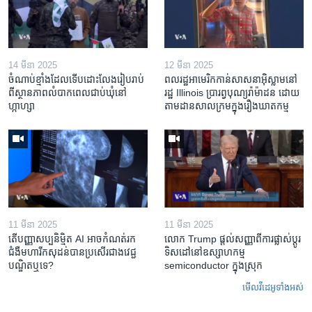
14 មីនា 2025
12 មីនា 2025
ចំណាប់ខ្មាំង​ដែល​ទើប​ដោះលែង​រៀបរាប់​
ពលរដ្ឋអាមេរិក​កាន់សាសនា​អ៊ិស្លាម​នៅ
ពី​ស្ថានភាព​​លំបាក​ពេល​ជាប់​ឃុំ​នៅ​
រដ្ឋ Illinois ​ប្រារព្វបុណ្យរ៉ាម៉ាដន ​ដោយ​
ហ្កាហ្សា
តាម​ដាន​​សាលក្រមក្នុងរឿងឃាតកម្ម
11 មីនា 2025
11 មីនា 2025
តើ​បញ្ញាសប្បនិម្មិត​ AI អាច​កំណត់​រក​
លោក Trump ផ្តល់សញ្ញាពីការផ្លាស់ប្តូរ
ជំងឺមហារីក​សុដន់​បាន​ប្រសើរ​ជាង​វេជ្ជ
ទិសដៅនៅឧស្សាហកម្ម
បណ្ឌិត​ឬ​ទេ?
semiconductor ក្នុងស្រុក
មើល​វីដេអូ​ទាំង​អស់