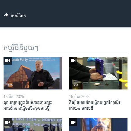
ចែករំលែក
កម្មវិធី​នីមួយៗ
15 មីនា 2025
15 មីនា 2025
ស្ថាបត្យកម្ម​ក្នុង​តំបន់​ភាគ​ខាង​ត្បូង​
និស្សិត​អាមេរិក​បង្កើត​បច្ចេកវិទ្យា​ដើរ​
អាមេរិក​ចាប់ផ្តើម​លើក​មុខមាត់​ថ្មី
ដោយ​ថាមពល​ដី