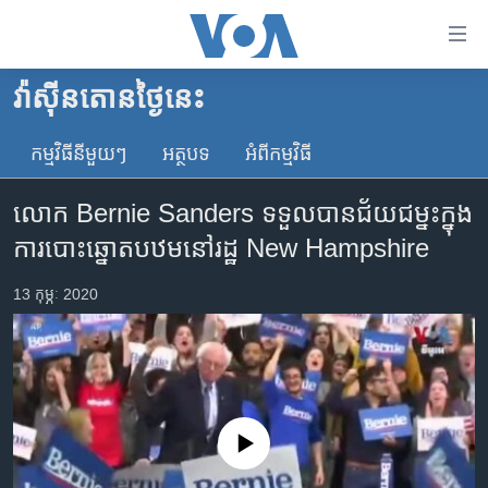
ភ្ជាប់​
ទៅ​
គេហទំព័រ​
វ៉ាស៊ីនតោន​ថ្ងៃ​នេះ
កម្ពុជា
ទាក់ទង
រំលង​
កម្មវិធី​នីមួយៗ
អត្ថបទ​
អំពី​កម្មវិធី​
អន្តរជាតិ
និង​
អាមេរិក
ចូល​
លោក Bernie Sanders ទទួល​បាន​ជ័យជម្នះ​ក្នុង​
ទៅ​​
ចិន
ការ​បោះឆ្នោត​បឋម​នៅ​រដ្ឋ New Hampshire
ទំព័រ​
ហេឡូវីអូអេ
ព័ត៌មាន​​
13 កុម្ភៈ 2020
តែ​
កម្ពុជាច្នៃប្រតិដ្ឋ
ម្តង
ព្រឹត្តិការណ៍ព័ត៌មាន
រំលង​
និង​
ទូរទស្សន៍ / វីដេអូ​
ចូល​
វិទ្យុ / ផតខាសថ៍
ទៅ​
No media source currently available
ទំព័រ​
កម្មវិធីទាំងអស់