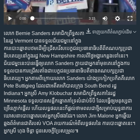
រចនា
សម្ព័ន្ធ​
Khmer English
រំលង​
0:00
3:15
និង​
បណ្តាញ​សង្គម
ចូល​
ទាញ​យក​ពី​តំណភ្ជាប់​ដើម
លោក Bernie Sanders សមាជិក​ព្រឹទ្ធសភា​
ទៅ​
នៃ​រដ្ឋ Vermont បាន​ទទួល​ជ័យជម្នះ​នៅ​ក្នុង​
កាន់​
ការ​បោះឆ្នោត​បឋម​ដើម្បី​ជ្រើសរើស​បេក្ខជន​ប្រធានាធិបតី​ពី​គណបក្ស​ប្រជា
ទំព័រ​
ធិបតេយ្យ​នៅ​ក្នុង​រដ្ឋ New Hampshire កាល​ពី​ថ្ងៃ​អង្គារ​កន្លង​ទៅ​នេះ។
ភាសា
ស្វែង​
ជ័យជម្នះ​នេះ​បាន​ធ្វើ​ឲ្យ​លោក Sanders ក្លាយ​ជា​អ្នក​នាំមុខ​គេ​នៅ​ក្នុង​ការ​
រក
ទទួល​បាន​ការ​ជ្រើសតាំង​ជា​បេក្ខជន​ប្រធានាធិបតី​ខាង​គណបក្ស​ប្រជា
ធិបតេយ្យ។ អ្នក​តាម​ពីក្រោយ​លោក Sanders យ៉ាង​ប្រកៀកប្រកិត​គឺ​លោក
Pete Buttigieg ដែល​ជា​អតីត​អភិបាល​ក្រុង South Bend រដ្ឋ
Indiana។ អ្នកស្រី Amy Klobuchar សមាជិក​ព្រឹទ្ធសភា​នៃ​រដ្ឋ
Minnesota ទទួល​បាន​សន្លឹក​ឆ្នោត​គាំទ្រ​លំដាប់​ទី​បី ដែល​ធ្វើ​ឲ្យ​មនុស្ស​ជា
ច្រើន​ភ្ញាក់ផ្អើល ហើយ​លទ្ធផល​នេះ​ក៏​ផ្ដល់​ថាមពល​ជា​ថ្មី​សម្រាប់​យុទ្ធនាការ​
ឃោសនា​បោះឆ្នោត​របស់​អ្នកស្រី​ផង​ដែរ។ លោក Jim Malone អ្នក​ឆ្លើយ
ឆ្លង​ព័ត៌មាន​ជាតិ​របស់ VOA រាយការណ៍​អំពី​លទ្ធផល​នៃ ការ​បោះឆ្នោត​នេះ។
អ្នកស្រី ហុង ចិន្ដា ជូន​សេចក្ដីប្រែសម្រួល៕