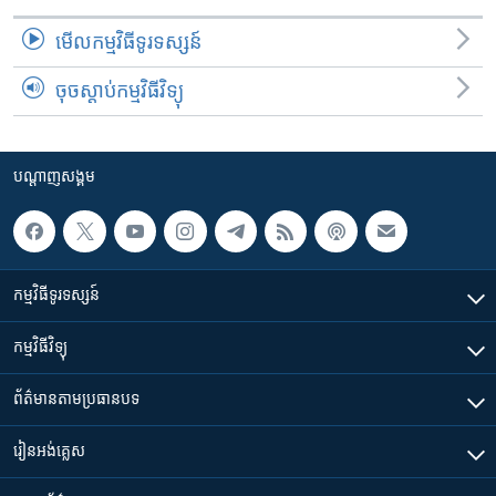
មើល​កម្មវិធី​ទូរទស្សន៍
ចុចស្តាប់កម្មវិធីវិទ្យុ
បណ្តាញ​សង្គម
កម្មវិធី​ទូរទស្សន៍
កម្មវិធី​វិទ្យុ
ព័ត៌មាន​តាមប្រធានបទ​
រៀន​​អង់គ្លេស