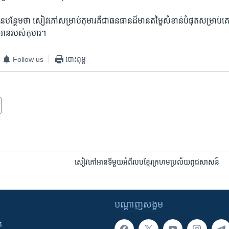
បាន​បន្ថែម​ថា សៀវភៅ​សម្រាប់​កុមារ​គឺ​ជា​ធនធាន​ដ៏​មាន​តម្លៃ​សំខាន់​បំផុត​សម្រាប់
​អាន​របស់​កុមារ។
Follow us
បោះពុម្ព
សៀវ​ភៅ​អាន​ទី​មួយ​អំពី​របប​ខ្មែរ​ក្រហម​ប្រល័យ​ពូជ​សាសន៍
បណ្តាញ​សង្គម
ក