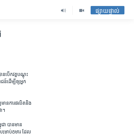
ផ្សាយផ្ទាល់
រ
​បើក​វគ្គ​បណ្ដុះ​
៍​ដើម្បី​ឲ្យ​អ្នក
្យ​មាន​ការ​ផលិត​និង​
ជា។
្ពុជា បាន​មាន​
សម្រាប់​កុមារ​ ដែល​