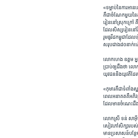
«ទម្លាប់​នៃ​ការ​អា
គឺជា​ចំណែក​មួយនៃ​ក
រៀន​នៅ​ស្រុក​ក្រៅ គឺ
ដែល​សិស្ស​រៀន​នៅ​វិទ
រូមធូរីដ​កម្ពុជា​ដែល​
សរុប​ជាង​៨០​នាក់​ហើ
លោក​ហេង​ ឧត្តម អ្នក
ប្រាប់ឲ្យ​ដឹង​ថា​ លោក
យុវជន​និងយុវតី​ដ
«កុមារ​គឺជាទំពាំង​ស្
ពេល​អនាគតគឺ​អភិវឌ្ឍ
ដែល​មាន​ចំណេះ​ដឹង
លោកស្រី​ ទន់​ សាអ៊ី
សៀវភៅ​សិក្សា​របស់​ក្
មាន​ប្រសាសន៍​បន្ថែម​