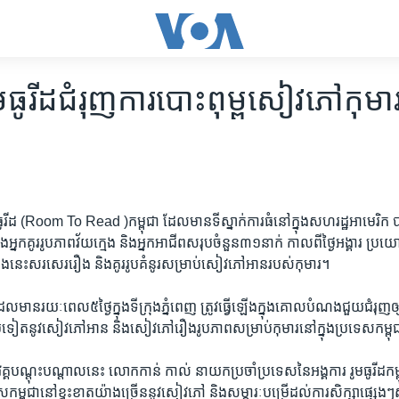
ូមធូរីដ​ជំរុញ​ការ​បោះពុម្ព​សៀវភៅ​កុមា
ូរីដ​ (Room To Read )កម្ពុជា ដែល​មាន​ទី​ស្នាក់​ការ​ធំ​នៅ​ក្នុង​សហរដ្ឋ​អាមេរិក បាន
ង​អ្នក​គូរ​រូបភាពវ័យ​ក្មេង និង​អ្នក​អាជីព​សរុបចំនួន​៣១​នាក់ កាល​ពី​ថ្ងៃ​អង្គារ ប្រយោជន
រ​ទាំងនេះសរសេរ​រឿង និង​គូរ​រូប​គំនូរ​សម្រាប់​សៀវភៅ​អាន​របស់​កុមារ។
ែល​មាន​រយៈ​ពេល​៥​ថ្ងៃ​ក្នុង​ទីក្រុង​ភ្នំពេញ​ ត្រូវ​ធ្វើឡើងក្នុង​គោលបំណង​ជួយ​ជំរុញ​ឲ
ែម​ទៀត​នូវ​សៀវភៅ​អាន និង​សៀវភៅ​រឿង​រូបភាព​សម្រាប់​កុមារ​នៅ​ក្នុង​ប្រទេស​កម្ពុ
បើក​វគ្គ​បណ្តុះ​បណ្តាល​នេះ លោក​កាន់​ កាល់​ នាយក​ប្រចាំ​ប្រទេស​នៃ​អង្គការ រូមធូរីដ​កម
្ពុជា​នៅ​ខ្វះខាត​យ៉ាង​ច្រើន​នូវ​សៀវ​ភៅ និង​សម្ភារៈ​បម្រើ​ដល់​ការ​សិក្សា​ផ្សេងៗ​