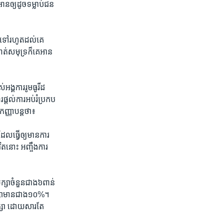
អានឲ្យ​ដូច​ទម្លាប់ជន​
ព​ទៅ​រហូត​ដល់​គេ​
​សមុទ្រ​ក៏​គេ​អាន​
​អង្គការរូមធូរីដ
តល់​ការ​អប់រំប្រកប​
ញ្ញា​បន្ត​ថា៖
​ធ្វើ​ឲ្យ​មាន​ការ​
ិត​នោះ​ អញ្ចឹង​ការ​
សា​ចំនួន​ជាង​៦​ពាន់​
ិក្សា​មាន​ជាង​១០%។
ក្សា ដោយសារ​តែ​