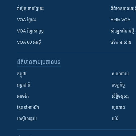
វ៉ាស៊ីនតោន​ថ្ងៃ​នេះ
ព័ត៌មាន​​ពេល​រាត្រ
VOA ថ្ងៃនេះ
Hello VOA
VOA ​វិទ្យាសាស្ត្រ
សំឡេង​ជំនាន់​ថ្មី
VOA 60 អាស៊ី
វេទិកា​អាស៊ាន
ព័ត៌មាន​តាមប្រធានបទ​
កម្ពុជា
នយោបាយ
អន្តរជាតិ
សេដ្ឋកិច្ច
អាមេរិក
សិទ្ធិមនុស្ស
ខ្មែរ​នៅអាមេរិក
សុខភាព
អាស៊ីអាគ្នេយ៍
អប់រំ