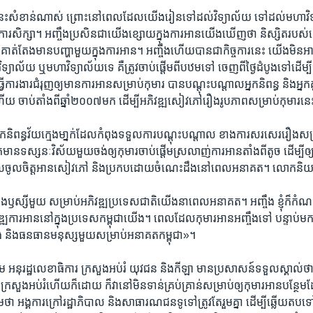
ន​នេះ​សំខាន់​ណាស់​ ព្រោះ​នៅ​ពេល​ដែល​យើង​រៀន​ទៅដល់​វិទ្យាល័យ ទៅដល់មហាវិទ្
ារសិក្សា។ អញ្ចឹង​ប្រសិន​ជា​យើង​ខ្សោយ​ក្នុង​ការ​អាន​យើង​ឃើញ​ថា និស្សិត​រប
​គាត់​តែង​មាន​បញ្ហា​មួយ​ក្នុង​ការ​អាន។ អញ្ចឹង​ហើយ​បាន​ជាកិច្ចការ​នេះ យើង​មិន​អា
្យាល័យ ឬ​មហាវិទ្យាល័យ​ទេ គឺ​ត្រូវ​ចាប់ផ្ដើម​ពី​បឋម​ទៅ ចេញ​ពី​ថ្ងៃ​ដំបូង​ទៅ​ដើម្បី​
ធ្វើការ​ងារ​ជំរុញ​ឲ្យ​មាន​ការ​អាន​សម្រាប់​កុមារ​ បានបណ្តុះ​បណ្តាល​អ្នកនិពន្ធ និង​អ្នក​គ
យ ចាប់​តាំង​ពី​ឆ្នាំ​២០០៧​មក ដើម្បី​អភិវឌ្ឍ​សៀវភៅ​រឿង​រូបភាព​សម្រាប់​កុមារ​ន
និពន្ធ​វ័យក្មេង​មា្នក់​ដែល​កំពុង​ទទួល​ការ​បណ្តុះ​បណ្តាល ខាង​ការ​សរសេរ​រឿង​សម្
​មាន​ទស្សនៈ​វិស័យ​មួយ​ចង់​ឲ្យ​កុមារ​ចាប់ផ្តើម​ស្រលាញ់​ការ​អាន​តាំង​ពីតូច ដើម្បី​ឲ្យ
ែល​ចូលចិត្ត​អាន​សៀវភៅ និង​ប្រកប​ដោយ​ចំណេះ​ដឹង​នៅ​ពេល​អនាគត។ លោក​និ
នង​ឫស្សី​មួយ សម្រាប់​អភិវឌ្ឍ​ប្រទេស​ជាតិ​យើង​នា​ពេល​អនាគត។ អញ្ចឹង​ ខ្ញុំ​ក៏​កំណត់​
​ការ​អាន​នៅក្នុង​ប្រទេស​កម្ពុជា​យើង។ ពេល​ដែល​កុមារ​អាន​អញ្ចឹង​ទៅ បន្ទាប់​មក​
 និង​ធនធាន​មនុស្ស​មួយ​សម្រាប់​អនាគត​កម្ពុជា»។
ម អនុរដ្ឋលេខាធិការ ក្រសួង​អប់រំ ​យុវជន និង​កីឡា មាន​ប្រសាសន៍​ទទួល​ស្គាល់​ថា
រសួង​អប់រំ​ហើយ​ក៏​ដោយ ក៏​វា​នៅ​មិន​ទាន់​គ្រប់​គ្រាន់​សម្រាប់​ឲ្យ​កុមារ​អាន​បន្ថែម​ដ
ថា អង្គការ​ក្រៅ​រដ្ឋាភិបាល និង​សាធារណ​ជន​ទូទៅ​ត្រូវ​តែ​រួមគ្នា​ ដើម្បី​ឆ្លើយតប​ទ