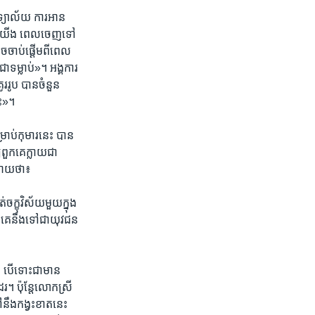
យាល័យ​ ការ​អាន​
ស់​យើង ពេល​ចេញ​ទៅ​
ច​ចាប់ផ្ដើម​ពី​ពេល​
ជា​ទម្លាប់»។ អង្គការ​
ូររូប​ បាន​ចំនួន​
េះ»។
រាប់​កុមារ​នេះ បាន​
​ពួកគេ​ក្លាយ​ជា​
យាយ​ថា៖
ចក្ខុវិស័យ​មួយ​ក្នុង
គេ​នឹង​ទៅ​ជា​យុវជន​
 បើ​ទោះ​ជា​មាន​
ែរ។ ប៉ុន្តែ​លោកស្រី​
ៅ​នឹង​កង្វះខាត​នេះ