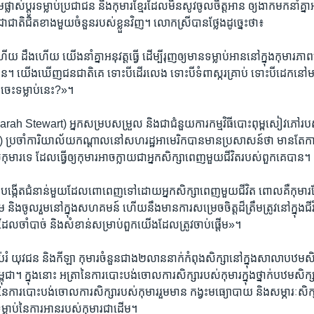
ាស់​ប្ដូរ​ទម្លាប់​ប្រជាជន និង​កុមារខ្មែរ​ដែល​មិន​សូវ​ចូលចិត្ត​អាន ឲ្យ​ងាក​មក​នាំ​គ្នា​
ាជាតិ​ជិត​ខាង​មួយ​ចំនួនរបស់​ខ្លួន​វិញ។ លោក​ស្រី​បាន​ថ្លែង​ដូច្នេះ​ថា៖
 ដឹង​ហើយ​ យើង​នាំគ្នា​អនុវត្ត​ធ្វើ​ ដើម្បី​រុញ​ឲ្យ​មាន​ទម្លាប់​អាន​នៅក្នុង​កុមារភា
 យើង​ឃើញ​ជនជាតិ​គេ​ ទោះបី​ដើរ​លេង​ ទោះបី​ទំពា​ស្ករ​គ្រាប់​ ទោះបី​ដេក​នៅ​មាត់
េ​ចេះ​ទម្លាប់​នេះ?»។
Sarah Stewart) អ្នក​សម្របសម្រួល និង​ជា​ជំនួយការ​កម្មវិធី​បោះ​ពុម្ព​សៀវភៅ​របស់
ចាំ​ការិយាល័យ​កណ្ដាល​នៅ​សហរដ្ឋ​អាមេរិក​បាន​មាន​ប្រសាសន៍​ថា មាន​តែ​ការ​ផ្
រ​ទេ ដែល​ធ្វើឲ្យ​កុមារ​អាច​ក្លាយ​ជា​អ្នក​សិក្សា​ពេញ​មួយ​ជីវិត​របស់​ពួកគេ​បាន។ ក
បង្កើត​ជំនាន់​មួយ​ដែល​ពោ​ពេញ​ទៅ​ដោយ​អ្នក​សិក្សា​ពេញ​មួយ​ជីវិត ពោលគឺ​កុមារ​ដែល
សង្គម​ និង​ចូលរួម​នៅក្នុង​សហគមន៍ ហើយ​នឹង​មាន​ការ​សម្រេច​ចិត្ត​ដ៏​ត្រឹមត្រូវ​នៅក្នុង​ជីវ
ួយ​ដែល​ចាំបាច់ និង​សំខាន់​សម្រាប់​ពួក​យើង​ដែល​ត្រូវ​ចាប់​ផ្តើម»។
ំ​ យុវជន​ និងកីឡា កុមារ​ចំនួន​ជាង​២លាន​នាក់​កំពុង​សិក្សា​នៅក្នុង​សាលា​បឋម​សិក្
ពុជា។ ក្នុង​នោះ អត្រា​នៃ​ការ​បោះបង់​ចោល​ការសិក្សា​របស់​កុមារ​ក្នុង​ថ្នាក់​បឋម​ស
​ការ​បោះបង់​ចោល​ការ​សិក្សា​របស់​កុមារ​រួមមាន​ កង្វះ​មធ្យោបាយ និងសម្ភារៈ​សិ
​ទម្លាប់​នៃ​ការ​អាន​របស់​កុមារ​ជាដើម។