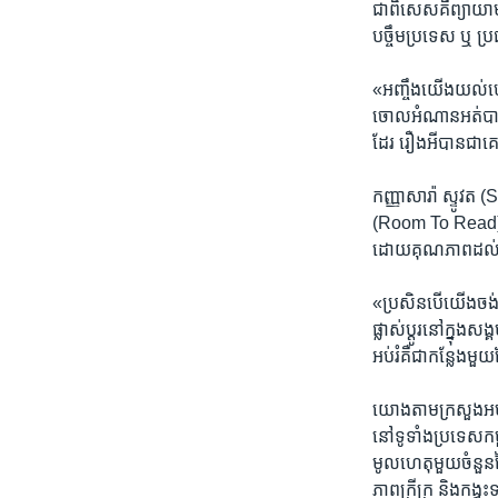
ជាពិសេសគឺ​ព្យាយាម​ផ្ល
បច្ចឹម​ប្រទេស ឬ ប្រជ
«អញ្ចឹង​យើង​យល់​ហើយ​
ចោល​អំណាន​អត់​បាន​។
ដែរ​ រឿង​អី​បាន​ជា​គ
កញ្ញាសារ៉ា ស្ទូវត (
(Room To Read) ប្រ
ដោយ​គុណភាព​ដល់​កុមា
«ប្រសិន​បើ​យើង​ចង់​
ផ្លាស់​ប្ដូរ​នៅក្នុង​
អប់រំ​គឺ​ជា​កន្លែង​ម
យោង​តាម​ក្រសួង​អប់រ
នៅ​ទូទាំង​ប្រទេស​កម្
មូលហេតុមួយ​ចំនួននៃ
ភាព​ក្រីក្រ និង​កង្វះ