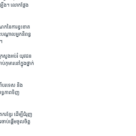
ះ​ឡើង។ លោក​ថ្លែង​
​នៃ​ការ​ខ្វះ​ខាត​
បណ្ដាល​អ្នក​និពន្ធ​
»។
្រសួង​អប់រំ​ យុវជន​
ុមារ​នៅក្នុង​ថ្នាក់​
​ពី​បរទេស និង​
លទ្ធភាព​ទិញ​
ខ្មែរ​ ដើម្បី​ជំរុញ​
ចាប់ផ្តើម​ចូលចិត្ត​