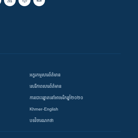
អក្ខរកម្មសារព័ត៌មាន
សេរីភាពសារព័ត៌មាន
ការបោះឆ្នោតនៅអាមេរិកឆ្នាំ២០២០
Khmer-English
បទវិចារណកថា