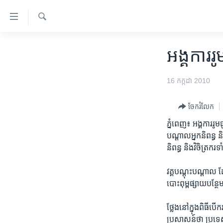
ភ្ជាប់​
ទៅ​
គេហទំព័រ​
ស្វែង​
កម្ពុជា
រក
អង្គការ​រ
ទាក់ទង
អន្តរជាតិ
រំលង​
និង​
អាមេរិក
16 កក្កដា 2010
ចូល​
ចិន
ទៅ​​
ចែករំលែក
ទំព័រ​
ហេឡូវីអូអេ
ភ្នំពេញ៖ អង្គការរូមធ
ព័ត៌មាន​​
កម្ពុជាច្នៃប្រតិដ្ឋ
បណ្ដាល​អ្នក​និពន្ធ និ
តែ​
និពន្ធ និង​វិចិត្រក
ម្តង
ព្រឹត្តិការណ៍ព័ត៌មាន
រំលង​
ទូរទស្សន៍ / វីដេអូ​
វគ្គ​បណ្តុះ​បណ្តាល ដ
និង​
បោះ​ពុម្ពផ្សាយ​បន្ថ
ចូល​
វិទ្យុ / ផតខាសថ៍
ទៅ​
កម្មវិធីទាំងអស់
ថ្លែង​នៅ​ក្នុង​ពិធី​
ទំព័រ​
ប្រសាសន៍ថា ប្រទេស​កម