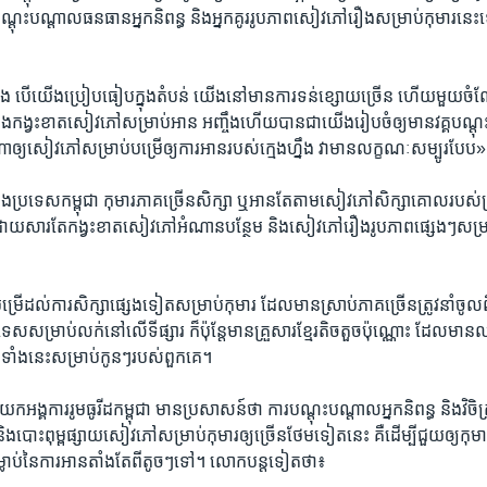
​បណ្ដុះ​បណ្ដាល​ធនធាន​អ្នកនិពន្ធ និង​អ្នក​គូរ​រូបភាព​សៀវភៅ​រឿង​សម្រាប់​កុមារ​នេ
ង​ បើ​យើង​ប្រៀបធៀប​ក្នុង​តំបន់ យើង​នៅ​មាន​ការ​ទន់​ខ្សោយ​ច្រើន​ ហើយ​មួយ​ចំណែក
​ទៅ​នឹងកង្វះ​ខាត​សៀវភៅ​សម្រាប់​អាន​ អញ្ចឹង​ហើយ​បាន​ជាយើង​រៀប​ចំ​ឲ្យ​មាន​វគ្គ​បណ្ដុះ​
​ណា​ឲ្យ​សៀវភៅ​សម្រាប់បម្រើ​ឲ្យ​ការ​អាន​របស់​ក្មេង​ហ្នឹង​ វា​មាន​លក្ខណៈ​សម្បូរ​បែប
្នុង​ប្រទេស​កម្ពុជា កុមារ​ភាគ​ច្រើនសិក្សា ឬ​អាន​តែ​តាម​សៀវភៅ​សិក្សា​គោល​របស់​ក
ដោយសារ​តែ​កង្វះ​ខាតសៀវភៅ​អំណាន​បន្ថែម​ និង​សៀវភៅ​រឿង​រូបភាព​ផ្សេងៗ​សម្រាប់​ក
រើ​ដល់​ការ​សិក្សា​ផ្សេងទៀត​សម្រាប់​កុមារ​ ដែល​មាន​ស្រាប់​ភាគច្រើន​ត្រូវ​នាំ​ចូល
សម្រាប់​លក់​នៅ​លើ​ទីផ្សារ ក៏​ប៉ុន្តែ​មានគ្រួសារ​ខ្មែរ​តិចតួច​ប៉ុណ្ណោះ​ ដែល​មាន​
ទាំងនេះ​សម្រាប់​កូន​ៗ​របស់​ពួកគេ។
អង្គការរូមធូរីដ​កម្ពុជា មានប្រសាសន៍​ថា ការ​បណ្តុះ​បណ្តាល​អ្នក​និពន្ធ និង​វិចិត្រករ​
​បោះ​ពុម្ព​ផ្សាយ​សៀវភៅ​សម្រាប់​កុមារ​ឲ្យ​ច្រើន​ថែម​ទៀត​នេះ គឺ​ដើម្បី​ជួយ​ឲ្យ​កុមារ​
ាប់​នៃ​ការ​អាន​តាំង​តែ​ពី​តូចៗ​ទៅ។ លោក​បន្ត​ទៀត​ថា៖