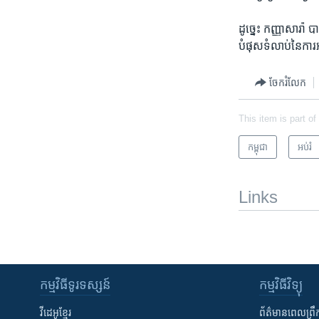
ដូច្នេះ កញ្ញាសារ៉ា 
បំផុស​ទំលាប់​នៃ​ការ
ចែករំលែក
This item is part of
កម្ពុជា
អប់រំ
Links
កម្មវិធី​ទូរទស្សន៍
កម្មវិធី​វិទ្យុ
វីដេអូ​ខ្មែរ
ព័ត៌មាន​ពេល​ព្រឹ