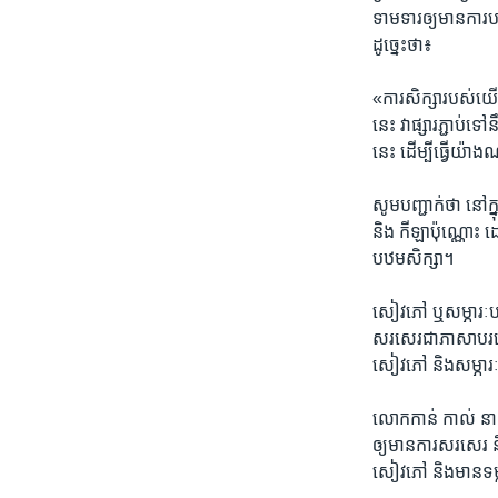
រចនា
ទាម​ទារ​ឲ្យ​មាន​ការ
សម្ព័ន្ធ​
ដូច្នេះ​ថា៖
រំលង​
និង​
«ការ​សិក្សា​របស់​យើ
ចូល​
នេះ​ វា​ផ្សារ​ភ្ជាប់
ទៅ​
នេះ ដើម្បី​ធ្វើ​យ៉ាង
កាន់​
ទំព័រ​
សូម​បញ្ជាក់​ថា នៅ​ក
ស្វែង​
និង​ កីឡា​ប៉ុណ្ណោះ 
រក
បឋម​សិក្សា។
សៀវភៅ ឬ​សម្ភារៈ​បម្
សរសេរ​ជា​ភាសា​បរទេស​
សៀវភៅ និង​សម្ភារៈ​
លោក​កាន់​ កាល់ នាយក​
ឲ្យ​មានការ​សរសេរ និង
សៀវភៅ និង​មាន​ទម្ល