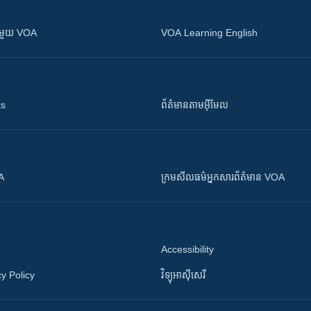
ស​​ជាមួយ VOA
VOA Learning English
ts
ព័ត៌មាន​តាម​អ៊ីមែល
OA
ក្រម​​​សីលធម៌​​​អ្នក​​​សារព័ត៌មាន VOA
Accessibility
y Policy
វិទ្យុ​អាស៊ី​សេរី