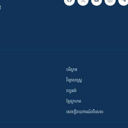
ី
បរិស្ថាន
វិទ្យាសាស្រ្ត
វប្បធម៌
ខ្មែរក្រហម
សេចក្តីរាយការណ៍ពិសេស