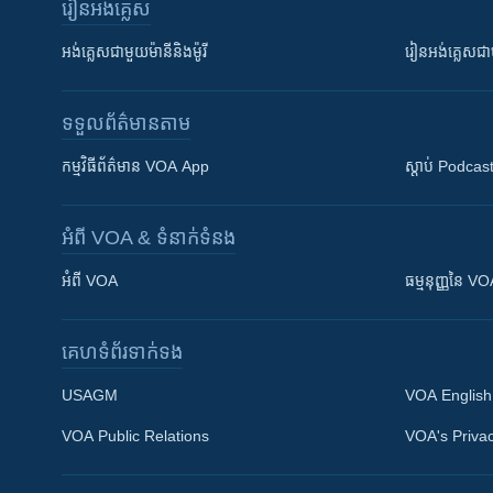
រៀន​​អង់គ្លេស
អង់គ្លេស​ជាមួយ​ម៉ានី​និង​ម៉ូរី
រៀន​​​​​​អង់គ្លេ
ទទួល​ព័ត៌មាន​តាម
កម្មវិធី​ព័ត៌មាន VOA App
ស្តាប់ Podcas
អំពី​ VOA & ទំនាក់ទំនង
អំពី​ VOA
ធម្មនុញ្ញ​នៃ V
គេហទំព័រ​​ទាក់ទង
USAGM
VOA English
VOA Public Relations
VOA's Privac