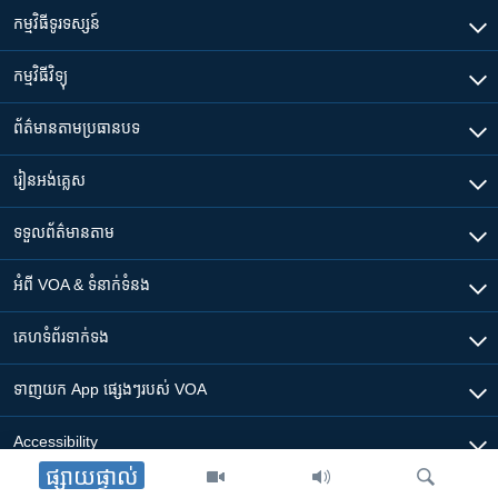
កម្មវិធី​ទូរទស្សន៍
កម្មវិធី​វិទ្យុ
ព័ត៌មាន​តាមប្រធានបទ​
រៀន​​អង់គ្លេស
ទទួល​ព័ត៌មាន​តាម
អំពី​ VOA & ទំនាក់ទំនង
គេហទំព័រ​​ទាក់ទង
ទាញយក​ App ផ្សេងៗ​របស់​ VOA
Accessibility
ផ្សាយផ្ទាល់