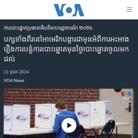
ភ្ជាប់​
ទៅ​
គេហទំព័រ​
ការបោះឆ្នោតប្រធានាធិបតីសហរដ្ឋអាមេរិក ២០២៤
កម្ពុជា
ទាក់ទង
បក្ស​ទាំងពីរ​នៅ​អាមេរិក​បង្ការ​ជាមុន​អំពី​ការ​អះអាង​
រំលង​
អន្តរជាតិ
រឿង​ការ​បន្លំ​ការ​បោះឆ្នោត​មុន​ថ្ងៃ​បោះឆ្នោត​ចូល​មក​
និង​
អាមេរិក
ដល់
ចូល​
ទៅ​​
ចិន
22 តុលា 2024
ទំព័រ​
ហេឡូវីអូអេ
ព័ត៌មាន​​
VOA News
តែ​
កម្ពុជាច្នៃប្រតិដ្ឋ
ម្តង
ព្រឹត្តិការណ៍ព័ត៌មាន
រំលង​
និង​
ទូរទស្សន៍ / វីដេអូ​
ចូល​
វិទ្យុ / ផតខាសថ៍
ទៅ​
No media source currently available
ទំព័រ​
កម្មវិធីទាំងអស់