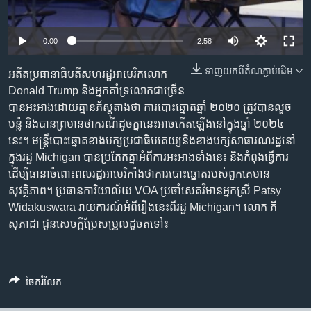
រចនា
សម្ព័ន្ធ​
Khmer English
រំលង​
0:00
2:58
និង​
បណ្តាញ​សង្គម
ចូល​
ទាញ​យក​ពី​តំណភ្ជាប់​ដើម
អតីត​ប្រធានាធិបតី​សហរដ្ឋ​អាមេរិក​លោក
ទៅ​
Donald Trump និង​អ្នក​គាំទ្រ​លោក​ជាច្រើន​
កាន់​
បាន​អះអាង​ដោយ​គ្មាន​ភ័ស្តុតាង​ថា ការ​បោះឆ្នោត​ឆ្នាំ ២០២០ ត្រូវបាន​លួច​
ទំព័រ​
បន្លំ និង​បាន​ព្រមាន​ថា​ករណី​ដូច​គ្នា​នេះ​អាច​កើតឡើង​នៅក្នុង​ឆ្នាំ ២០២៤
ភាសា
ស្វែង​
នេះ។ មន្ត្រី​បោះឆ្នោត​ខាង​បក្ស​ប្រជាធិបតេយ្យ​និង​ខាង​បក្ស​សាធារណរដ្ឋ​នៅ​
រក
ក្នុង​រដ្ឋ Michigan បាន​ប្រកែក​គ្នា​អំពី​ការ​អះអាង​ទាំងនេះ និង​កំពុង​ធ្វើការ​
ដើម្បី​ធានា​ចំពោះ​ពលរដ្ឋ​អាមេរិកាំង​ថា​ការ​បោះឆ្នោត​របស់​ពួកគេ​មាន​
សុវត្ថិភាព។ ប្រធាន​ការិយាល័យ VOA ប្រចាំ​សេតវិមាន​អ្នកស្រី Patsy
Widakuswara រាយការណ៍​អំពី​រឿង​នេះ​ពី​រដ្ឋ Michigan។ លោក ភី
សុភាដា ជូន​សេចក្ដី​ប្រែ​សម្រួល​ដូចតទៅ៖
ចែករំលែក