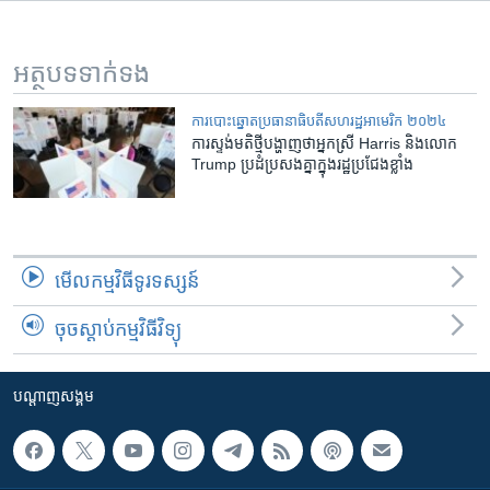
អត្ថបទ​ទាក់ទង
ការបោះឆ្នោតប្រធានាធិបតីសហរដ្ឋអាមេរិក ២០២៤
ការ​ស្ទង់មតិ​ថ្មី​បង្ហាញ​ថា​អ្នកស្រី Harris និង​លោក
Trump ប្រដំប្រសង​គ្នា​ក្នុង​រដ្ឋ​ប្រជែង​ខ្លាំង
មើល​កម្មវិធី​ទូរទស្សន៍
ចុចស្តាប់កម្មវិធីវិទ្យុ
បណ្តាញ​សង្គម