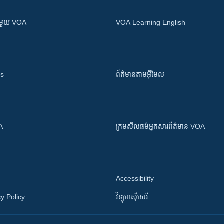
ស​​ជាមួយ VOA
VOA Learning English
ts
ព័ត៌មាន​តាម​អ៊ីមែល
OA
ក្រម​​​សីលធម៌​​​អ្នក​​​សារព័ត៌មាន VOA
Accessibility
y Policy
វិទ្យុ​អាស៊ី​សេរី