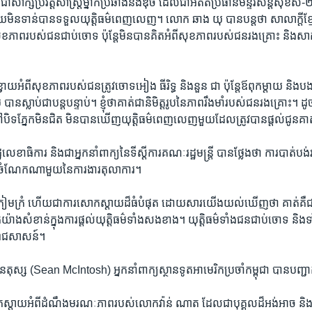
ា​សាក្សី​ប្រវត្តិសាស្ត្រ​ម្នាក់​ប្រឆាំង​នឹង​ឌុច​ ដែល​ជា​អតីត​ប្រធាន​មន្ទីរ​សន្តិសុខ​ស​-​
​មិន​ទាន់​បាន​ទទួល​យុត្តិធម៌​ពេញ​លេញ។ លោក​ ឆាង​ យុ ​បាន​បន្ត​ថា សាលាក្តី​ខ្
ខភាព​របស់​ជន​ជាប់ចោទ​ ប៉ុន្តែ​មិន​បាន​គិត​អំពី​សុខភាព​របស់​ជនរង​គ្រោះ​ និង​សាក្ស
ខ្វាយ​អំពី​សុខភាព​របស់​ជន​ត្រូវ​ចោទ​អៀង​ ធីរិទ្ធ​ និង​នួន​ ជា​ ប៉ុន្តែ​ឪពុក​ម្តាយ​ និង​
 បាន​ស្លាប់​ជា​បន្ត​បន្ទាប់។ ខ្ញុំ​ថា​គាត់​ជា​និមិត្ត​រូប​នៃ​ភាព​រឹងមាំ​របស់​ជន​រងគ្រោះ។​ ដូ
ទៅ​បិទ​ភ្នែក​មិន​ជិត​ មិន​បាន​ឃើញ​យុត្តិធម៌​ពេញ​លេញ​មួយ​ដែល​ត្រូវ​បាន​ផ្តល់​ជូន​គ
លេខា​ធិការ​ និង​ជា​អ្នក​នាំ​ពាក្យ​នៃ​ទីស្តីការ​គណៈរដ្ឋមន្ត្រី​ បាន​ថ្លែង​ថា​ ការ​បាត់ប
់​ចំណែក​ណា​មួយ​នៃ​ការងារ​តុលាការ។
្រៀមក្រំ​ ហើយ​ជា​ការ​សោកស្តាយ​ដ៏​ធំ​បំផុត​ ដោយសារ​យើង​យល់​ឃើញ​ថា​ គាត់​គឺ​ជា​ 
ាង​សំខាន់​ក្នុង​ការ​ផ្តល់​យុត្តិធម៌​ទាំង​សងខាង។​ យុត្តិធម៌​ទាំង​ជន​ជាប់​ចោទ​ និង​
​ពូជ​សាសន៍។
ស្ស (Sean McIntosh) អ្នក​នាំ​ពាក្យ​ស្ថានទូត​អាមេរិក​ប្រចាំ​កម្ពុជា​ បាន​បញ្ជាក
តាយ​អំពី​ដំណឹង​មរណៈភាព​របស់​លោក​វ៉ាន់ ​ណាត​ ដែល​ជា​បុគ្គល​ដ៏​អង់អាច​ និង​