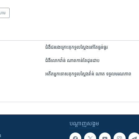
ក្រហម
ជំងឺ​ជនរងគ្រោះ​គុក​ទួលស្លែង​នៅ​តែ​ធ្ងន់ធ្ងរ
ជំងឺ​លោក​វ៉ាន់ ណាត​កាន់​តែ​ដុនដាប
អតីត​អ្នក​ទោស​គុក​ទួលស្លែង​វ៉ាន់ ណាត ទទួលមរណភាព
បណ្តាញ​សង្គម
ក