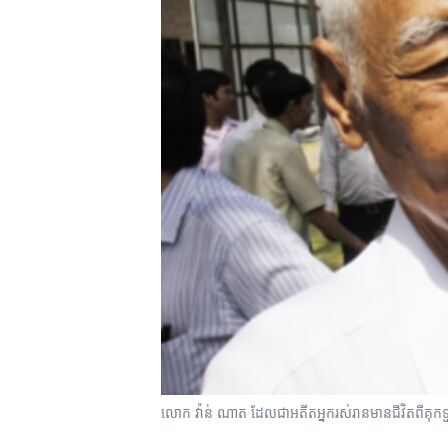
រចនា
សម្ព័ន្ធ​
រំលង​
និង​
ចូល​
ទៅ​
កាន់​
ទំព័រ​
ស្វែង​
រក
លោក​ វ៉ាន់ ​ណាត ដែល​ជា​អតីត​អ្នក​រស់រាន​មាន​ជីវិត​ពី​គុក​ទួលស