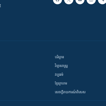
ី
បរិស្ថាន
វិទ្យាសាស្រ្ត
វប្បធម៌
ខ្មែរក្រហម
សេចក្តីរាយការណ៍ពិសេស