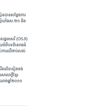
ប៉ុន​បាន​សម្តែង​ការ​
ុំឃាំង​ស-២១​ និង​
ធម៌​សង្គម​សេរី ​(OSJI)​
យ​អំពី​បទពិសោធន៍​
់​ការ​ឈឺចាប់​របស់​
ជីវិត​ដទៃ​ទៀត​ចង់​
ាលាក្តី​ខ្មែរ​
ណាច់​ឆ្នាំ​២០១១​