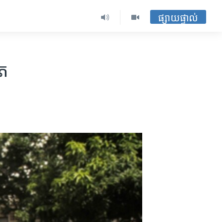
ផ្សាយផ្ទាល់
ាត