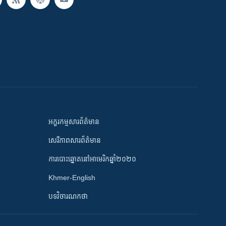
អក្ខរកម្មសារព័ត៌មាន
សេរីភាពសារព័ត៌មាន
ការបោះឆ្នោតនៅអាមេរិកឆ្នាំ២០២០
Khmer-English
បទវិចារណកថា