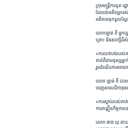
ក្រុម​មន្ត្រី​ការ​ទ
ដែល​ជា​អតីត​អ្នក​រស់រ
អតីតមេ​គុក​ទួល​ស្លែ
លោក​ឡាត់​ គី​ អ្នក​ឃ
គ្រោះ​ និង​សាក្សី​ដ៏
«ការ​បាត់បង់​របស់​គា
គាត់​គឺ​ជា​មនុស្ស​ម្
រួម​ដំណើរ​ការ​សាលាក
លោក ឡាត់ ​គី ​បាន​ប
ចេញ​សាលដីកា​ចុងក្រ
«ការ​ស្លាប់​របស់​គាត
ការ​ពន្លឿន​កិច្ចការ​
លោក​ ឆាង​ យុ ​នាយក​ម