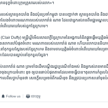
នទុក្ខ​ចំពោះ​ក្រុម​គ្រួសារ​របស់​លោក»។
ម​របស់​ស្ថានទូត​បារាំង​ និង​ជប៉ុន​ប្រចាំ​កម្ពុជា​ បានបញ្ជាក់​ថា ស្ថានទូត​បារាំង​ និង​ជ
លែង​ចំពោះ​មរណភាព​របស់​លោក​វ៉ាន់ ​ណាត​ ដែល​ជា​អ្នក​រស់រាន​ពី​មជ្ឈមណ្ឌល​ឃ
​នៃ​អំពើ​ឃោរឃៅ​របស់​ពួក​ខ្មែរ​ក្រហម។
 (Clair ​Duffy) មន្ត្រី​ឃ្លំាំ​មើល​សាលាក្តី​ខ្មែរ​ក្រហម​នៃ​អង្គការ​គំនិត​ផ្តួច​ផ្តើម​យុត្តិ
ជា​រឿង​សោកសៅ​បំផុត​ចំពោះ​ មរណភាព​របស់​លោក​វ៉ាន់ ​ណាត ​ហើយ​លោក​បាន​និយា
​នៅ​គុក​ទួលស្លែង​របស់​ខ្មែរ​ក្រហម​ និង​ទាមទារ​យុត្តិធម៌​ចំពោះ​អំពើ​ឃោរឃៅ​សម្រាប
ះ​ដែល​បាន​ស្លាប់​នៅ​គុក​ទួល​ស្លែង។
​របស់​លោក​វ៉ាន់ ​ណាត ​ព្រម​ទាំង​ដើម​បណ្តឹង​រដ្ឋប្បវេណី​ទាំង​អស់​ និង​អ្នក​រស់រាន​មាន​
ុង​ក្រោយ​ចំពោះ​ ឌុច​ ឲ្យ​បាន​ឆាប់​បំផុត​តាម​ដែល​អាច​ធ្វើ​បាន។តុលាការ​កំពូល​នៃ​ស
​ពី​សប្តាហ៍​មុន​ថា​ សេចក្តី​សម្រេច​អំពី​ករណី​ឌុច​ នឹង​ត្រូវ​បាន​ប្រកាស​នៅ​មុន​បំ
Follow us
បោះពុម្ព