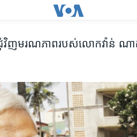
ម​ជុំវិញ​មរណភាព​របស់​លោក​វ៉ាន់ ណ