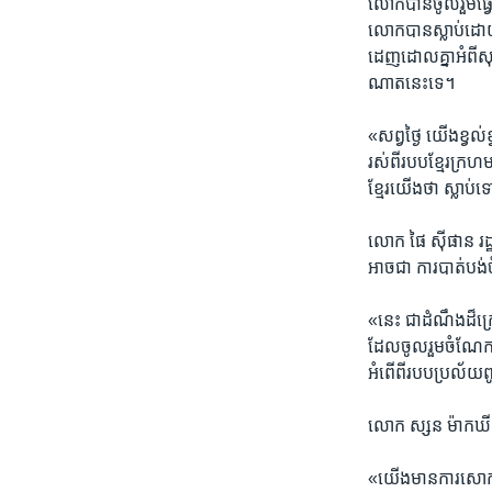
លោក​បាន​ចូល​រួម​ធ្វើ​ជ
លោក​បាន​ស្លាប់​ដោយ
ដេញ​ដោល​គ្នា​អំពី​សុ
ណាត​នេះ​ទេ។
«សព្វ​ថ្ងៃ​ យើង​ខ្វល់
រស់​ពី​របប​ខ្មែរ​ក្រហម​
ខ្មែរ​យើង​ថា ស្លាប់​
លោក​ ផៃ ​ស៊ីផាន​ រដ្ឋ
អាច​ជា​ ការ​បាត់បង
«នេះ​ ជា​ដំណឹង​ដ៏​ក
ដែល​ចូល​រួម​ចំណែក​យ៉
អំពើ​ពី​របប​ប្រល័យ
លោក​ ស្សន ម៉ាកឃីនតុ
«យើង​មាន​ការ​សោកស្