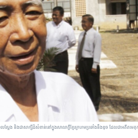
្លែង​ និង​ជា​​សាក្សី​ដ៏​សំខាន់​នៅ​ក្នុង​សាលាក្តី​ខ្មែរ​ក្រហម​ប្រឆាំង​នឹង​ឌុច​ ​ដែល​ជា​អតីត​មេ​គ