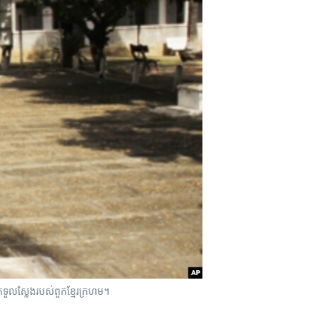
ុក​ទួល​ស្លែង​របស់​ពួក​ខ្មែរ​ក្រហម។