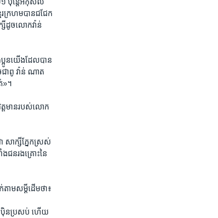
២១​ ប៉ុន្តែ​អកុសល​
មែរ​ក្រហម​បាន​ជជែក​
ី​ដូច​លោក​វ៉ាន់​
បង​ប្អូន​យើង​ដែល​បាន​
ចជា​ពូ ​វ៉ាន់​ ណាត ​
ាត់»។
ង់​វត្តមាន​របស់​លោក​
សាក្សី​ភ្នែក​ស្រស់​
ទាំង​ជន​រងគ្រោះ​នៃ
់​តាម​សម្តី​ដើម​ថា៖
ប៉ិន​ប្រសប់​ ហើយ​