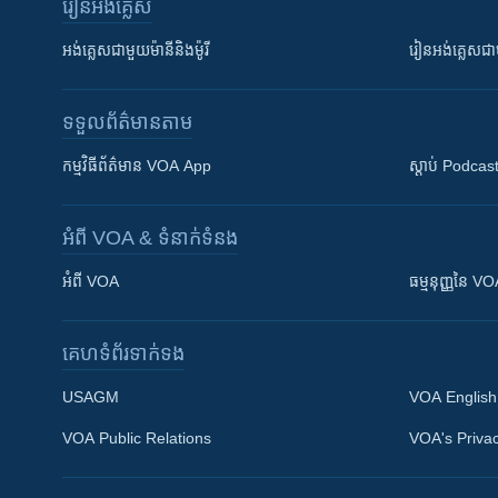
រៀន​​អង់គ្លេស
អង់គ្លេស​ជាមួយ​ម៉ានី​និង​ម៉ូរី
រៀន​​​​​​អង់គ្លេ
ទទួល​ព័ត៌មាន​តាម
កម្មវិធី​ព័ត៌មាន VOA App
ស្តាប់ Podcas
អំពី​ VOA & ទំនាក់ទំនង
អំពី​ VOA
ធម្មនុញ្ញ​នៃ V
គេហទំព័រ​​ទាក់ទង
USAGM
VOA English
VOA Public Relations
VOA's Privac