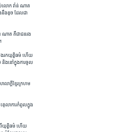
បស់​លោក​ វ៉ាន់ ​ណាត
ាំង​នឹង​ឌុច​ ដែលជា
ន់​ ណាត​ គឺ​ជា​ជន​រង
។
ែង​រក​យុត្តិធម៌​ ហើយ​
និង​នៅ​ក្នុង​ការ​ចូល​
លាក្តី​ខ្មែរ​ក្រហម​
​តុលាការ​កំពូល​ក្នុង​
ី​យុត្តិធម៌​ ហើយ​