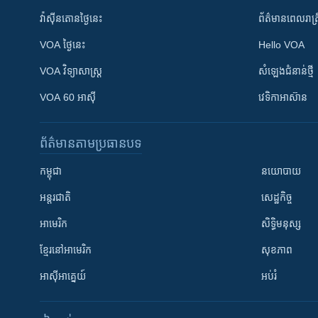
វ៉ាស៊ីនតោន​ថ្ងៃ​នេះ
ព័ត៌មាន​​ពេល​រាត្រ
VOA ថ្ងៃនេះ
Hello VOA
VOA ​វិទ្យាសាស្ត្រ
សំឡេង​ជំនាន់​ថ្មី
VOA 60 អាស៊ី
វេទិកា​អាស៊ាន
ព័ត៌មាន​តាមប្រធានបទ​
កម្ពុជា
នយោបាយ
អន្តរជាតិ
សេដ្ឋកិច្ច
អាមេរិក
សិទ្ធិមនុស្ស
ខ្មែរ​នៅអាមេរិក
សុខភាព
អាស៊ីអាគ្នេយ៍
អប់រំ