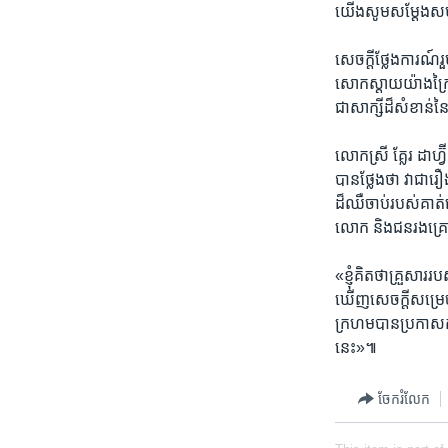
យើង​សូម​សម្តែង​សមា
សេចក្តី​ថ្លែងការណ៍​រួ
សោកស្តាយ​យ៉ាង​ក្រៃ
ជា​សាក្សី​ដ៏​សំខាន់
លោក​ស្រី ​គ្លែរ ដាហ្វ៊ី
បាន​ថ្លែង​ថា​ វា​
ដ៏​ឈឺ​ចាប់​របស់គាត់
លោក​ និង​ជន​រងគ្រោ
«ខ្ញុំ​គិត​ថា​គ្រួសារ
ឃើញ​សេចក្តី​សម្រេច​ច
ក្រហម​បាន​ប្រកាស​កាល
នេះ»៕
ចែករំលែក