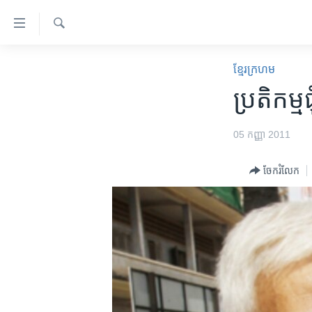
ភ្ជាប់​
ទៅ​
គេហទំព័រ​
ស្វែង​
កម្ពុជា
រក
ខ្មែរ​ក្រហម
ទាក់ទង
អន្តរជាតិ
ប្រតិកម្
រំលង​
និង​
អាមេរិក
ចូល​
05 កញ្ញា 2011
ចិន
ទៅ​​
ទំព័រ​
ហេឡូវីអូអេ
ចែករំលែក
ព័ត៌មាន​​
កម្ពុជាច្នៃប្រតិដ្ឋ
តែ​
ម្តង
ព្រឹត្តិការណ៍ព័ត៌មាន
រំលង​
ទូរទស្សន៍ / វីដេអូ​
និង​
ចូល​
វិទ្យុ / ផតខាសថ៍
ទៅ​
កម្មវិធីទាំងអស់
ទំព័រ​