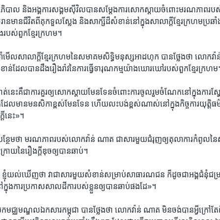
ូត​ រដ្ឋាភិបាល​ និង​អង្គការ​សង្គម​ស៊ីវិល​បាន​សម្តែង​ការ​សោកស្តាយ​ចំពោះ​មរណភាព​រ
ាន​មាន​ជីវិត​ពី​គុក​ទួល​ស្លែង​ និង​សាក្សី​ដ៏​សំខាន់​នៅ​ក្នុង​សាលាក្តី​ខ្មែរ​ក្រហម​ប្រឆ
ង​របស់​ពួក​ខ្មែរ​ក្រហម។
្លាំ​មើល​សាលាក្តី​ខ្មែរ​ក្រហម​នៃ​សមាគម​សិទ្ធិ​មនុស្ស​អាដហុក​ បាន​ថ្លែង​ថា​ លោក​វ៉ា
​សំខាន់​ដែល​បាន​ដឹង​រឿងរ៉ាវ​នៃ​ការ​ធ្វើ​ទារុណកម្ម​យ៉ាង​ឃោរឃៅ​របស់​ពួក​ខ្មែរ​ក្រហម
ត់​នេះ​គឺ​ជា​ការ​គួរ​ឲ្យ​សោកស្តាយ​មែន​ទែន​ចំពោះ​ការ​ចូល​រួម​ចំណែក​នៅ​ក្នុង​ការ​ស្វ
នាក់​ដែល​មាន​មនសិកា​ខ្ពស់​មែនទែន​ ហើយ​លះបង់​ខ្ពស់​ណាស់​នៅ​ក្នុង​កិច្ចការ​យុត្តិធម៌​ 
្តី​នេះ»។
ន្ថែម​ថា​ មរណភាព​របស់​លោក​វ៉ាន់​ ណាត​ ជា​សារ​មួយ​ជំរុញ​ឲ្យ​តុលាការ​កំពូល​នៃ​សា
ោយ​នៃ​រឿងក្តី​ឌុច​ឲ្យ​បាន​ឆាប់។
់​ ខ្ញុំ​យល់​ឃើញ​ថា​ វា​ជា​សារ​មួយ​សំខាន់​សម្រាប់​សាធារណជន​ ក៏​ដូចជា​អង្គជំនុំ​ជម្រះ
នៅ​ក្នុង​ការ​ប្រកាស​សាលដីកា​របស់​ខ្លួន​ឲ្យ​បាន​ឆាប់​ផង​ដែ»។
ជ្ឈមណ្ឌល​ឯកសារ​កម្ពុជា​ បាន​ថ្លែង​ថា​ លោក​វ៉ាន់​ ណាត​ មិន​ចង់​បាន​អ្វី​ក្រៅ​តែ​ព