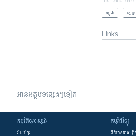
This item is part of
កម្ពុជា
ខ្មែរ​
Links
អានអត្ថបទផ្សេងៗទៀត
កម្មវិធី​ទូរទស្សន៍
កម្មវិធី​វិទ្យុ
វីដេអូ​ខ្មែរ
ព័ត៌មាន​ពេល​ព្រឹ