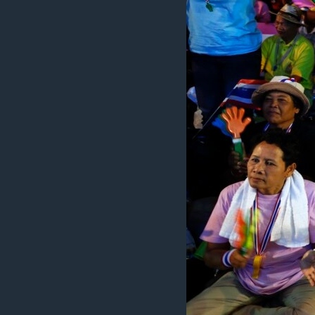
រចនា
សម្ព័ន្ធ​
រំលង​
និង​
ចូល​
ទៅ​
កាន់​
ទំព័រ​
ស្វែង​
រក