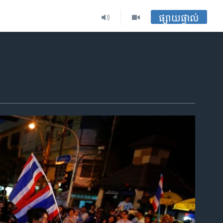
ផ្សាយផ្ទាល់