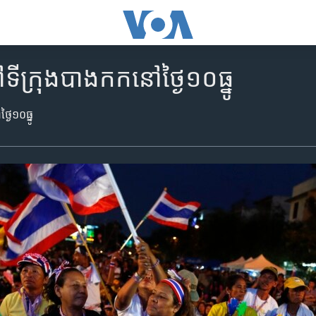
​ទី​ក្រុង​បាងកក​នៅ​ថ្ងៃ​១០​ធ្នូ
ងៃ​១០​ធ្នូ