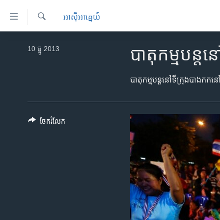
ភ្ជាប់​
អាស៊ី​អាគ្នេយ៍
ទៅ​
គេហទំព័រ​
ស្វែង​
កម្ពុជា
រក
10 ធ្នូ 2013
បាតុកម្ម​បន្ត​នៅ
ទាក់ទង
អន្តរជាតិ
រំលង​
និង​
អាមេរិក
បាតុកម្ម​បន្ត​នៅ​ទី​ក្រុង​បាងកក​នៅ​ថ្
ចូល​
ចិន
ទៅ​​
ទំព័រ​
ហេឡូវីអូអេ
ចែករំលែក
ព័ត៌មាន​​
កម្ពុជាច្នៃប្រតិដ្ឋ
តែ​
ម្តង
ព្រឹត្តិការណ៍ព័ត៌មាន
រំលង​
ទូរទស្សន៍ / វីដេអូ​
និង​
ចូល​
វិទ្យុ / ផតខាសថ៍
ទៅ​
កម្មវិធីទាំងអស់
ទំព័រ​