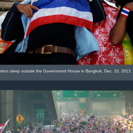
sters sleep outside the Government House in Bangkok, Dec. 10, 2013.