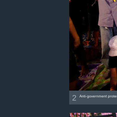
2
Anti-government prote