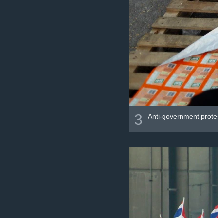
3
Anti-government prote