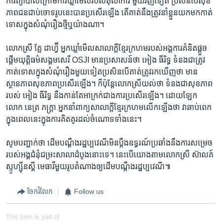
ការ​ព្យាបាល​ក្រោម​ការ​ឃ្លាំ​មើល​របស់​តុលាការ​ មួយ​វិញ​ទៀត​ ប្រសិន​បើ​សុខ
ភាព​ជន​ជាប់​ចោទ​រូប​នេះ​បាន​ប្រសើរ​ឡើង​ តើ​គាត់​នឹង​ត្រូវ​នាំ​ខ្លួន​យក​មក​កាត់​
ទោស​ក្នុង​សំណុំ​រឿង​ថ្មី​ឬ​យ៉ាង​ណា។
លោក​ស្រី​ គ្លែ ដាហ្វ៊ី​ អ្នក​ឃ្លាំ​មើល​សាលាក្ដី​ខ្មែរ​ក្រហម​របស់​អង្គការ​គំនិត​ផ្ដួច
ផ្ដើម​យុត្តិធម៌​សង្គម​សេរី​ OSJI​ មាន​ប្រសាសន៍​ថា​ អៀង​ ធីរិទ្ធ​ ទំនង​ជា​ត្រូវ​
កាត់ទោស​ក្នុង​សំណុំ​រឿង​មួយ​ទៀត​ប្រសិន​បើ​គាត់​ត្រូវ​រក​ឃើញ​ថា​ មាន​
ស្ថានភាព​សុខភាព​ប្រសើរ​ឡើង។​ ក៏​ប៉ុន្ដែ​លោក​ស្រី​យល់​ថា​ ទំនង​ជា​សុខភាព​
របស់​ អៀង​ ធីរិទ្ធ​ នឹង​កាន់​តែ​អាក្រក់​ជាង​ការ​ប្រសើរ​ឡើង។​ ដោយ​ឡែក​
លោក​ នេត្រ ភក្ដ្រា​ អ្នក​នាំ​ពាក្យ​សាលាក្ដី​ខ្មែរ​ក្រហម​លើក​ឡើង​ថា​ វា​ឆាប់​ពេក​
ក្នុង​ពេល​នេះ​ក្នុង​ការ​គិតគូរ​ដល់​ចំណោទ​ទាំង​នេះ។
សូម​បញ្ជាក់​ថា​ ដើម​បណ្ដឹង​រដ្ឋប្បវេណី​មិន​ប្ដឹង​ឧទ្ធរណ៍​ប្រឆាំង​នឹង​ការ​សម្រេច​
របស់​អង្គ​ជំនុំ​ជម្រះ​សាលាដំបូង​នោះ​ទេ។​ នេះ​បើ​យោង​តាម​លោក​ស្រី​ ស៊ាលគ៍​
ស្ទូហ្ស៊ីនស្គី​ មេធាវី​មួយ​រូប​តំណាង​ឲ្យ​ដើម​បណ្ដឹង​រដ្ឋប្បវេណី៕
ចែករំលែក
Follow us
This item is part of