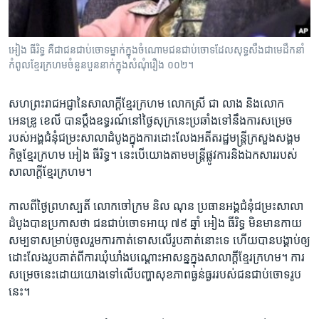
រចនា
សម្ព័ន្ធ​
Khmer English
រំលង​
អៀង ធីរិទ្ធ​ គឺ​ជា​ជន​ជាប់​ចោទ​ម្នាក់​ក្នុង​ចំណោម​ជន​ជាប់​ចោទ​ដែល​សុទ្ធ​សឹង​ជា​មេ​ដឹកនាំ​
និង​
បណ្តាញ​សង្គម
កំពូល​ខ្មែរ​ក្រហម​ចំនួន​បួន​នាក់​ក្នុង​សំណុំ​រឿង​ ០០២។
ចូល​
ទៅ​
សហ​ព្រះ​រាជអជ្ញា​នៃ​សាលាក្ដី​ខ្មែរ​ក្រហម​ លោក​ស្រី​ ជា លាង​ និង​លោក​
កាន់​
អេនឌ្រូ ខេលី​ បាន​ប្ដឹង​ឧទ្ធរណ៍​នៅ​ថ្ងៃ​សុក្រ​នេះ​ប្រឆាំង​ទៅ​នឹង​ការ​សម្រេច​
ទំព័រ​
ភាសា
របស់​អង្គ​ជំនុំ​ជម្រះ​សាលាដំបូង​ក្នុង​ការ​ដោះលែង​អតីត​រដ្ឋមន្ដ្រី​ក្រសួង​សង្គម
ស្វែង​
កិច្ច​ខ្មែរ​ក្រហម​ អៀង ធីរិទ្ធ។​ នេះ​បើ​យោង​តាម​មន្ដ្រី​ផ្លូវការ​និង​ឯកសារ​របស់​
រក
សាលាក្ដី​ខ្មែរ​ក្រហម។
កាល​ពី​ថ្ងៃ​ព្រហស្បតិ៍​ លោក​ចៅក្រម​ និល ណុន​ ប្រធាន​អង្គ​ជំនុំ​ជម្រះ​សាលា
ដំបូង​បាន​ប្រកាស​ថា​ ជន​ជាប់​ចោទ​អាយុ​ ៧៩​ ឆ្នាំ​ អៀង ធីរិទ្ធ​ មិន​មាន​កាយ
សម្បទា​សម្រាប់​ចូល​រួម​ការ​កាត់ទោស​លើ​រូប​គាត់​នោះ​ទេ​ ហើយ​បាន​បង្គាប់​ឲ្យ​
ដោះលែង​រូប​គាត់​ពី​ការ​ឃុំ​ឃាំង​បណ្ដោះអាសន្ន​ក្នុង​សាលាក្ដី​ខ្មែរ​ក្រហម។​ ការ​
សម្រេច​នេះ​ដោយ​យោង​ទៅ​លើ​បញ្ហា​សុខភាព​ធ្ងន់ធ្ងរ​របស់​ជន​ជាប់​ចោទ​រូប​
នេះ។