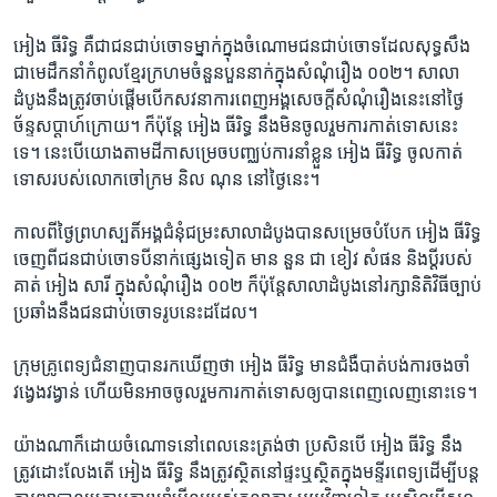
អៀង ធីរិទ្ធ​ គឺ​ជា​ជន​ជាប់​ចោទ​ម្នាក់​ក្នុង​ចំណោម​ជន​ជាប់​ចោទ​ដែល​សុទ្ធ​សឹង​
ជា​មេ​ដឹកនាំ​កំពូល​ខ្មែរ​ក្រហម​ចំនួន​បួន​នាក់​ក្នុង​សំណុំ​រឿង​ ០០២។​ សាលា
ដំបូង​នឹង​ត្រូវ​ចាប់​ផ្ដើម​បើក​សវនាការ​ពេញ​អង្គ​សេចក្ដី​សំណុំ​រឿង​នេះ​នៅ​ថ្ងៃ​
ច័ន្ទ​សប្ដាហ៍​ក្រោយ។​ ក៏​ប៉ុន្ដែ​ អៀង ធីរិទ្ធ​ នឹង​មិន​ចូល​រួម​ការ​កាត់ទោស​នេះ​
ទេ។​ នេះ​បើ​យោង​តាម​ដីកា​សម្រេច​បញ្ឈប់​ការ​នាំ​ខ្លួន​ អៀង ធីរិទ្ធ​ ចូល​កាត់​
ទោស​របស់​លោក​ចៅក្រម​ និល ណុន​ នៅ​ថ្ងៃ​នេះ។
កាល​ពី​ថ្ងៃ​ព្រហស្បតិ៍​អង្គ​ជំនុំ​ជម្រះ​សាលាដំបូង​បាន​សម្រេច​បំបែក​ អៀង​ ធីរិទ្ធ​
ចេញ​ពី​ជន​ជាប់​ចោទ​បី​នាក់​ផ្សេង​ទៀត​ មាន​ នួន ជា​ ខៀវ សំផន​ និង​ប្ដី​របស់​
គាត់​ អៀង​ សារី​ ក្នុង​សំណុំ​រឿង​ ០០២​ ក៏​ប៉ុន្ដែ​សាលាដំបូង​នៅ​រក្សា​និតិវិធី​ច្បាប់​
ប្រឆាំង​នឹង​ជន​ជាប់​ចោទ​រូប​នេះ​ដដែល។
ក្រុម​គ្រូពេទ្យ​ជំនាញ​បាន​រក​ឃើញ​ថា​ អៀង ធីរិទ្ធ​ មាន​ជំងឺ​បាត់បង់​ការ​ចងចាំ​
វង្វេង​វង្វាន់​ ហើយ​មិន​អាច​ចូល​រួម​ការ​កាត់​ទោស​ឲ្យ​បាន​ពេញលេញ​នោះ​ទេ។
យ៉ាង​ណា​ក៏​ដោយ​ចំណោទ​នៅ​ពេល​នេះ​ត្រង់​ថា​ ប្រសិន​បើ​ អៀង ធីរិទ្ធ​ នឹង​
ត្រូវ​ដោះ​លែង​តើ​ អៀង ធីរិទ្ធ​ នឹង​ត្រូវ​ស្ថិត​នៅ​ផ្ទះ​ឬ​ស្ថិត​ក្នុង​មន្ទីរ​ពេទ្យ​ដើម្បី​បន្ដ​