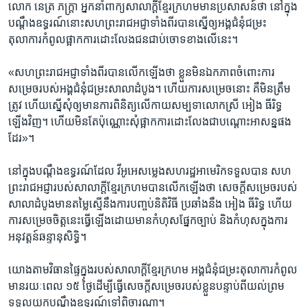
លោក​ នេត្រ ភក្ដ្រា​ អ្នក​នាំ​ពាក្យ​សាលាក្ដី​ខ្មែរ​ក្រហម​មាន​ប្រសាសន៍​ថា​ នៅ​ក្នុង​
បណ្ដឹង​ឧទ្ធរណ៍​នោះ​សហ​ព្រះ​រាជអជ្ញា​ទាំង​ពីរ​បាន​ស្នើ​ឲ្យ​អង្គ​ជំនុំ​ជម្រះ​
តុលាការ​កំពូល​ផ្អាក​ការ​ដោះលែង​ជន​ជាប់​ចោទ​ខាង​លើ​នេះ។
«សហ​ព្រះ​រាជអជ្ញា​ទាំង​ពីរ​បាន​លើក​ឡើង​ថា​ ខ្លួន​មិន​ឯកភាព​ចំពោះ​ការ​
សម្រេច​របស់​អង្គ​ជំនុំ​ជម្រះ​សាលាដំបូង។​ ហើយ​ការ​សម្រេច​នោះ​ គឺ​មិន​ត្រឹម
ត្រូវ​ ហើយ​ស្នើ​សុំ​ឲ្យ​មាន​ការ​ពិនិត្យ​លើ​កាយ​សម្បទា​លោក​ស្រី​ អៀង ធីរិទ្ធ​
ឡើង​វិញ។​ ហើយ​មិន​តែ​ប៉ុណ្ណោះ​សុំ​ផ្អាក​ការ​ដោះលែង​ជា​បណ្ដោះអាសន្ន​ផង​
ដែរ»។
នៅ​ក្នុង​បណ្ដឹង​ឧទ្ធរណ៍​ដែល​ វីអូអេ​សម្លេង​សហរដ្ឋ​អាមេរិក​ទទួល​បាន​ សហ​
ព្រះ​រាជអជ្ញា​របស់​សាលាក្ដី​ខ្មែរ​ក្រហម​បាន​លើក​ឡើង​ថា​ សេចក្ដី​សម្រេច​របស់​
សាលាដំបូង​មាន​តម្លៃ​ស្មើ​នឹង​ការ​បញ្ចប់​និតិវិធី​ ប្រឆាំង​នឹង​ អៀង ធីរិទ្ធ​ ហើយ​
ការ​សម្រេចចិត្ត​នេះ​ធ្វើ​ឡើង​ដោយ​មាន​កំហុស​ផ្នែក​ច្បាប់​ និង​កំហុស​ក្នុង​ការ​
អនុវត្តន៍​ឆន្ទានុសិទ្ធិ។
យោង​តាម​វិធាន​ផ្ទៃក្នុង​របស់​សាលាក្ដី​ខ្មែរ​ក្រហម​ អង្គ​ជំនុំ​ជម្រះ​តុលាការ​កំពូល​
មាន​រយៈ​ពេល​ ១៥​ ថ្ងៃ​ដើម្បី​ធ្វើ​សេចក្ដី​សម្រេច​របស់​ខ្លួន​បន្ទាប់​ពី​យល់​ព្រម​
ទទួល​យក​បណ្ដឹង​ឧទ្ធរណ៍​ទៅ​ពិចារណា។