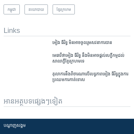
កម្ពុជា
នយោបាយ
ខ្មែរ​ក្រហម
Links
អៀង ធីរិទ្ធ មិន​អាច​ចូលរួម​សវនាការ​បាន
មេធាវី​ថា​អៀង ធីរិទ្ធ នឹង​មិន​អាច​ផ្តល់​សក្ខីកម្ម​ដល់​
សាលាក្តី​ខ្មែរ​ក្រហម​ទេ
តុលាការ​នឹង​ពិចារណា​​លើ​លទ្ធភាព​អៀង ធីរិទ្ធ​ក្នុង​ការ​
ប្រឈម​ការកាត់​ទោស
អានអត្ថបទផ្សេងៗទៀត
បណ្តាញ​សង្គម