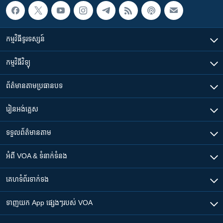
កម្មវិធី​ទូរទស្សន៍
កម្មវិធី​វិទ្យុ
ព័ត៌មាន​តាមប្រធានបទ​
រៀន​​អង់គ្លេស
ទទួល​ព័ត៌មាន​តាម
អំពី​ VOA & ទំនាក់ទំនង
គេហទំព័រ​​ទាក់ទង
ទាញយក​ App ផ្សេងៗ​របស់​ VOA