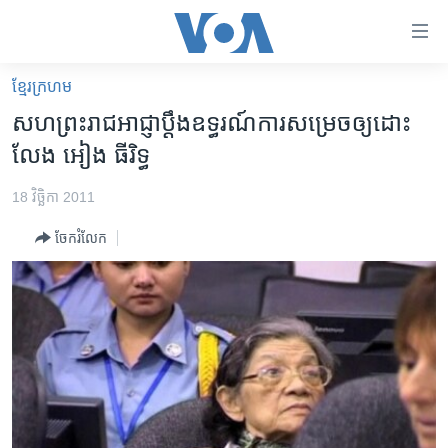
ភ្ជាប់​
ទៅ​
គេហទំព័រ​
ខ្មែរ​ក្រហម
កម្ពុជា
ទាក់ទង
សហ​ព្រះ​រាជអាជ្ញា​ប្ដឹង​ឧទ្ធរណ៍​ការ​សម្រេច​ឲ្យ​ដោះ
រំលង​
អន្តរជាតិ
លែង​ អៀង ធីរិទ្ធ
និង​
អាមេរិក
ចូល​
18 វិច្ឆិកា 2011
ទៅ​​
ចិន
ទំព័រ​
ចែករំលែក
ហេឡូវីអូអេ
ព័ត៌មាន​​
តែ​
កម្ពុជាច្នៃប្រតិដ្ឋ
ម្តង
ព្រឹត្តិការណ៍ព័ត៌មាន
រំលង​
និង​
ទូរទស្សន៍ / វីដេអូ​
ចូល​
វិទ្យុ / ផតខាសថ៍
ទៅ​
ទំព័រ​
កម្មវិធីទាំងអស់