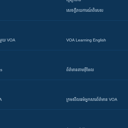
សេចក្តីរាយការណ៍ពិសេស
ស​​ជាមួយ VOA
VOA Learning English
ts
ព័ត៌មាន​តាម​អ៊ីមែល
OA
ក្រម​​​សីលធម៌​​​អ្នក​​​សារព័ត៌មាន VOA