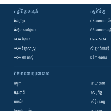
កម្មវិធី​ទូរទស្សន៍
កម្មវិធី​វិទ្យុ
វីដេអូ​ខ្មែរ
ព័ត៌មាន​ពេល​ព្រឹ
វ៉ាស៊ីនតោន​ថ្ងៃ​នេះ
ព័ត៌មាន​​ពេល​រាត្រ
VOA ថ្ងៃនេះ
Hello VOA
VOA ​វិទ្យាសាស្ត្រ
សំឡេង​ជំនាន់​ថ្មី
VOA 60 អាស៊ី
វេទិកា​អាស៊ាន
ព័ត៌មាន​តាមប្រធានបទ​
កម្ពុជា
នយោបាយ
អន្តរជាតិ
សេដ្ឋកិច្ច
អាមេរិក
សិទ្ធិមនុស្ស
ខ្មែរ​នៅអាមេរិក
សុខភាព