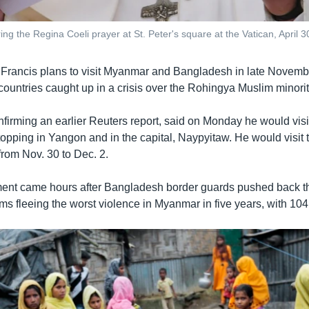
g the Regina Coeli prayer at St. Peter's square at the Vatican, April 3
Francis plans to visit Myanmar and Bangladesh in late Novemb
ountries caught up in a crisis over the Rohingya Muslim minorit
nfirming an earlier Reuters report, said on Monday he would vi
stopping in Yangon and in the capital, Naypyitaw. He would visit
from Nov. 30 to Dec. 2.
nt came hours after Bangladesh border guards pushed back t
s fleeing the worst violence in Myanmar in five years, with 104 