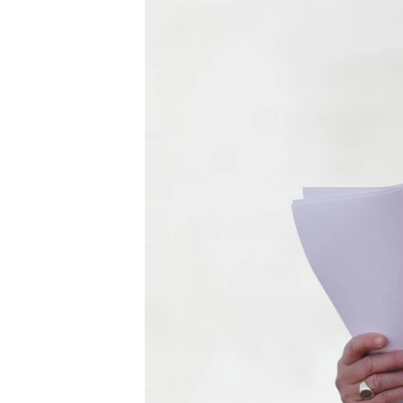
រចនា
សម្ព័ន្ធ​
រំលង​
និង​
ចូល​
ទៅ​
កាន់​
ទំព័រ​
ស្វែង​
រក