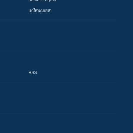
បទវិចារណកថា
RSS