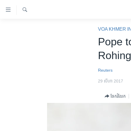
ភ្ជាប់​
ទៅ​
គេហទំព័រ​
ស្វែង​
កម្ពុជា
រក
VOA KHMER I
ទាក់ទង
អន្តរជាតិ
Pope t
រំលង​
និង​
អាមេរិក
Rohing
ចូល​
ចិន
ទៅ​​
ទំព័រ​
ហេឡូវីអូអេ
Reuters
ព័ត៌មាន​​
កម្ពុជាច្នៃប្រតិដ្ឋ
29 សីហា 2017
តែ​
ម្តង
ព្រឹត្តិការណ៍ព័ត៌មាន
ចែករំលែក
រំលង​
ទូរទស្សន៍ / វីដេអូ​
និង​
ចូល​
វិទ្យុ / ផតខាសថ៍
ទៅ​
កម្មវិធីទាំងអស់
ទំព័រ​