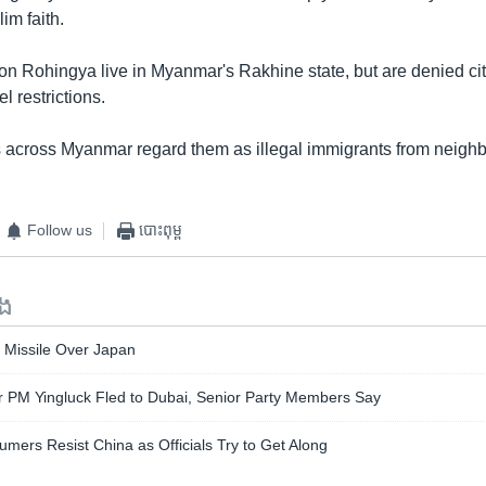
im faith.
ion Rohingya live in Myanmar's Rakhine state, but are denied ci
l restrictions.
across Myanmar regard them as illegal immigrants from neighb
Follow us
បោះពុម្ព
ទង
 Missile Over Japan
r PM Yingluck Fled to Dubai, Senior Party Members Say
ers Resist China as Officials Try to Get Along