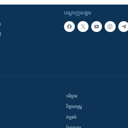
បណ្តាញ​សង្គម
ក
ី
បរិស្ថាន
វិទ្យាសាស្រ្ត
វប្បធម៌
ខ្មែរក្រហម