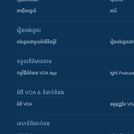
អាស៊ីអាគ្នេយ៍
អប់រំ
រៀន​​អង់គ្លេស
អង់គ្លេស​ជាមួយ​ម៉ានី​និង​ម៉ូរី
រៀន​​​​​​អង់គ្លេ
ទទួល​ព័ត៌មាន​តាម
កម្មវិធី​ព័ត៌មាន VOA App
ស្តាប់ Podcas
អំពី​ VOA & ទំនាក់ទំនង
អំពី​ VOA
ធម្មនុញ្ញ​នៃ V
គេហទំព័រ​​ទាក់ទង