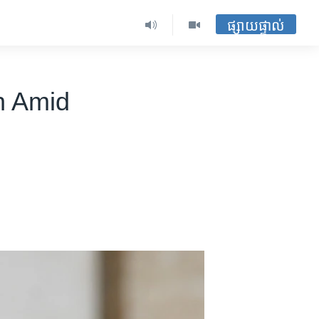
ផ្សាយផ្ទាល់
h Amid