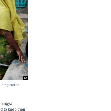
 unregistered
Rohingya
d to keep their