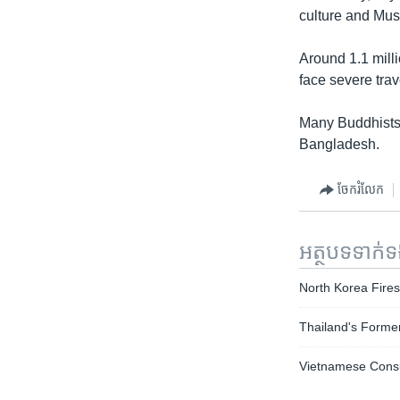
culture and Musl
Around 1.1 mill
face severe trave
Many Buddhists 
Bangladesh.
ចែករំលែក
អត្ថបទ​ទាក់
North Korea Fires
Thailand's Forme
Vietnamese Consum