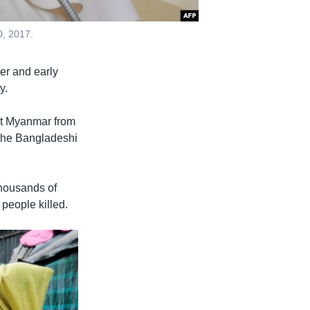
0, 2017.
er and early
y.
sit Myanmar from
 the Bangladeshi
housands of
people killed.