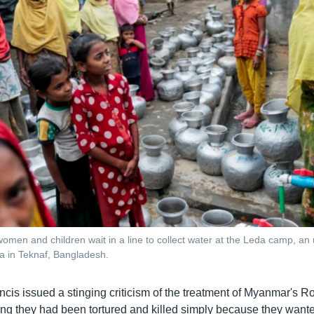
omen and children wait in a line to collect water at the Leda camp, an
a in Teknaf, Bangladesh.
ncis issued a stinging criticism of the treatment of Myanmar's 
ng they had been tortured and killed simply because they wante