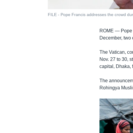
FILE - Pope Francis addresses the crowd durin
ROME —
Pope 
December, two c
The Vatican, co
Nov. 27 to 30, 
capital, Dhaka, 
The announceme
Rohingya Muslim