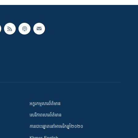
អក្ខរកម្មសារព័ត៌មាន
សេរីភាពសារព័ត៌មាន
ការបោះឆ្នោតនៅអាមេរិកឆ្នាំ២០២០
Khmer-English