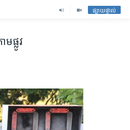
ផ្សាយផ្ទាល់
ម​ផ្លូវ