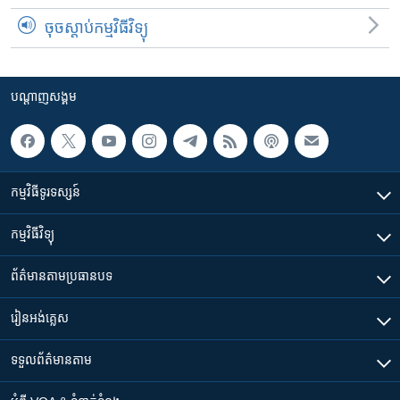
ចុចស្តាប់កម្មវិធីវិទ្យុ
បណ្តាញ​សង្គម
កម្មវិធី​ទូរទស្សន៍
កម្មវិធី​វិទ្យុ
ព័ត៌មាន​តាមប្រធានបទ​
រៀន​​អង់គ្លេស
ទទួល​ព័ត៌មាន​តាម