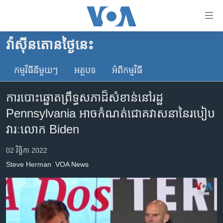
ភ្ជាប់​
ទៅ​
គេហទំព័រ​
វ៉ាស៊ីនតោន​ថ្ងៃ​នេះ
កម្ពុជា
ទាក់ទង
រំលង​
កម្មវិធី​នីមួយៗ
អត្ថបទ​
អំពី​កម្មវិធី​
អន្តរជាតិ
និង​
អាមេរិក
ចូល​
ការ​បោះឆ្នោត​​​ព្រឹទ្ធសភា​​ដ៏​សំខាន់​នៅ​​រដ្ឋ
ទៅ​​
ចិន
Pennsylvania អាច​​កំណត់​​​​ជោគវាសនា​​​នៃ​របៀប​
ទំព័រ​
ហេឡូវីអូអេ
វារៈ​លោក Biden
ព័ត៌មាន​​
តែ​
កម្ពុជាច្នៃប្រតិដ្ឋ
02 វិច្ឆិកា 2022
ម្តង
ព្រឹត្តិការណ៍ព័ត៌មាន
រំលង​
Steve Herman
VOA News
និង​
ទូរទស្សន៍ / វីដេអូ​
ចូល​
វិទ្យុ / ផតខាសថ៍
ទៅ​
ទំព័រ​
កម្មវិធីទាំងអស់