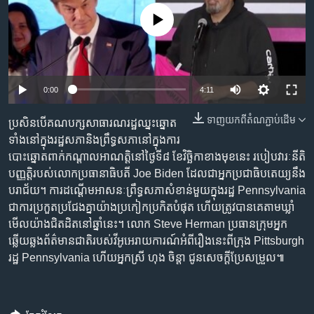
រចនា
សម្ព័ន្ធ​
No media source currently available
Khmer English
រំលង​
និង​
បណ្តាញ​សង្គម
ចូល​
ទៅ​
0:00
4:11
កាន់​
ទំព័រ​
ទាញ​យក​ពី​តំណភ្ជាប់​ដើម
ប្រសិន​បើ​គណបក្ស​សាធារណរដ្ឋ​ឈ្នះ​ឆ្នោត​​​​
ភាសា
ស្វែង​
ទាំង​នៅ​ក្នុង​​រដ្ឋសភា​និង​ព្រឹទ្ធសភា​នៅ​ក្នុង​ការ
រក
បោះឆ្នោត​ពាក់​កណ្តាល​អាណត្តិ​​នៅ​ថ្ងៃទី៨ ខែ​វិច្ឆិកា​ខាង​មុខ​នេះ របៀប​​​វារៈ​​នីតិ
បញ្ញត្តិ​​របស់​លោក​ប្រធានាធិបតី Joe Biden ដែល​ជា​អ្នក​ប្រជាធិបតេយ្យ​នឹង​​
បរាជ័យ។ ការ​ដណ្ដើម​អាសនៈ​ព្រឹទ្ធសភា​សំខាន់​មួយ​ក្នុង​រដ្ឋ Pennsylvania
ជា​ការ​​ប្រកួត​ប្រជែង​គ្នា​​យ៉ាង​ប្រកៀកប្រកិត​បំផុត ​​​ហើយ​​ត្រូវ​បាន​គេ​តាម​ឃ្លាំ​
មើល​យ៉ាង​ជិតដិត​នៅ​ឆ្នាំ​នេះ។ លោក Steve Herman ប្រធាន​ក្រុម​អ្នក​​​​​
ឆ្លើយឆ្លង​​​​ព័ត៌មាន​​​ជាតិ​របស់​វីអូអេ​រាយការណ៍​អំពី​រឿង​នេះ​ពី​ក្រុង Pittsburgh
រដ្ឋ Pennsylvania ហើយ​អ្នកស្រី ហុង ចិន្ដា ជូន​សេចក្ដី​ប្រែ​សម្រួល៕