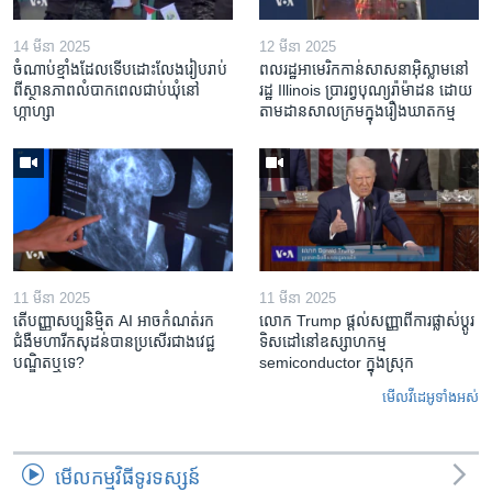
14 មីនា 2025
12 មីនា 2025
ចំណាប់ខ្មាំង​ដែល​ទើប​ដោះលែង​រៀបរាប់​
ពលរដ្ឋអាមេរិក​កាន់សាសនា​អ៊ិស្លាម​នៅ
ពី​ស្ថានភាព​​លំបាក​ពេល​ជាប់​ឃុំ​នៅ​
រដ្ឋ Illinois ​ប្រារព្វបុណ្យរ៉ាម៉ាដន ​ដោយ​
ហ្កាហ្សា
តាម​ដាន​​សាលក្រមក្នុងរឿងឃាតកម្ម
11 មីនា 2025
11 មីនា 2025
តើ​បញ្ញាសប្បនិម្មិត​ AI អាច​កំណត់​រក​
លោក Trump ផ្តល់សញ្ញាពីការផ្លាស់ប្តូរ
ជំងឺមហារីក​សុដន់​បាន​ប្រសើរ​ជាង​វេជ្ជ
ទិសដៅនៅឧស្សាហកម្ម
បណ្ឌិត​ឬ​ទេ?
semiconductor ក្នុងស្រុក
មើល​វីដេអូ​ទាំង​អស់
មើល​កម្មវិធី​ទូរទស្សន៍