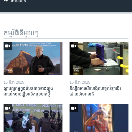
ចែករំលែក
កម្មវិធី​នីមួយៗ
15 មីនា 2025
15 មីនា 2025
ស្ថាបត្យកម្ម​ក្នុង​តំបន់​ភាគ​ខាង​ត្បូង​
និស្សិត​អាមេរិក​បង្កើត​បច្ចេកវិទ្យា​ដើរ​
អាមេរិក​ចាប់ផ្តើម​លើក​មុខមាត់​ថ្មី
ដោយ​ថាមពល​ដី